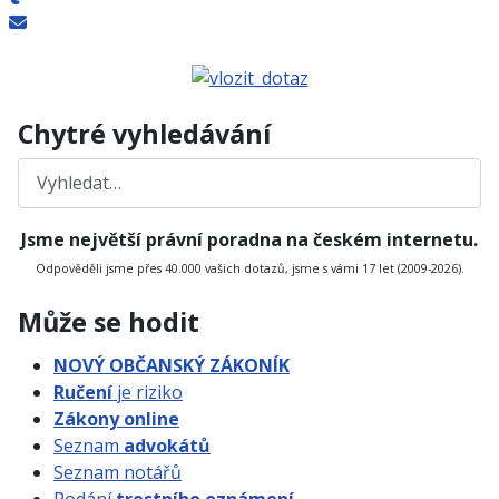
Chytré vyhledávání
Hledat
Jsme největší právní poradna na českém internetu.
Odpověděli jsme přes 40.000 vašich dotazů, jsme s vámi 17 let (2009-2026).
Může se hodit
NOVÝ OBČANSKÝ ZÁKONÍK
Ručení
je riziko
Zákony online
Seznam
advokátů
Seznam notářů
Podání
trestního oznámení