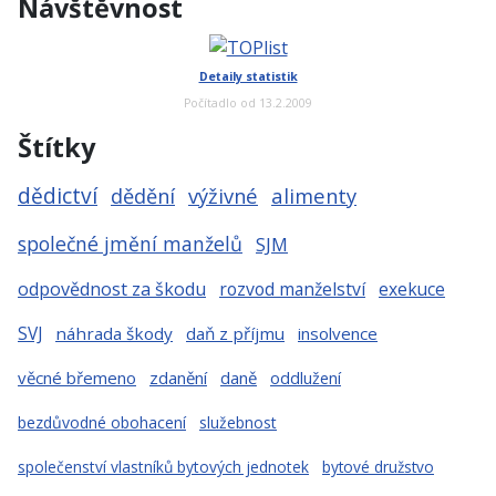
Návštěvnost
Detaily statistik
Počítadlo od 13.2.2009
Štítky
dědictví
dědění
výživné
alimenty
společné jmění manželů
SJM
odpovědnost za škodu
rozvod manželství
exekuce
SVJ
náhrada škody
daň z příjmu
insolvence
věcné břemeno
zdanění
daně
oddlužení
bezdůvodné obohacení
služebnost
společenství vlastníků bytových jednotek
bytové družstvo