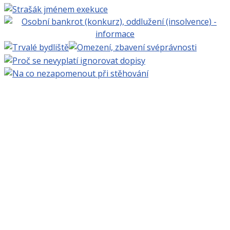
Projekt BEZPLATNÁ PRÁVNÍ PORADNA ONLINE
www.bezplatnapravniporadna.cz
, vedoucí projektu:
MUDr. Zbyněk Mlčoch
, Copyright ©
Eva Mlčochová
2009 - 2026.
Webhosting
Active24
| Grafika:
Ladislav Křížek
|
Realizace a technická podpora:
Miroslav Ernst
|
200
nejnovějších stránek
|
login
.
Navštivte také:
Zbynekmlcoch.cz, osobní web MUDr.
Zbyňka Mlčocha
|
Alkoholik.cz, vše o alkoholismu
|
Kurakovaplice.cz, vše o kouření
|
BylinkyProVsechny.cz,