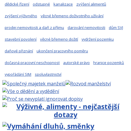
dědické řízení
odstupné
kanalizace
zvýšení alimentů
zvýšení výživného
věcné břemeno doživotního užívání
prodej nemovitosti a daň z příjmu
darování nemovitosti
dům SVJ
stavební povolení
věcné břemeno dožití
vydržení pozemku
daňové přiznání
ukončení pracovního poměru
dočasná pracovní neschopnost
autorské právo
hranice pozemků
vypořádání SJM
spoluvlastnictví