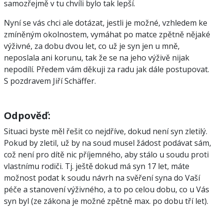
samozřejmě v tu chvíli bylo tak lepší.
Nyní se vás chci ale dotázat, jestli je možné, vzhledem ke
zmíněným okolnostem, vymáhat po matce zpětně nějaké
výživné, za dobu dvou let, co už je syn jen u mně,
neposlala ani korunu, tak že se na jeho výživě nijak
nepodílí. Předem vám děkuji za radu jak dále postupovat.
S pozdravem Jiří Schäffer.
Odpověď:
Situaci byste měl řešit co nejdříve, dokud není syn zletilý.
Pokud by zletil, už by na soud musel žádost podávat sám,
což není pro dítě nic příjemného, aby stálo u soudu proti
vlastnímu rodiči. Tj. ještě dokud má syn 17 let, máte
možnost podat k soudu návrh na svěření syna do Vaší
péče a stanovení výživného, a to po celou dobu, co u Vás
syn byl (ze zákona je možné zpětně max. po dobu tří let).