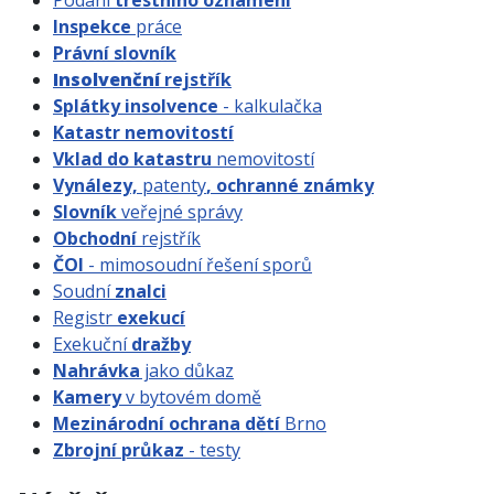
Inspekce
práce
Právní slovník
Insolvenční
rejstřík
Splátky insolvence
- kalkulačka
Katastr nemovitostí
Vklad do katastru
nemovitostí
Vynálezy,
patenty
, ochranné známky
Slovník
veřejné správy
Obchodní
rejstřík
ČOI
- mimosoudní řešení sporů
Soudní
znalci
Registr
exekucí
Exekuční
dražby
Nahrávka
jako důkaz
Kamery
v bytovém domě
Mezinárodní ochrana dětí
Brno
Zbrojní průkaz
- testy