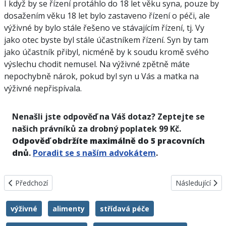
I když by se řízení protáhlo do 18 let věku syna, pouze by
dosažením věku 18 let bylo zastaveno řízení o péči, ale
výživné by bylo stále řešeno ve stávajícím řízení, tj. Vy
jako otec byste byl stále účastníkem řízení. Syn by tam
jako účastník přibyl, nicméně by k soudu kromě svého
výslechu chodit nemusel. Na výživné zpětně máte
nepochybně nárok, pokud byl syn u Vás a matka na
výživné nepřispívala.
Nenašli jste odpověď na Váš dotaz? Zeptejte se
našich právníků za drobný poplatek 99 Kč.
Odpověď obdržíte maximálně do 5 pracovních
dnů
.
Poradit se s naším advokátem
.
Předchozí článek: Jak umístit dítě s těžkým postižením po porodu 
Další článek: 
Předchozí
Následující
výživné
alimenty
střídavá péče