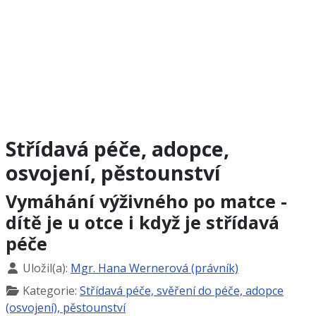
Střídavá péče, adopce,
osvojení, pěstounství
Vymáhání výživného po matce -
dítě je u otce i když je střídavá
péče
Základní údaje
Uložil(a):
Mgr. Hana Wernerová (právník)
Kategorie:
Střídavá péče, svěření do péče, adopce
(osvojení), pěstounství