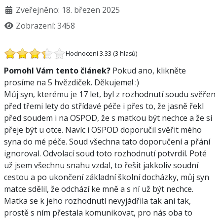
Zveřejněno: 18. březen 2025
Zobrazení: 3458
Hodnocení 3.33 (3 hlasů)
Pomohl Vám tento článek?
Pokud ano, klikněte
prosíme na 5 hvězdiček. Děkujeme! :)
Můj syn, kterému je 17 let, byl z rozhodnutí soudu svěřen
před třemi lety do střídavé péče i přes to, že jasně řekl
před soudem i na OSPOD, že s matkou být nechce a že si
přeje být u otce. Navíc i OSPOD doporučil svěřit mého
syna do mé péče. Soud všechna tato doporučení a přání
ignoroval. Odvolací soud toto rozhodnutí potvrdil. Poté
už jsem všechnu snahu vzdal, to řešit jakkoliv soudní
cestou a po ukončení základní školní docházky, můj syn
matce sdělil, že odchází ke mně a s ní už být nechce.
Matka se k jeho rozhodnutí nevyjádřila tak ani tak,
prostě s ním přestala komunikovat, pro nás oba to