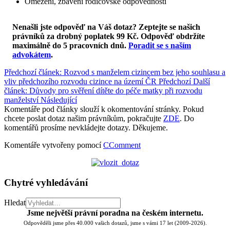
Omezení, zbavení rodičovské odpovědnosti
Nenašli jste odpověď na Váš dotaz? Zeptejte se našich
právníků za drobný poplatek 99 Kč.
Odpověď obdržíte
maximálně do 5 pracovních dnů
.
Poradit se s naším
advokátem
.
Předchozí článek: Rozvod s manželem cizincem bez jeho souhlasu a
vliv předchozího rozvodu cizince na území ČR
Předchozí
Další
článek: Důvody pro svěření dítěte do péče matky při rozvodu
manželství
Následující
Komentáře pod články slouží k okomentování stránky. Pokud
chcete poslat dotaz našim právníkům, pokračujte
ZDE
. Do
komentářů prosíme nevkládejte dotazy. Děkujeme.
Komentáře vytvořeny pomocí
CComment
Chytré vyhledávání
Hledat
Jsme největší právní poradna na českém internetu.
Odpověděli jsme přes 40.000 vašich dotazů, jsme s vámi 17 let (2009-2026).