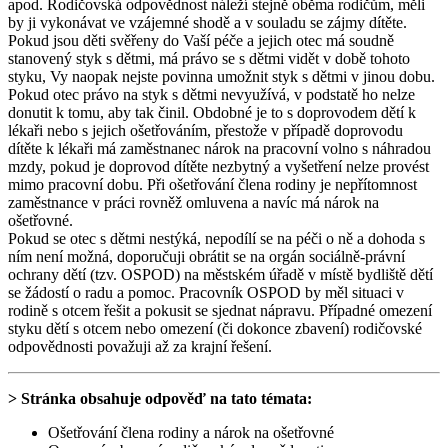
apod. Rodičovská odpovědnost náleží stejně oběma rodičům, měli
by ji vykonávat ve vzájemné shodě a v souladu se zájmy dítěte.
Pokud jsou děti svěřeny do Vaší péče a jejich otec má soudně
stanovený styk s dětmi, má právo se s dětmi vidět v době tohoto
styku, Vy naopak nejste povinna umožnit styk s dětmi v jinou dobu.
Pokud otec právo na styk s dětmi nevyužívá, v podstatě ho nelze
donutit k tomu, aby tak činil. Obdobné je to s doprovodem dětí k
lékaři nebo s jejich ošetřováním, přestože v případě doprovodu
dítěte k lékaři má zaměstnanec nárok na pracovní volno s náhradou
mzdy, pokud je doprovod dítěte nezbytný a vyšetření nelze provést
mimo pracovní dobu. Při ošetřování člena rodiny je nepřítomnost
zaměstnance v práci rovněž omluvena a navíc má nárok na
ošetřovné.
Pokud se otec s dětmi nestýká, nepodílí se na péči o ně a dohoda s
ním není možná, doporučuji obrátit se na orgán sociálně-právní
ochrany dětí (tzv. OSPOD) na městském úřadě v místě bydliště dětí
se žádostí o radu a pomoc. Pracovník OSPOD by měl situaci v
rodině s otcem řešit a pokusit se sjednat nápravu. Případné omezení
styku dětí s otcem nebo omezení (či dokonce zbavení) rodičovské
odpovědnosti považuji až za krajní řešení.
> Stránka obsahuje odpověď na tato témata:
Ošetřování člena rodiny a nárok na ošetřovné