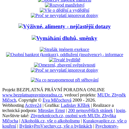
Projekt BEZPLATNÁ PRÁVNÍ PORADNA ONLINE
www.bezplatnapravniporadna.cz
, vedoucí projektu:
MUDr. Zbyněk
Mlčoch
, Copyright ©
Eva Mlčochová
2009 - 2026.
Webhosting
Active24
| Grafika:
Ladislav Křížek
| Realizace a
technická podpora:
Miroslav Ernst
|
200 nejnovějších stránek
|
login
.
Navštivte také:
Zbynekmlcoch.cz, osobní web MUDr. Zbyňka
Mlčocha
|
Alkoholik.cz, vše o alkoholismu
|
Kurakovaplice.cz, vše o
kouření
|
BylinkyProVsechny.cz, vše o bylinkách
|
Psychotesty-