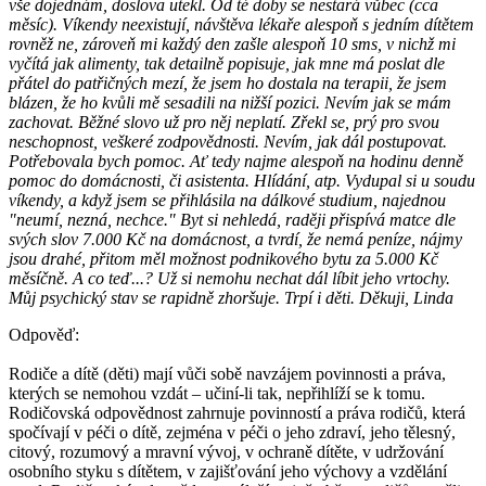
vše dojednám, doslova utekl. Od té doby se nestará vůbec (cca
měsíc). Víkendy neexistují, návštěva lékaře alespoň s jedním dítětem
rovněž ne, zároveň mi každý den zašle alespoň 10 sms, v nichž mi
vyčítá jak alimenty, tak detailně popisuje, jak mne má poslat dle
přátel do patřičných mezí, že jsem ho dostala na terapii, že jsem
blázen, že ho kvůli mě sesadili na nižší pozici. Nevím jak se mám
zachovat. Běžné slovo už pro něj neplatí. Zřekl se, prý pro svou
neschopnost, veškeré zodpovědnosti. Nevím, jak dál postupovat.
Potřebovala bych pomoc. Ať tedy najme alespoň na hodinu denně
pomoc do domácnosti, či asistenta. Hlídání, atp. Vydupal si u soudu
víkendy, a když jsem se přihlásila na dálkové studium, najednou
"neumí, nezná, nechce." Byt si nehledá, raději přispívá matce dle
svých slov 7.000 Kč na domácnost, a tvrdí, že nemá peníze, nájmy
jsou drahé, přitom měl možnost podnikového bytu za 5.000 Kč
měsíčně. A co teď...? Už si nemohu nechat dál líbit jeho vrtochy.
Můj psychický stav se rapidně zhoršuje. Trpí i děti. Děkuji, Linda
Odpověď:
Rodiče a dítě (děti) mají vůči sobě navzájem povinnosti a práva,
kterých se nemohou vzdát – učiní-li tak, nepřihlíží se k tomu.
Rodičovská odpovědnost zahrnuje povinností a práva rodičů, která
spočívají v péči o dítě, zejména v péči o jeho zdraví, jeho tělesný,
citový, rozumový a mravní vývoj, v ochraně dítěte, v udržování
osobního styku s dítětem, v zajišťování jeho výchovy a vzdělání