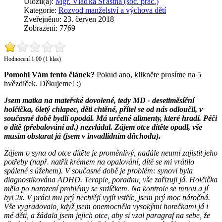
Uložil(a):
Mgr. Vlaďka Šťastná (soc. prac.)
Kategorie:
Rozvod manželství a výchova dětí
Zveřejněno: 23. červen 2018
Zobrazení: 7769
Hodnocení 1.00 (1 hlas)
Pomohl Vám tento článek?
Pokud ano, klikněte prosíme na 5
hvězdiček. Děkujeme! :)
Jsem matka na mateřské dovolené, tedy MD - desetiměsíční
holčička, 6letý chlapec, děti chtěné, přítel se od nás odloučil, v
současné době bydlí opodál. Má určené alimenty, které hradí. Péči
o dítě (přebalování ad.) nezvládal. Zájem otce dítěte opadl, vše
musím obstarat já (jsem v invadlidním důchodu).
Zájem o syna od otce dítěte je proměnlivý, nadále neumí zajistit jeho
potřeby (např. natřít krémem na opalování, dítě se mi vrátilo
spálené s úžehem). V současné době je problém: synovi byla
diagnostikována ADHD. Terapie, poradnu, vše zařizuji já. Holčička
měla po narození problémy se srdíčkem. Na kontrole se mnou a jí
byl 2x. V práci mu prý nechtějí vyjít vstříc, jsem prý moc náročná.
Vše vygradovalo, když jsem onemocněla vysokými horečkami já i
mé děti, a žádala jsem jejich otce, aby si vzal paragraf na sebe, že