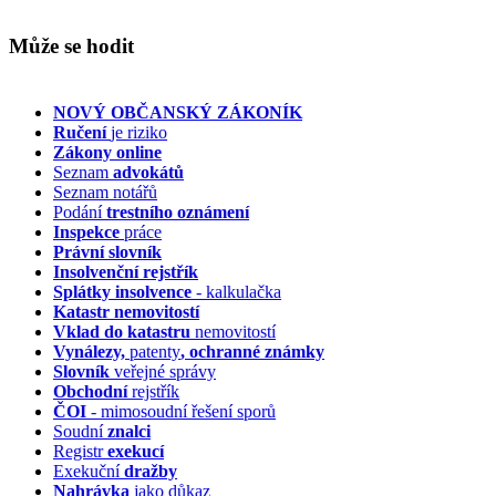
Může se hodit
NOVÝ OBČANSKÝ ZÁKONÍK
Ručení
je riziko
Zákony online
Seznam
advokátů
Seznam notářů
Podání
trestního oznámení
Inspekce
práce
Právní slovník
Insolvenční
rejstřík
Splátky insolvence
- kalkulačka
Katastr nemovitostí
Vklad do katastru
nemovitostí
Vynálezy,
patenty
, ochranné známky
Slovník
veřejné správy
Obchodní
rejstřík
ČOI
- mimosoudní řešení sporů
Soudní
znalci
Registr
exekucí
Exekuční
dražby
Nahrávka
jako důkaz