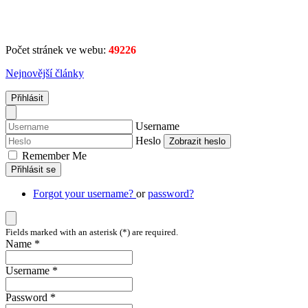
Počet stránek ve webu:
49226
Nejnovější články
Přihlásit
Username
Heslo
Zobrazit heslo
Remember Me
Přihlásit se
Forgot your username?
or
password?
Fields marked with an asterisk (*) are required.
Name *
Username *
Password *