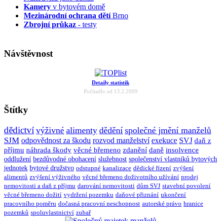
Kamery
v bytovém domě
Mezinárodní ochrana dětí
Brno
Zbrojní průkaz
- testy
Návštěvnost
Detaily statistik
Počítadlo od 13.2.2009
Štítky
dědictví
výživné
alimenty
dědění
společné jmění manželů
SJM
odpovědnost za škodu
rozvod manželství
exekuce
SVJ
daň z
příjmu
náhrada škody
věcné břemeno
zdanění
daně
insolvence
oddlužení
bezdůvodné obohacení
služebnost
společenství vlastníků bytových
jednotek
bytové družstvo
odstupné
kanalizace
dědické řízení
zvýšení
alimentů
zvýšení výživného
věcné břemeno doživotního užívání
prodej
nemovitosti a daň z příjmu
darování nemovitosti
dům SVJ
stavební povolení
věcné břemeno dožití
vydržení pozemku
daňové přiznání
ukončení
pracovního poměru
dočasná pracovní neschopnost
autorské právo
hranice
pozemků
spoluvlastnictví
zubař