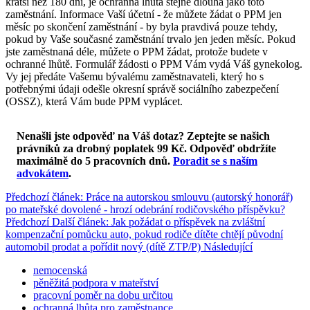
kratší než 180 dní, je ochranná lhůta stejně dlouhá jako toto
zaměstnání. Informace Vaší účetní - že můžete žádat o PPM jen
měsíc po skončení zaměstnání - by byla pravdivá pouze tehdy,
pokud by Vaše současné zaměstnání trvalo jen jeden měsíc. Pokud
jste zaměstnaná déle, můžete o PPM žádat, protože budete v
ochranné lhůtě. Formulář žádosti o PPM Vám vydá Váš gynekolog.
Vy jej předáte Vašemu bývalému zaměstnavateli, který ho s
potřebnými údaji odešle okresní správě sociálního zabezpečení
(OSSZ), která Vám bude PPM vyplácet.
Nenašli jste odpověď na Váš dotaz? Zeptejte se našich
právníků za drobný poplatek 99 Kč.
Odpověď obdržíte
maximálně do 5 pracovních dnů
.
Poradit se s naším
advokátem
.
Předchozí článek: Práce na autorskou smlouvu (autorský honorář)
po mateřské dovolené - hrozí odebrání rodičovského příspěvku?
Předchozí
Další článek: Jak požádat o příspěvek na zvláštní
kompenzační pomůcku auto, pokud rodiče dítěte chtějí původní
automobil prodat a pořídit nový (dítě ZTP/P)
Následující
nemocenská
pěněžitá podpora v mateřství
pracovní poměr na dobu určitou
ochranná lhůta pro zaměstnance