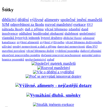
Počítadlo od 13.2.2009
Štítky
dědictví
dědění
výživné
alimenty
společné jmění manželů
SJM
odpovědnost za škodu
rozvod manželství
exekuce
SVJ
náhrada škody
daň z příjmu
věcné břemeno
zdanění
daně
insolvence
oddlužení
bezdůvodné obohacení
služebnost
společenství
vlastníků bytových jednotek
bytové družstvo
dědické řízení
odstupné
kanalizace
zvýšení alimentů
zvýšení výživného
věcné břemeno doživotního
užívání
prodej nemovitosti a daň z příjmu
darování nemovitosti
dům SVJ
stavební povolení
věcné břemeno dožití
vydržení pozemku
daňové přiznání
ukončení pracovního poměru
dočasná pracovní neschopnost
autorské právo
hranice pozemků
spoluvlastnictví
zubař