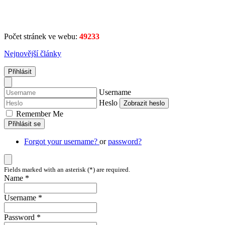
Počet stránek ve webu:
49233
Nejnovější články
Přihlásit
Username
Heslo
Zobrazit heslo
Remember Me
Přihlásit se
Forgot your username?
or
password?
Fields marked with an asterisk (*) are required.
Name *
Username *
Password *