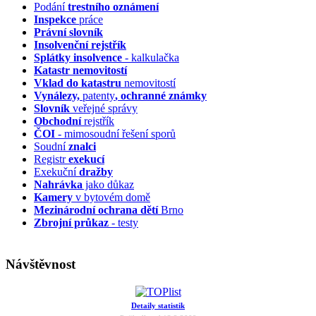
Podání
trestního oznámení
Inspekce
práce
Právní slovník
Insolvenční
rejstřík
Splátky insolvence
- kalkulačka
Katastr nemovitostí
Vklad do katastru
nemovitostí
Vynálezy,
patenty
, ochranné známky
Slovník
veřejné správy
Obchodní
rejstřík
ČOI
- mimosoudní řešení sporů
Soudní
znalci
Registr
exekucí
Exekuční
dražby
Nahrávka
jako důkaz
Kamery
v bytovém domě
Mezinárodní ochrana dětí
Brno
Zbrojní průkaz
- testy
Návštěvnost
Detaily statistik