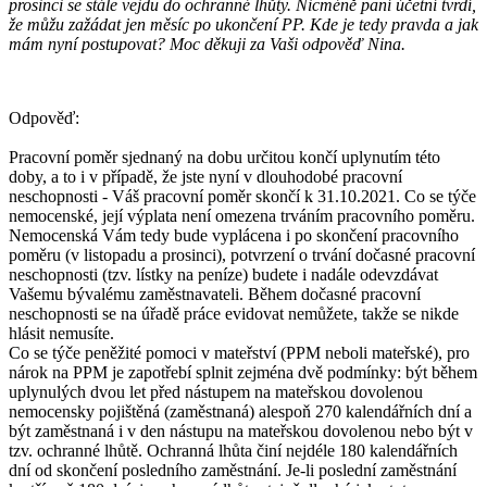
prosinci se stále vejdu do ochranné lhůty. Nicméně paní účetní tvrdí,
že můžu zažádat jen měsíc po ukončení PP. Kde je tedy pravda a jak
mám nyní postupovat? Moc děkuji za Vaši odpověď Nina.
Odpověď:
Pracovní poměr sjednaný na dobu určitou končí uplynutím této
doby, a to i v případě, že jste nyní v dlouhodobé pracovní
neschopnosti - Váš pracovní poměr skončí k 31.10.2021. Co se týče
nemocenské, její výplata není omezena trváním pracovního poměru.
Nemocenská Vám tedy bude vyplácena i po skončení pracovního
poměru (v listopadu a prosinci), potvrzení o trvání dočasné pracovní
neschopnosti (tzv. lístky na peníze) budete i nadále odevzdávat
Vašemu bývalému zaměstnavateli. Během dočasné pracovní
neschopnosti se na úřadě práce evidovat nemůžete, takže se nikde
hlásit nemusíte.
Co se týče peněžité pomoci v mateřství (PPM neboli mateřské), pro
nárok na PPM je zapotřebí splnit zejména dvě podmínky: být během
uplynulých dvou let před nástupem na mateřskou dovolenou
nemocensky pojištěná (zaměstnaná) alespoň 270 kalendářních dní a
být zaměstnaná i v den nástupu na mateřskou dovolenou nebo být v
tzv. ochranné lhůtě. Ochranná lhůta činí nejdéle 180 kalendářních
dní od skončení posledního zaměstnání. Je-li poslední zaměstnání