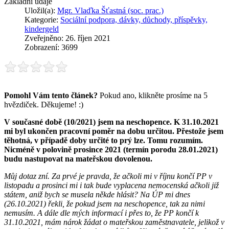
Základní údaje
Uložil(a):
Mgr. Vlaďka Šťastná (soc. prac.)
Kategorie:
Sociální podpora, dávky, důchody, příspěvky,
kindergeld
Zveřejněno: 26. říjen 2021
Zobrazení: 3699
Pomohl Vám tento článek?
Pokud ano, klikněte prosíme na 5
hvězdiček. Děkujeme! :)
V současné době (10/2021) jsem na neschopence. K 31.10.2021
mi byl ukončen pracovní poměr na dobu určitou. Přestože jsem
těhotná, v případě doby určité to prý lze. Tomu rozumím.
Nicméně v polovině prosince 2021 (termín porodu 28.01.2021)
budu nastupovat na mateřskou dovolenou.
Můj dotaz zní. Za prvé je pravda, že ačkoli mi v říjnu končí PP v
listopadu a prosinci mi i tak bude vyplacena nemocenská ačkoli již
státem, aniž bych se musela někde hlásit? Na ÚP mi dnes
(26.10.2021) řekli, že pokud jsem na neschopence, tak za nimi
nemusím. A dále dle mých informací i přes to, že PP končí k
31.10.2021, mám nárok žádat o mateřskou zaměstnavatele, jelikož v