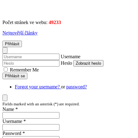
Počet stránek ve webu:
49233
Nejnovější články
Přihlásit
Username
Heslo
Zobrazit heslo
Remember Me
Přihlásit se
Forgot your username?
or
password?
Fields marked with an asterisk (*) are required.
Name *
Username *
Password *