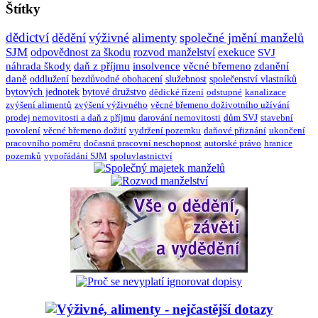
Štítky
dědictví
dědění
výživné
alimenty
společné jmění manželů
SJM
odpovědnost za škodu
rozvod manželství
exekuce
SVJ
náhrada škody
daň z příjmu
insolvence
věcné břemeno
zdanění
daně
oddlužení
bezdůvodné obohacení
služebnost
společenství vlastníků
bytových jednotek
bytové družstvo
dědické řízení
odstupné
kanalizace
zvýšení alimentů
zvýšení výživného
věcné břemeno doživotního užívání
prodej nemovitosti a daň z příjmu
darování nemovitosti
dům SVJ
stavební
povolení
věcné břemeno dožití
vydržení pozemku
daňové přiznání
ukončení
pracovního poměru
dočasná pracovní neschopnost
autorské právo
hranice
pozemků
vypořádání SJM
spoluvlastnictví