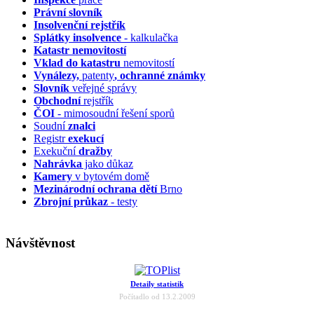
Právní slovník
Insolvenční
rejstřík
Splátky insolvence
- kalkulačka
Katastr nemovitostí
Vklad do katastru
nemovitostí
Vynálezy,
patenty
, ochranné známky
Slovník
veřejné správy
Obchodní
rejstřík
ČOI
- mimosoudní řešení sporů
Soudní
znalci
Registr
exekucí
Exekuční
dražby
Nahrávka
jako důkaz
Kamery
v bytovém domě
Mezinárodní ochrana dětí
Brno
Zbrojní průkaz
- testy
Návštěvnost
Detaily statistik
Počítadlo od 13.2.2009