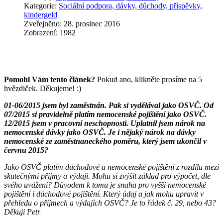
Kategorie:
Sociální podpora, dávky, důchody, příspěvky,
kindergeld
Zveřejněno: 28. prosinec 2016
Zobrazení: 1982
Pomohl Vám tento článek?
Pokud ano, klikněte prosíme na 5
hvězdiček. Děkujeme! :)
01-06/2015 jsem byl zaměstnán. Pak si vydělával jako OSVČ. Od
07/2015 si pravidelně platím nemocenské pojištění jako OSVČ.
12/2015 jsem v pracovní neschopnosti. Uplatnil jsem nárok na
nemocenské dávky jako OSVČ. Je i nějaký nárok na dávky
nemocenské ze zaměstnaneckého poměru, který jsem ukončil v
červnu 2015?
Jako OSVČ platím důchodové a nemocenské pojištění z rozdílu mezi
skutečnými příjmy a výdaji. Mohu si zvýšit základ pro výpočet, dle
svého uvážení? Důvodem k tomu je snaha pro vyšší nemocenské
pojištění i důchodové pojištění. Který údaj a jak mohu upravit v
přehledu o příjmech a výdajích OSVČ? Je to řádek č. 29, nebo 43?
Děkuji Petr