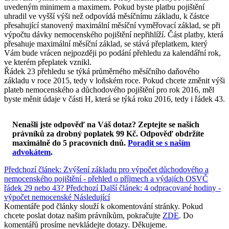
uvedeným minimem a maximem. Pokud byste platbu pojištění
uhradil ve vyšší výši než odpovídá měsíčnímu základu, k částce
přesahující stanovený maximální měsíční vyměřovací základ, se při
výpočtu dávky nemocenského pojištění nepřihlíží. Část platby, která
přesahuje maximální měsíční základ, se stává přeplatkem, který
Vám bude vrácen nejpozději po podání přehledu za kalendářní rok,
ve kterém přeplatek vznikl.
Řádek 23 přehledu se týká průměrného měsíčního daňového
základu v roce 2015, tedy v loňském roce. Pokud chcete změnit výši
plateb nemocenského a důchodového pojištění pro rok 2016, měl
byste měnit údaje v části H, která se týká roku 2016, tedy i řádek 43.
Nenašli jste odpověď na Váš dotaz? Zeptejte se našich
právníků za drobný poplatek 99 Kč.
Odpověď obdržíte
maximálně do 5 pracovních dnů
.
Poradit se s naším
advokátem
.
Předchozí článek: Zvýšení základu pro výpočet důchodového a
nemocenského pojištění - přehled o příjmech a výdajích OSVČ
řádek 29 nebo 43?
Předchozí
Další článek: 4 odpracované hodiny -
výpočet nemocenské
Následující
Komentáře pod články slouží k okomentování stránky. Pokud
chcete poslat dotaz našim právníkům, pokračujte
ZDE
. Do
komentářů prosíme nevkládejte dotazy. Děkujeme.