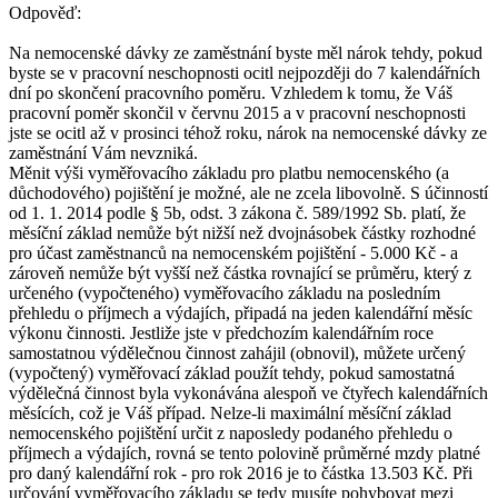
Odpověď:
Na nemocenské dávky ze zaměstnání byste měl nárok tehdy, pokud
byste se v pracovní neschopnosti ocitl nejpozději do 7 kalendářních
dní po skončení pracovního poměru. Vzhledem k tomu, že Váš
pracovní poměr skončil v červnu 2015 a v pracovní neschopnosti
jste se ocitl až v prosinci téhož roku, nárok na nemocenské dávky ze
zaměstnání Vám nevzniká.
Měnit výši vyměřovacího základu pro platbu nemocenského (a
důchodového) pojištění je možné, ale ne zcela libovolně. S účinností
od 1. 1. 2014 podle § 5b, odst. 3 zákona č. 589/1992 Sb. platí, že
měsíční základ nemůže být nižší než dvojnásobek částky rozhodné
pro účast zaměstnanců na nemocenském pojištění - 5.000 Kč - a
zároveň nemůže být vyšší než částka rovnající se průměru, který z
určeného (vypočteného) vyměřovacího základu na posledním
přehledu o příjmech a výdajích, připadá na jeden kalendářní měsíc
výkonu činnosti. Jestliže jste v předchozím kalendářním roce
samostatnou výdělečnou činnost zahájil (obnovil), můžete určený
(vypočtený) vyměřovací základ použít tehdy, pokud samostatná
výdělečná činnost byla vykonávána alespoň ve čtyřech kalendářních
měsících, což je Váš případ. Nelze-li maximální měsíční základ
nemocenského pojištění určit z naposledy podaného přehledu o
příjmech a výdajích, rovná se tento polovině průměrné mzdy platné
pro daný kalendářní rok - pro rok 2016 je to částka 13.503 Kč. Při
určování vyměřovacího základu se tedy musíte pohybovat mezi