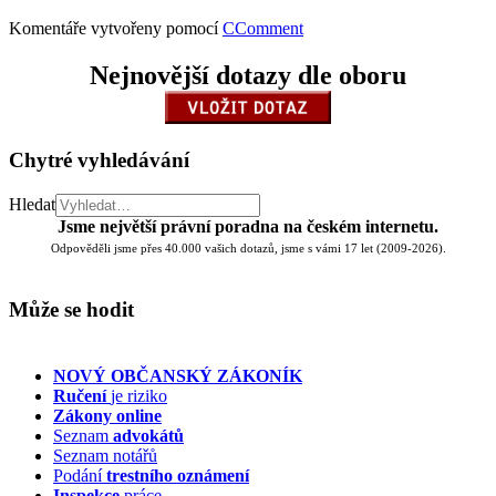
Komentáře vytvořeny pomocí
CComment
Nejnovější dotazy dle oboru
Chytré vyhledávání
Hledat
Jsme největší právní poradna na českém internetu.
Odpověděli jsme přes 40.000 vašich dotazů, jsme s vámi 17 let (2009-2026).
Může se hodit
NOVÝ OBČANSKÝ ZÁKONÍK
Ručení
je riziko
Zákony online
Seznam
advokátů
Seznam notářů
Podání
trestního oznámení
Inspekce
práce