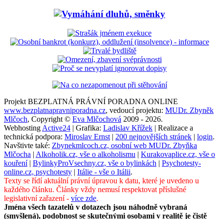
Projekt BEZPLATNÁ PRÁVNÍ PORADNA ONLINE
www.bezplatnapravniporadna.cz
, vedoucí projektu:
MUDr. Zbyněk
Mlčoch
, Copyright ©
Eva Mlčochová
2009 - 2026.
Webhosting
Active24
| Grafika:
Ladislav Křížek
| Realizace a
technická podpora:
Miroslav Ernst
|
200 nejnovějších stránek
|
login
.
Navštivte také:
Zbynekmlcoch.cz, osobní web MUDr. Zbyňka
Mlčocha
|
Alkoholik.cz, vše o alkoholismu
|
Kurakovaplice.cz, vše o
kouření
|
BylinkyProVsechny.cz, vše o bylinkách
|
Psychotesty-
online.cz, psychotesty
|
Itálie - vše o Itálii
.
Texty se řídí aktuální právní úpravou k datu, které je uvedeno u
každého článku. Články vždy nemusí respektovat příslušné
legislativní zařazení -
více zde
.
Jména všech tazatelů v dotazech jsou náhodně vybraná
(smyšlená), podobnost se skutečnými osobami v realitě je čistě