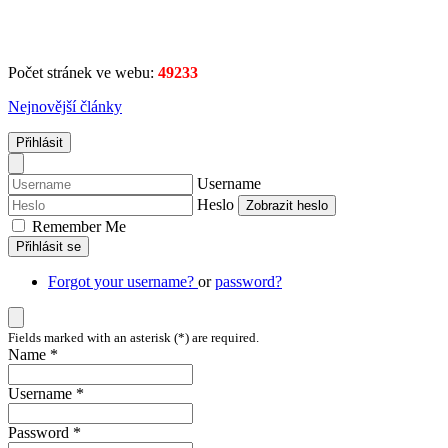
Počet stránek ve webu:
49233
Nejnovější články
Přihlásit
Username
Heslo
Zobrazit heslo
Remember Me
Přihlásit se
Forgot your username?
or
password?
Fields marked with an asterisk (*) are required.
Name *
Username *
Password *