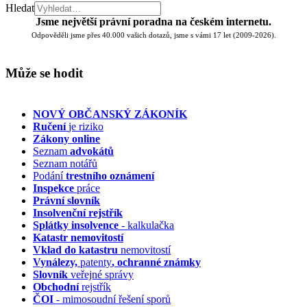
Hledat
Jsme největší právní poradna na českém internetu.
Odpověděli jsme přes 40.000 vašich dotazů, jsme s vámi 17 let (2009-2026).
Může se hodit
NOVÝ OBČANSKÝ ZÁKONÍK
Ručení
je riziko
Zákony online
Seznam
advokátů
Seznam notářů
Podání
trestního oznámení
Inspekce
práce
Právní slovník
Insolvenční
rejstřík
Splátky insolvence
- kalkulačka
Katastr nemovitostí
Vklad do katastru
nemovitostí
Vynálezy,
patenty
, ochranné známky
Slovník
veřejné správy
Obchodní
rejstřík
ČOI
- mimosoudní řešení sporů