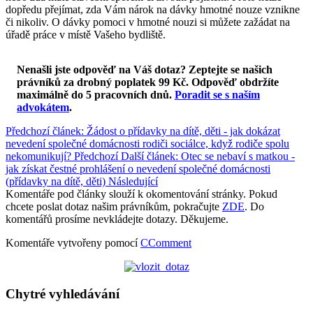
dopředu přejímat, zda Vám nárok na dávky hmotné nouze vznikne
či nikoliv. O dávky pomoci v hmotné nouzi si můžete zažádat na
úřadě práce v místě Vašeho bydliště.
Nenašli jste odpověď na Váš dotaz? Zeptejte se našich
právníků za drobný poplatek 99 Kč.
Odpověď obdržíte
maximálně do 5 pracovních dnů
.
Poradit se s naším
advokátem
.
Předchozí článek: Žádost o přídavky na dítě, děti - jak dokázat
nevedení společné domácnosti rodiči sociálce, když rodiče spolu
nekomunikují?
Předchozí
Další článek: Otec se nebaví s matkou -
jak získat čestné prohlášení o nevedení společné domácnosti
(přídavky na dítě, děti)
Následující
Komentáře pod články slouží k okomentování stránky. Pokud
chcete poslat dotaz našim právníkům, pokračujte
ZDE
. Do
komentářů prosíme nevkládejte dotazy. Děkujeme.
Komentáře vytvořeny pomocí
CComment
Chytré vyhledávání