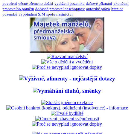
povolení
věcné břemeno dožití
vydržení pozemku
daňové přiznání
ukončení
pracovního poměru
dočasná pracovní neschopnost
autorské právo
hranice
pozemků
vypořádání SJM
spoluvlastnictví