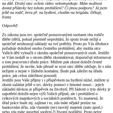
na dítě. Druhý otec ovšem vůbec nekomunikuje. Mám možnost
dostat přídavky bez tohoto prohlášení? Či jinou podporu? Já jsem
ještě na rodič, beru př. na bydlení, chodím na brigádu. Děkuji,
Ivana
Odpověď:
Ze zákona jsou tzv. společně posuzovanými osobami oba rodiče
dítěte (dětí), pokud písemně neprohlásí, že spolu trvale nežijí a
společně neuhrazují náklady na své potřeby. Proto po Vás úřednice
požaduje doložení onoho čestného prohlášení, aby mohla otce
Vašich dětí vyloučit z okruhu společně posuzovaných osob. Jestliže
se Vám nedaří se s otcem dítěte zkontaktovat, doporučuji informovat
o tom pracovnici úřadu práce. Můžete pak zkusit doložit čestné
prohlášení, že nevíte, kde přesně se nyní otec dítěte zdržuje, že s ním
nežijete a nejste v žádném kontaktu. Bude pak záležet na úřadu
práce, jak celou záležitost posoudí.
Jestliže jsou Vaše příjmy i s příspěvkem na bydlení nízké, můžete si
zkusit zažádat ještě o tzv. dávky pomoci v hmotné nouzi – jejich
základní dávkou je příspěvek na živobytí. Při žádosti o tyto dávky je
zapotřebí doložit nejen výši Vašich příjmů, ale i prohlášení o
celkových majetkových a sociálních poměrech. To znamená, že
úřad práce bude mj. zajímat i to, zda máte nějaké peníze na
bankovním účtu, zda vlastníte (ne) movitý majetek (auto apod.)
nebo zda máte stavební spoření či životní pojištění. Proto nelze