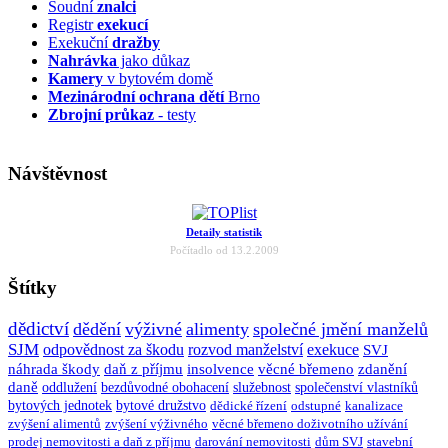
Soudní
znalci
Registr
exekucí
Exekuční
dražby
Nahrávka
jako důkaz
Kamery
v bytovém domě
Mezinárodní ochrana dětí
Brno
Zbrojní průkaz
- testy
Návštěvnost
Detaily statistik
Počítadlo od 13.2.2009
Štítky
dědictví
dědění
výživné
alimenty
společné jmění manželů
SJM
odpovědnost za škodu
rozvod manželství
exekuce
SVJ
náhrada škody
daň z příjmu
insolvence
věcné břemeno
zdanění
daně
oddlužení
bezdůvodné obohacení
služebnost
společenství vlastníků
bytových jednotek
bytové družstvo
dědické řízení
odstupné
kanalizace
zvýšení alimentů
zvýšení výživného
věcné břemeno doživotního užívání
prodej nemovitosti a daň z příjmu
darování nemovitosti
dům SVJ
stavební