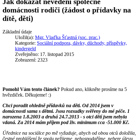
Jak dokázat nevedení společné
domácnosti rodiči (žádost o přídavky na
dítě, děti)
Základní údaje
Uložil(a):
Mgr. Vlaďka Šťastná (soc. prac.)
Kategorie:
Sociální podpora, dávky, důchody, příspěvky,
kindergeld
Zveřejněno: 17. listopad 2015
Zobrazení: 2323
Pomohl Vám tento článek?
Pokud ano, klikněte prosíme na 5
hvězdiček. Děkujeme! :)
Chci poradit ohledně přídavků na děti. Od 2014 jsem v
domácnosti sama s dětmi. Jsou rozsudky svěřeny do mé péče. 1
narozena 1.8.2003 a druhá 24.7.2013 - s otci dětí jsem nebyla
vdaná. Za 2014 mám příjem pod živ. minimum cca -51.000 Kč.
Úřednice na sociálce po mě vyžaduje, abych od obou otců doložila,
čestné prohlášení že spolu nežijeme, nehospodaříme, nebere úlevu