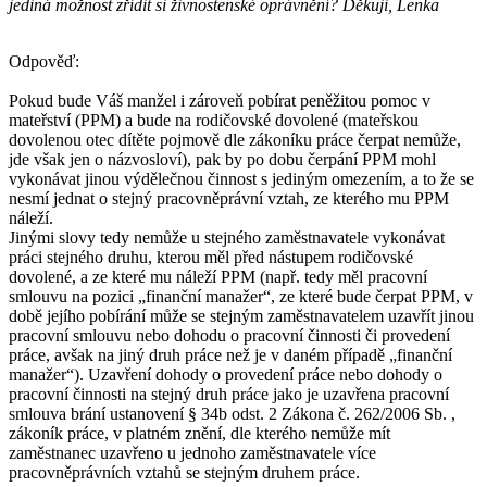
jediná možnost zřídit si živnostenské oprávnění? Děkuji, Lenka
Odpověď:
Pokud bude Váš manžel i zároveň pobírat peněžitou pomoc v
mateřství (PPM) a bude na rodičovské dovolené (mateřskou
dovolenou otec dítěte pojmově dle zákoníku práce čerpat nemůže,
jde však jen o názvosloví), pak by po dobu čerpání PPM mohl
vykonávat jinou výdělečnou činnost s jediným omezením, a to že se
nesmí jednat o stejný pracovněprávní vztah, ze kterého mu PPM
náleží.
Jinými slovy tedy nemůže u stejného zaměstnavatele vykonávat
práci stejného druhu, kterou měl před nástupem rodičovské
dovolené, a ze které mu náleží PPM (např. tedy měl pracovní
smlouvu na pozici „finanční manažer“, ze které bude čerpat PPM, v
době jejího pobírání může se stejným zaměstnavatelem uzavřít jinou
pracovní smlouvu nebo dohodu o pracovní činnosti či provedení
práce, avšak na jiný druh práce než je v daném případě „finanční
manažer“). Uzavření dohody o provedení práce nebo dohody o
pracovní činnosti na stejný druh práce jako je uzavřena pracovní
smlouva brání ustanovení § 34b odst. 2 Zákona č. 262/2006 Sb. ,
zákoník práce, v platném znění, dle kterého nemůže mít
zaměstnanec uzavřeno u jednoho zaměstnavatele více
pracovněprávních vztahů se stejným druhem práce.