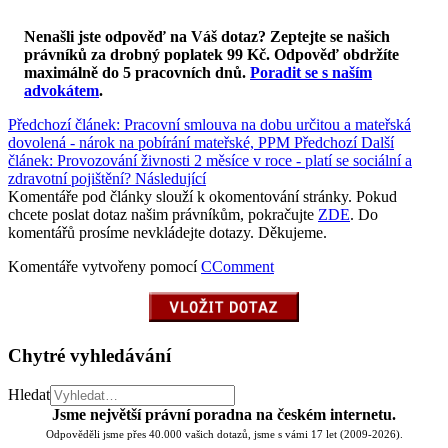
Nenašli jste odpověď na Váš dotaz? Zeptejte se našich
právníků za drobný poplatek 99 Kč.
Odpověď obdržíte
maximálně do 5 pracovních dnů
.
Poradit se s naším
advokátem
.
Předchozí článek: Pracovní smlouva na dobu určitou a mateřská
dovolená - nárok na pobírání mateřské, PPM
Předchozí
Další
článek: Provozování živnosti 2 měsíce v roce - platí se sociální a
zdravotní pojištění?
Následující
Komentáře pod články slouží k okomentování stránky. Pokud
chcete poslat dotaz našim právníkům, pokračujte
ZDE
. Do
komentářů prosíme nevkládejte dotazy. Děkujeme.
Komentáře vytvořeny pomocí
CComment
Chytré vyhledávání
Hledat
Jsme největší právní poradna na českém internetu.
Odpověděli jsme přes 40.000 vašich dotazů, jsme s vámi 17 let (2009-2026).