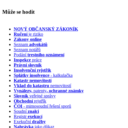
Může se hodit
NOVÝ OBČANSKÝ ZÁKONÍK
Ručení
je riziko
Zákony online
Seznam
advokátů
Seznam notářů
Podání
trestního oznámení
Inspekce
práce
Právní slovník
Insolvenční
rejstřík
Splátky insolvence
- kalkulačka
Katastr nemovitostí
Vklad do katastru
nemovitostí
Vynálezy,
patenty
, ochranné známky
Slovník
veřejné správy
Obchodní
rejstřík
ČOI
- mimosoudní řešení sporů
Soudní
znalci
Registr
exekucí
Exekuční
dražby
Nahrávka
jako důkaz