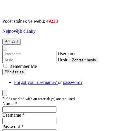
Počet stránek ve webu:
49233
Nejnovější články
Přihlásit
Username
Heslo
Zobrazit heslo
Remember Me
Přihlásit se
Forgot your username?
or
password?
Fields marked with an asterisk (*) are required.
Name *
Username *
Password *