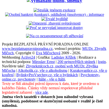
Projekt BEZPLATNÁ PRÁVNÍ PORADNA ONLINE
www.bezplatnapravniporadna.cz
, vedoucí projektu:
MUDr. Zbyněk
Mlčoch
, Copyright ©
Eva Mlčochová
2009 - 2026.
Webhosting
Active24
| Grafika:
Ladislav Křížek
| Realizace a
technická podpora:
Miroslav Ernst
|
200 nejnovějších stránek
|
login
.
Navštivte také:
Zbynekmlcoch.cz, osobní web MUDr. Zbyňka
Mlčocha
|
Alkoholik.cz, vše o alkoholismu
|
Kurakovaplice.cz, vše o
kouření
|
BylinkyProVsechny.cz, vše o bylinkách
|
Psychotesty-
online.cz, psychotesty
|
Itálie - vše o Itálii
.
Texty se řídí aktuální právní úpravou k datu, které je uvedeno u
každého článku. Články vždy nemusí respektovat příslušné
legislativní zařazení -
více zde
.
Jména všech tazatelů v dotazech jsou náhodně vybraná
(smyšlená), podobnost se skutečnými osobami v realitě je čistě
náhodná.