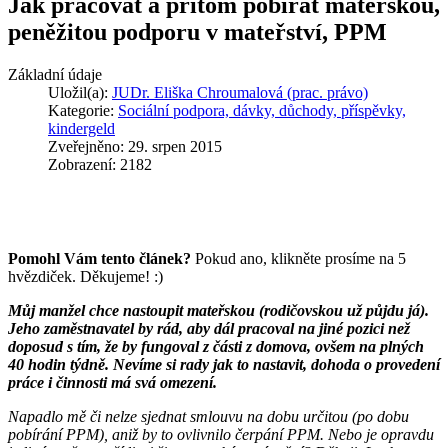
Jak pracovat a přitom pobírat mateřskou,
peněžitou podporu v mateřství, PPM
Základní údaje
Uložil(a):
JUDr. Eliška Chroumalová (prac. právo)
Kategorie:
Sociální podpora, dávky, důchody, příspěvky,
kindergeld
Zveřejněno: 29. srpen 2015
Zobrazení: 2182
Pomohl Vám tento článek?
Pokud ano, klikněte prosíme na 5
hvězdiček. Děkujeme! :)
Můj manžel chce nastoupit mateřskou (rodičovskou už půjdu já).
Jeho zaměstnavatel by rád, aby dál pracoval na jiné pozici než
doposud s tím, že by fungoval z části z domova, ovšem na plných
40 hodin týdně. Nevíme si rady jak to nastavit, dohoda o provedení
práce i činnosti má svá omezení.
Napadlo mě či nelze sjednat smlouvu na dobu určitou (po dobu
pobírání PPM), aniž by to ovlivnilo čerpání PPM. Nebo je opravdu