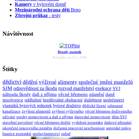
Kamery
v bytovém domě
Mezinárodní ochrana dětí
Brno
Zbrojní průkaz
- testy
Návštěvnost
Detaily statistik
Počítadlo od 13.2.2009
Štítky
dědictví
dědění
výživné
alimenty
společné jmění manželů
SJM
odpovědnost za škodu
rozvod manželství
exekuce
SVJ
náhrada škody
daň z příjmu
věcné břemeno
zdanění
daně
insolvence
oddlužení
bezdůvodné obohacení
služebnost
společenství
vlastníků bytových jednotek
bytové družstvo
dědické řízení
odstupné
kanalizace
zvýšení alimentů
zvýšení výživného
věcné břemeno doživotního
užívání
prodej nemovitosti a daň z příjmu
darování nemovitosti
dům SVJ
stavební povolení
věcné břemeno dožití
vydržení pozemku
daňové přiznání
ukončení pracovního poměru
dočasná pracovní neschopnost
autorské právo
hranice pozemků
spoluvlastnictví
zubař