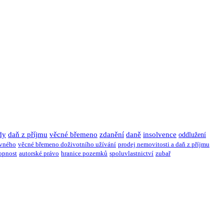
dy
daň z příjmu
věcné břemeno
zdanění
daně
insolvence
oddlužení
ivného
věcné břemeno doživotního užívání
prodej nemovitosti a daň z příjmu
opnost
autorské právo
hranice pozemků
spoluvlastnictví
zubař