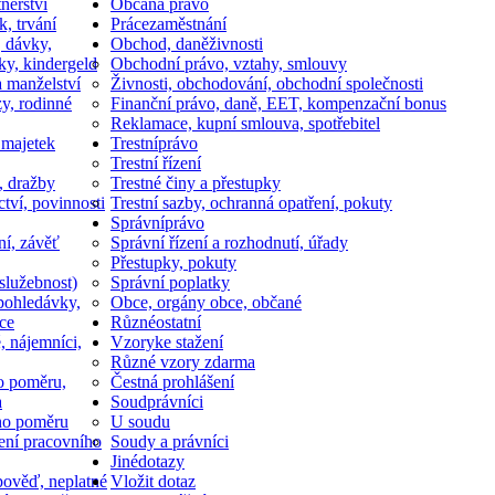
nerství
Občan
a právo
k, trvání
Práce
zaměstnání
, dávky,
Obchod, daně
živnosti
ky, kindergeld
Obchodní právo, vztahy, smlouvy
a manželství
Živnosti, obchodování, obchodní společnosti
y, rodinné
Finanční právo, daně, EET, kompenzační bonus
Reklamace, kupní smlouva, spotřebitel
 majetek
Trestní
právo
Trestní řízení
, dražby
Trestné činy a přestupky
ctví, povinnosti
Trestní sazby, ochranná opatření, pokuty
Správní
právo
ní, závěť
Správní řízení a rozhodnutí, úřady
Přestupky, pokuty
služebnost)
Správní poplatky
pohledávky,
Obce, orgány obce, občané
ce
Různé
ostatní
, nájemníci,
Vzory
ke stažení
Různé vzory zdarma
o poměru,
Čestná prohlášení
a
Soud
právníci
ho poměru
U soudu
ní pracovního
Soudy a právníci
Jiné
dotazy
ověď, neplatné
Vložit dotaz