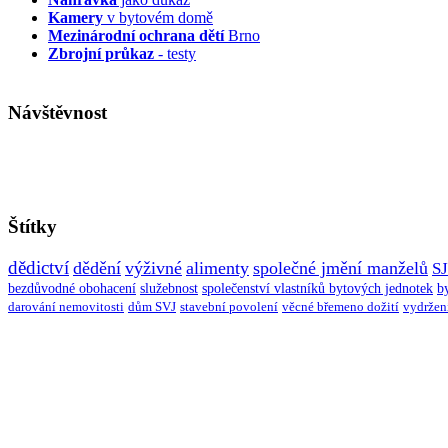
Kamery
v bytovém domě
Mezinárodní ochrana dětí
Brno
Zbrojní průkaz
- testy
Návštěvnost
Štítky
dědictví
dědění
výživné
alimenty
společné jmění manželů
S
bezdůvodné obohacení
služebnost
společenství vlastníků bytových jednotek
b
darování nemovitosti
dům SVJ
stavební povolení
věcné břemeno dožití
vydržen