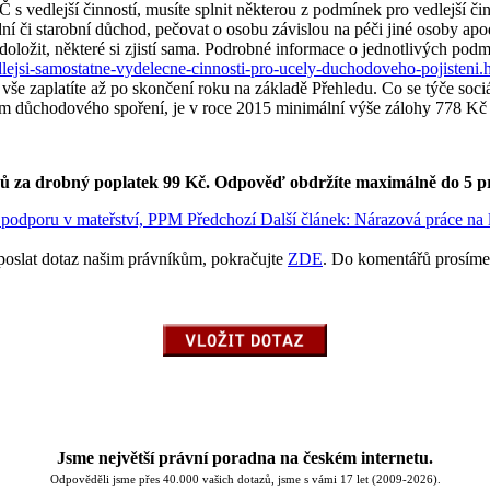
 vedlejší činností, musíte splnit některou z podmínek pro vedlejší či
idní či starobní důchod, pečovat o osobu závislou na péči jiné osoby ap
doložit, některé si zjistí sama. Podrobné informace o jednotlivých pod
lejsi-samostatne-vydelecne-cinnosti-pro-ucely-duchodoveho-pojisteni.
y, vše zaplatíte až po skončení roku na základě Přehledu. Co se týče soci
em důchodového spoření, je v roce 2015 minimální výše zálohy 778 Kč m
ků za drobný poplatek 99 Kč.
Odpověď obdržíte maximálně do 5 p
ou podporu v mateřství, PPM
Předchozí
Další článek: Nárazová práce na l
poslat dotaz našim právníkům, pokračujte
ZDE
. Do komentářů prosíme
Jsme největší právní poradna na českém internetu.
Odpověděli jsme přes 40.000 vašich dotazů, jsme s vámi 17 let (2009-2026).