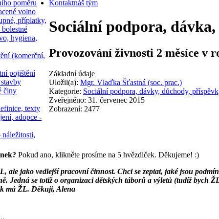
ního poměru
Kontakt
náš tým
acené volno
upné, příplatky,
Sociální podpora, dávka,
 bolestné
vo, hygiena,
Provozování živnosti 2 měsíce v roc
tění (komerční,
ní pojištění
Základní údaje
 stavby
Uložil(a):
Mgr. Vlaďka Šťastná (soc. prac.)
é činy
Kategorie:
Sociální podpora, dávky, důchody, příspěvk
Zveřejněno: 31. červenec 2015
efinice, texty
Zobrazení: 2477
jení, adopce -
 náležitosti,
ánek?
Pokud ano, klikněte prosíme na 5 hvězdiček. Děkujeme! :)
L, ale jako vedlejší pracovní činnost. Chci se zeptat, jaké jsou podmínk
ě. Jedná se totiž o organizaci dětských táborů a výletů (tudíž bych Ž
věk má ŽL. Děkuji, Alena