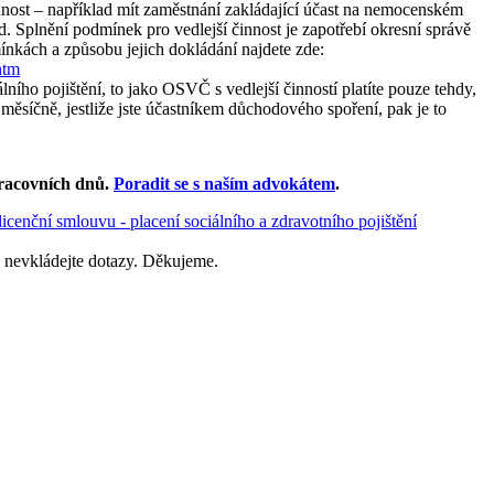
nnost – například mít zaměstnání zakládající účast na nemocenském
od. Splnění podmínek pro vedlejší činnost je zapotřebí okresní správě
mínkách a způsobu jejich dokládání najdete zde:
htm
álního pojištění, to jako OSVČ s vedlejší činností platíte pouze tehdy,
ěsíčně, jestliže jste účastníkem důchodového spoření, pak je to
racovních dnů
.
Poradit se s naším advokátem
.
icenční smlouvu - placení sociálního a zdravotního pojištění
 nevkládejte dotazy. Děkujeme.