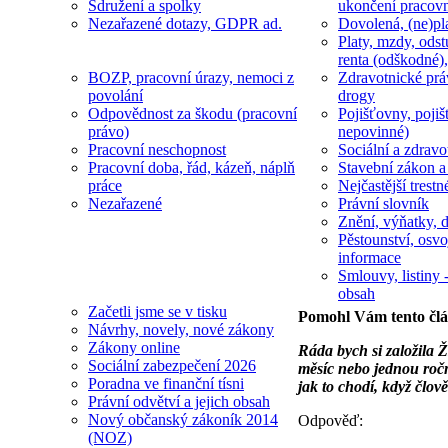
Sdružení a spolky
ukončení pracov
Nezařazené dotazy, GDPR ad.
Dovolená, (ne)pl
Platy, mzdy, odst
renta (odškodné),
BOZP, pracovní úrazy, nemoci z
Zdravotnické prá
povolání
drogy
Odpovědnost za škodu (pracovní
Pojišťovny, pojiš
právo)
nepovinné)
Pracovní neschopnost
Sociální a zdravot
Pracovní doba, řád, kázeň, náplň
Stavební zákon a
práce
Nejčastější trestn
Nezařazené
Právní slovník
Znění, výňatky, d
Pěstounství, osvo
informace
Smlouvy, listiny -
obsah
Začetli jsme se v tisku
Pomohl Vám tento čl
Návrhy, novely, nové zákony
Zákony online
Ráda bych si založila Ž
Sociální zabezpečení 2026
měsíc nebo jednou ročn
Poradna ve finanční tísni
jak to chodí, když člo
Právní odvětví a jejich obsah
Nový občanský zákoník 2014
Odpověď:
(NOZ)