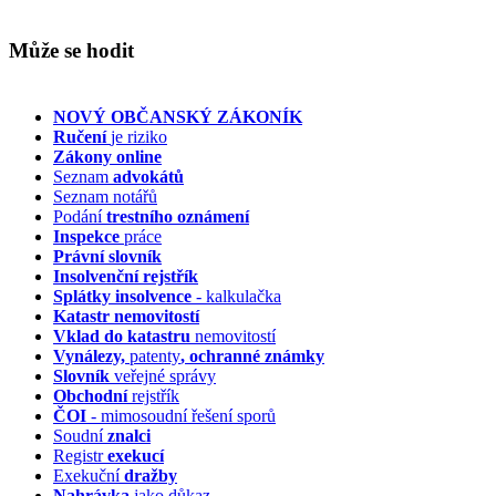
Může se hodit
NOVÝ OBČANSKÝ ZÁKONÍK
Ručení
je riziko
Zákony online
Seznam
advokátů
Seznam notářů
Podání
trestního oznámení
Inspekce
práce
Právní slovník
Insolvenční
rejstřík
Splátky insolvence
- kalkulačka
Katastr nemovitostí
Vklad do katastru
nemovitostí
Vynálezy,
patenty
, ochranné známky
Slovník
veřejné správy
Obchodní
rejstřík
ČOI
- mimosoudní řešení sporů
Soudní
znalci
Registr
exekucí
Exekuční
dražby
Nahrávka
jako důkaz