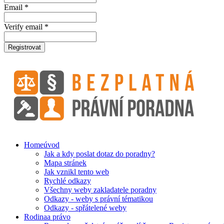
Email *
Verify email *
Registrovat
Home
úvod
Jak a kdy poslat dotaz do poradny?
Mapa stránek
Jak vznikl tento web
Rychlé odkazy
Všechny weby zakladatele poradny
Odkazy - weby s právní tématikou
Odkazy - spřátelené weby
Rodina
a právo