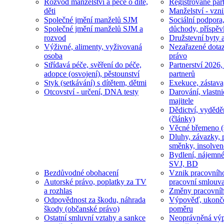
Rozvod manželství a péče o dítě,
Registrované part
děti
Manželství - vzni
Společné jmění manželů SJM
Sociální podpora
Společné jmění manželů SJM a
důchody, příspěv
rozvod
Družstevní byty 
Výživné, alimenty, vyživovaná
Nezařazené dotaz
osoba
právo
Střídavá péče, svěření do péče,
Partnerství 2026,
adopce (osvojení), pěstounství
partnerů
Styk (setkávání) s dítětem, dětmi
Exekuce, zástava
Otcovství - určení, DNA testy
Darování, vlastni
majitele
Dědictví, vydědě
(články)
Věcné břemeno (
Dluhy, závazky, 
směnky, insolven
Bydlení, nájemné
SVJ, BD
Bezdůvodné obohacení
Vznik pracovníh
Autorské právo, poplatky za TV
pracovní smlouv
a rozhlas
Změny pracovní
Odpovědnost za škodu, náhrada
Výpověď, ukonče
škody (občanské právo)
poměru
Ostatní smluvní vztahy a sankce
Neoprávněná výp