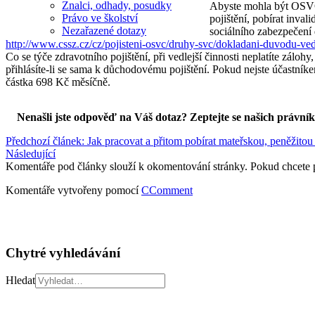
Znalci, odhady, posudky
Abyste mohla být OSVČ s
Právo ve školství
pojištění, pobírat inval
Nezařazené dotazy
sociálního zabezpečení 
http://www.cssz.cz/cz/pojisteni-osvc/druhy-svc/dokladani-duvodu-ved
Co se týče zdravotního pojištění, při vedlejší činnosti neplatíte záloh
přihlásíte-li se sama k důchodovému pojištění. Pokud nejste účastník
částka 698 Kč měsíčně.
Nenašli jste odpověď na Váš dotaz? Zeptejte se našich právní
Předchozí článek: Jak pracovat a přitom pobírat mateřskou, peněžit
Následující
Komentáře pod články slouží k okomentování stránky. Pokud chcete 
Komentáře vytvořeny pomocí
CComment
Chytré vyhledávání
Hledat