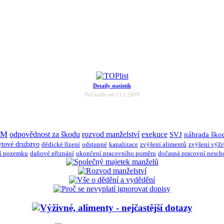
Detaily statistik
Počítadlo od 13.2.2009
JM
odpovědnost za škodu
rozvod manželství
exekuce
SVJ
náhrada ško
ytové družstvo
dědické řízení
odstupné
kanalizace
zvýšení alimentů
zvýšení výž
í pozemku
daňové přiznání
ukončení pracovního poměru
dočasná pracovní nesch