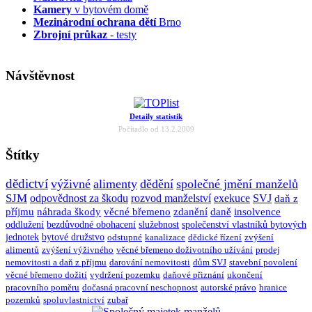
Kamery
v bytovém domě
Mezinárodní ochrana dětí
Brno
Zbrojní průkaz
- testy
Návštěvnost
Detaily statistik
Počítadlo od 13.2.2009
Štítky
dědictví
výživné
alimenty
dědění
společné jmění manželů
SJM
odpovědnost za škodu
rozvod manželství
exekuce
SVJ
daň z
příjmu
náhrada škody
věcné břemeno
zdanění
daně
insolvence
oddlužení
bezdůvodné obohacení
služebnost
společenství vlastníků bytových
jednotek
bytové družstvo
odstupné
kanalizace
dědické řízení
zvýšení
alimentů
zvýšení výživného
věcné břemeno doživotního užívání
prodej
nemovitosti a daň z příjmu
darování nemovitosti
dům SVJ
stavební povolení
věcné břemeno dožití
vydržení pozemku
daňové přiznání
ukončení
pracovního poměru
dočasná pracovní neschopnost
autorské právo
hranice
pozemků
spoluvlastnictví
zubař