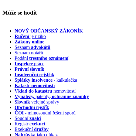
Může se hodit
NOVÝ OBČANSKÝ ZÁKONÍK
Ručení
je riziko
Zákony online
Seznam
advokátů
Seznam notářů
Podání
trestního oznámení
Inspekce
práce
Právní slovník
Insolvenční
rejstřík
Splátky insolvence
- kalkulačka
Katastr nemovitostí
Vklad do katastru
nemovitostí
Vynálezy,
patenty
, ochranné známky
Slovník
veřejné správy
Obchodní
rejstřík
ČOI
- mimosoudní řešení sporů
Soudní
znalci
Registr
exekucí
Exekuční
dražby
Nahrávka
jako důkaz