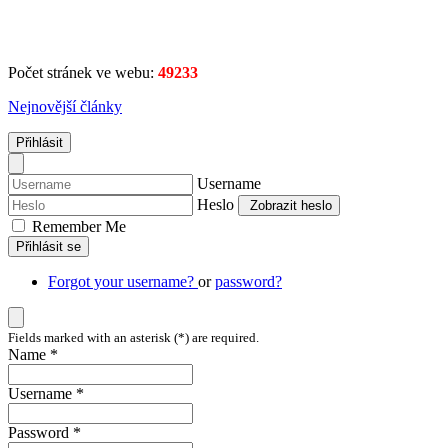
Počet stránek ve webu:
49233
Nejnovější články
Přihlásit
Username
Heslo
Zobrazit heslo
Remember Me
Přihlásit se
Forgot your username?
or
password?
Fields marked with an asterisk (*) are required.
Name *
Username *
Password *