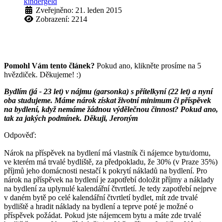
kindergeld
Zveřejněno: 21. leden 2015
Zobrazení: 2214
Pomohl Vám tento článek?
Pokud ano, klikněte prosíme na 5
hvězdiček. Děkujeme! :)
Bydlím (já - 23 let) v nájmu (garsonka) s přítelkyní (22 let) a nyní
oba studujeme. Máme nárok získat životní minimum či příspěvek
na bydlení, když nemáme žádnou výdělečnou činnost? Pokud ano,
tak za jakých podmínek. Děkuji, Jeroným
Odpověď:
Nárok na příspěvek na bydlení má vlastník či nájemce bytu/domu,
ve kterém má trvalé bydliště, za předpokladu, že 30% (v Praze 35%)
příjmů jeho domácnosti nestačí k pokrytí nákladů na bydlení. Pro
nárok na příspěvek na bydlení je zapotřebí doložit příjmy a náklady
na bydlení za uplynulé kalendářní čtvrtletí. Je tedy zapotřebí nejprve
v daném bytě po celé kalendářní čtvrtletí bydlet, mít zde trvalé
bydliště a hradit náklady na bydlení a teprve poté je možné o
příspěvek požádat. Pokud jste nájemcem bytu a máte zde trvalé