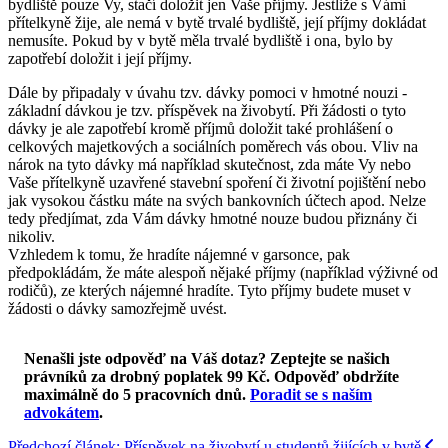
bydliště pouze Vy, stačí doložit jen Vaše příjmy. Jestliže s Vámi
přítelkyně žije, ale nemá v bytě trvalé bydliště, její příjmy dokládat
nemusíte. Pokud by v bytě měla trvalé bydliště i ona, bylo by
zapotřebí doložit i její příjmy.
Dále by připadaly v úvahu tzv. dávky pomoci v hmotné nouzi -
základní dávkou je tzv. příspěvek na živobytí. Při žádosti o tyto
dávky je ale zapotřebí kromě příjmů doložit také prohlášení o
celkových majetkových a sociálních poměrech vás obou. Vliv na
nárok na tyto dávky má například skutečnost, zda máte Vy nebo
Vaše přítelkyně uzavřené stavební spoření či životní pojištění nebo
jak vysokou částku máte na svých bankovních účtech apod. Nelze
tedy předjímat, zda Vám dávky hmotné nouze budou přiznány či
nikoliv.
Vzhledem k tomu, že hradíte nájemné v garsonce, pak
předpokládám, že máte alespoň nějaké příjmy (například výživné od
rodičů), ze kterých nájemné hradíte. Tyto příjmy budete muset v
žádosti o dávky samozřejmě uvést.
Nenašli jste odpověď na Váš dotaz? Zeptejte se našich
právníků za drobný poplatek 99 Kč.
Odpověď obdržíte
maximálně do 5 pracovních dnů
.
Poradit se s naším
advokátem
.
Předchozí článek: Příspěvek na živobytí u studentů žijících v bytě