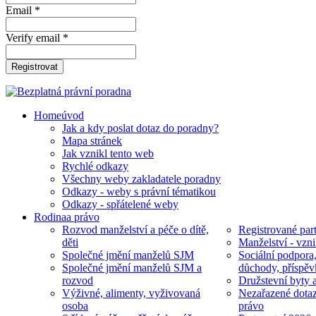
Email *
Verify email *
Registrovat
Home
úvod
Jak a kdy poslat dotaz do poradny?
Mapa stránek
Jak vznikl tento web
Rychlé odkazy
Všechny weby zakladatele poradny
Odkazy - weby s právní tématikou
Odkazy - spřátelené weby
Rodina
a právo
Rozvod manželství a péče o dítě,
Registrované part
děti
Manželství - vzni
Společné jmění manželů SJM
Sociální podpora
Společné jmění manželů SJM a
důchody, příspěv
rozvod
Družstevní byty 
Výživné, alimenty, vyživovaná
Nezařazené dotaz
osoba
právo