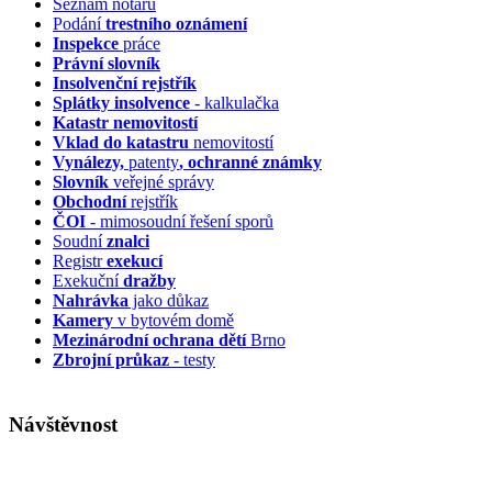
Seznam notářů
Podání
trestního oznámení
Inspekce
práce
Právní slovník
Insolvenční
rejstřík
Splátky insolvence
- kalkulačka
Katastr nemovitostí
Vklad do katastru
nemovitostí
Vynálezy,
patenty
, ochranné známky
Slovník
veřejné správy
Obchodní
rejstřík
ČOI
- mimosoudní řešení sporů
Soudní
znalci
Registr
exekucí
Exekuční
dražby
Nahrávka
jako důkaz
Kamery
v bytovém domě
Mezinárodní ochrana dětí
Brno
Zbrojní průkaz
- testy
Návštěvnost