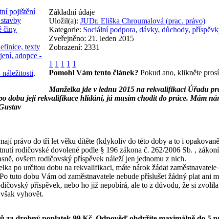
ní pojištění
Základní údaje
 stavby
Uložil(a):
JUDr. Eliška Chroumalová (prac. právo)
é činy
Kategorie:
Sociální podpora, dávky, důchody, příspěvk
Zveřejněno: 21. leden 2015
efinice, texty
Zobrazení: 2331
jení, adopce -
1
1
1
1
1
Pomohl Vám tento článek?
Pokud ano, klikněte pros
 náležitosti,
Manželka jde v lednu 2015 na rekvalifikaci Úřadu prá
po dobu její rekvalifikace hlídání, já musím chodit do práce. Mám ná
 Gustav
mají právo do tří let věku dítěte (kdykoliv do této doby a to i opakovan
tnutí rodičovské dovolené podle § 196 zákona č. 262/2006 Sb. , zákon
sně, ovšem rodičovský příspěvek náleží jen jednomu z nich.
ka po určitou dobu na rekvalifikaci, máte nárok žádat zaměstnavatele
o tuto dobu Vám od zaměstnavatele nebude příslušet žádný plat ani mz
ičovský příspěvek, nebo ho již nepobírá, ale to z důvodu, že si zvolila
 však vyhovět.
ků za drobný poplatek 99 Kč.
Odpověď obdržíte maximálně do 5 p