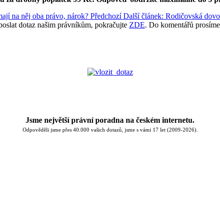
mají na něj oba právo, nárok?
Předchozí
Další článek: Rodičovská dovo
poslat dotaz našim právníkům, pokračujte
ZDE
. Do komentářů prosíme
Jsme největší právní poradna na českém internetu.
Odpověděli jsme přes 40.000 vašich dotazů, jsme s vámi 17 let (2009-2026).