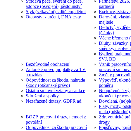
Střídavá péče, svěření do péče,
Partnerství 2026,
adopce (osvojení), pěstounství
partnerů
Styk (setkávání) s dítětem, dětmi
Exekuce, zástava
Otcovství - určení, DNA testy
Darování, vlastni
majitele
Dědictví, vydědě
(články)
Věcné břemeno (
Dluhy, závazky, 
směnky, insolven
Bydlení, nájemné
SVJ, BD
Bezdůvodné obohacení
Vznik pracovníh
Autorské právo, poplatky za TV
pracovní smlouv
a rozhlas
Změny pracovní
Odpovědnost za škodu, náhrada
Výpověď, ukonče
škody (občanské právo)
poměru
Ostatní smluvní vztahy a sankce
Neoprávněná výp
Sdružení a spolky
ukončení pracov
Nezařazené dotazy, GDPR ad.
Dovolená, (ne)pl
Platy, mzdy, odst
renta (odškodné),
BOZP, pracovní úrazy, nemoci z
Zdravotnické prá
povolání
drogy
Odpovědnost za škodu (pracovní
Pojišťovny, pojiš