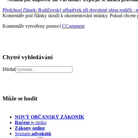
Předchozí článek: Rodičovský příspěvek při dovolené obou rodičů - 
Komentáře pod články slouží k okomentování stránky. Pokud chcete 
Komentáře vytvořeny pomocí
CComment
Chytré vyhledávání
Hledat
Může se hodit
NOVÝ OBČANSKÝ ZÁKONÍK
Ručení
je riziko
Zákony online
Seznam
advokátů