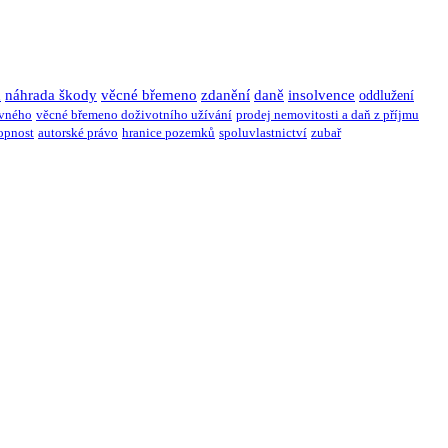
u
náhrada škody
věcné břemeno
zdanění
daně
insolvence
oddlužení
ivného
věcné břemeno doživotního užívání
prodej nemovitosti a daň z příjmu
opnost
autorské právo
hranice pozemků
spoluvlastnictví
zubař