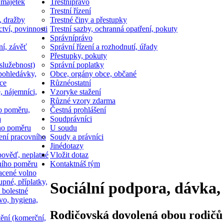
 majetek
Trestní
právo
Trestní řízení
, dražby
Trestné činy a přestupky
ctví, povinnosti
Trestní sazby, ochranná opatření, pokuty
Správní
právo
ní, závěť
Správní řízení a rozhodnutí, úřady
Přestupky, pokuty
služebnost)
Správní poplatky
pohledávky,
Obce, orgány obce, občané
ce
Různé
ostatní
, nájemníci,
Vzory
ke stažení
Různé vzory zdarma
o poměru,
Čestná prohlášení
a
Soud
právníci
ho poměru
U soudu
ní pracovního
Soudy a právníci
Jiné
dotazy
ověď, neplatné
Vložit dotaz
ního poměru
Kontakt
náš tým
acené volno
upné, příplatky,
Sociální podpora, dávka,
 bolestné
vo, hygiena,
Rodičovská dovolená obou rodičů 
tění (komerční,