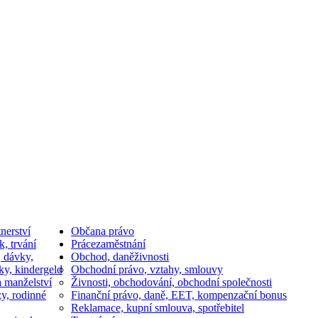
nerství
Občan
a právo
k, trvání
Práce
zaměstnání
, dávky,
Obchod, daně
živnosti
ky, kindergeld
Obchodní právo, vztahy, smlouvy
a manželství
Živnosti, obchodování, obchodní společnosti
y, rodinné
Finanční právo, daně, EET, kompenzační bonus
Reklamace, kupní smlouva, spotřebitel