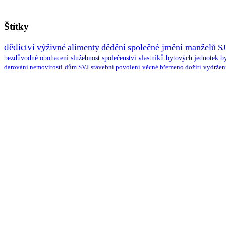
Štítky
dědictví
výživné
alimenty
dědění
společné jmění manželů
S
bezdůvodné obohacení
služebnost
společenství vlastníků bytových jednotek
b
darování nemovitosti
dům SVJ
stavební povolení
věcné břemeno dožití
vydržen