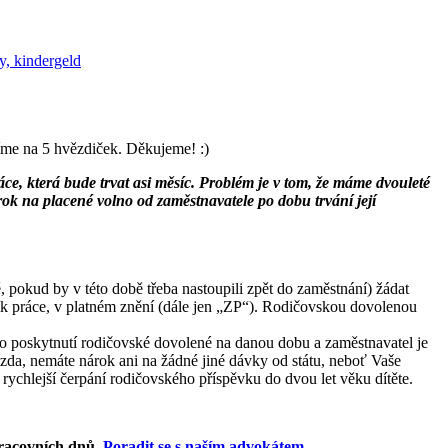
y, kindergeld
íme na 5 hvězdiček. Děkujeme! :)
ce, která bude trvat asi měsíc. Problém je v tom, že máme dvouleté
rok na placené volno od zaměstnavatele po dobu trvání její
ě, pokud by v této době třeba nastoupili zpět do zaměstnání) žádat
ík práce, v platném znění (dále jen „ZP“). Rodičovskou dovolenou
 o poskytnutí rodičovské dovolené na danou dobu a zaměstnavatel je
da, nemáte nárok ani na žádné jiné dávky od státu, neboť Vaše
 rychlejší čerpání rodičovského příspěvku do dvou let věku dítěte.
racovních dnů
.
Poradit se s naším advokátem
.