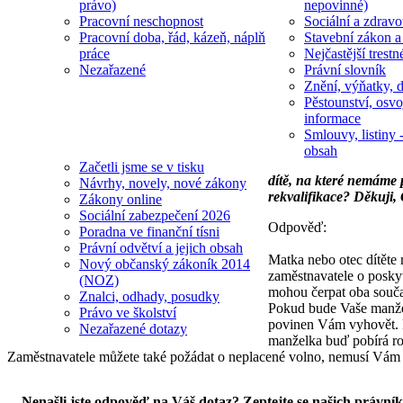
právo)
nepovinné)
Pracovní neschopnost
Sociální a zdravot
Pracovní doba, řád, kázeň, náplň
Stavební zákon a
práce
Nejčastější trestn
Nezařazené
Právní slovník
Znění, výňatky, d
Pěstounství, osvo
informace
Smlouvy, listiny -
obsah
Začetli jsme se v tisku
dítě, na které nemáme 
Návrhy, novely, nové zákony
rekvalifikace? Děkuji,
Zákony online
Sociální zabezpečení 2026
Odpověď:
Poradna ve finanční tísni
Právní odvětví a jejich obsah
Matka nebo otec dítěte 
Nový občanský zákoník 2014
zaměstnavatele o posky
(NOZ)
mohou čerpat oba souča
Znalci, odhady, posudky
Pokud bude Vaše manžel
Právo ve školství
povinen Vám vyhovět. P
Nezařazené dotazy
manželka buď pobírá rod
Zaměstnavatele můžete také požádat o neplacené volno, nemusí Vám
Nenašli jste odpověď na Váš dotaz? Zeptejte se našich právní