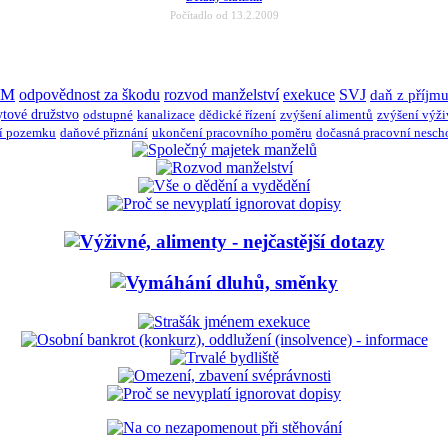
Počítadlo od 13.2.2009
JM
odpovědnost za škodu
rozvod manželství
exekuce
SVJ
daň z příjm
ytové družstvo
odstupné
kanalizace
dědické řízení
zvýšení alimentů
zvýšení výž
í pozemku
daňové přiznání
ukončení pracovního poměru
dočasná pracovní nesch