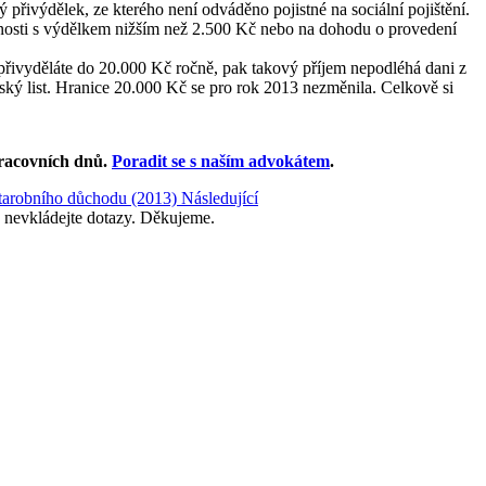
řivýdělek, ze kterého není odváděno pojistné na sociální pojištění.
nnosti s výdělkem nižším než 2.500 Kč nebo na dohodu o provedení
 přivyděláte do 20.000 Kč ročně, pak takový příjem nepodléhá dani z
enský list. Hranice 20.000 Kč se pro rok 2013 nezměnila. Celkově si
racovních dnů
.
Poradit se s naším advokátem
.
 starobního důchodu (2013)
Následující
 nevkládejte dotazy. Děkujeme.