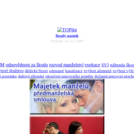
Detaily statistik
Počítadlo od 13.2.2009
JM
odpovědnost za škodu
rozvod manželství
exekuce
SVJ
náhrada ško
ytové družstvo
dědické řízení
odstupné
kanalizace
zvýšení alimentů
zvýšení výž
í pozemku
daňové přiznání
ukončení pracovního poměru
dočasná pracovní nesch