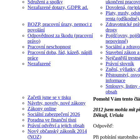
Sdružení a spolky
ukončení pracov
Nezařazené dotazy, GDPR ad.
Dovolená, (ne)pl
Platy, mzdy, odst
renta (odškodné),
BOZP, pracovní úrazy, nemoci z
Zdravotnické prá
povolání
drogy
Odpovědnost za škodu (pracovní
Pojišťovny, pojiš
právo)
nepovinné)
Pracovní neschopnost
Sociální a zdravot
Pracovní doba, řád, kázeň, náplň
Stavební zákon a
práce
Nejčastější trestn
Nezařazené
Právní slovník
Znění, výňatky, d
Pěstounství, osvo
informace
Smlouvy, listiny -
obsah
Začetli jsme se v tisku
Pomohl Vám tento čl
Návrhy, novely, nové zákony
Zákony online
2012 jsem mohla mít př
Sociální zabezpečení 2026
Děkuji, Uršula
Poradna ve finanční tísni
Právní odvětví a jejich obsah
Odpověď:
Nový občanský zákoník 2014
(NOZ)
Při pobírání starobního