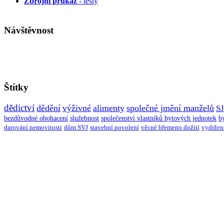
Zbrojní průkaz
- testy
Návštěvnost
Štítky
dědictví
dědění
výživné
alimenty
společné jmění manželů
S
bezdůvodné obohacení
služebnost
společenství vlastníků bytových jednotek
b
darování nemovitosti
dům SVJ
stavební povolení
věcné břemeno dožití
vydržen