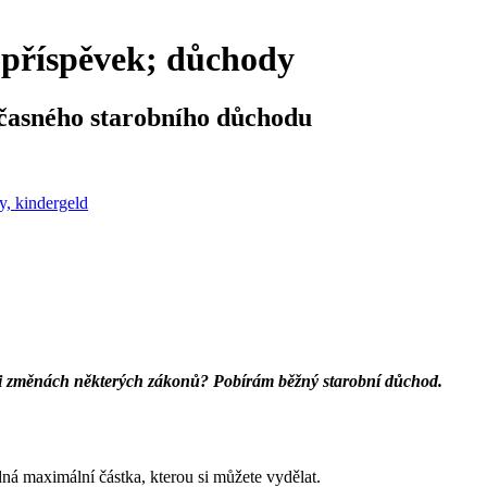
 příspěvek; důchody
dčasného starobního důchodu
y, kindergeld
3 při změnách některých zákonů? Pobírám běžný starobní důchod.
ná maximální částka, kterou si můžete vydělat.