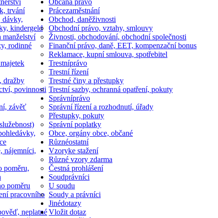
nerství
Občan
a právo
k, trvání
Práce
zaměstnání
, dávky,
Obchod, daně
živnosti
ky, kindergeld
Obchodní právo, vztahy, smlouvy
a manželství
Živnosti, obchodování, obchodní společnosti
y, rodinné
Finanční právo, daně, EET, kompenzační bonus
Reklamace, kupní smlouva, spotřebitel
 majetek
Trestní
právo
Trestní řízení
, dražby
Trestné činy a přestupky
ctví, povinnosti
Trestní sazby, ochranná opatření, pokuty
Správní
právo
ní, závěť
Správní řízení a rozhodnutí, úřady
Přestupky, pokuty
služebnost)
Správní poplatky
pohledávky,
Obce, orgány obce, občané
ce
Různé
ostatní
, nájemníci,
Vzory
ke stažení
Různé vzory zdarma
o poměru,
Čestná prohlášení
a
Soud
právníci
ho poměru
U soudu
ní pracovního
Soudy a právníci
Jiné
dotazy
ověď, neplatné
Vložit dotaz