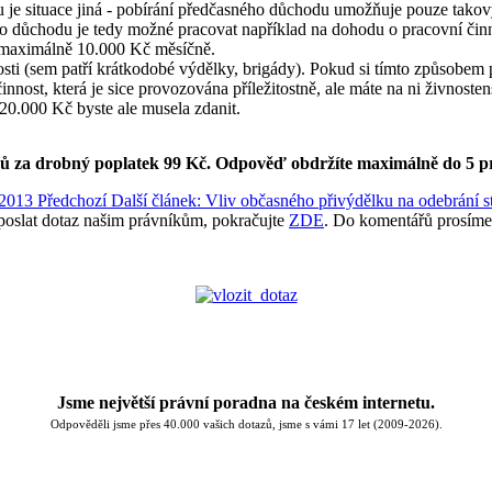
e situace jiná - pobírání předčasného důchodu umožňuje pouze takový p
ho důchodu je tedy možné pracovat například na dohodu o pracovní či
maximálně 10.000 Kč měsíčně.
osti (sem patří krátkodobé výdělky, brigády). Pokud si tímto způsobem
innost, která je sice provozována příležitostně, ale máte na ni živnost
0.000 Kč byste ale musela zdanit.
ků za drobný poplatek 99 Kč.
Odpověď obdržíte maximálně do 5 p
- 2013
Předchozí
Další článek: Vliv občasného přivýdělku na odebrání
poslat dotaz našim právníkům, pokračujte
ZDE
. Do komentářů prosíme
Jsme největší právní poradna na českém internetu.
Odpověděli jsme přes 40.000 vašich dotazů, jsme s vámi 17 let (2009-2026).