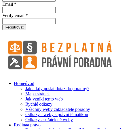
Email *
Verify email *
Registrovat
Home
úvod
Jak a kdy poslat dotaz do poradny?
Mapa stránek
Jak vznikl tento web
Rychlé odkazy
Všechny weby zakladatele poradny
Odkazy - weby s právní tématikou
Odkazy - spřátelené weby
Rodina
a právo