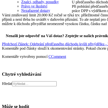
Znalci, odhady, posudky
U předčasného důchodu j
Právo ve školství
Při pobírání předčasné
Nezařazené dotazy
práce DPP s výdělkem 
Vámi zmiňovaný limit 20.000 Kč ročně se týká tzv. příležitostné činn
příjmů a není třeba ho uvádět v daňovém přiznání. To ale neplatí pro č
můžete k důchodu přivydělat neomezeně vysokou částku, částku nad 2
Nenašli jste odpověď na Váš dotaz? Zeptejte se našich právní
Předchozí článek: Odebrání předčasného důchodu kvůli přivýdělku 
Komentáře pod články slouží k okomentování stránky. Pokud chcete 
Komentáře vytvořeny pomocí
CComment
Chytré vyhledávání
Hledat
Může se hodit