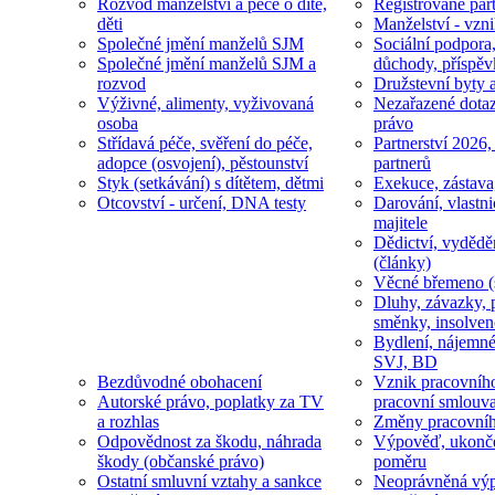
Rozvod manželství a péče o dítě,
Registrované part
děti
Manželství - vzni
Společné jmění manželů SJM
Sociální podpora
Společné jmění manželů SJM a
důchody, příspěv
rozvod
Družstevní byty 
Výživné, alimenty, vyživovaná
Nezařazené dotaz
osoba
právo
Střídavá péče, svěření do péče,
Partnerství 2026,
adopce (osvojení), pěstounství
partnerů
Styk (setkávání) s dítětem, dětmi
Exekuce, zástava
Otcovství - určení, DNA testy
Darování, vlastni
majitele
Dědictví, vydědě
(články)
Věcné břemeno (
Dluhy, závazky, 
směnky, insolven
Bydlení, nájemné
SVJ, BD
Bezdůvodné obohacení
Vznik pracovníh
Autorské právo, poplatky za TV
pracovní smlouv
a rozhlas
Změny pracovní
Odpovědnost za škodu, náhrada
Výpověď, ukonče
škody (občanské právo)
poměru
Ostatní smluvní vztahy a sankce
Neoprávněná výp