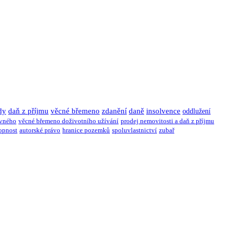
dy
daň z příjmu
věcné břemeno
zdanění
daně
insolvence
oddlužení
ivného
věcné břemeno doživotního užívání
prodej nemovitosti a daň z příjmu
opnost
autorské právo
hranice pozemků
spoluvlastnictví
zubař