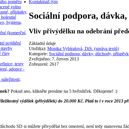
ního poměru
Kontakt
náš tým
acené volno
upné, příplatky,
Sociální podpora, dávka,
 bolestné
vo, hygiena,
Vliv přivýdělku na odebrání pře
tění (komerční,
ní pojištění
Základní údaje
 stavby
Uložil(a):
Monika Vybíralová, DiS. (správa textů)
é činy
Kategorie:
Sociální podpora, dávky, důchody, příspěvk
Zveřejněno: 7. červen 2013
efinice, texty
Zobrazení: 2617
jení, adopce -
 náležitosti,
ánek?
Pokud ano, klikněte prosíme na 5 hvězdiček. Děkujeme! :)
íležitostný výdělek (přívýdělek) do 20.000 Kč. Platí to i v roce 201
 důchodu SD si můžete přivydělat bez omezení, není tedy stanovena žád