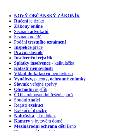
NOVÝ OBČANSKÝ ZÁKONÍK
Ručení
je riziko
Zákony online
Seznam
advokátů
Seznam notářů
Podání
trestního oznámení
Inspekce
práce
Právní slovník
Insolvenční
rejstřík
Splátky insolvence
- kalkulačka
Katastr nemovitostí
Vklad do katastru
nemovitostí
Vynálezy,
patenty
, ochranné známky
Slovník
veřejné správy
Obchodní
rejstřík
ČOI
- mimosoudní řešení sporů
Soudní
znalci
Registr
exekucí
Exekuční
dražby
Nahrávka
jako důkaz
Kamery
v bytovém domě
Mezinárodní ochrana dětí
Brno