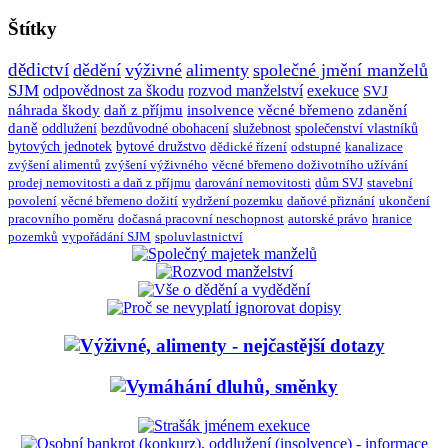
Štítky
dědictví
dědění
výživné
alimenty
společné jmění manželů
SJM
odpovědnost za škodu
rozvod manželství
exekuce
SVJ
náhrada škody
daň z příjmu
insolvence
věcné břemeno
zdanění
daně
oddlužení
bezdůvodné obohacení
služebnost
společenství vlastníků
bytových jednotek
bytové družstvo
dědické řízení
odstupné
kanalizace
zvýšení alimentů
zvýšení výživného
věcné břemeno doživotního užívání
prodej nemovitosti a daň z příjmu
darování nemovitosti
dům SVJ
stavební
povolení
věcné břemeno dožití
vydržení pozemku
daňové přiznání
ukončení
pracovního poměru
dočasná pracovní neschopnost
autorské právo
hranice
pozemků
vypořádání SJM
spoluvlastnictví