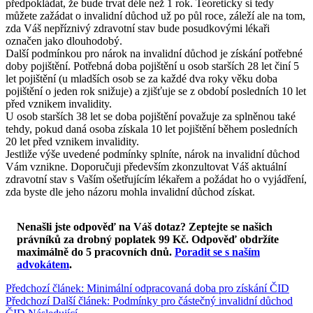
předpokládat, že bude trvat déle než 1 rok. Teoreticky si tedy
můžete zažádat o invalidní důchod už po půl roce, záleží ale na tom,
zda Váš nepříznivý zdravotní stav bude posudkovými lékaři
označen jako dlouhodobý.
Další podmínkou pro nárok na invalidní důchod je získání potřebné
doby pojištění. Potřebná doba pojištění u osob starších 28 let činí 5
let pojištění (u mladších osob se za každé dva roky věku doba
pojištění o jeden rok snižuje) a zjišťuje se z období posledních 10 let
před vznikem invalidity.
U osob starších 38 let se doba pojištění považuje za splněnou také
tehdy, pokud daná osoba získala 10 let pojištění během posledních
20 let před vznikem invalidity.
Jestliže výše uvedené podmínky splníte, nárok na invalidní důchod
Vám vznikne. Doporučuji především zkonzultovat Váš aktuální
zdravotní stav s Vaším ošetřujícím lékařem a požádat ho o vyjádření,
zda byste dle jeho názoru mohla invalidní důchod získat.
Nenašli jste odpověď na Váš dotaz? Zeptejte se našich
právníků za drobný poplatek 99 Kč.
Odpověď obdržíte
maximálně do 5 pracovních dnů
.
Poradit se s naším
advokátem
.
Předchozí článek: Minimální odpracovaná doba pro získání ČID
Předchozí
Další článek: Podmínky pro částečný invalidní důchod