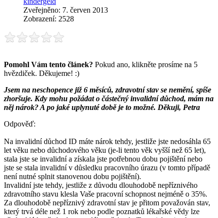
kindergeld
Zveřejněno: 7. červen 2013
Zobrazení: 2528
Pomohl Vám tento článek?
Pokud ano, klikněte prosíme na 5
hvězdiček. Děkujeme! :)
Jsem na neschopence již 6 měsíců, zdravotní stav se nemění, spíše
zhoršuje. Kdy mohu požádat o částečný invalidní důchod, mám na
něj nárok? A po jaké uplynuté době je to možné. Děkuji, Petra
Odpověď:
Na invalidní důchod ID máte nárok tehdy, jestliže jste nedosáhla 65
let věku nebo důchodového věku (je-li tento věk vyšší než 65 let),
stala jste se invalidní a získala jste potřebnou dobu pojištění nebo
jste se stala invalidní v důsledku pracovního úrazu (v tomto případě
není nutné splnit stanovenou dobu pojištění).
Invalidní jste tehdy, jestliže z důvodu dlouhodobě nepříznivého
zdravotního stavu klesla Vaše pracovní schopnost nejméně o 35%.
Za dlouhodobě nepříznivý zdravotní stav je přitom považován stav,
který trvá déle než 1 rok nebo podle poznatků lékařské vědy lze