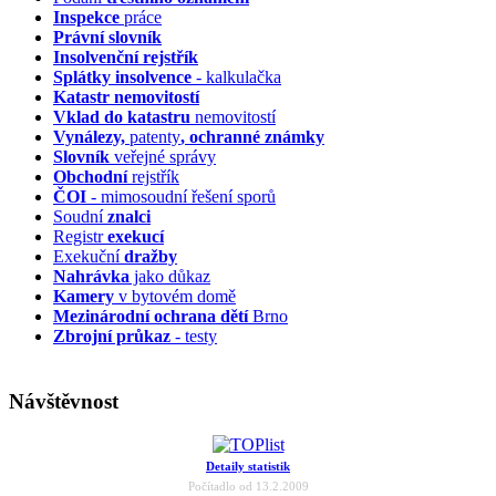
Inspekce
práce
Právní slovník
Insolvenční
rejstřík
Splátky insolvence
- kalkulačka
Katastr nemovitostí
Vklad do katastru
nemovitostí
Vynálezy,
patenty
, ochranné známky
Slovník
veřejné správy
Obchodní
rejstřík
ČOI
- mimosoudní řešení sporů
Soudní
znalci
Registr
exekucí
Exekuční
dražby
Nahrávka
jako důkaz
Kamery
v bytovém domě
Mezinárodní ochrana dětí
Brno
Zbrojní průkaz
- testy
Návštěvnost
Detaily statistik
Počítadlo od 13.2.2009