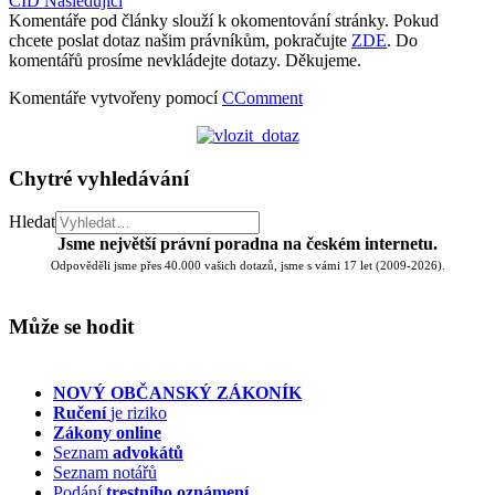
ČID
Následující
Komentáře pod články slouží k okomentování stránky. Pokud
chcete poslat dotaz našim právníkům, pokračujte
ZDE
. Do
komentářů prosíme nevkládejte dotazy. Děkujeme.
Komentáře vytvořeny pomocí
CComment
Chytré vyhledávání
Hledat
Jsme největší právní poradna na českém internetu.
Odpověděli jsme přes 40.000 vašich dotazů, jsme s vámi 17 let (2009-2026).
Může se hodit
NOVÝ OBČANSKÝ ZÁKONÍK
Ručení
je riziko
Zákony online
Seznam
advokátů
Seznam notářů
Podání
trestního oznámení