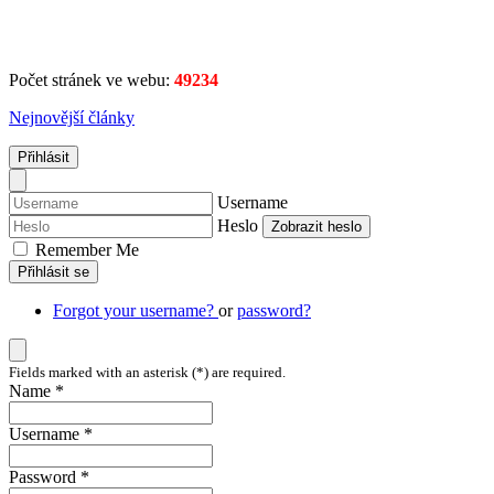
Počet stránek ve webu:
49234
Nejnovější články
Přihlásit
Username
Heslo
Zobrazit heslo
Remember Me
Přihlásit se
Forgot your username?
or
password?
Fields marked with an asterisk (*) are required.
Name *
Username *
Password *