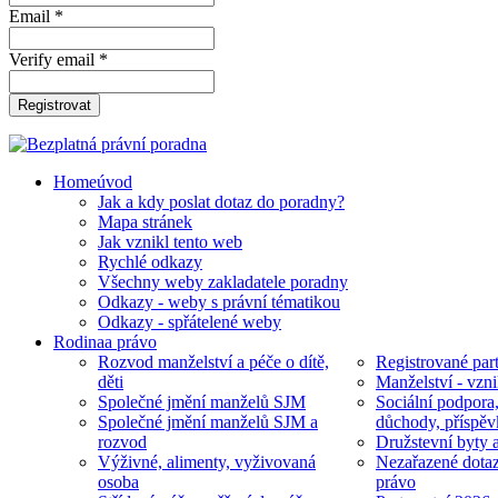
Email *
Verify email *
Registrovat
Home
úvod
Jak a kdy poslat dotaz do poradny?
Mapa stránek
Jak vznikl tento web
Rychlé odkazy
Všechny weby zakladatele poradny
Odkazy - weby s právní tématikou
Odkazy - spřátelené weby
Rodina
a právo
Rozvod manželství a péče o dítě,
Registrované part
děti
Manželství - vzni
Společné jmění manželů SJM
Sociální podpora
Společné jmění manželů SJM a
důchody, příspěv
rozvod
Družstevní byty 
Výživné, alimenty, vyživovaná
Nezařazené dotaz
osoba
právo