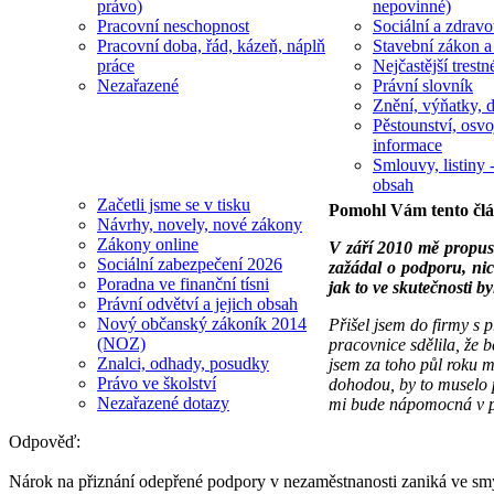
právo)
nepovinné)
Pracovní neschopnost
Sociální a zdravot
Pracovní doba, řád, kázeň, náplň
Stavební zákon a
práce
Nejčastější trestn
Nezařazené
Právní slovník
Znění, výňatky, d
Pěstounství, osvo
informace
Smlouvy, listiny -
obsah
Začetli jsme se v tisku
Pomohl Vám tento čl
Návrhy, novely, nové zákony
Zákony online
V září 2010 mě propust
Sociální zabezpečení 2026
zažádal o podporu, nic
Poradna ve finanční tísni
jak to ve skutečnosti b
Právní odvětví a jejich obsah
Nový občanský zákoník 2014
Přišel jsem do firmy s
(NOZ)
pracovnice sdělila, že
Znalci, odhady, posudky
jsem za toho půl roku 
Právo ve školství
dohodou, by to muselo 
Nezařazené dotazy
mi bude nápomocná v pří
Odpověď:
Nárok na přiznání odepřené podpory v nezaměstnanosti zaniká ve smys