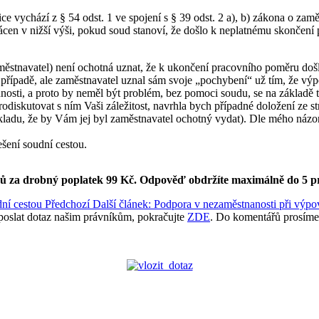
ychází z § 54 odst. 1 ve spojení s § 39 odst. 2 a), b) zákona o zaměs
cen v nižší výši, pokud soud stanoví, že došlo k neplatnému skončen
městnavatel) není ochotná uznat, že k ukončení pracovního poměru do
případě, ale zaměstnavatel uznal sám svoje „pochybení“ už tím, že 
sti, a proto by neměl být problém, bez pomoci soudu, se na základě 
rodiskutovat s ním Vaši záležitost, navrhla bych případné doložení ze
ladu, že by Vám jej byl zaměstnavatel ochotný vydat). Dle mého názo
ešení soudní cestou.
ků za drobný poplatek 99 Kč.
Odpověď obdržíte maximálně do 5 p
dní cestou
Předchozí
Další článek: Podpora v nezaměstnanosti při výpo
poslat dotaz našim právníkům, pokračujte
ZDE
. Do komentářů prosíme