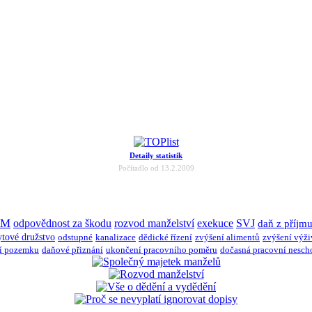
Detaily statistik
Počítadlo od 13.2.2009
JM
odpovědnost za škodu
rozvod manželství
exekuce
SVJ
daň z příjm
ytové družstvo
odstupné
kanalizace
dědické řízení
zvýšení alimentů
zvýšení výž
í pozemku
daňové přiznání
ukončení pracovního poměru
dočasná pracovní nesch