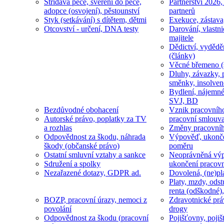
Střídavá péče, svěření do péče,
Partnerství 2026,
adopce (osvojení), pěstounství
partnerů
Styk (setkávání) s dítětem, dětmi
Exekuce, zástava
Otcovství - určení, DNA testy
Darování, vlastni
majitele
Dědictví, vydědě
(články)
Věcné břemeno (
Dluhy, závazky, 
směnky, insolven
Bydlení, nájemné
SVJ, BD
Bezdůvodné obohacení
Vznik pracovníh
Autorské právo, poplatky za TV
pracovní smlouv
a rozhlas
Změny pracovní
Odpovědnost za škodu, náhrada
Výpověď, ukonče
škody (občanské právo)
poměru
Ostatní smluvní vztahy a sankce
Neoprávněná výp
Sdružení a spolky
ukončení pracov
Nezařazené dotazy, GDPR ad.
Dovolená, (ne)pl
Platy, mzdy, odst
renta (odškodné),
BOZP, pracovní úrazy, nemoci z
Zdravotnické prá
povolání
drogy
Odpovědnost za škodu (pracovní
Pojišťovny, pojiš