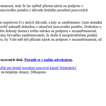
tnanosti, tedy že lze zpětně přiznat nárok na podporu v
í pracovního poměru z důvodu hrubého porušení pracovních
šlo neprávem či z jiných důvodů, a kdy se zaměstnanec často domáhá
výpověď nahradil dohodou o ukončení pracovního poměru. Dohodou o
této dohody domoci svého nároku na podporu v nezaměstnanosti.
 strany bývalého zaměstnavatele, že došlo k neoprávněnému podání
ru, by Vám měl být přiznán nárok na podporu v nezaměstnanosti, už
racovních dnů
.
Poradit se s naším advokátem
.
vědi pro hrubé porušení pracovní kázně
Následující
 nevkládejte dotazy. Děkujeme.