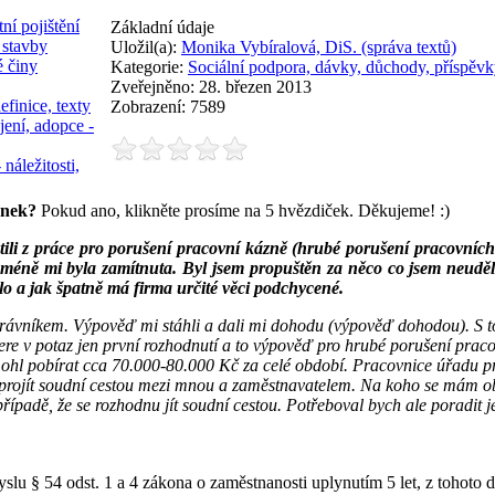
ní pojištění
Základní údaje
 stavby
Uložil(a):
Monika Vybíralová, DiS. (správa textů)
é činy
Kategorie:
Sociální podpora, dávky, důchody, příspěvk
Zveřejněno: 28. březen 2013
efinice, texty
Zobrazení: 7589
jení, adopce -
 náležitosti,
ánek?
Pokud ano, klikněte prosíme na 5 hvězdiček. Děkujeme! :)
ili z práce pro porušení pracovní kázně (hrubé porušení pracovních 
méně mi byla zamítnuta. Byl jsem propuštěn za něco co jsem neuděla
ylo a jak špatně má firma určité věci podchycené.
 právníkem. Výpověď mi stáhli a dali mi dohodu (výpověď dohodou). S 
 bere v potaz jen první rozhodnutí a to výpověď pro hrubé porušení pr
mohl pobírat cca 70.000-80.000 Kč za celé období. Pracovnice úřadu p
projít soudní cestou mezi mnou a zaměstnavatelem. Na koho se mám obrá
padě, že se rozhodnu jít soudní cestou. Potřeboval bych ale poradit j
lu § 54 odst. 1 a 4 zákona o zaměstnanosti uplynutím 5 let, z tohoto