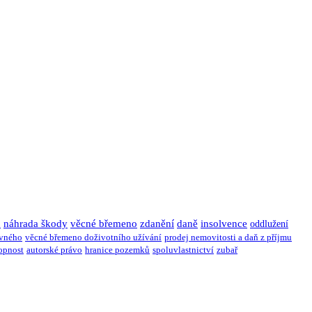
u
náhrada škody
věcné břemeno
zdanění
daně
insolvence
oddlužení
ivného
věcné břemeno doživotního užívání
prodej nemovitosti a daň z příjmu
opnost
autorské právo
hranice pozemků
spoluvlastnictví
zubař