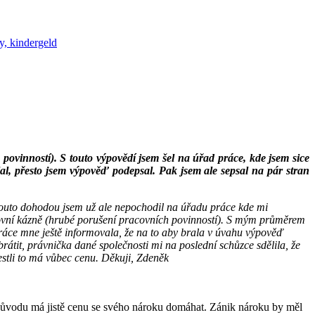
y, kindergeld
povinností). S touto výpovědí jsem šel na úřad práce, kde jsem sice
l, přesto jsem výpověď podepsal. Pak jsem ale sepsal na pár stran
touto dohodou jsem už ale nepochodil na úřadu práce kde mi
acovní kázně (hrubé porušení pracovních povinností). S mým průměrem
ráce mne ještě informovala, že na to aby brala v úvahu výpověď
tit, právnička dané společnosti mi na poslední schůzce sdělila, že
estli to má vůbec cenu. Děkuji, Zdeněk
 důvodu má jistě cenu se svého nároku domáhat. Zánik nároku by měl