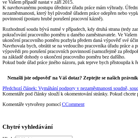
ve Vašem případě nastat v září 2015.
K navrhovanému postupu úřednice úřadu práce mám výhrady. Úřednice v
nezaměstnanosti, který byl původně úřadem práce odepřen nebo vyplá
povinností (postaru hrubé porušení pracovní kázně).
Rozhodnutí soudu bývá nutné v případech, kdy druhá strana (tedy za
pokračování pracovního poměru u daného zaměstnavatele. Ve Vašem 
ukončení pracovního poměru pozbyla předem daná výpověď své účinno
Navrhovala bych, obrátit se na vedoucího pracovníka úřadu práce a p
výpovědi pro porušení pracovních povinností (samozřejmě za předpok
na základě dohody o ukončení pracovního poměru bez dalšího.
Pokud bude úřad práce jiného názoru, pak teprve bych přistoupila k ř
Nenašli jste odpověď na Váš dotaz? Zeptejte se našich právní
Předchozí článek: Vymáhání podpory v nezaměstnanosti soudně, sou
Komentáře pod články slouží k okomentování stránky. Pokud chcete 
Komentáře vytvořeny pomocí
CComment
Chytré vyhledávání