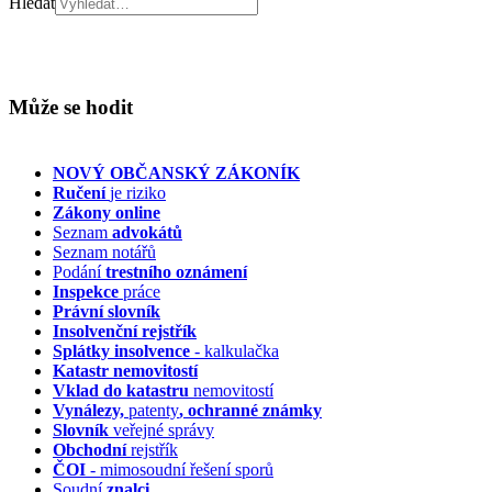
Hledat
Může se hodit
NOVÝ OBČANSKÝ ZÁKONÍK
Ručení
je riziko
Zákony online
Seznam
advokátů
Seznam notářů
Podání
trestního oznámení
Inspekce
práce
Právní slovník
Insolvenční
rejstřík
Splátky insolvence
- kalkulačka
Katastr nemovitostí
Vklad do katastru
nemovitostí
Vynálezy,
patenty
, ochranné známky
Slovník
veřejné správy
Obchodní
rejstřík
ČOI
- mimosoudní řešení sporů
Soudní
znalci