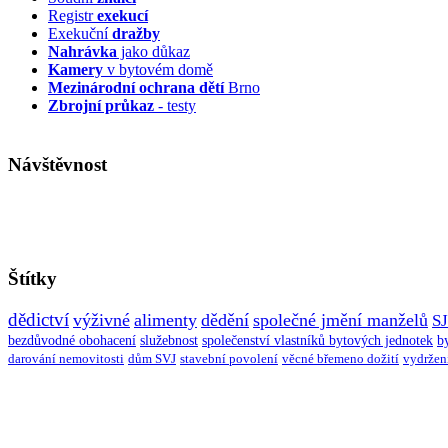
Registr
exekucí
Exekuční
dražby
Nahrávka
jako důkaz
Kamery
v bytovém domě
Mezinárodní ochrana dětí
Brno
Zbrojní průkaz
- testy
Návštěvnost
Štítky
dědictví
výživné
alimenty
dědění
společné jmění manželů
S
bezdůvodné obohacení
služebnost
společenství vlastníků bytových jednotek
b
darování nemovitosti
dům SVJ
stavební povolení
věcné břemeno dožití
vydržen