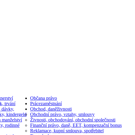
nerství
Občan
a právo
k, trvání
Práce
zaměstnání
, dávky,
Obchod, daně
živnosti
ky, kindergeld
Obchodní právo, vztahy, smlouvy
a manželství
Živnosti, obchodování, obchodní společnosti
y, rodinné
Finanční právo, daně, EET, kompenzační bonus
Reklamace, kupní smlouva, spotřebitel