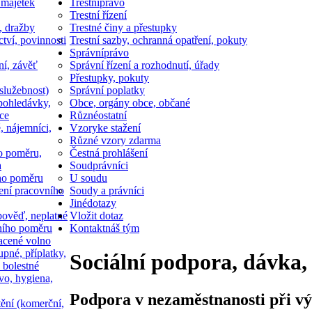
 majetek
Trestní
právo
Trestní řízení
, dražby
Trestné činy a přestupky
ctví, povinnosti
Trestní sazby, ochranná opatření, pokuty
Správní
právo
ní, závěť
Správní řízení a rozhodnutí, úřady
Přestupky, pokuty
služebnost)
Správní poplatky
pohledávky,
Obce, orgány obce, občané
ce
Různé
ostatní
, nájemníci,
Vzory
ke stažení
Různé vzory zdarma
o poměru,
Čestná prohlášení
a
Soud
právníci
ho poměru
U soudu
ní pracovního
Soudy a právníci
Jiné
dotazy
ověď, neplatné
Vložit dotaz
ního poměru
Kontakt
náš tým
acené volno
upné, příplatky,
Sociální podpora, dávka,
 bolestné
vo, hygiena,
Podpora v nezaměstnanosti při vý
tění (komerční,