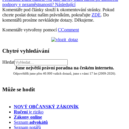
podpory v nezaměstnanosti?
Následující
Komentáře pod články slouží k okomentování stránky. Pokud
chcete poslat dotaz našim právníkům, pokračujte
ZDE
. Do
komentářů prosíme nevkládejte dotazy. Děkujeme.
Komentáře vytvořeny pomocí
CComment
Chytré vyhledávání
Hledat
Jsme největší právní poradna na českém internetu.
Odpověděli jsme přes 40.000 vašich dotazů, jsme s vámi 17 let (2009-2026).
Může se hodit
NOVÝ OBČANSKÝ ZÁKONÍK
Ručení
je riziko
Zákony online
Seznam
advokátů
Seznam notářů