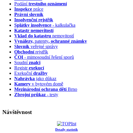
Podání
trestního oznámení
Inspekce
práce
Právní slovník
Insolvenční
rejstřík
Splátky insolvence
- kalkulačka
Katastr nemovitostí
Vklad do katastru
nemovitostí
Vynálezy,
patenty
, ochranné známky
Slovník
veřejné správy
Obchodní
rejstřík
ČOI
- mimosoudní řešení sporů
Soudní
znalci
Registr
exekucí
Exekuční
dražby
Nahrávka
jako důkaz
Kamery
v bytovém domě
Mezinárodní ochrana dětí
Brno
Zbrojní průkaz
- testy
Návštěvnost
Detaily statistik