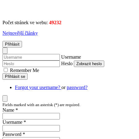
Počet stránek ve webu:
49232
Nejnovější články
Přihlásit
Username
Heslo
Zobrazit heslo
Remember Me
Přihlásit se
Forgot your username?
or
password?
Fields marked with an asterisk (*) are required.
Name *
Username *
Password *