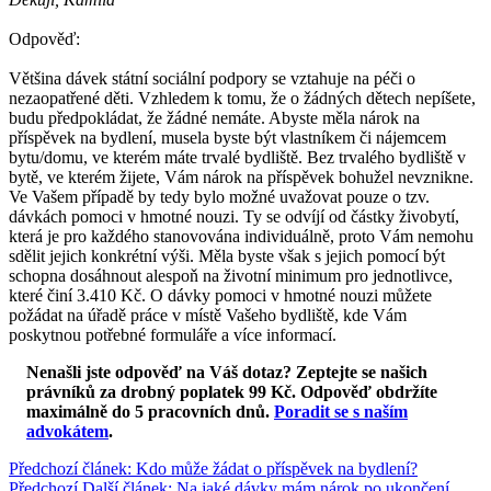
Odpověď:
Většina dávek státní sociální podpory se vztahuje na péči o
nezaopatřené děti. Vzhledem k tomu, že o žádných dětech nepíšete,
budu předpokládat, že žádné nemáte. Abyste měla nárok na
příspěvek na bydlení, musela byste být vlastníkem či nájemcem
bytu/domu, ve kterém máte trvalé bydliště. Bez trvalého bydliště v
bytě, ve kterém žijete, Vám nárok na příspěvek bohužel nevznikne.
Ve Vašem případě by tedy bylo možné uvažovat pouze o tzv.
dávkách pomoci v hmotné nouzi. Ty se odvíjí od částky živobytí,
která je pro každého stanovována individuálně, proto Vám nemohu
sdělit jejich konkrétní výši. Měla byste však s jejich pomocí být
schopna dosáhnout alespoň na životní minimum pro jednotlivce,
které činí 3.410 Kč. O dávky pomoci v hmotné nouzi můžete
požádat na úřadě práce v místě Vašeho bydliště, kde Vám
poskytnou potřebné formuláře a více informací.
Nenašli jste odpověď na Váš dotaz? Zeptejte se našich
právníků za drobný poplatek 99 Kč.
Odpověď obdržíte
maximálně do 5 pracovních dnů
.
Poradit se s naším
advokátem
.
Předchozí článek: Kdo může žádat o příspěvek na bydlení?
Předchozí
Další článek: Na jaké dávky mám nárok po ukončení