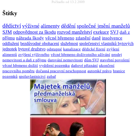
Počítadlo od 13.2.2009
Štítky
dědictví
výživné
alimenty
dědění
společné jmění manželů
SJM
odpovědnost za škodu
rozvod manželství
exekuce
SVJ
daň z
příjmu
náhrada škody
věcné břemeno
zdanění
daně
insolvence
oddlužení
bezdůvodné obohacení
služebnost
společenství vlastníků bytových
jednotek
bytové družstvo
odstupné
kanalizace
dědické řízení
zvýšení
alimentů
zvýšení výživného
věcné břemeno doživotního užívání
prodej
nemovitosti a daň z příjmu
darování nemovitosti
dům SVJ
stavební povolení
věcné břemeno dožití
vydržení pozemku
daňové přiznání
ukončení
pracovního poměru
dočasná pracovní neschopnost
autorské právo
hranice
pozemků
spoluvlastnictví
zubař