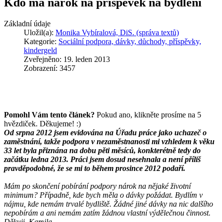
Kdo má nárok na příspěvek na bydlení
Základní údaje
Uložil(a):
Monika Vybíralová, DiS. (správa textů)
Kategorie:
Sociální podpora, dávky, důchody, příspěvky,
kindergeld
Zveřejněno: 19. leden 2013
Zobrazení: 3457
Pomohl Vám tento článek?
Pokud ano, klikněte prosíme na 5
hvězdiček. Děkujeme! :)
Od srpna 2012 jsem evidována na Úřadu práce jako uchazeč o
zaměstnání, takže podpora v nezaměstnanosti mi vzhledem k věku
33 let byla přiznána na dobu pěti měsíců, konkterétně tedy do
začátku ledna 2013. Práci jsem dosud nesehnala a není příliš
pravděpodobné, že se mi to během prosince 2012 podaří.
Mám po skončení pobírání podpory nárok na nějaké životní
minimum? Případně, kde bych měla o dávky požádat. Bydlím v
nájmu, kde nemám trvalé bydliště. Žádné jiné dávky na nic dalšího
nepobírám a ani nemám zatím žádnou vlastní výdělečnou činnost.
Děkuji, Kamila