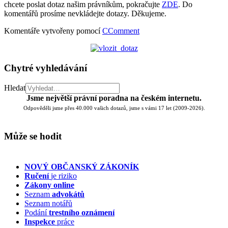
chcete poslat dotaz našim právníkům, pokračujte
ZDE
. Do
komentářů prosíme nevkládejte dotazy. Děkujeme.
Komentáře vytvořeny pomocí
CComment
Chytré vyhledávání
Hledat
Jsme největší právní poradna na českém internetu.
Odpověděli jsme přes 40.000 vašich dotazů, jsme s vámi 17 let (2009-2026).
Může se hodit
NOVÝ OBČANSKÝ ZÁKONÍK
Ručení
je riziko
Zákony online
Seznam
advokátů
Seznam notářů
Podání
trestního oznámení
Inspekce
práce