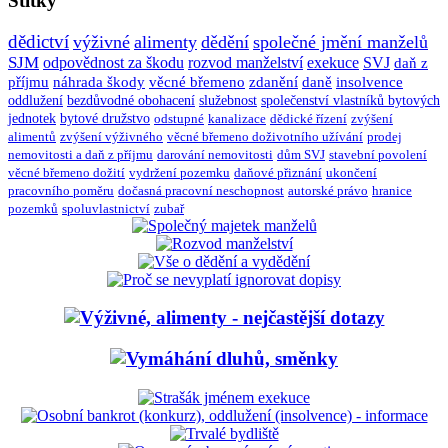
Štítky
dědictví
výživné
alimenty
dědění
společné jmění manželů
SJM
odpovědnost za škodu
rozvod manželství
exekuce
SVJ
daň z
příjmu
náhrada škody
věcné břemeno
zdanění
daně
insolvence
oddlužení
bezdůvodné obohacení
služebnost
společenství vlastníků bytových
jednotek
bytové družstvo
odstupné
kanalizace
dědické řízení
zvýšení
alimentů
zvýšení výživného
věcné břemeno doživotního užívání
prodej
nemovitosti a daň z příjmu
darování nemovitosti
dům SVJ
stavební povolení
věcné břemeno dožití
vydržení pozemku
daňové přiznání
ukončení
pracovního poměru
dočasná pracovní neschopnost
autorské právo
hranice
pozemků
spoluvlastnictví
zubař