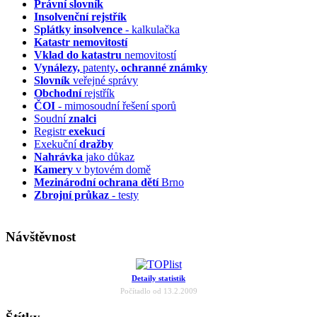
Právní slovník
Insolvenční
rejstřík
Splátky insolvence
- kalkulačka
Katastr nemovitostí
Vklad do katastru
nemovitostí
Vynálezy,
patenty
, ochranné známky
Slovník
veřejné správy
Obchodní
rejstřík
ČOI
- mimosoudní řešení sporů
Soudní
znalci
Registr
exekucí
Exekuční
dražby
Nahrávka
jako důkaz
Kamery
v bytovém domě
Mezinárodní ochrana dětí
Brno
Zbrojní průkaz
- testy
Návštěvnost
Detaily statistik
Počítadlo od 13.2.2009