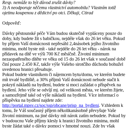
Resp. nemůže to být důvod zrušit dávky?
3) A neodporuje něčemu vlastnictví automobilu? Vlastním totiž
ojetinu koupenou z dědictví po otci. Děkuji, Ctirad
Odpověď:
Dávky pěstounské péče Vám budou skutečně vypláceny pouze do
doby, kdy budete žít s babičkou, nejdéle však do 26 let věku. Pokud
by příjem Vaší domácnosti nepřesáhl 2,4násobek jejího životního
minima, mohl byste mít - také nejdéle do 26 let věku - nárok na
přídavek na dítě ve výši 700 Kč měsíčně. Životní minimum
nezaopatřeného dítěte ve věku od 15 do 26 let však v současné době
činí pouze 2.450 Kč, takže výše Vašeho sirotčího důchodu bohužel
uvedenou hranici přesahuje.
Pokud budete vlastníkem či nájemcem bytu/domu, ve kterém budete
mít trvalé bydliště, a 30% příjmů Vaší domácnosti nebude stačit k
pokrytí nákladů na bydlení, budete si moci zažádat o příspěvek na
bydlení. Jeho výše se odvíjí mj. od velikosti města, ve kterém žijete,
a samozřejmě také od výše nákladů na bydlení. Více informací o
příspěvku na bydlení najdete zde:
http://portal.mpsv.cz/soc/ssp/obcane/prisp_na_bydleni
. Vzhledem k
tomu, že Váš současný příjem několikanásobně převyšuje Vaše
životní minimum, na jiné dávky mít nárok zatím nebudete. Pokud by
v budoucnu Vaše příjmy klesly k hranici životního minima, mohl
byste žádat také o dávky pomoci v hmotné nouzi. Zde by však