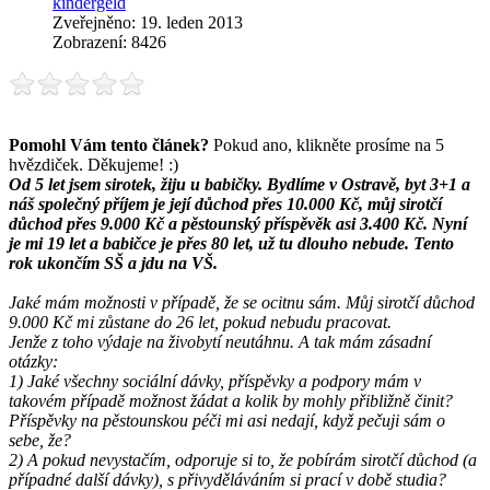
kindergeld
Zveřejněno: 19. leden 2013
Zobrazení: 8426
Pomohl Vám tento článek?
Pokud ano, klikněte prosíme na 5
hvězdiček. Děkujeme! :)
Od 5 let jsem sirotek, žiju u babičky. Bydlíme v Ostravě, byt 3+1 a
náš společný příjem je její důchod přes 10.000 Kč, můj sirotčí
důchod přes 9.000 Kč a pěstounský příspěvěk asi 3.400 Kč. Nyní
je mi 19 let a babičce je přes 80 let, už tu dlouho nebude. Tento
rok ukončím SŠ a jdu na VŠ.
Jaké mám možnosti v případě, že se ocitnu sám. Můj sirotčí důchod
9.000 Kč mi zůstane do 26 let, pokud nebudu pracovat.
Jenže z toho výdaje na živobytí neutáhnu. A tak mám zásadní
otázky:
1) Jaké všechny sociální dávky, příspěvky a podpory mám v
takovém případě možnost žádat a kolik by mohly přibližně činit?
Příspěvky na pěstounskou péči mi asi nedají, když pečuji sám o
sebe, že?
2) A pokud nevystačím, odporuje si to, že pobírám sirotčí důchod (a
případné další dávky), s přivyděláváním si prací v době studia?