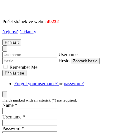
Počet stránek ve webu:
49232
Nejnovější články
Přihlásit
Username
Heslo
Zobrazit heslo
Remember Me
Přihlásit se
Forgot your username?
or
password?
Fields marked with an asterisk (*) are required.
Name *
Username *
Password *