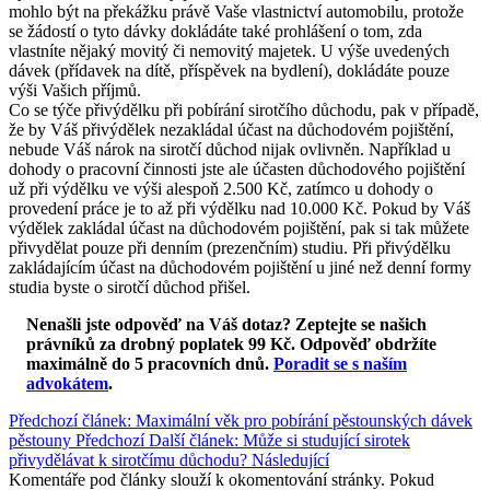
mohlo být na překážku právě Vaše vlastnictví automobilu, protože
se žádostí o tyto dávky dokládáte také prohlášení o tom, zda
vlastníte nějaký movitý či nemovitý majetek. U výše uvedených
dávek (přídavek na dítě, příspěvek na bydlení), dokládáte pouze
výši Vašich příjmů.
Co se týče přivýdělku při pobírání sirotčího důchodu, pak v případě,
že by Váš přivýdělek nezakládal účast na důchodovém pojištění,
nebude Váš nárok na sirotčí důchod nijak ovlivněn. Například u
dohody o pracovní činnosti jste ale účasten důchodového pojištění
už při výdělku ve výši alespoň 2.500 Kč, zatímco u dohody o
provedení práce je to až při výdělku nad 10.000 Kč. Pokud by Váš
výdělek zakládal účast na důchodovém pojištění, pak si tak můžete
přivydělat pouze při denním (prezenčním) studiu. Při přivýdělku
zakládajícím účast na důchodovém pojištění u jiné než denní formy
studia byste o sirotčí důchod přišel.
Nenašli jste odpověď na Váš dotaz? Zeptejte se našich
právníků za drobný poplatek 99 Kč.
Odpověď obdržíte
maximálně do 5 pracovních dnů
.
Poradit se s naším
advokátem
.
Předchozí článek: Maximální věk pro pobírání pěstounských dávek
pěstouny
Předchozí
Další článek: Může si studující sirotek
přivydělávat k sirotčímu důchodu?
Následující
Komentáře pod články slouží k okomentování stránky. Pokud