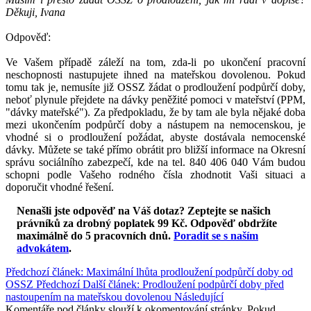
Děkuji, Ivana
Odpověď:
Ve Vašem případě záleží na tom, zda-li po ukončení pracovní
neschopnosti nastupujete ihned na mateřskou dovolenou. Pokud
tomu tak je, nemusíte již OSSZ žádat o prodloužení podpůrčí doby,
neboť plynule přejdete na dávky peněžité pomoci v mateřství (PPM,
"dávky mateřské"). Za předpokladu, že by tam ale byla nějaké doba
mezi ukončením podpůrčí doby a nástupem na nemocenskou, je
vhodné si o prodloužení požádat, abyste dostávala nemocenské
dávky. Můžete se také přímo obrátit pro bližší informace na Okresní
správu sociálního zabezpečí, kde na tel. 840 406 040 Vám budou
schopni podle Vašeho rodného čísla zhodnotit Vaši situaci a
doporučit vhodné řešení.
Nenašli jste odpověď na Váš dotaz? Zeptejte se našich
právníků za drobný poplatek 99 Kč.
Odpověď obdržíte
maximálně do 5 pracovních dnů
.
Poradit se s naším
advokátem
.
Předchozí článek: Maximální lhůta prodloužení podpůrčí doby od
OSSZ
Předchozí
Další článek: Prodloužení podpůrčí doby před
nastoupením na mateřskou dovolenou
Následující
Komentáře pod články slouží k okomentování stránky. Pokud