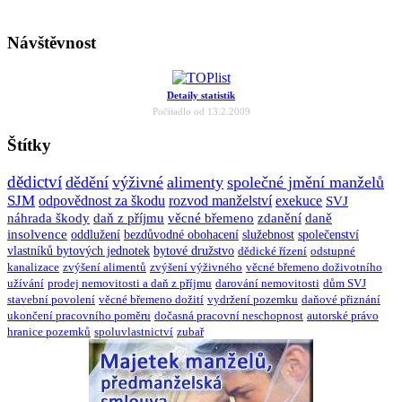
Návštěvnost
Detaily statistik
Počítadlo od 13.2.2009
Štítky
dědictví
dědění
výživné
alimenty
společné jmění manželů
SJM
odpovědnost za škodu
rozvod manželství
exekuce
SVJ
náhrada škody
daň z příjmu
věcné břemeno
zdanění
daně
insolvence
oddlužení
bezdůvodné obohacení
služebnost
společenství
vlastníků bytových jednotek
bytové družstvo
dědické řízení
odstupné
kanalizace
zvýšení alimentů
zvýšení výživného
věcné břemeno doživotního
užívání
prodej nemovitosti a daň z příjmu
darování nemovitosti
dům SVJ
stavební povolení
věcné břemeno dožití
vydržení pozemku
daňové přiznání
ukončení pracovního poměru
dočasná pracovní neschopnost
autorské právo
hranice pozemků
spoluvlastnictví
zubař