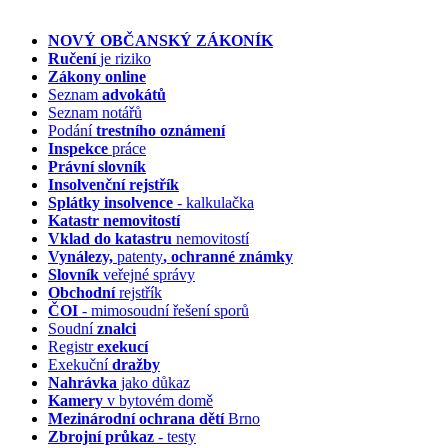
NOVÝ OBČANSKÝ ZÁKONÍK
Ručení
je riziko
Zákony online
Seznam
advokátů
Seznam notářů
Podání
trestního oznámení
Inspekce
práce
Právní slovník
Insolvenční
rejstřík
Splátky insolvence
- kalkulačka
Katastr nemovitostí
Vklad do katastru
nemovitostí
Vynálezy,
patenty
, ochranné známky
Slovník
veřejné správy
Obchodní
rejstřík
ČOI
- mimosoudní řešení sporů
Soudní
znalci
Registr
exekucí
Exekuční
dražby
Nahrávka
jako důkaz
Kamery
v bytovém domě
Mezinárodní ochrana dětí
Brno
Zbrojní průkaz
- testy