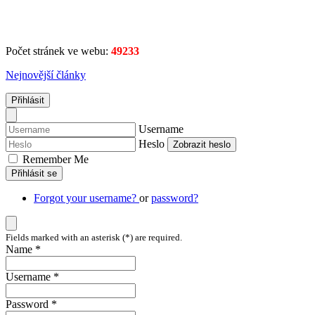
Počet stránek ve webu:
49233
Nejnovější články
Přihlásit
Username
Heslo
Zobrazit heslo
Remember Me
Přihlásit se
Forgot your username?
or
password?
Fields marked with an asterisk (*) are required.
Name *
Username *
Password *