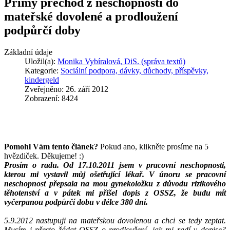
Přímý přechod z neschopnosti do
mateřské dovolené a prodloužení
podpůrčí doby
Základní údaje
Uložil(a):
Monika Vybíralová, DiS. (správa textů)
Kategorie:
Sociální podpora, dávky, důchody, příspěvky,
kindergeld
Zveřejněno: 26. září 2012
Zobrazení: 8424
Pomohl Vám tento článek?
Pokud ano, klikněte prosíme na 5
hvězdiček. Děkujeme! :)
Prosím o radu. Od 17.10.2011 jsem v pracovní neschopnosti,
kterou mi vystavil můj ošetřující lékař. V únoru se pracovní
neschopnost přepsala na mou gynekoložku z důvodu rizikového
těhotenství a v pátek mi přišel dopis z OSSZ, že budu mít
vyčerpanou podpůrčí dobu v délce 380 dní.
5.9.2012 nastupuji na mateřskou dovolenou a chci se tedy zeptat.
Musím i přesto žádat OSSZ o prodloužení, jak mi radí v dopise?