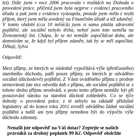
let). Dále jsem v roce 2006 pracovala v realitách na Dohodu o
provedení práce, přičemž jsem byla nejprve v evidenci pracovního
úřadu a pak jsem z evidence vystoupila, protože jsem měla z realit
příjem, který jsem měla uvedený na Finančním úřadě a též zdaněný.
V tomto období (cca 10 měsíců) jsem si sama platila zdravotní
pojištění, ale sociální nebylo třeba, neboť jsem toto neměla na
Živnostenský list. Chápu, že se mi nemůže započítávat doba, ale
domnívám se, že když byl příjem zdaněn, tak by se měl započítat.
Děkuji, Sylva
Odpověď:
Mezi příjmy, ze kterých se následně vypočítává výše (předčasného)
starobního důchodu, patří pouze příjmy, ze kterých je odváděno
sociální (důchodové) pojištění. Z Vámi uváděného příjmu z prodeje
nemovitosti jste sice odvedla daň z příjmu, ale sociální pojištění se z
tohoto druhu příjmu neodvádí, a proto tento příjem nemůže být při
posuzování nároku na starobní důchod zohledněn. Co se týče
dohody o provedení práce, z té nebylo na základě příslušné
legislativy až do konce roku 2011 rovněž odváděno žádné sociální
pojištění a tudíž ani tyto příjmy nemohou být do výpočtu výše
důchodu zahrnuty.
Nenašli jste odpověď na Váš dotaz? Zeptejte se našich
právníků za drobný poplatek 99 Kč.
Odpověď obdržíte