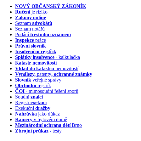
NOVÝ OBČANSKÝ ZÁKONÍK
Ručení
je riziko
Zákony online
Seznam
advokátů
Seznam notářů
Podání
trestního oznámení
Inspekce
práce
Právní slovník
Insolvenční
rejstřík
Splátky insolvence
- kalkulačka
Katastr nemovitostí
Vklad do katastru
nemovitostí
Vynálezy,
patenty
, ochranné známky
Slovník
veřejné správy
Obchodní
rejstřík
ČOI
- mimosoudní řešení sporů
Soudní
znalci
Registr
exekucí
Exekuční
dražby
Nahrávka
jako důkaz
Kamery
v bytovém domě
Mezinárodní ochrana dětí
Brno
Zbrojní průkaz
- testy