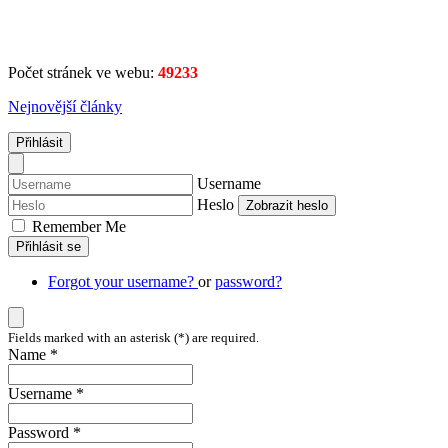
Počet stránek ve webu:
49233
Nejnovější články
Přihlásit
Username
Heslo
Zobrazit heslo
Remember Me
Přihlásit se
Forgot your username?
or
password?
Fields marked with an asterisk (*) are required.
Name *
Username *
Password *