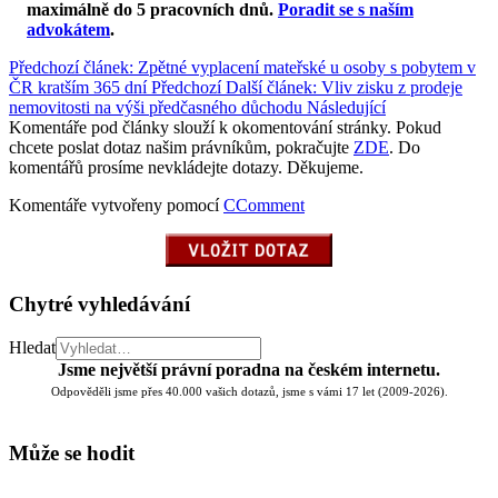
maximálně do 5 pracovních dnů
.
Poradit se s naším
advokátem
.
Předchozí článek: Zpětné vyplacení mateřské u osoby s pobytem v
ČR kratším 365 dní
Předchozí
Další článek: Vliv zisku z prodeje
nemovitosti na výši předčasného důchodu
Následující
Komentáře pod články slouží k okomentování stránky. Pokud
chcete poslat dotaz našim právníkům, pokračujte
ZDE
. Do
komentářů prosíme nevkládejte dotazy. Děkujeme.
Komentáře vytvořeny pomocí
CComment
Chytré vyhledávání
Hledat
Jsme největší právní poradna na českém internetu.
Odpověděli jsme přes 40.000 vašich dotazů, jsme s vámi 17 let (2009-2026).
Může se hodit