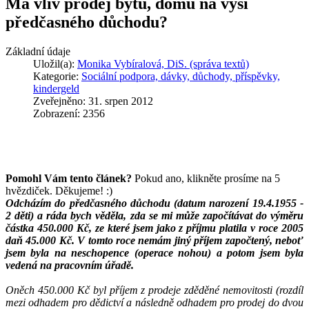
Má vliv prodej bytu, domu na výši
předčasného důchodu?
Základní údaje
Uložil(a):
Monika Vybíralová, DiS. (správa textů)
Kategorie:
Sociální podpora, dávky, důchody, příspěvky,
kindergeld
Zveřejněno: 31. srpen 2012
Zobrazení: 2356
Pomohl Vám tento článek?
Pokud ano, klikněte prosíme na 5
hvězdiček. Děkujeme! :)
Odcházím do předčasného důchodu (datum narození 19.4.1955 -
2 děti) a ráda bych věděla, zda se mi může započítávat do výměru
částka 450.000 Kč, ze které jsem jako z příjmu platila v roce 2005
daň 45.000 Kč. V tomto roce nemám jiný příjem započtený, neboť
jsem byla na neschopence (operace nohou) a potom jsem byla
vedená na pracovním úřadě.
Oněch 450.000 Kč byl příjem z prodeje zděděné nemovitosti (rozdíl
mezi odhadem pro dědictví a následně odhadem pro prodej do dvou