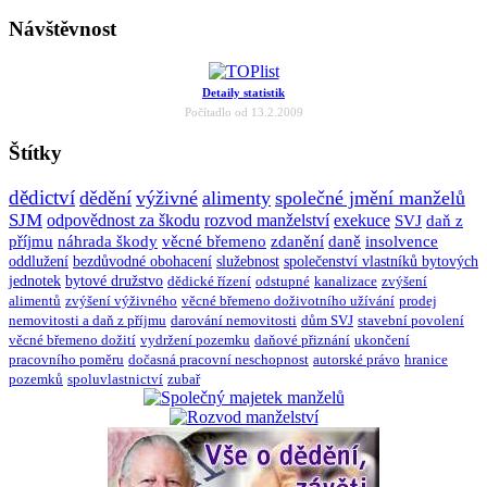
Návštěvnost
Detaily statistik
Počítadlo od 13.2.2009
Štítky
dědictví
dědění
výživné
alimenty
společné jmění manželů
SJM
odpovědnost za škodu
rozvod manželství
exekuce
SVJ
daň z
příjmu
náhrada škody
věcné břemeno
zdanění
daně
insolvence
oddlužení
bezdůvodné obohacení
služebnost
společenství vlastníků bytových
jednotek
bytové družstvo
dědické řízení
odstupné
kanalizace
zvýšení
alimentů
zvýšení výživného
věcné břemeno doživotního užívání
prodej
nemovitosti a daň z příjmu
darování nemovitosti
dům SVJ
stavební povolení
věcné břemeno dožití
vydržení pozemku
daňové přiznání
ukončení
pracovního poměru
dočasná pracovní neschopnost
autorské právo
hranice
pozemků
spoluvlastnictví
zubař