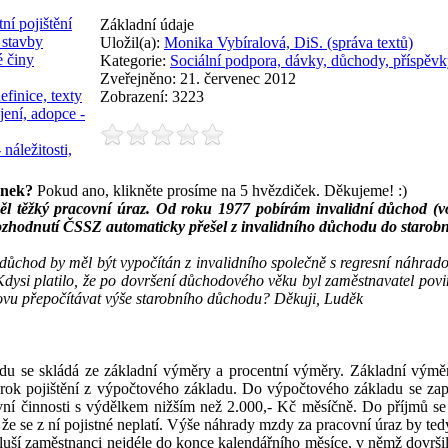
ní pojištění
Základní údaje
 stavby
Uložil(a):
Monika Vybíralová, DiS. (správa textů)
é činy
Kategorie:
Sociální podpora, dávky, důchody, příspěvk
Zveřejněno: 21. červenec 2012
efinice, texty
Zobrazení: 3223
jení, adopce -
 náležitosti,
ánek?
Pokud ano, klikněte prosíme na 5 hvězdiček. Děkujeme! :)
ěl těžký pracovní úraz. Od roku 1977 pobírám invalidní důchod (v
 Rozhodnutí ČSSZ automaticky přešel z invalidního důchodu do starob
 důchod by měl být vypočítán z invalidního společně s regresní náhra
ysi platilo, že po dovršení důchodového věku byl zaměstnavatel povine
ovu přepočítávat výše starobního důchodu? Děkuji, Luděk
du se skládá ze základní výměry a procentní výměry. Základní výmě
rok pojištění z výpočtového základu. Do výpočtového základu se započ
vní činnosti s výdělkem nižším než 2.000,- Kč měsíčně. Do příjmů se
že se z ní pojistné neplatí. Výše náhrady mzdy za pracovní úraz by te
sluší zaměstnanci nejdéle do konce kalendářního měsíce, v němž dovrši