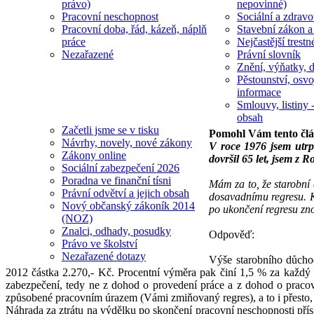
právo)
nepovinné)
Pracovní neschopnost
Sociální a zdravot
Pracovní doba, řád, kázeň, náplň
Stavební zákon a
práce
Nejčastější trestn
Nezařazené
Právní slovník
Znění, výňatky, d
Pěstounství, osvo
informace
Smlouvy, listiny -
obsah
Začetli jsme se v tisku
Pomohl Vám tento čl
Návrhy, novely, nové zákony
V roce 1976 jsem utrp
Zákony online
dovršil 65 let, jsem z
Sociální zabezpečení 2026
Poradna ve finanční tísni
Mám za to, že starobní
Právní odvětví a jejich obsah
dosavadnímu regresu. Kd
Nový občanský zákoník 2014
po ukončení regresu zn
(NOZ)
Znalci, odhady, posudky
Odpověď:
Právo ve školství
Nezařazené dotazy
Výše starobního důcho
2012 částka 2.270,- Kč. Procentní výměra pak činí 1,5 % za každý 
zabezpečení, tedy ne z dohod o provedení práce a z dohod o praco
způsobené pracovním úrazem (Vámi zmiňovaný regres), a to i přesto, 
Náhrada za ztrátu na výdělku po skončení pracovní neschopnosti pří