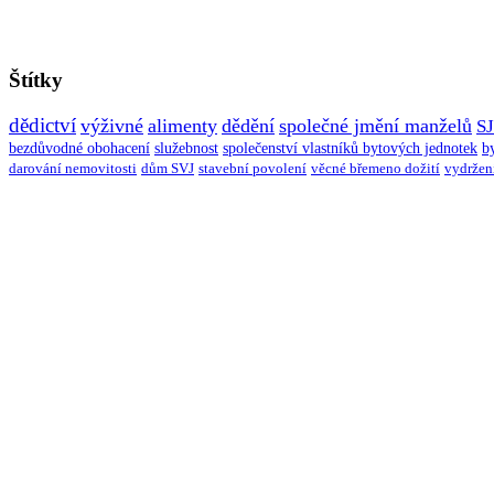
Štítky
dědictví
výživné
alimenty
dědění
společné jmění manželů
S
bezdůvodné obohacení
služebnost
společenství vlastníků bytových jednotek
b
darování nemovitosti
dům SVJ
stavební povolení
věcné břemeno dožití
vydržen