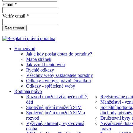
Email *
Verify email *
Registrovat
Home
úvod
Jak a kdy poslat dotaz do poradny?
Mapa stránek
Jak vznikl tento web
Rychlé odkazy
Všechny weby zakladatele poradny
Odkazy - weby s právní tématikou
Odkazy - spřátelené weby
Rodina
a právo
Rozvod manželství a péče o dítě,
Registrované part
děti
Manželství - vzni
Společné jmění manželů SJM
Sociální podpora
Společné jmění manželů SJM a
důchody, příspěv
rozvod
Družstevní byty 
Výživné, alimenty, vyživovaná
Nezařazené dotaz
osoba
právo