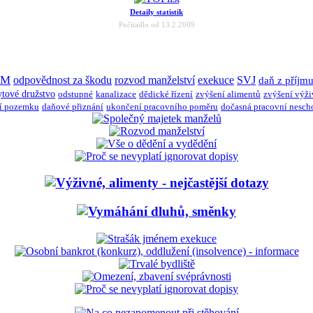
Detaily statistik
Počítadlo od 13.2.2009
JM
odpovědnost za škodu
rozvod manželství
exekuce
SVJ
daň z příjm
ytové družstvo
odstupné
kanalizace
dědické řízení
zvýšení alimentů
zvýšení výž
í pozemku
daňové přiznání
ukončení pracovního poměru
dočasná pracovní nesch