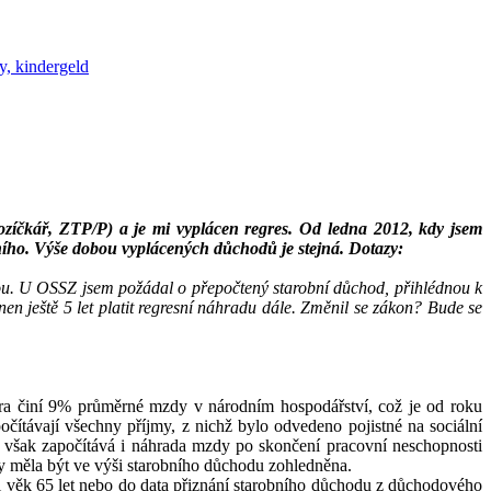
y, kindergeld
ozíčkář, ZTP/P) a je mi vyplácen regres. Od ledna 2012, kdy jsem
ního. Výše dobou vyplácených důchodů je stejná. Dotazy:
dou. U OSSZ jsem požádal o přepočtený starobní důchod, přihlédnou k
n ještě 5 let platit regresní náhradu dále. Změnil se zákon? Bude se
ra činí 9% průměrné mzdy v národním hospodářství, což je od roku
ítávají všechny příjmy, z nichž bylo odvedeno pojistné na sociální
 však započítává i náhrada mzdy po skončení pracovní neschopnosti
dy měla být ve výši starobního důchodu zohledněna.
l věk 65 let nebo do data přiznání starobního důchodu z důchodového