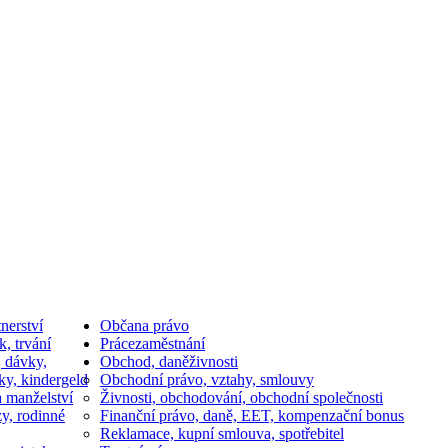
nerství
Občan
a právo
k, trvání
Práce
zaměstnání
, dávky,
Obchod, daně
živnosti
ky, kindergeld
Obchodní právo, vztahy, smlouvy
a manželství
Živnosti, obchodování, obchodní společnosti
y, rodinné
Finanční právo, daně, EET, kompenzační bonus
Reklamace, kupní smlouva, spotřebitel