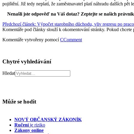
pojištění. Již tedy neplatí, že zaměstnavatel platí náhradu dalších pě
Nenašli jste odpověď na Váš dotaz? Zeptejte se našich právní
Předchozí článek: Výpočet starobního důchodu, vliv regresu po pra
Komentáře pod články slouží k okomentování stránky. Pokud chcete 
Komentáře vytvořeny pomocí
CComment
Chytré vyhledávání
Hledat
Může se hodit
NOVÝ OBČANSKÝ ZÁKONÍK
Ručení
je riziko
Zákony online