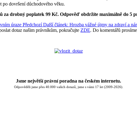
t let po dovršení důchodového věku.
ků za drobný poplatek 99 Kč.
Odpověď obdržíte maximálně do 5 p
covním úraze
Předchozí
Další článek: Hrozba vážné újmy na zdraví a ná
poslat dotaz našim právníkům, pokračujte
ZDE
. Do komentářů prosíme
Jsme největší právní poradna na českém internetu.
Odpověděli jsme přes 40.000 vašich dotazů, jsme s vámi 17 let (2009-2026).