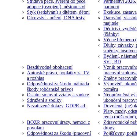
Střídavá péče, svěření do péče,
Partnerství 2026,
adopce (osvojení), pěstounství
partnerů
Styk (setkávání) s dítětem, dětmi
Exekuce, zástava
Otcovství - určení, DNA testy
Darování, vlastni
majitele
Dědictví, vydědě
(články)
Věcné břemeno (
Dluhy, závazky, 
směnky, insolven
Bydlení, nájemné
SVJ, BD
Bezdůvodné obohacení
Vznik pracovníh
Autorské právo, poplatky za TV
pracovní smlouv
a rozhlas
Změny pracovní
Odpovědnost za škodu, náhrada
Výpověď, ukonče
škody (občanské právo)
poměru
Ostatní smluvní vztahy a sankce
Neoprávněná výp
Sdružení a spolky
ukončení pracov
Nezařazené dotazy, GDPR ad.
Dovolená, (ne)pl
Platy, mzdy, odst
renta (odškodné),
BOZP, pracovní úrazy, nemoci z
Zdravotnické prá
povolání
drogy
Odpovědnost za škodu (pracovní
Pojišťovny, pojiš