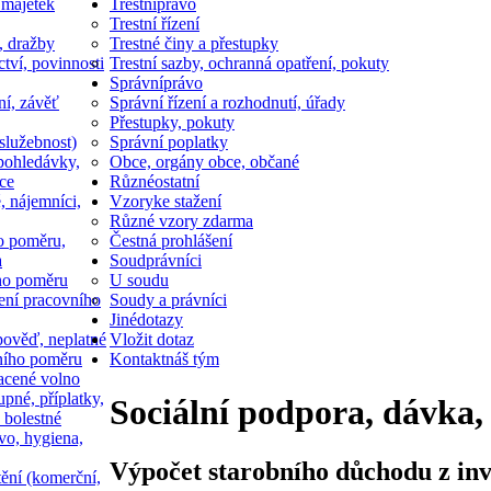
 majetek
Trestní
právo
Trestní řízení
, dražby
Trestné činy a přestupky
ctví, povinnosti
Trestní sazby, ochranná opatření, pokuty
Správní
právo
ní, závěť
Správní řízení a rozhodnutí, úřady
Přestupky, pokuty
služebnost)
Správní poplatky
pohledávky,
Obce, orgány obce, občané
ce
Různé
ostatní
, nájemníci,
Vzory
ke stažení
Různé vzory zdarma
o poměru,
Čestná prohlášení
a
Soud
právníci
ho poměru
U soudu
ní pracovního
Soudy a právníci
Jiné
dotazy
ověď, neplatné
Vložit dotaz
ního poměru
Kontakt
náš tým
acené volno
upné, příplatky,
Sociální podpora, dávka,
 bolestné
vo, hygiena,
Výpočet starobního důchodu z inv
tění (komerční,