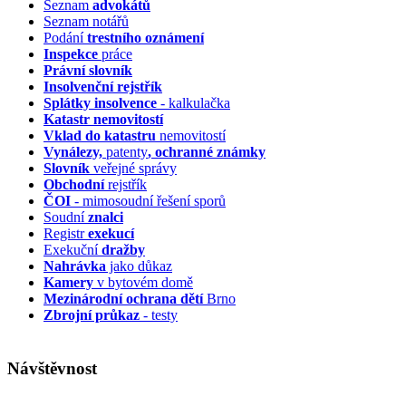
Seznam
advokátů
Seznam notářů
Podání
trestního oznámení
Inspekce
práce
Právní slovník
Insolvenční
rejstřík
Splátky insolvence
- kalkulačka
Katastr nemovitostí
Vklad do katastru
nemovitostí
Vynálezy,
patenty
, ochranné známky
Slovník
veřejné správy
Obchodní
rejstřík
ČOI
- mimosoudní řešení sporů
Soudní
znalci
Registr
exekucí
Exekuční
dražby
Nahrávka
jako důkaz
Kamery
v bytovém domě
Mezinárodní ochrana dětí
Brno
Zbrojní průkaz
- testy
Návštěvnost