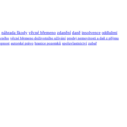
u
náhrada škody
věcné břemeno
zdanění
daně
insolvence
oddlužení
ivného
věcné břemeno doživotního užívání
prodej nemovitosti a daň z příjmu
opnost
autorské právo
hranice pozemků
spoluvlastnictví
zubař