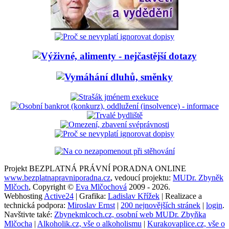
Projekt BEZPLATNÁ PRÁVNÍ PORADNA ONLINE
www.bezplatnapravniporadna.cz
, vedoucí projektu:
MUDr. Zbyněk
Mlčoch
, Copyright ©
Eva Mlčochová
2009 - 2026.
Webhosting
Active24
| Grafika:
Ladislav Křížek
| Realizace a
technická podpora:
Miroslav Ernst
|
200 nejnovějších stránek
|
login
.
Navštivte také:
Zbynekmlcoch.cz, osobní web MUDr. Zbyňka
Mlčocha
|
Alkoholik.cz, vše o alkoholismu
|
Kurakovaplice.cz, vše o