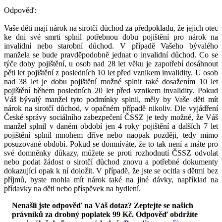
Odpověď:
Vaše děti mají nárok na sirotčí důchod za předpokladu, že jejich otec
ke dni své smrti splnil potřebnou dobu pojištění pro nárok na
invalidní nebo starobní důchod. V případě Vašeho bývalého
manžela se bude pravděpodobně jednat o invalidní důchod. Co se
týče doby pojištění, u osob nad 28 let věku je zapotřebí dosáhnout
pěti let pojištění z posledních 10 let před vznikem invalidity. U osob
nad 38 let je dobu pojištění možné splnit také dosažením 10 let
pojištění během posledních 20 let před vznikem invalidity. Pokud
Váš bývalý manžel tyto podmínky splnil, měly by Vaše děti mít
nárok na sirotčí důchod, v opačném případě nikoliv. Dle vyjádření
České správy sociálního zabezpečení ČSSZ je tedy možné, že Váš
manžel splnil v daném období jen 4 roky pojištění a dalších 7 let
pojištění splnil mnohem dříve nebo naopak později, tedy mimo
posuzované období. Pokud se domníváte, že to tak není a máte pro
své domněnky důkazy, můžete se proti rozhodnutí ČSSZ odvolat
nebo podat žádost o sirotčí důchod znovu a potřebné dokumenty
dokazující opak k ní doložit. V případě, že jste se ocitla s dětmi bez
příjmů, byste mohla mít nárok také na jiné dávky, například na
přídavky na děti nebo příspěvek na bydlení.
Nenašli jste odpověď na Váš dotaz? Zeptejte se našich
právníků za drobný poplatek 99 Kč.
Odpověď obdržíte