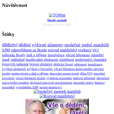
Návštěvnost
Detaily statistik
Počítadlo od 13.2.2009
Štítky
dědictví
dědění
výživné
alimenty
společné jmění manželů
SJM
odpovědnost za škodu
rozvod manželství
exekuce
SVJ
náhrada škody
daň z příjmu
insolvence
věcné břemeno
zdanění
daně
oddlužení
bezdůvodné obohacení
služebnost
společenství vlastníků
bytových jednotek
bytové družstvo
dědické řízení
odstupné
kanalizace
zvýšení alimentů
zvýšení výživného
věcné břemeno doživotního užívání
prodej nemovitosti a daň z příjmu
darování nemovitosti
dům SVJ
stavební
povolení
věcné břemeno dožití
vydržení pozemku
daňové přiznání
ukončení
pracovního poměru
dočasná pracovní neschopnost
autorské právo
hranice
pozemků
vypořádání SJM
spoluvlastnictví