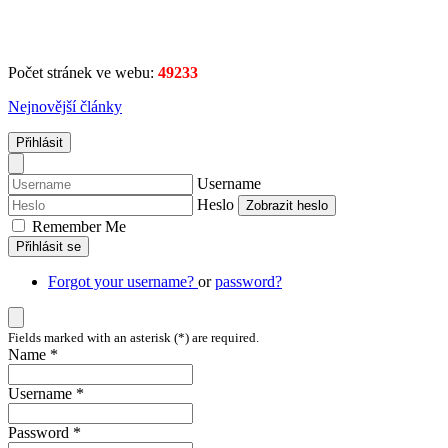
Počet stránek ve webu:
49233
Nejnovější články
Přihlásit
Username
Heslo
Zobrazit heslo
Remember Me
Přihlásit se
Forgot your username?
or
password?
Fields marked with an asterisk (*) are required.
Name *
Username *
Password *