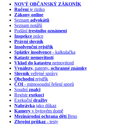
NOVÝ OBČANSKÝ ZÁKONÍK
Ručení
je riziko
Zákony online
Seznam
advokátů
Seznam notářů
Podání
trestního oznámení
Inspekce
práce
Právní slovník
Insolvenční
rejstřík
Splátky insolvence
- kalkulačka
Katastr nemovitostí
Vklad do katastru
nemovitostí
Vynálezy,
patenty
, ochranné známky
Slovník
veřejné správy
Obchodní
rejstřík
ČOI
- mimosoudní řešení sporů
Soudní
znalci
Registr
exekucí
Exekuční
dražby
Nahrávka
jako důkaz
Kamery
v bytovém domě
Mezinárodní ochrana dětí
Brno
Zbrojní průkaz
- testy