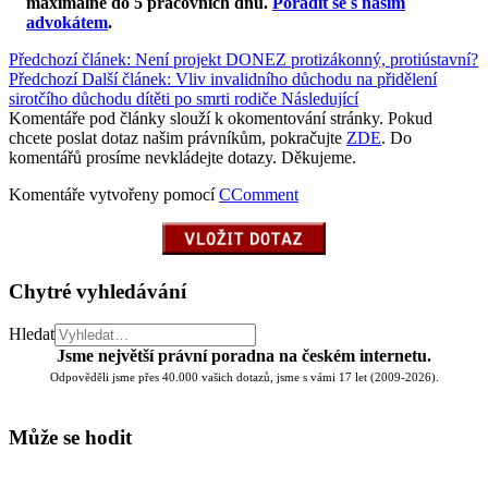
maximálně do 5 pracovních dnů
.
Poradit se s naším
advokátem
.
Předchozí článek: Není projekt DONEZ protizákonný, protiústavní?
Předchozí
Další článek: Vliv invalidního důchodu na přidělení
sirotčího důchodu dítěti po smrti rodiče
Následující
Komentáře pod články slouží k okomentování stránky. Pokud
chcete poslat dotaz našim právníkům, pokračujte
ZDE
. Do
komentářů prosíme nevkládejte dotazy. Děkujeme.
Komentáře vytvořeny pomocí
CComment
Chytré vyhledávání
Hledat
Jsme největší právní poradna na českém internetu.
Odpověděli jsme přes 40.000 vašich dotazů, jsme s vámi 17 let (2009-2026).
Může se hodit