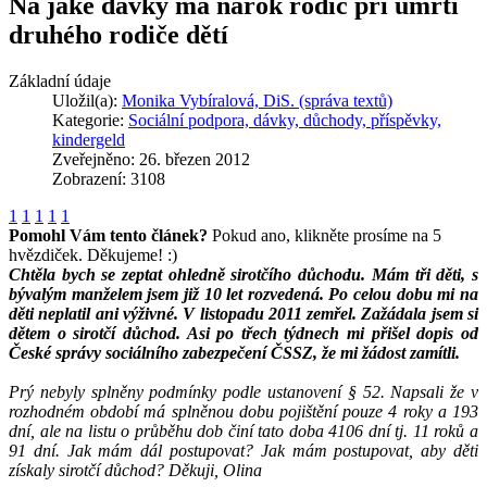
Na jaké dávky má nárok rodič při úmrtí
druhého rodiče dětí
Základní údaje
Uložil(a):
Monika Vybíralová, DiS. (správa textů)
Kategorie:
Sociální podpora, dávky, důchody, příspěvky,
kindergeld
Zveřejněno: 26. březen 2012
Zobrazení: 3108
1
1
1
1
1
Pomohl Vám tento článek?
Pokud ano, klikněte prosíme na 5
hvězdiček. Děkujeme! :)
Chtěla bych se zeptat ohledně sirotčího důchodu. Mám tři děti, s
bývalým manželem jsem již 10 let rozvedená. Po celou dobu mi na
děti neplatil ani výživné. V listopadu 2011 zemřel. Zažádala jsem si
dětem o sirotčí důchod. Asi po třech týdnech mi přišel dopis od
České správy sociálního zabezpečení ČSSZ, že mi žádost zamítli.
Prý nebyly splněny podmínky podle ustanovení § 52. Napsali že v
rozhodném období má splněnou dobu pojištění pouze 4 roky a 193
dní, ale na listu o průběhu dob činí tato doba 4106 dní tj. 11 roků a
91 dní. Jak mám dál postupovat? Jak mám postupovat, aby děti
získaly sirotčí důchod? Děkuji, Olina