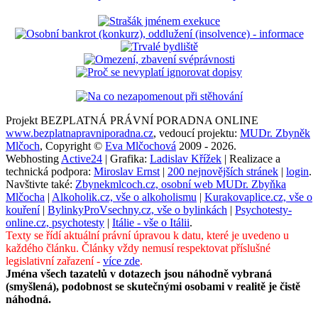
Projekt BEZPLATNÁ PRÁVNÍ PORADNA ONLINE
www.bezplatnapravniporadna.cz
, vedoucí projektu:
MUDr. Zbyněk
Mlčoch
, Copyright ©
Eva Mlčochová
2009 - 2026.
Webhosting
Active24
| Grafika:
Ladislav Křížek
| Realizace a
technická podpora:
Miroslav Ernst
|
200 nejnovějších stránek
|
login
.
Navštivte také:
Zbynekmlcoch.cz, osobní web MUDr. Zbyňka
Mlčocha
|
Alkoholik.cz, vše o alkoholismu
|
Kurakovaplice.cz, vše o
kouření
|
BylinkyProVsechny.cz, vše o bylinkách
|
Psychotesty-
online.cz, psychotesty
|
Itálie - vše o Itálii
.
Texty se řídí aktuální právní úpravou k datu, které je uvedeno u
každého článku. Články vždy nemusí respektovat příslušné
legislativní zařazení -
více zde
.
Jména všech tazatelů v dotazech jsou náhodně vybraná
(smyšlená), podobnost se skutečnými osobami v realitě je čistě
náhodná.