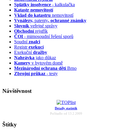
Splátky insolvence
- kalkulačka
Katastr nemovitostí
Vklad do katastru
nemovitostí
Vynálezy,
patenty
, ochranné známky
Slovník
veřejné správy
Obchodní
rejstřík
ČOI
- mimosoudní řešení sporů
Soudní
znalci
Registr
exekucí
Exekuční
dražby
Nahrávka
jako důkaz
Kamery
v bytovém domě
Mezinárodní ochrana dětí
Brno
Zbrojní průkaz
- testy
Návštěvnost
Detaily statistik
Počítadlo od 13.2.2009
Štítky