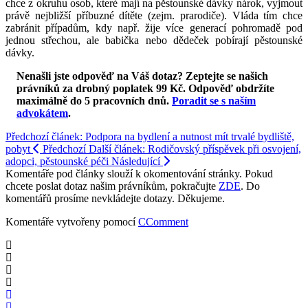
chce z okruhu osob, které mají na pěstounské dávky nárok, vyjmout
právě nejbližší příbuzné dítěte (zejm. prarodiče). Vláda tím chce
zabránit případům, kdy např. žije více generací pohromadě pod
jednou střechou, ale babička nebo dědeček pobírají pěstounské
dávky.
Nenašli jste odpověď na Váš dotaz? Zeptejte se našich
právníků za drobný poplatek 99 Kč.
Odpověď obdržíte
maximálně do 5 pracovních dnů
.
Poradit se s naším
advokátem
.
Předchozí článek: Podpora na bydlení a nutnost mít trvalé bydliště,
pobyt
Předchozí
Další článek: Rodičovský příspěvek při osvojení,
adopci, pěstounské péči
Následující
Komentáře pod články slouží k okomentování stránky. Pokud
chcete poslat dotaz našim právníkům, pokračujte
ZDE
. Do
komentářů prosíme nevkládejte dotazy. Děkujeme.
Komentáře vytvořeny pomocí
CComment