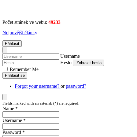
Počet stránek ve webu:
49233
Nejnovější články
Přihlásit
Username
Heslo
Zobrazit heslo
Remember Me
Přihlásit se
Forgot your username?
or
password?
Fields marked with an asterisk (*) are required.
Name *
Username *
Password *