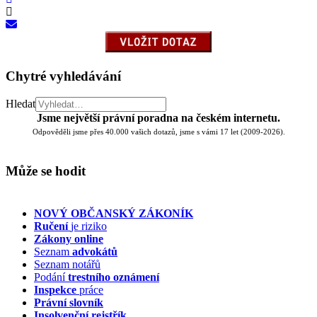
Chytré vyhledávání
Hledat
Jsme největší právní poradna na českém internetu.
Odpověděli jsme přes 40.000 vašich dotazů, jsme s vámi 17 let (2009-2026).
Může se hodit
NOVÝ OBČANSKÝ ZÁKONÍK
Ručení
je riziko
Zákony online
Seznam
advokátů
Seznam notářů
Podání
trestního oznámení
Inspekce
práce
Právní slovník
Insolvenční
rejstřík