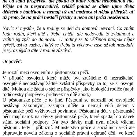
ně od státu příspěvek, ale pokud to bude rodina nedostanou nic.
Přijde mi to nespravedlivé, zvláště pokud se dítěte ujme třeba
dědeček s babičkou a nemají už ani možnost si nějak přilepšit, ať
už proto, že na práci nestačí fyzicky a nebo ani práci neseženou.
Navíc si myslím, že u rodiny se děti do domovů nevrací. Co znám
řadu rodin, kteří dítě i třeba chtěli, ale nedovedli to zvládnout a
vrátili jej zpět do domova. U rodiny se to většinou naopak nějak
vyřeší, asi ta vazba, i když se třeba ta výchova zase až tak nezadaří,
je výraznější a dítě v rodině zůstává.
Odpověď:
Je rozdíl mezi osvojením a pěstounskou péčí.
V případě osvojení, které může být zrušitelné či nezrušitelné,
osvojitelé nedostávají žádné zvlástní příspěvky za to, že si osvojili
dítě. Mohou ale žádat o stejné příspěvky jako biologičtí rodiče (např.
rodičovský příspěvek, přídavek na dítě apod.)
U pěstounské péče je to jiné. Pěstouni se narozdíl od osvojitelů
nestávají zákonnými zástupci dítěte a nemají vůči dětem v
pěstounské péči vyživovací povinnost. Pěstouni a děti v pěstounské
péči mají nárok na dávky pěstounské péče, které spadají do dávek
státní sociální podpory. Na tyto dávky mají nyní nárok všichni
pěstouni, tedy i příbuzní. Ministerstvo práce a sociálních věcí ale
připravuje novelu zákona o sociálně právní ochraně dětí, ve které