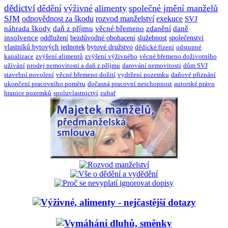
dědictví
dědění
výživné
alimenty
společné jmění manželů
SJM
odpovědnost za škodu
rozvod manželství
exekuce
SVJ
náhrada škody
daň z příjmu
věcné břemeno
zdanění
daně
insolvence
oddlužení
bezdůvodné obohacení
služebnost
společenství
vlastníků bytových jednotek
bytové družstvo
dědické řízení
odstupné
kanalizace
zvýšení alimentů
zvýšení výživného
věcné břemeno doživotního
užívání
prodej nemovitosti a daň z příjmu
darování nemovitosti
dům SVJ
stavební povolení
věcné břemeno dožití
vydržení pozemku
daňové přiznání
ukončení pracovního poměru
dočasná pracovní neschopnost
autorské právo
hranice pozemků
spoluvlastnictví
zubař