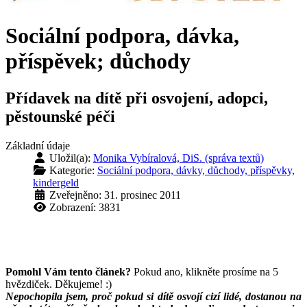
Sociální podpora, dávka,
příspěvek; důchody
Přídavek na dítě při osvojení, adopci,
pěstounské péči
Základní údaje
Uložil(a):
Monika Vybíralová, DiS. (správa textů)
Kategorie:
Sociální podpora, dávky, důchody, příspěvky,
kindergeld
Zveřejněno: 31. prosinec 2011
Zobrazení: 3831
Pomohl Vám tento článek?
Pokud ano, klikněte prosíme na 5
hvězdiček. Děkujeme! :)
Nepochopila jsem, proč pokud si dítě osvojí cizí lidé, dostanou na