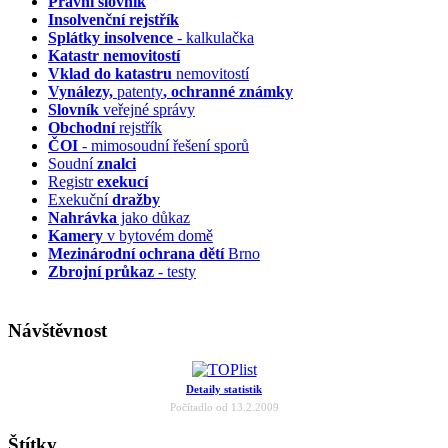
Právní slovník
Insolvenční
rejstřík
Splátky insolvence
- kalkulačka
Katastr nemovitostí
Vklad do katastru
nemovitostí
Vynálezy,
patenty
, ochranné známky
Slovník
veřejné správy
Obchodní
rejstřík
ČOI
- mimosoudní řešení sporů
Soudní
znalci
Registr
exekucí
Exekuční
dražby
Nahrávka
jako důkaz
Kamery
v bytovém domě
Mezinárodní ochrana dětí
Brno
Zbrojní průkaz
- testy
Návštěvnost
Detaily statistik
Počítadlo od 13.2.2009
Štítky