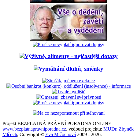
Projekt BEZPLATNÁ PRÁVNÍ PORADNA ONLINE
www.bezplatnapravniporadna.cz
, vedoucí projektu:
MUDr. Zbyněk
Mlčoch
, Copyright ©
Eva Mlčochová
2009 - 2026.