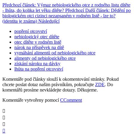
Předchozí článek: Výmaz nebiologického otce z rodného listu dítěte
- lhůta, do kolika let věku dítěte?
Předchozí
Další článek: Dědění po
biologickém otci cizinci nezapsaném v rodném listě - lze to?
(identita je známa)
Následující
popření otcovství
nebiologický otec dítěte
otec dítěte v rodném listě
nárok na příspěvek na dítě
vymáhání alimentů od nebiologického otce
alimenty od nebiologického otce
získání nároku na dávky
lhůta na popření otcovství
Komentáře pod články slouží k okomentování stránky. Pokud
chcete poslat dotaz našim právníkům, pokračujte
ZDE
. Do
komentářů prosíme nevkládejte dotazy. Děkujeme.
Komentáře vytvořeny pomocí
CComment