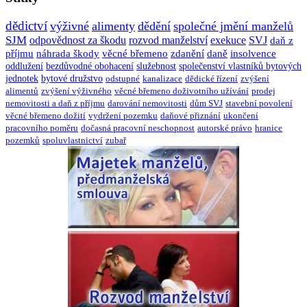
dědictví
výživné
alimenty
dědění
společné jmění manželů
SJM
odpovědnost za škodu
rozvod manželství
exekuce
SVJ
daň z
příjmu
náhrada škody
věcné břemeno
zdanění
daně
insolvence
oddlužení
bezdůvodné obohacení
služebnost
společenství vlastníků bytových
jednotek
bytové družstvo
odstupné
kanalizace
dědické řízení
zvýšení
alimentů
zvýšení výživného
věcné břemeno doživotního užívání
prodej
nemovitosti a daň z příjmu
darování nemovitosti
dům SVJ
stavební povolení
věcné břemeno dožití
vydržení pozemku
daňové přiznání
ukončení
pracovního poměru
dočasná pracovní neschopnost
autorské právo
hranice
pozemků
spoluvlastnictví
zubař