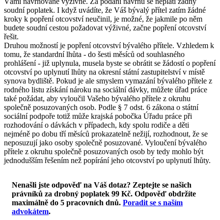
Vámi navrhované výživné. Za podání návrhu se neplatí žádný
soudní poplatek. I když uvádíte, že Váš bývalý přítel zatím žádné
kroky k popření otcovství neučinil, je možné, že jakmile po něm
budete soudní cestou požadovat výživné, začne popření otcovství
řešit.
Druhou možností je popření otcovství bývalého přítele. Vzhledem k
tomu, že standardní lhůta - do šesti měsíců od souhlasného
prohlášení - již uplynula, musela byste se obrátit se žádostí o popření
otcovství po uplynutí lhůty na okresní státní zastupitelství v místě
synova bydliště. Pokud je ale smyslem vymazání bývalého přítele z
rodného listu získání nároku na sociální dávky, můžete úřad práce
také požádat, aby vyloučil Vašeho bývalého přítele z okruhu
společně posuzovaných osob. Podle § 7 odst. 6 zákona o státní
sociální podpoře totiž může krajská pobočka Úřadu práce při
rozhodování o dávkách v případech, kdy spolu rodiče a děti
nejméně po dobu tří měsíců prokazatelně nežijí, rozhodnout, že se
neposuzují jako osoby společně posuzované. Vyloučení bývalého
přítele z okruhu společně posuzovaných osob by tedy mohlo být
jednodušším řešením než popírání jeho otcovství po uplynutí lhůty.
Nenašli jste odpověď na Váš dotaz? Zeptejte se našich
právníků za drobný poplatek 99 Kč.
Odpověď obdržíte
maximálně do 5 pracovních dnů
.
Poradit se s naším
advokátem
.