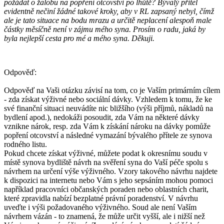
požádat o žalobu na popření otcovství po lhůtě? Bývalý přítel
evidentně nečiní žádné takové kroky, aby v RL zapsaný nebyl, čímž
ale je tato situace na bodu mrazu a určitě neplacení alespoň male
částky měsíčně není v zájmu mého syna. Prosím o radu, jaká by
byla nejlepší cesta pro mé a mého syna. Děkuji.
Odpověď:
Odpověď na Vaši otázku závisí na tom, co je Vaším primárním cílem
- zda získat výživné nebo sociální dávky. Vzhledem k tomu, že ke
své finanční situaci neuvádíte nic bližšího (výši příjmů, nákladů na
bydlení apod.), nedokáži posoudit, zda Vám na některé dávky
vznikne nárok, resp. zda Vám k získání nároku na dávky pomůže
popření otcovství a následné vymazání bývalého přítele ze synova
rodného listu.
Pokud chcete získat výživné, můžete podat k okresnímu soudu v
místě synova bydliště návrh na svěření syna do Vaší péče spolu s
návrhem na určení výše výživného. Vzory takového návrhu najdete
k dispozici na internetu nebo Vám s jeho sepsáním mohou pomoci
například pracovníci občanských poraden nebo oblastních charit,
které zpravidla nabízí bezplatné právní poradenství. V návrhu
uveďte i výši požadovaného výživného. Soud ale není Vaším
návrhem vázán - to znamená, že může určit vyšší, ale i nižší než