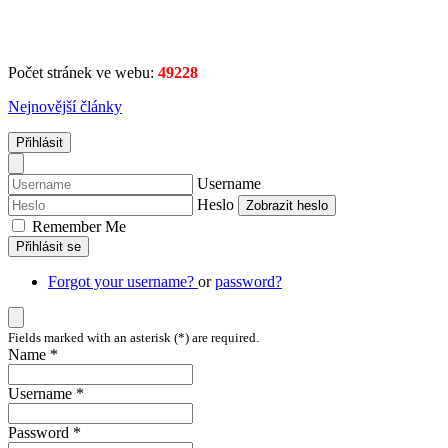
Počet stránek ve webu:
49228
Nejnovější články
Přihlásit
Username
Heslo
Zobrazit heslo
Remember Me
Přihlásit se
Forgot your username?
or
password?
Fields marked with an asterisk (*) are required.
Name *
Username *
Password *