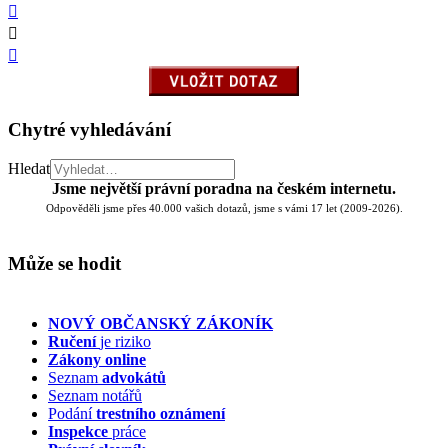
Chytré vyhledávání
Hledat
Jsme největší právní poradna na českém internetu.
Odpověděli jsme přes 40.000 vašich dotazů, jsme s vámi 17 let (2009-2026).
Může se hodit
NOVÝ OBČANSKÝ ZÁKONÍK
Ručení
je riziko
Zákony online
Seznam
advokátů
Seznam notářů
Podání
trestního oznámení
Inspekce
práce