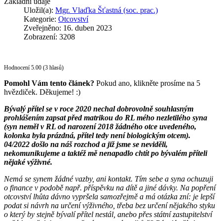
Základní údaje
Uložil(a):
Mgr. Vlaďka Šťastná (soc. prac.)
Kategorie:
Otcovství
Zveřejněno: 16. duben 2023
Zobrazení: 3208
Hodnocení 5.00 (3 hlasů)
Pomohl Vám tento článek?
Pokud ano, klikněte prosíme na 5
hvězdiček. Děkujeme! :)
Bývalý přítel se v roce 2020 nechal dobrovolně souhlasným
prohlášením zapsat před matrikou do RL mého nezletilého syna
(syn neměl v RL od narození 2018 žádného otce uvedeného,
kolonka byla prázdná, přítel tedy není biologickým otcem).
04/2022 došlo na náš rozchod a již jsme se neviděli,
nekomunikujeme a taktéž mě nenapadlo chtít po bývalém příteli
nějaké výživné.
Nemá se synem žádné vazby, ani kontakt. Tím sebe a syna ochuzuji
o finance v podobě např. příspěvku na dítě a jiné dávky. Na popření
otcovství lhůta dávno vypršela samozřejmě a má otázka zní: je lepší
podat si návrh na určení výživného, třeba bez určení nějakého styku
o který by stejně bývalí přítel nestál, anebo přes státní zastupitelství