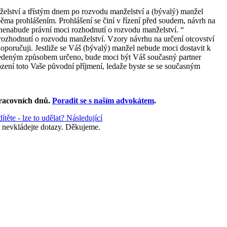
nželství a třístým dnem po rozvodu manželství a (bývalý) manžel
 oběma prohlášením. Prohlášení se činí v řízení před soudem, návrh na
d nenabude právní moci rozhodnutí o rozvodu manželství. “
i rozhodnutí o rozvodu manželství. Vzory návrhu na určení otcovství
oporučuji. Jestliže se Váš (bývalý) manžel nebude moci dostavit k
e uvedeným způsobem určeno, bude moci být Váš současný partner
rození toto Vaše původní příjmení, ledaže byste se se současným
racovních dnů
.
Poradit se s naším advokátem
.
ítěte - lze to udělat?
Následující
 nevkládejte dotazy. Děkujeme.