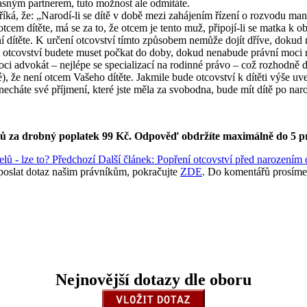
časným partnerem, tuto možnost ale odmítáte.
íká, že: „Narodí-li se dítě v době mezi zahájením řízení o rozvodu ma
 otcem dítěte, má se za to, že otcem je tento muž, připojí-li se matka k
ní dítěte. K určení otcovství tímto způsobem nemůže dojít dříve, doku
rčení otcovství budete muset počkat do doby, dokud nenabude právní moc
i advokát – nejlépe se specializací na rodinné právo – což rozhodně d
né), že není otcem Vašeho dítěte. Jakmile bude otcovství k dítěti výš
necháte své příjmení, které jste měla za svobodna, bude mít dítě po na
ků za drobný poplatek 99 Kč.
Odpověď obdržíte maximálně do 5 p
lů - lze to?
Předchozí
Další článek: Popření otcovství před narozením d
poslat dotaz našim právníkům, pokračujte
ZDE
. Do komentářů prosíme
Nejnovější dotazy dle oboru