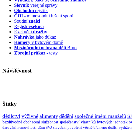
Slovník
veřejné správy
Obchodní
rejstřík
ČOI
- mimosoudní řešení sporů
Soudní
znalci
Registr
exekucí
Exekuční
dražby
Nahrávka
jako důkaz
Kamery
v bytovém domě
Mezinárodní ochrana dětí
Brno
Zbrojní průkaz
- testy
Návštěvnost
Štítky
dědictví
výživné
alimenty
dědění
společné jmění manželů
S
bezdůvodné obohacení
služebnost
společenství vlastníků bytových jednotek
b
darování nemovitosti
dům SVJ
stavební povolení
věcné břemeno dožití
vydržen