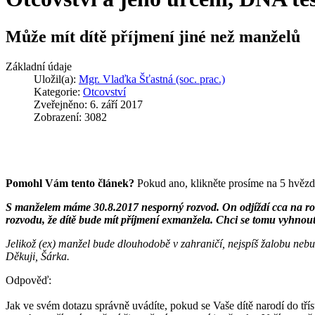
Může mít dítě příjmení jiné než manželů
Základní údaje
Uložil(a):
Mgr. Vlaďka Šťastná (soc. prac.)
Kategorie:
Otcovství
Zveřejněno: 6. září 2017
Zobrazení: 3082
Pomohl Vám tento článek?
Pokud ano, klikněte prosíme na 5 hvězd
S manželem máme 30.8.2017 nesporný rozvod. On odjíždí cca na rok 
rozvodu, že dítě bude mít příjmení exmanžela. Chci se tomu vyhnout
Jelikož (ex) manžel bude dlouhodobě v zahraničí, nejspíš žalobu nebu
Děkuji, Šárka.
Odpověď:
Jak ve svém dotazu správně uvádíte, pokud se Vaše dítě narodí do tří