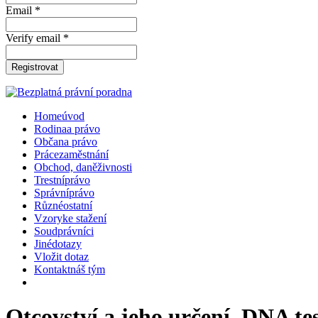
Email *
Verify email *
Registrovat
Home
úvod
Rodina
a právo
Občan
a právo
Práce
zaměstnání
Obchod, daně
živnosti
Trestní
právo
Správní
právo
Různé
ostatní
Vzory
ke stažení
Soud
právníci
Jiné
dotazy
Vložit dotaz
Kontakt
náš tým
Otcovství a jeho určení, DNA te