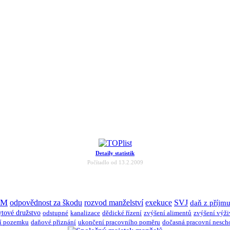
Detaily statistik
Počítadlo od 13.2.2009
JM
odpovědnost za škodu
rozvod manželství
exekuce
SVJ
daň z příjm
ytové družstvo
odstupné
kanalizace
dědické řízení
zvýšení alimentů
zvýšení výž
í pozemku
daňové přiznání
ukončení pracovního poměru
dočasná pracovní nesch