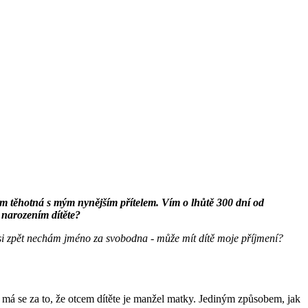
em těhotná s mým nynějším přítelem. Vím o lhůtě 300 dní od
 narozením dítěte?
 si zpět nechám jméno za svobodna - může mít dítě moje příjmení?
, má se za to, že otcem dítěte je manžel matky. Jediným způsobem, jak