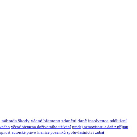
u
náhrada škody
věcné břemeno
zdanění
daně
insolvence
oddlužení
ivného
věcné břemeno doživotního užívání
prodej nemovitosti a daň z příjmu
opnost
autorské právo
hranice pozemků
spoluvlastnictví
zubař