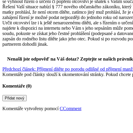
se vyhnout řízení o určení či popření otcovství je sňatek s Vaším sou
Řešení Vaší situace nabízí § 777 nového občanského zákoníku, který ř
matky prohlásí, že není otcem dítěte, zatímco jiný muž prohlásí, že je
zahájení řízení je možné podat nejpozději do jednoho roku od naroze
Určit otcovství lze i k ještě nenarozenému dítěti, ale s řízením o u
najdete k dispozici na internetu nebo Vám s jeho sepsáním může pomoc
soudu, pokuste se získat jeho čestné prohlášení (podepsané a datova
zapsán do rodného listu dítěte jako jeho otec. Pokud si po rozvodu po
partnerem dohodli jinak.
Nenašli jste odpověď na Váš dotaz? Zeptejte se našich právní
Předchozí článek: Příjmení dítěte po porodu odlišné od příjmení manže
Komentáře pod články slouží k okomentování stránky. Pokud chcete 
Komentáře (
0
)
Přidat nový
Komentáře vytvořeny pomocí
CComment