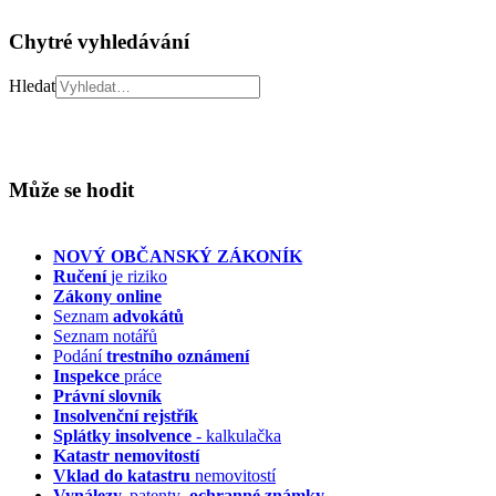
Chytré vyhledávání
Hledat
Může se hodit
NOVÝ OBČANSKÝ ZÁKONÍK
Ručení
je riziko
Zákony online
Seznam
advokátů
Seznam notářů
Podání
trestního oznámení
Inspekce
práce
Právní slovník
Insolvenční
rejstřík
Splátky insolvence
- kalkulačka
Katastr nemovitostí
Vklad do katastru
nemovitostí
Vynálezy,
patenty
, ochranné známky