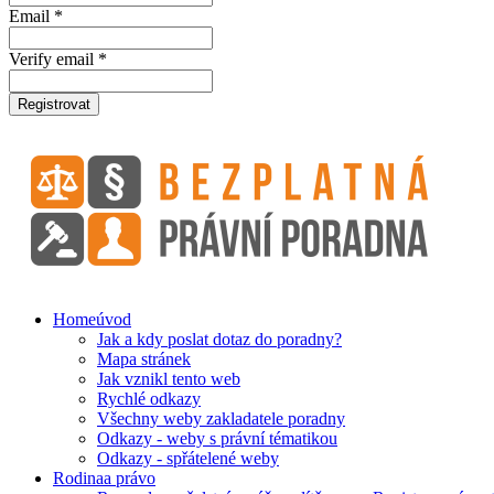
Email *
Verify email *
Registrovat
Home
úvod
Jak a kdy poslat dotaz do poradny?
Mapa stránek
Jak vznikl tento web
Rychlé odkazy
Všechny weby zakladatele poradny
Odkazy - weby s právní tématikou
Odkazy - spřátelené weby
Rodina
a právo