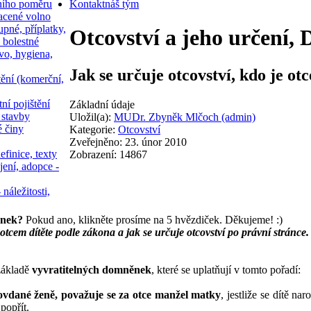
ního poměru
Kontakt
náš tým
acené volno
upné, příplatky,
Otcovství a jeho určení, 
 bolestné
vo, hygiena,
Jak se určuje otcovství, kdo je ot
tění (komerční,
ní pojištění
Základní údaje
 stavby
Uložil(a):
MUDr. Zbyněk Mlčoch (admin)
é činy
Kategorie:
Otcovství
Zveřejněno: 23. únor 2010
efinice, texty
Zobrazení: 14867
jení, adopce -
 náležitosti,
ánek?
Pokud ano, klikněte prosíme na 5 hvězdiček. Děkujeme! :)
otcem dítěte podle zákona a jak se určuje otcovství po právní stránce.
 základě
vyvratitelných domněnek
, které se uplatňují v tomto pořadí:
rovdané ženě, považuje se za otce manžel matky
, jestliže se dítě n
popřít.