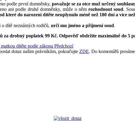
čeno podle první domněnky,
považuje se za otce muž určený souhlas
určeno ani podle druhé domněnky, může o něm
rozhodnout soud
. Sou
od které do narození dítěte neuplynulo méně než 180 dní a více než 
li o dítě neznámých rodičů,
určí mu jméno a příjmení soud
.
ků za drobný poplatek 99 Kč.
Odpověď obdržíte maximálně do 5 p
a matkou dítěte podle zákona
Předchozí
poslat dotaz našim právníkům, pokračujte
ZDE
. Do komentářů prosíme