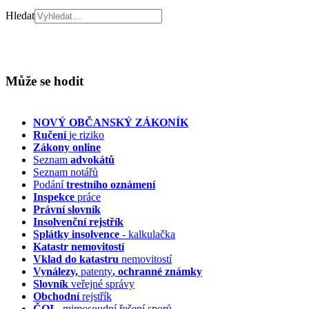
Hledat
Může se hodit
NOVÝ OBČANSKÝ ZÁKONÍK
Ručení
je riziko
Zákony online
Seznam
advokátů
Seznam notářů
Podání
trestního oznámení
Inspekce
práce
Právní slovník
Insolvenční
rejstřík
Splátky insolvence
- kalkulačka
Katastr nemovitostí
Vklad do katastru
nemovitostí
Vynálezy,
patenty
, ochranné známky
Slovník
veřejné správy
Obchodní
rejstřík
ČOI
- mimosoudní řešení sporů