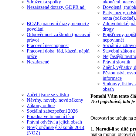
Sdružení a spolky
ukončení pracov
Nezařazené dotazy, GDPR ad.
Dovolená, (ne)pl
Platy, mzdy, odst
renta (odškodné),
BOZP, pracovní úrazy, nemoci z
Zdravotnické prá
povolání
drogy
Odpovědnost za škodu (pracovní
Pojišťovny, pojiš
právo)
nepovinné)
Pracovní neschopnost
Sociální a zdravot
Pracovní doba, řád, kázeň, náplň
Stavební zákon a
práce
Nejčastější trestn
Nezařazené
Právní slovník
Znění, výňatky, d
Pěstounství, osvo
informace
Smlouvy, listiny -
obsah
Začetli jsme se v tisku
Pomohl Vám tento čl
Návrhy, novely, nové zákony
Text pojednává, kdo je 
Zákony online
Sociální zabezpečení 2026
Poradna ve finanční tísni
Otcovství se určuje na
Právní odvětví a jejich obsah
Nový občanský zákoník 2014
1.
Narodí-li se dítě p
(NOZ)
matka mohou otcovství 