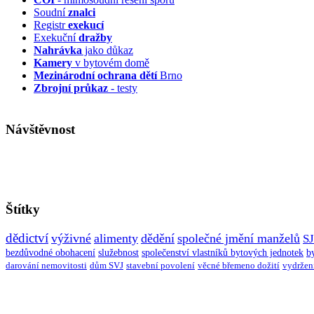
Soudní
znalci
Registr
exekucí
Exekuční
dražby
Nahrávka
jako důkaz
Kamery
v bytovém domě
Mezinárodní ochrana dětí
Brno
Zbrojní průkaz
- testy
Návštěvnost
Štítky
dědictví
výživné
alimenty
dědění
společné jmění manželů
S
bezdůvodné obohacení
služebnost
společenství vlastníků bytových jednotek
b
darování nemovitosti
dům SVJ
stavební povolení
věcné břemeno dožití
vydržen