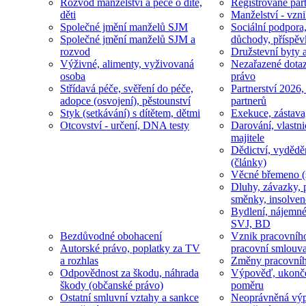
Rozvod manželství a péče o dítě,
Registrované part
děti
Manželství - vzni
Společné jmění manželů SJM
Sociální podpora
Společné jmění manželů SJM a
důchody, příspěv
rozvod
Družstevní byty 
Výživné, alimenty, vyživovaná
Nezařazené dotaz
osoba
právo
Střídavá péče, svěření do péče,
Partnerství 2026,
adopce (osvojení), pěstounství
partnerů
Styk (setkávání) s dítětem, dětmi
Exekuce, zástava
Otcovství - určení, DNA testy
Darování, vlastni
majitele
Dědictví, vydědě
(články)
Věcné břemeno (
Dluhy, závazky, 
směnky, insolven
Bydlení, nájemné
SVJ, BD
Bezdůvodné obohacení
Vznik pracovníh
Autorské právo, poplatky za TV
pracovní smlouv
a rozhlas
Změny pracovní
Odpovědnost za škodu, náhrada
Výpověď, ukonče
škody (občanské právo)
poměru
Ostatní smluvní vztahy a sankce
Neoprávněná výp