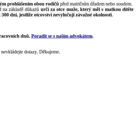
ným prohlášením obou rodičů
před matričním úřadem nebo soudem.
d na základě důkazů
určí za otce muže, který měl s matkou dítěte
300 dní, jestliže otcovství nevylučují závažné okolnosti
.
racovních dnů
.
Poradit se s naším advokátem
.
 nevkládejte dotazy. Děkujeme.