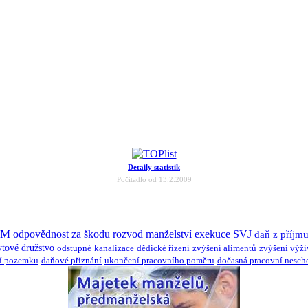
Detaily statistik
Počítadlo od 13.2.2009
JM
odpovědnost za škodu
rozvod manželství
exekuce
SVJ
daň z příjm
ytové družstvo
odstupné
kanalizace
dědické řízení
zvýšení alimentů
zvýšení výž
í pozemku
daňové přiznání
ukončení pracovního poměru
dočasná pracovní nesch