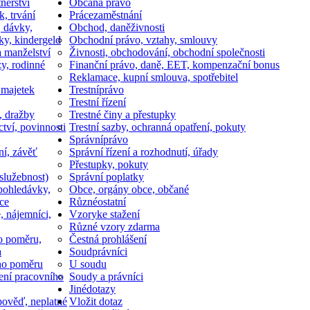
nerství
Občan
a právo
k, trvání
Práce
zaměstnání
, dávky,
Obchod, daně
živnosti
ky, kindergeld
Obchodní právo, vztahy, smlouvy
a manželství
Živnosti, obchodování, obchodní společnosti
y, rodinné
Finanční právo, daně, EET, kompenzační bonus
Reklamace, kupní smlouva, spotřebitel
 majetek
Trestní
právo
Trestní řízení
, dražby
Trestné činy a přestupky
ctví, povinnosti
Trestní sazby, ochranná opatření, pokuty
Správní
právo
ní, závěť
Správní řízení a rozhodnutí, úřady
Přestupky, pokuty
služebnost)
Správní poplatky
pohledávky,
Obce, orgány obce, občané
ce
Různé
ostatní
, nájemníci,
Vzory
ke stažení
Různé vzory zdarma
o poměru,
Čestná prohlášení
a
Soud
právníci
ho poměru
U soudu
ní pracovního
Soudy a právníci
Jiné
dotazy
ověď, neplatné
Vložit dotaz