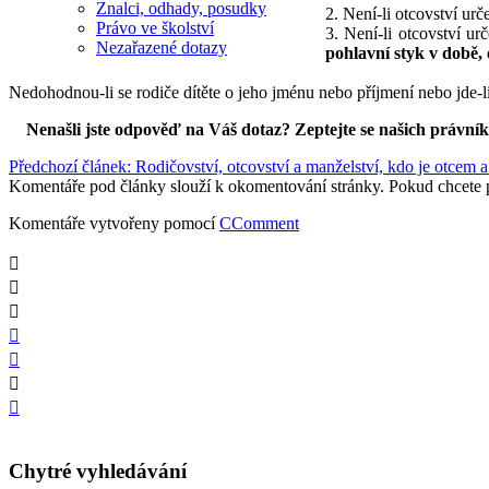
Znalci, odhady, posudky
2. Není-li otcovství ur
Právo ve školství
3. Není-li otcovství 
Nezařazené dotazy
pohlavní styk v době, 
Nedohodnou-li se rodiče dítěte o jeho jménu nebo příjmení nebo jde-
Nenašli jste odpověď na Váš dotaz? Zeptejte se našich právní
Předchozí článek: Rodičovství, otcovství a manželství, kdo je otcem 
Komentáře pod články slouží k okomentování stránky. Pokud chcete 
Komentáře vytvořeny pomocí
CComment
Chytré vyhledávání