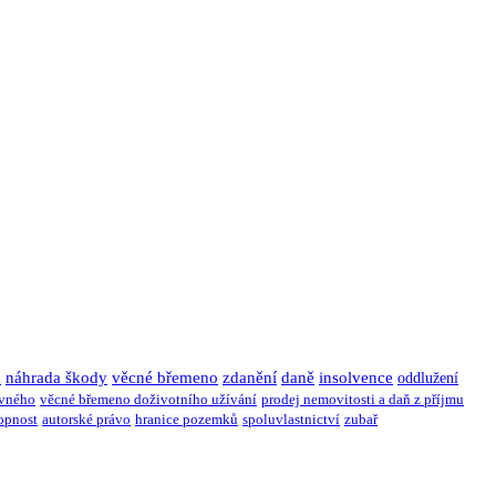
u
náhrada škody
věcné břemeno
zdanění
daně
insolvence
oddlužení
ivného
věcné břemeno doživotního užívání
prodej nemovitosti a daň z příjmu
opnost
autorské právo
hranice pozemků
spoluvlastnictví
zubař