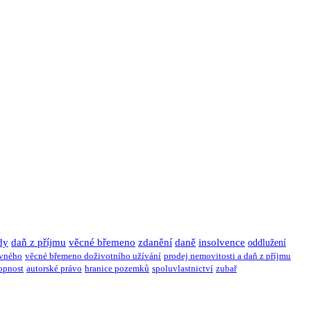
dy
daň z příjmu
věcné břemeno
zdanění
daně
insolvence
oddlužení
ivného
věcné břemeno doživotního užívání
prodej nemovitosti a daň z příjmu
opnost
autorské právo
hranice pozemků
spoluvlastnictví
zubař