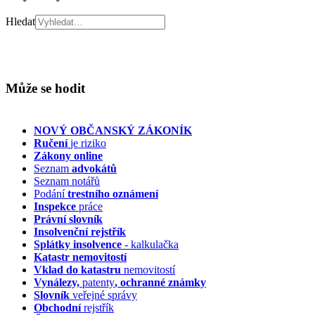
Hledat
Může se hodit
NOVÝ OBČANSKÝ ZÁKONÍK
Ručení
je riziko
Zákony online
Seznam
advokátů
Seznam notářů
Podání
trestního oznámení
Inspekce
práce
Právní slovník
Insolvenční
rejstřík
Splátky insolvence
- kalkulačka
Katastr nemovitostí
Vklad do katastru
nemovitostí
Vynálezy,
patenty
, ochranné známky
Slovník
veřejné správy
Obchodní
rejstřík