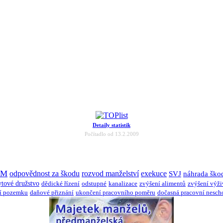
Detaily statistik
Počítadlo od 13.2.2009
JM
odpovědnost za škodu
rozvod manželství
exekuce
SVJ
náhrada ško
ytové družstvo
dědické řízení
odstupné
kanalizace
zvýšení alimentů
zvýšení výž
í pozemku
daňové přiznání
ukončení pracovního poměru
dočasná pracovní nesch