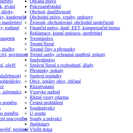
nerství
Občan
a právo
k, trvání
Práce
zaměstnání
, dávky,
Obchod, daně
živnosti
ky, kindergeld
Obchodní právo, vztahy, smlouvy
a manželství
Živnosti, obchodování, obchodní společnosti
y, rodinné
Finanční právo, daně, EET, kompenzační bonus
Reklamace, kupní smlouva, spotřebitel
 majetek
Trestní
právo
Trestní řízení
, dražby
Trestné činy a přestupky
ctví, povinnosti
Trestní sazby, ochranná opatření, pokuty
Správní
právo
ní, závěť
Správní řízení a rozhodnutí, úřady
Přestupky, pokuty
služebnost)
Správní poplatky
pohledávky,
Obce, orgány obce, občané
ce
Různé
ostatní
, nájemníci,
Vzory
ke stažení
Různé vzory zdarma
o poměru,
Čestná prohlášení
a
Soud
právníci
ho poměru
U soudu
ní pracovního
Soudy a právníci
Jiné
dotazy
ověď, neplatné
Vložit dotaz