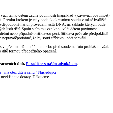
a vůči těmto dětem žádné povinnosti (například vyživovací povinnost),
tví. Prvním krokem je tedy podat k okresnímu soudu v místě bydliště
ravděpodobně nařídí provedení testů DNA, na základě kterých bude
ých listů dětí. Spolu s tím mu vzniknou vůči dětem povinnosti
 dětmi nebo případně o střídavou péči. Střídavá péče ale předpokládá,
je nepravděpodobné, že by soud střídavou péči schválil.
ovství před matričním úřadem nebo před soudem. Toto prohlášení však
 o dítě formou předběžného opatření.
racovních dnů
.
Poradit se s naším advokátem
.
e - má otec dítěte šanci?
Následující
 nevkládejte dotazy. Děkujeme.