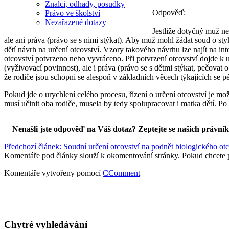
Znalci, odhady, posudky
Odpověď:
Právo ve školství
Nezařazené dotazy
Jestliže dotyčný muž ne
ale ani práva (právo se s nimi stýkat). Aby muž mohl žádat soud o sty
dětí návrh na určení otcovství. Vzory takového návrhu lze najít na 
otcovství potvrzeno nebo vyvráceno. Při potvrzení otcovství dojde k 
(vyživovací povinnost), ale i práva (právo se s dětmi stýkat, pečovat
že rodiče jsou schopni se alespoň v základních věcech týkajících se 
Pokud jde o urychlení celého procesu, řízení o určení otcovství je m
musí učinit oba rodiče, musela by tedy spolupracovat i matka dětí. Po
Nenašli jste odpověď na Váš dotaz? Zeptejte se našich právní
Předchozí článek: Soudní určení otcovství na podnět biologického otc
Komentáře pod články slouží k okomentování stránky. Pokud chcete 
Komentáře vytvořeny pomocí
CComment
Chytré vyhledávání