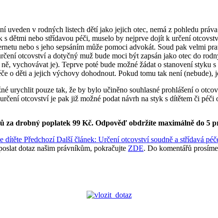
ní uveden v rodných listech dětí jako jejich otec, nemá z pohledu práv
k s dětmi nebo střídavou péči, muselo by nejprve dojít k určení otcovs
internetu nebo s jeho sepsáním může pomoci advokát. Soud pak velmi p
určení otcovství a dotyčný muž bude moci být zapsán jako otec do rodn
 o ně, vychovávat je). Teprve poté bude možné žádat o stanovení styku s
péče o děti a jejich výchovy dohodnout. Pokud tomu tak není (nebude), 
ožné urychlit pouze tak, že by bylo učiněno souhlasné prohlášení o otc
 určení otcovství je pak již možné podat návrh na styk s dítětem či péči
ků za drobný poplatek 99 Kč.
Odpověď obdržíte maximálně do 5 p
e dítěte
Předchozí
Další článek: Určení otcovství soudně a střídavá péč
poslat dotaz našim právníkům, pokračujte
ZDE
. Do komentářů prosíme