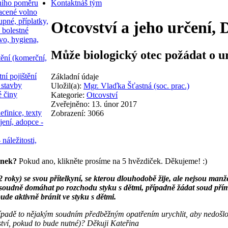
ního poměru
Kontakt
náš tým
acené volno
upné, příplatky,
Otcovství a jeho určení, 
 bolestné
vo, hygiena,
Může biologický otec požádat o ur
tění (komerční,
ní pojištění
Základní údaje
 stavby
Uložil(a):
Mgr. Vlaďka Šťastná (soc. prac.)
é činy
Kategorie:
Otcovství
Zveřejněno: 13. únor 2017
efinice, texty
Zobrazení: 3066
jení, adopce -
 náležitosti,
ánek?
Pokud ano, klikněte prosíme na 5 hvězdiček. Děkujeme! :)
roky) se svou přítelkyní, se kterou dlouhodobě žije, ale nejsou manž
ě soudně domáhat po rozchodu styku s dětmi, případně žádat soud přímo
e aktivně bránit ve styku s dětmi.
ípadě to nějakým soudním předběžným opatřením urychlit, aby nedošlo k
vství, pokud to bude nutné)? Děkuji Kateřina