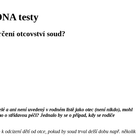
DNA testy
čení otcovství soud?
elé a ani není uvedený v rodném listě jako otec (není nikdo), mohl
 o střídavou péči? Jednalo by se o případ, kdy se rodiče
 odcizení dětí od otce, pokud by soud trval delší dobu např. několik