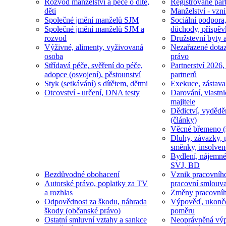
Rozvod manželství a péče o dítě,
Registrované part
děti
Manželství - vzni
Společné jmění manželů SJM
Sociální podpora
Společné jmění manželů SJM a
důchody, příspěv
rozvod
Družstevní byty 
Výživné, alimenty, vyživovaná
Nezařazené dotaz
osoba
právo
Střídavá péče, svěření do péče,
Partnerství 2026,
adopce (osvojení), pěstounství
partnerů
Styk (setkávání) s dítětem, dětmi
Exekuce, zástava
Otcovství - určení, DNA testy
Darování, vlastni
majitele
Dědictví, vydědě
(články)
Věcné břemeno (
Dluhy, závazky, 
směnky, insolven
Bydlení, nájemné
SVJ, BD
Bezdůvodné obohacení
Vznik pracovníh
Autorské právo, poplatky za TV
pracovní smlouv
a rozhlas
Změny pracovní
Odpovědnost za škodu, náhrada
Výpověď, ukonče
škody (občanské právo)
poměru
Ostatní smluvní vztahy a sankce
Neoprávněná výp