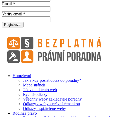
Email *
Verify email *
Registrovat
Home
úvod
Jak a kdy poslat dotaz do poradny?
Mapa stránek
Jak vznikl tento web
Rychlé odkazy
Všechny weby zakladatele poradny
Odkazy - weby s právní tématikou
Odkazy - spřátelené weby
Rodina
a právo