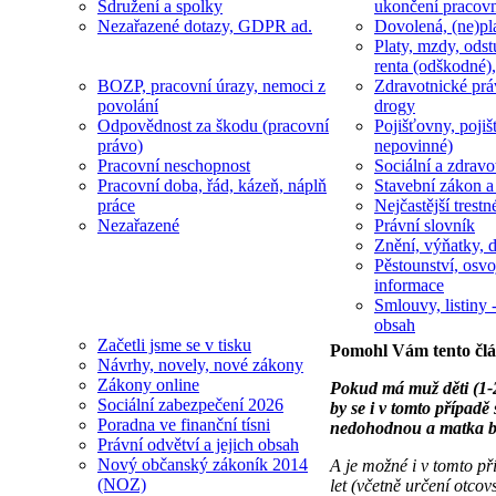
Sdružení a spolky
ukončení pracov
Nezařazené dotazy, GDPR ad.
Dovolená, (ne)pl
Platy, mzdy, odst
renta (odškodné),
BOZP, pracovní úrazy, nemoci z
Zdravotnické prá
povolání
drogy
Odpovědnost za škodu (pracovní
Pojišťovny, pojiš
právo)
nepovinné)
Pracovní neschopnost
Sociální a zdravot
Pracovní doba, řád, kázeň, náplň
Stavební zákon a
práce
Nejčastější trestn
Nezařazené
Právní slovník
Znění, výňatky, d
Pěstounství, osvo
informace
Smlouvy, listiny -
obsah
Začetli jsme se v tisku
Pomohl Vám tento čl
Návrhy, novely, nové zákony
Zákony online
Pokud má muž děti (1-2 
Sociální zabezpečení 2026
by se i v tomto případ
Poradna ve finanční tísni
nedohodnou a matka bud
Právní odvětví a jejich obsah
Nový občanský zákoník 2014
A je možné i v tomto př
(NOZ)
let (včetně určení otco