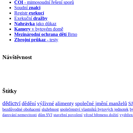
ČOI
- mimosoudní řešení sporů
Soudní
znalci
Registr
exekucí
Exekuční
dražby
Nahrávka
jako důkaz
Kamery
v bytovém domě
Mezinárodní ochrana dětí
Brno
Zbrojní průkaz
- testy
Návštěvnost
Štítky
dědictví
dědění
výživné
alimenty
společné jmění manželů
S
bezdůvodné obohacení
služebnost
společenství vlastníků bytových jednotek
b
darování nemovitosti
dům SVJ
stavební povolení
věcné břemeno dožití
vydržen