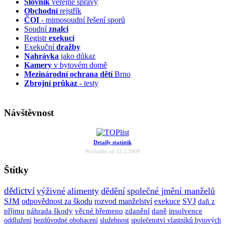
Slovník
veřejné správy
Obchodní
rejstřík
ČOI
- mimosoudní řešení sporů
Soudní
znalci
Registr
exekucí
Exekuční
dražby
Nahrávka
jako důkaz
Kamery
v bytovém domě
Mezinárodní ochrana dětí
Brno
Zbrojní průkaz
- testy
Návštěvnost
Detaily statistik
Počítadlo od 13.2.2009
Štítky
dědictví
výživné
alimenty
dědění
společné jmění manželů
SJM
odpovědnost za škodu
rozvod manželství
exekuce
SVJ
daň z
příjmu
náhrada škody
věcné břemeno
zdanění
daně
insolvence
oddlužení
bezdůvodné obohacení
služebnost
společenství vlastníků bytových