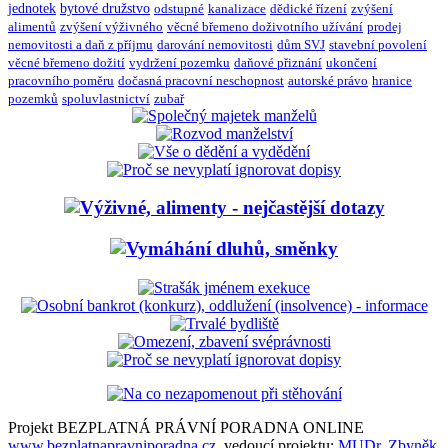
jednotek
bytové družstvo
odstupné
kanalizace
dědické řízení
zvýšení
alimentů
zvýšení výživného
věcné břemeno doživotního užívání
prodej
nemovitosti a daň z příjmu
darování nemovitosti
dům SVJ
stavební povolení
věcné břemeno dožití
vydržení pozemku
daňové přiznání
ukončení
pracovního poměru
dočasná pracovní neschopnost
autorské právo
hranice
pozemků
spoluvlastnictví
zubař
Projekt BEZPLATNÁ PRÁVNÍ PORADNA ONLINE
www.bezplatnapravniporadna.cz
, vedoucí projektu:
MUDr. Zbyněk