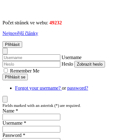
Počet stránek ve webu:
49232
Nejnovější články
Přihlásit
Username
Heslo
Zobrazit heslo
Remember Me
Přihlásit se
Forgot your username?
or
password?
Fields marked with an asterisk (*) are required.
Name *
Username *
Password *