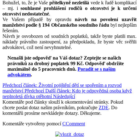
Bohužel, to, že je Vaše
přítelkyně nezletilá
vede k řadě komplikací
– mj. i
souhlasné prohlášení rodičů o otcovství je k určení
otcovství nedostatečné
.
Ve Vašem případě by opravdu
návrh na povolení uzavřít
manželství podle § 194 Občanského soudního řádu
byl nejlepším
řešením.
Návrh je osvobozen od soudních poplatků, takže byste platili max.
náklady právního zastoupení, za předpokladu, že byste věc svěřili
advokátovi, což není nevyhnutelné.
Nenašli jste odpověď na Váš dotaz? Zeptejte se našich
právníků za drobný poplatek 99 Kč.
Odpověď obdržíte
maximálně do 5 pracovních dnů
.
Poradit se s naším
advokátem
.
Předchozí článek: Životní pojištění dětí se spořením a rozvod
manželství
Předchozí
Další článek: Kdo je odpovědná osoba když
neplnoletá dívka otěhotní
Následující
Komentáře pod články slouží k okomentování stránky. Pokud
chcete poslat dotaz našim právníkům, pokračujte
ZDE
. Do
komentářů prosíme nevkládejte dotazy. Děkujeme.
Komentáře vytvořeny pomocí
CComment