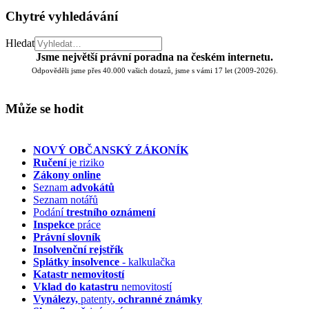
Chytré vyhledávání
Hledat
Jsme největší právní poradna na českém internetu.
Odpověděli jsme přes 40.000 vašich dotazů, jsme s vámi 17 let (2009-2026).
Může se hodit
NOVÝ OBČANSKÝ ZÁKONÍK
Ručení
je riziko
Zákony online
Seznam
advokátů
Seznam notářů
Podání
trestního oznámení
Inspekce
práce
Právní slovník
Insolvenční
rejstřík
Splátky insolvence
- kalkulačka
Katastr nemovitostí
Vklad do katastru
nemovitostí
Vynálezy,
patenty
, ochranné známky