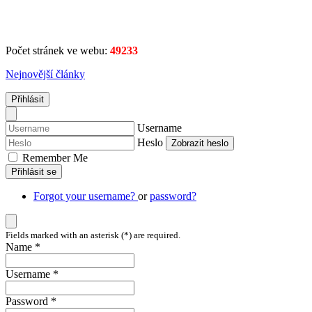
Počet stránek ve webu:
49233
Nejnovější články
Přihlásit
Username
Heslo
Zobrazit heslo
Remember Me
Přihlásit se
Forgot your username?
or
password?
Fields marked with an asterisk (*) are required.
Name *
Username *
Password *