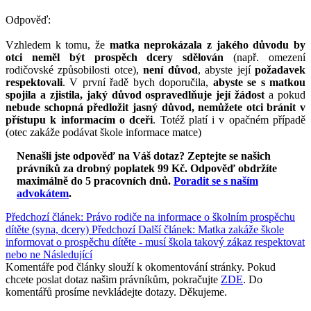
Odpověď:
Vzhledem k tomu, že
matka neprokázala z jakého důvodu by
otci neměl být prospěch dcery sdělován
(např. omezení
rodičovské způsobilosti otce),
není důvod
, abyste její
požadavek
respektovali
. V první řadě bych doporučila,
abyste se s matkou
spojila a zjistila, jaký důvod ospravedlňuje její žádost
a pokud
nebude schopná předložit jasný důvod, nemůžete otci bránit v
přístupu k informacím o dceři
. Totéž platí i v opačném případě
(otec zakáže podávat škole informace matce)
Nenašli jste odpověď na Váš dotaz? Zeptejte se našich
právníků za drobný poplatek 99 Kč.
Odpověď obdržíte
maximálně do 5 pracovních dnů
.
Poradit se s naším
advokátem
.
Předchozí článek: Právo rodiče na informace o školním prospěchu
dítěte (syna, dcery)
Předchozí
Další článek: Matka zakáže škole
informovat o prospěchu dítěte - musí škola takový zákaz respektovat
nebo ne
Následující
Komentáře pod články slouží k okomentování stránky. Pokud
chcete poslat dotaz našim právníkům, pokračujte
ZDE
. Do
komentářů prosíme nevkládejte dotazy. Děkujeme.