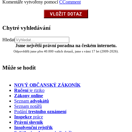
Komentáře vytvořeny pomocí
CComment
Chytré vyhledávání
Hledat
Jsme největší právní poradna na českém internetu.
Odpověděli jsme přes 40.000 vašich dotazů, jsme s vámi 17 let (2009-2026).
Může se hodit
NOVÝ OBČANSKÝ ZÁKONÍK
Ručení
je riziko
Zákony online
Seznam
advokátů
Seznam notářů
Podání
trestního oznámení
Inspekce
práce
Právní slovník
Insolvenční
rejstřík