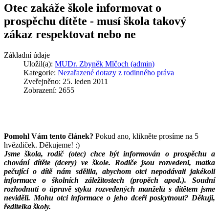
Otec zakáže škole informovat o
prospěchu dítěte - musí škola takový
zákaz respektovat nebo ne
Základní údaje
Uložil(a):
MUDr. Zbyněk Mlčoch (admin)
Kategorie:
Nezařazené dotazy z rodinného práva
Zveřejněno: 25. leden 2011
Zobrazení: 2655
Pomohl Vám tento článek?
Pokud ano, klikněte prosíme na 5
hvězdiček. Děkujeme! :)
Jsme škola, rodič (otec) chce být informován o prospěchu a
chování dítěte (dcery) ve škole. Rodiče jsou rozvedeni, matka
pečující o dítě nám sdělila, abychom otci nepodávali jakékoli
informace o školních záležitostech (propěch apod.). Soudní
rozhodnutí o úpravě styku rozvedených manželů s dítětem jsme
neviděli. Mohu otci informace o jeho dceři poskytnout? Děkuji,
ředitelka školy.