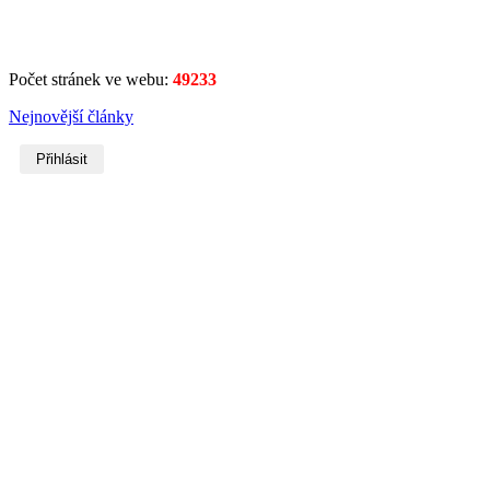
Počet stránek ve webu:
49233
Nejnovější články
Přihlásit
Username
Heslo
Zobrazit heslo
Remember Me
Přihlásit se
Forgot your username?
or
password?