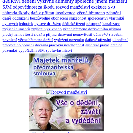
dědictví
dědění
výživné
alimenty
společné jmění manželů
SJM
odpovědnost za škodu
rozvod manželství
exekuce
SVJ
náhrada škody
daň z příjmu
insolvence
věcné břemeno
zdanění
daně
oddlužení
bezdůvodné obohacení
služebnost
společenství vlastníků
bytových jednotek
bytové družstvo
dědické řízení
odstupné
kanalizace
zvýšení alimentů
zvýšení výživného
věcné břemeno doživotního užívání
prodej nemovitosti a daň z příjmu
darování nemovitosti
dům SVJ
stavební
povolení
věcné břemeno dožití
vydržení pozemku
daňové přiznání
ukončení
pracovního poměru
dočasná pracovní neschopnost
autorské právo
hranice
pozemků
vypořádání SJM
spoluvlastnictví