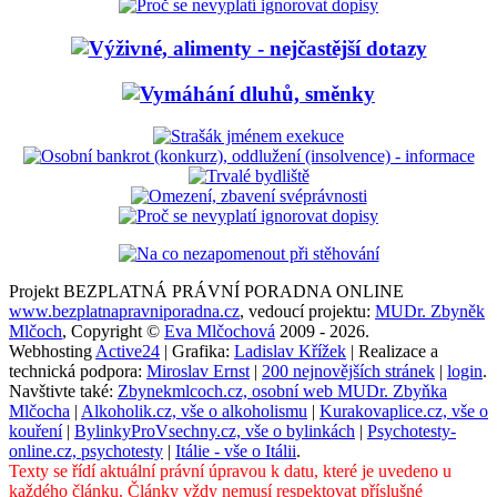
Projekt BEZPLATNÁ PRÁVNÍ PORADNA ONLINE
www.bezplatnapravniporadna.cz
, vedoucí projektu:
MUDr. Zbyněk
Mlčoch
, Copyright ©
Eva Mlčochová
2009 - 2026.
Webhosting
Active24
| Grafika:
Ladislav Křížek
| Realizace a
technická podpora:
Miroslav Ernst
|
200 nejnovějších stránek
|
login
.
Navštivte také:
Zbynekmlcoch.cz, osobní web MUDr. Zbyňka
Mlčocha
|
Alkoholik.cz, vše o alkoholismu
|
Kurakovaplice.cz, vše o
kouření
|
BylinkyProVsechny.cz, vše o bylinkách
|
Psychotesty-
online.cz, psychotesty
|
Itálie - vše o Itálii
.
Texty se řídí aktuální právní úpravou k datu, které je uvedeno u
každého článku. Články vždy nemusí respektovat příslušné