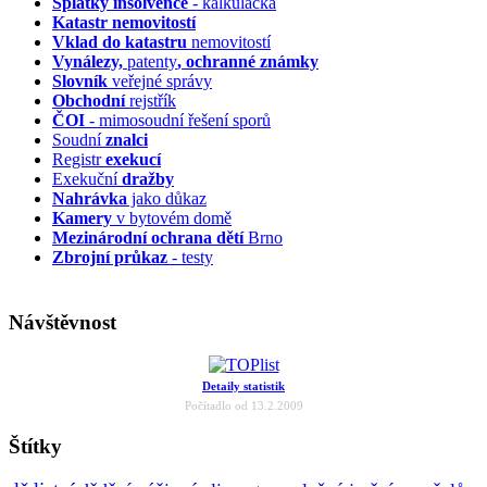
Splátky insolvence
- kalkulačka
Katastr nemovitostí
Vklad do katastru
nemovitostí
Vynálezy,
patenty
, ochranné známky
Slovník
veřejné správy
Obchodní
rejstřík
ČOI
- mimosoudní řešení sporů
Soudní
znalci
Registr
exekucí
Exekuční
dražby
Nahrávka
jako důkaz
Kamery
v bytovém domě
Mezinárodní ochrana dětí
Brno
Zbrojní průkaz
- testy
Návštěvnost
Detaily statistik
Počítadlo od 13.2.2009
Štítky