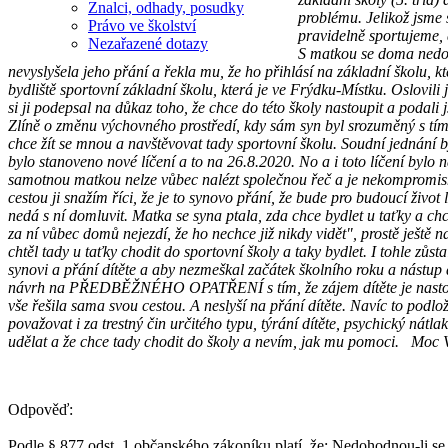
Znalci, odhady, posudky
problému. Jelikož jsme 
Právo ve školství
pravidelně sportujeme, a
Nezařazené dotazy
S matkou se doma nedoho
nevyslyšela jeho přání a řekla mu, že ho přihlásí na základní školu, k
bydliště sportovní základní školu, která je ve Frýdku-Místku. Oslovili
si ji podepsal na důkaz toho, že chce do této školy nastoupit a podali
Zlíně o změnu výchovného prostředí, kdy sám syn byl srozuměný s tím, 
chce žít se mnou a navštěvovat tady sportovní školu. Soudní jednání 
bylo stanoveno nové líčení a to na 26.8.2020. No a i toto líčení bylo n
samotnou matkou nelze vůbec nalézt společnou řeč a je nekompromisní,
cestou ji snažím říci, že je to synovo přání, že bude pro budoucí život
nedá s ní domluvit. Matka se syna ptala, zda chce bydlet u taťky a chc
za ní vůbec domů nejezdí, že ho nechce již nikdy vidět", prostě ještě
chtěl tady u taťky chodit do sportovní školy a taky bydlet. I tohle zů
synovi a přání dítěte a aby nezmeškal začátek školního roku a nástup d
návrh na PŘEDBĚŽNÉHO OPATŘENÍ s tím, že zájem dítěte je nastoupit t
vše řešila sama svou cestou. A neslyší na přání dítěte. Navíc to podloži
považovat i za trestný čin určitého typu, týrání dítěte, psychický nát
udělat a že chce tady chodit do školy a nevím, jak mu pomoci. Mo
Odpověď:
Podle § 877 odst. 1 občanského zákoníku platí, že: Nedohodnou-li se r