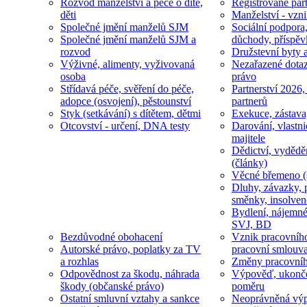
Rozvod manželství a péče o dítě,
Registrované part
děti
Manželství - vzni
Společné jmění manželů SJM
Sociální podpora
Společné jmění manželů SJM a
důchody, příspěv
rozvod
Družstevní byty 
Výživné, alimenty, vyživovaná
Nezařazené dotaz
osoba
právo
Střídavá péče, svěření do péče,
Partnerství 2026,
adopce (osvojení), pěstounství
partnerů
Styk (setkávání) s dítětem, dětmi
Exekuce, zástava
Otcovství - určení, DNA testy
Darování, vlastni
majitele
Dědictví, vydědě
(články)
Věcné břemeno (
Dluhy, závazky, 
směnky, insolven
Bydlení, nájemné
SVJ, BD
Bezdůvodné obohacení
Vznik pracovníh
Autorské právo, poplatky za TV
pracovní smlouv
a rozhlas
Změny pracovní
Odpovědnost za škodu, náhrada
Výpověď, ukonče
škody (občanské právo)
poměru
Ostatní smluvní vztahy a sankce
Neoprávněná výp