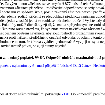
iče. Za významnou záležitost se ve smyslu § 877, odst. 2 téhož zákona
významnou záležitost při výkonu rodičovské odpovědnosti se tedy považu
ní docházku ve spádové škole, pokud zákonný zástupce nezvolí pro žáka
 podá jeden z rodičů, přičemž se předpokládá předchozí vzájemná dohoda
odě a jeden z rodičů jedná se souhlasem druhého rodiče. I Vy jste tedy ri
okud by totiž ředitel školy zjistil, že matka s přijetím syna nesouhlas
školního roku a hrozí tak, že syn bude muset navštěvovat základní ško
edběžném opatření navrhněte, aby soud rozhodl o prozatímním svěření 
matka proti nařízení předběžného opatření odvolala, odvolání v tomto 
 shodneme na tom, že taková vyjádření jednoznačně vyvíjejí na syna ne
ovině trestně právní, se z její strany nejedná.
ků za drobný poplatek 99 Kč.
Odpověď obdržíte maximálně do 5 p
 peněz v nájemním bytě - musí přispět?
Předchozí
Další článek: Neakutn
poslat dotaz našim právníkům, pokračujte
ZDE
. Do komentářů prosíme