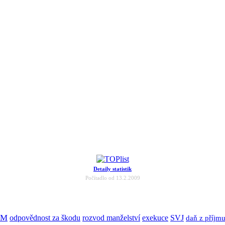
Detaily statistik
Počítadlo od 13.2.2009
JM
odpovědnost za škodu
rozvod manželství
exekuce
SVJ
daň z příjm