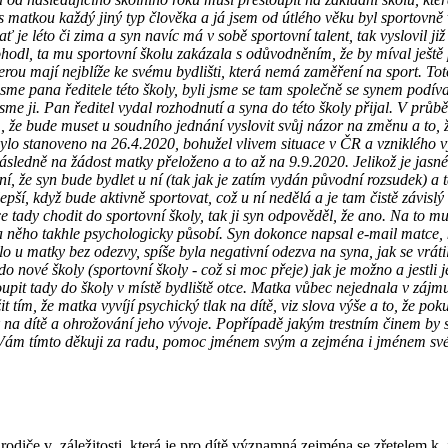
s matkou každý jiný typ člověka a já jsem od útlého věku byl sportovně v
ť je léto či zima a syn navíc má v sobě sportovní talent, tak vyslovil j
dl, ta mu sportovní školu zakázala s odůvodněním, že by míval ještě p
terou mají nejblíže ke svému bydlišti, která nemá zaměření na sport. To
 jsme pana ředitele této školy, byli jsme se tam společně se synem podív
 jsme ji. Pan ředitel vydal rozhodnutí a syna do této školy přijal. V pr
že bude muset u soudního jednání vyslovit svůj názor na změnu a to, že 
bylo stanoveno na 26.4.2020, bohužel vlivem situace v ČR a vzniklého v
ásledně na žádost matky přeloženo a to až na 9.9.2020. Jelikož je jasné,
 že syn bude bydlet u ní (tak jak je zatím vydán původní rozsudek) a 
 lepší, když bude aktivně sportovat, což u ní nedělá a je tam čistě závi
e tady chodit do sportovní školy, tak ji syn odpověděl, že ano. Na to m
 na něho takhle psychologicky působí. Syn dokonce napsal e-mail matce, 
stalo u matky bez odezvy, spíše byla negativní odezva na syna, jak se vr
o nové školy (sportovní školy - což si moc přeje) jak je možno a jestli 
ady do školy v místě bydliště otce. Matka vůbec nejednala v zájmu dít
t tím, že matka vyvíjí psychický tlak na dítě, viz slova výše a to, že pok
lak na dítě a ohrožování jeho vývoje. Popřípadě jakým trestním činem by 
c Vám tímto děkuji za radu, pomoc jménem svým a zejména i jménem sv
odiče v záležitosti, která je pro dítě významná zejména se zřetelem k je