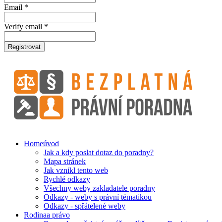
Email *
Verify email *
Registrovat
Home
úvod
Jak a kdy poslat dotaz do poradny?
Mapa stránek
Jak vznikl tento web
Rychlé odkazy
Všechny weby zakladatele poradny
Odkazy - weby s právní tématikou
Odkazy - spřátelené weby
Rodina
a právo