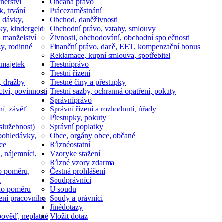
nerství
Občan
a právo
k, trvání
Práce
zaměstnání
, dávky,
Obchod, daně
živnosti
ky, kindergeld
Obchodní právo, vztahy, smlouvy
a manželství
Živnosti, obchodování, obchodní společnosti
y, rodinné
Finanční právo, daně, EET, kompenzační bonus
Reklamace, kupní smlouva, spotřebitel
 majetek
Trestní
právo
Trestní řízení
, dražby
Trestné činy a přestupky
ctví, povinnosti
Trestní sazby, ochranná opatření, pokuty
Správní
právo
ní, závěť
Správní řízení a rozhodnutí, úřady
Přestupky, pokuty
služebnost)
Správní poplatky
pohledávky,
Obce, orgány obce, občané
ce
Různé
ostatní
, nájemníci,
Vzory
ke stažení
Různé vzory zdarma
o poměru,
Čestná prohlášení
a
Soud
právníci
ho poměru
U soudu
ní pracovního
Soudy a právníci
Jiné
dotazy
ověď, neplatné
Vložit dotaz