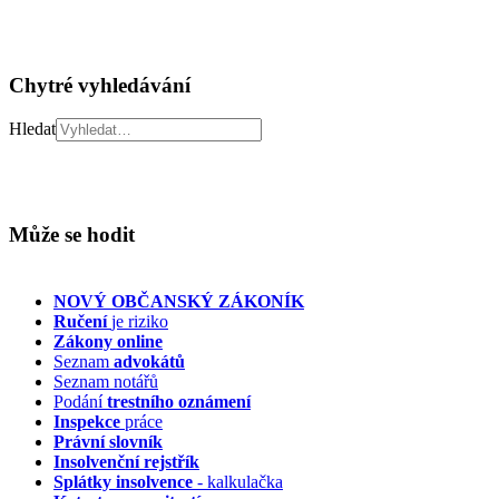
Chytré vyhledávání
Hledat
Může se hodit
NOVÝ OBČANSKÝ ZÁKONÍK
Ručení
je riziko
Zákony online
Seznam
advokátů
Seznam notářů
Podání
trestního oznámení
Inspekce
práce
Právní slovník
Insolvenční
rejstřík
Splátky insolvence
- kalkulačka