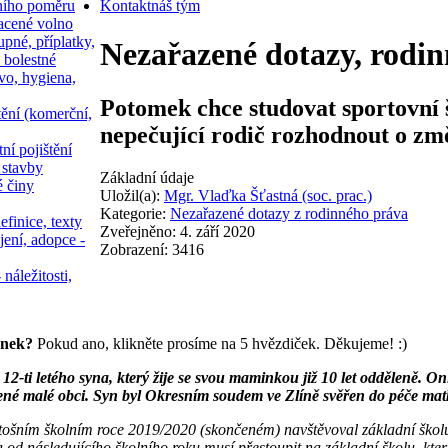
ního poměru
Kontakt
náš tým
acené volno
upné, příplatky,
Nezařazené dotazy, rodin
 bolestné
vo, hygiena,
Potomek chce studovat sportovní š
tění (komerční,
nepečující rodič rozhodnout o zm
ní pojištění
 stavby
Základní údaje
é činy
Uložil(a):
Mgr. Vlaďka Šťastná (soc. prac.)
Kategorie:
Nezařazené dotazy z rodinného práva
efinice, texty
Zveřejněno: 4. září 2020
jení, adopce -
Zobrazení: 3416
 náležitosti,
ánek?
Pokud ano, klikněte prosíme na 5 hvězdiček. Děkujeme! :)
12-ti letého syna, který žije se svou maminkou již 10 let odděleně. Oni
žené malé obci. Syn byl Okresním soudem ve Zlíně svěřen do péče matk
tošním školním roce 2019/2020 (skončeném) navštěvoval základní školu. J
) a od následujícího školního roku musí přestoupit na základní školu, kt