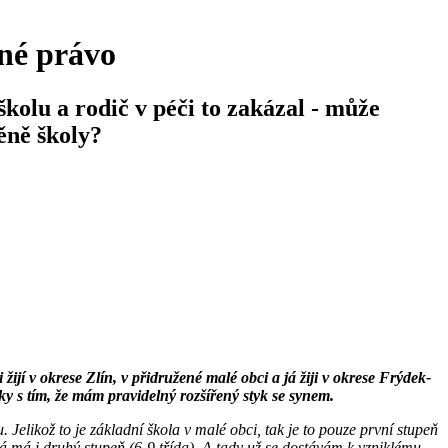
né právo
kolu a rodič v péči to zakázal - může
ěně školy?
 žijí v okrese Zlín, v přidružené malé obci a já žiji v okrese Frýdek-
y s tím, že mám pravidelný rozšířený styk se synem.
elikož to je základní škola v malé obci, tak je to pouze první stupeň
erá má i druhý stupeň (6-9 třída). A tady už se dostávám k vzniklému