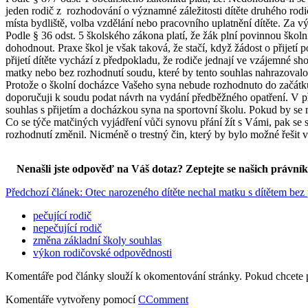
jeden rodič z rozhodování o významné záležitosti dítěte druhého rod
místa bydliště, volba vzdělání nebo pracovního uplatnění dítěte. Za 
Podle § 36 odst. 5 školského zákona platí, že žák plní povinnou škol
dohodnout. Praxe škol je však taková, že stačí, když žádost o přijetí
přijetí dítěte vychází z předpokladu, že rodiče jednají ve vzájemné sh
matky nebo bez rozhodnutí soudu, které by tento souhlas nahrazovalo. P
Protože o školní docházce Vašeho syna nebude rozhodnuto do začátku 
doporučuji k soudu podat návrh na vydání předběžného opatření. V př
souhlas s přijetím a docházkou syna na sportovní školu. Pokud by se 
Co se týče matčiných vyjádření vůči synovu přání žít s Vámi, pak se
rozhodnutí změnil. Nicméně o trestný čin, který by bylo možné řešit v r
Nenašli jste odpověď na Váš dotaz? Zeptejte se našich právní
Předchozí článek: Otec narozeného dítěte nechal matku s dítětem bez
pečující rodič
nepečující rodič
změna základní školy souhlas
výkon rodičovské odpovědnosti
Komentáře pod články slouží k okomentování stránky. Pokud chcete 
Komentáře vytvořeny pomocí
CComment