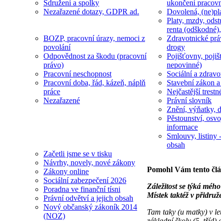
Sdružení a spolky
ukončení pracov
Nezařazené dotazy, GDPR ad.
Dovolená, (ne)pl
Platy, mzdy, odst
renta (odškodné),
BOZP, pracovní úrazy, nemoci z
Zdravotnické prá
povolání
drogy
Odpovědnost za škodu (pracovní
Pojišťovny, pojiš
právo)
nepovinné)
Pracovní neschopnost
Sociální a zdravot
Pracovní doba, řád, kázeň, náplň
Stavební zákon a
práce
Nejčastější trestn
Nezařazené
Právní slovník
Znění, výňatky, d
Pěstounství, osvo
informace
Smlouvy, listiny -
obsah
Začetli jsme se v tisku
Návrhy, novely, nové zákony
Pomohl Vám tento čl
Zákony online
Sociální zabezpečení 2026
Záležitost se týká mého 
Poradna ve finanční tísni
Místek taktéž v přidru
Právní odvětví a jejich obsah
Nový občanský zákoník 2014
Tam taky (u matky) v le
(NOZ)
základní školy (5. tříd