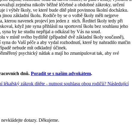
 považují zejména nikoliv běžné léčebné a obdobné zákroky, určení
je i výběr školy, ve které bude dítě plnit povinnou školní docházku.
 jinou základní školu. Rodiče by se o volbě školy měli nejprve
, kterou navenek projeví jen jeden z nich. Ředitel školy tedy při
skoval, když jste syna přihlásil na sportovní školu bez souhlasu jeho
í, syna by ke studiu nepřijal a odkázal by Vás na soud.
lu v místě svého bydliště (případně dvě základní školy současně),
syna do Vaší péče a aby vydal rozhodnutí, které by nahradilo matčin
případě nebude mít odkladný účinek.
přiměřený psychický nátlak a mají ho zmanipulovat tak, aby své
racovních dnů
.
Poradit se s naším advokátem
.
í lékařský zákrok dítěte - nutnost souhlasu obou rodičů?
Následující
 nevkládejte dotazy. Děkujeme.