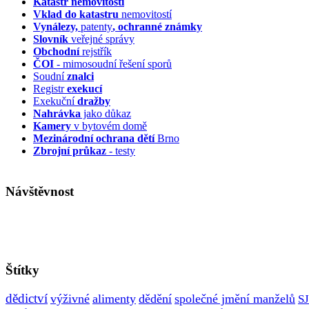
Katastr nemovitostí
Vklad do katastru
nemovitostí
Vynálezy,
patenty
, ochranné známky
Slovník
veřejné správy
Obchodní
rejstřík
ČOI
- mimosoudní řešení sporů
Soudní
znalci
Registr
exekucí
Exekuční
dražby
Nahrávka
jako důkaz
Kamery
v bytovém domě
Mezinárodní ochrana dětí
Brno
Zbrojní průkaz
- testy
Návštěvnost
Štítky
dědictví
výživné
alimenty
dědění
společné jmění manželů
S