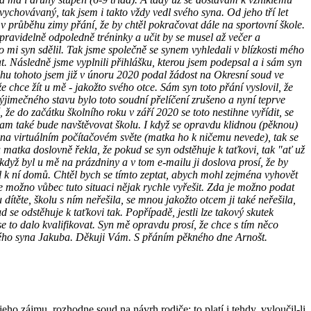
ychovávaný, tak jsem i takto vždy vedl svého syna. Od jeho tří let
iž v průběhu zimy přání, že by chtěl pokračovat dále na sportovní škole.
ravidelně odpoledně tréninky a učit by se musel až večer a
to mi syn sdělil. Tak jsme společně se synem vyhledali v blízkosti mého
at. Následně jsme vyplnili přihlášku, kterou jsem podepsal a i sám syn
ůběhu tohoto jsem již v únoru 2020 podal žádost na Okresní soud ve
chce žít u mě - jakožto svého otce. Sám syn toto přání vyslovil, že
ýjimečného stavu bylo toto soudní přelíčení zrušeno a nyní teprve
 že do začátku školního roku v září 2020 se toto nestihne vyřídit, se
tam také bude navštěvovat školu. I když se opravdu klidnou (pěknou)
slý na virtuálním počítačovém světe (matka ho k ničemu nevede), tak se
u matka doslovně řekla, že pokud se syn odstěhuje k taťkovi, tak "ať už
když byl u mě na prázdniny a v tom e-mailu ji doslova prosí, že by
átil k ní domů. Chtěl bych se tímto zeptat, abych mohl zejména vyhovět
je možno vůbec tuto situaci nějak rychle vyřešit. Zda je možno podat
ěte, školu s ním neřešila, se mnou jakožto otcem ji také neřešila,
ud se odstěhuje k taťkovi tak. Popřípadě, jestli lze takový skutek
se to dalo kvalifikovat. Syn mě opravdu prosí, že chce s tím něco
ého syna Jakuba. Děkuji Vám. S přáním pěkného dne Arnošt.
ho zájmu, rozhodne soud na návrh rodiče; to platí i tehdy, vyloučil-li