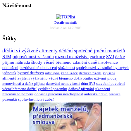
Návštěvnost
Detaily statistik
Počítadlo od 13.2.2009
Štítky
dědictví
výživné
alimenty
dědění
společné jmění manželů
SJM
odpovědnost za škodu
rozvod manželství
exekuce
SVJ
daň z
příjmu
náhrada škody
věcné břemeno
zdanění
daně
insolvence
oddlužení
bezdůvodné obohacení
služebnost
společenství vlastníků bytových
jednotek
bytové družstvo
odstupné
kanalizace
dědické řízení
zvýšení
alimentů
zvýšení výživného
věcné břemeno doživotního užívání
prodej
nemovitosti a daň z příjmu
darování nemovitosti
dům SVJ
stavební povolení
věcné břemeno dožití
vydržení pozemku
daňové přiznání
ukončení
pracovního poměru
dočasná pracovní neschopnost
autorské právo
hranice
pozemků
spoluvlastnictví
zubař