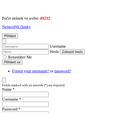
Počet stránek ve webu:
49232
Nejnovější články
Přihlásit
Username
Heslo
Zobrazit heslo
Remember Me
Přihlásit se
Forgot your username?
or
password?
Fields marked with an asterisk (*) are required.
Name *
Username *
Password *