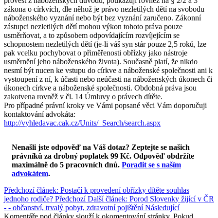
provést z náboženských důvodů, poukazuji rovněž na § 2/2 a 3
zákona o církvích, dle něhož je právo nezletilých dětí na svobodu
náboženského vyznání nebo být bez vyznání zaručeno. Zákonní
zástupci nezletilých dětí mohou výkon tohoto práva pouze
usměrňovat, a to způsobem odpovídajícím rozvíjejícím se
schopnostem nezletilých dětí (je-li váš syn stár pouze 2,5 roků, lze
pak vcelku pochybovat o přiměřenosti obřízky jako nástroje
usměrnění jeho náboženského života). Současně platí, že nikdo
nesmí být nucen ke vstupu do církve a náboženské společnosti ani k
vystoupení z ní, k účasti nebo neúčasti na náboženských úkonech či
úkonech církve a náboženské společnosti. Obdobná práva jsou
zakotvena rovněž v čl. 14 Úmluvy o právech dítěte.
Pro případné právní kroky ve Vámi popsané věci Vám doporučuji
kontaktování advokáta:
http://vyhledavac.cak.cz/Units/_Search/search.aspx
Nenašli jste odpověď na Váš dotaz? Zeptejte se našich
právníků za drobný poplatek 99 Kč.
Odpověď obdržíte
maximálně do 5 pracovních dnů
.
Poradit se s naším
advokátem
.
Předchozí článek: Postačí k provedení obřízky dítěte souhlas
jednoho rodiče?
Předchozí
Další článek: Porod Slovenky žijící v ČR
- - občanství, trvalý pobyt, zdravotní pojištění
Následující
Komentáře pod články slouží k okomentování stránky. Pokud