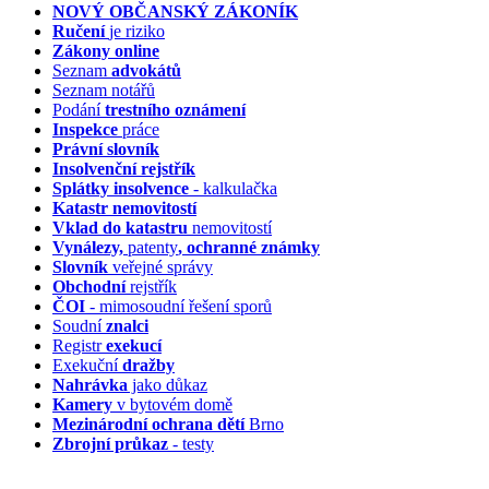
NOVÝ OBČANSKÝ ZÁKONÍK
Ručení
je riziko
Zákony online
Seznam
advokátů
Seznam notářů
Podání
trestního oznámení
Inspekce
práce
Právní slovník
Insolvenční
rejstřík
Splátky insolvence
- kalkulačka
Katastr nemovitostí
Vklad do katastru
nemovitostí
Vynálezy,
patenty
, ochranné známky
Slovník
veřejné správy
Obchodní
rejstřík
ČOI
- mimosoudní řešení sporů
Soudní
znalci
Registr
exekucí
Exekuční
dražby
Nahrávka
jako důkaz
Kamery
v bytovém domě
Mezinárodní ochrana dětí
Brno
Zbrojní průkaz
- testy