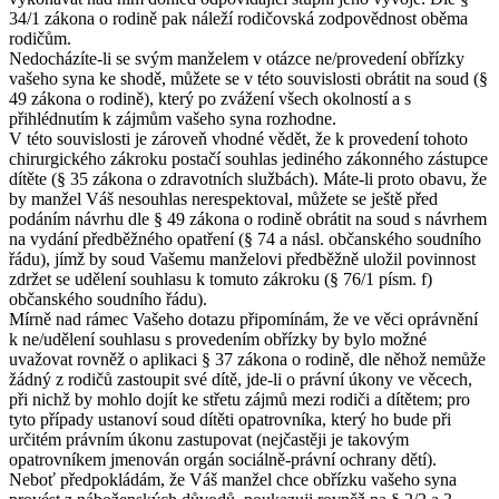
34/1 zákona o rodině pak náleží rodičovská zodpovědnost oběma
rodičům.
Nedocházíte-li se svým manželem v otázce ne/provedení obřízky
vašeho syna ke shodě, můžete se v této souvislosti obrátit na soud (§
49 zákona o rodině), který po zvážení všech okolností a s
přihlédnutím k zájmům vašeho syna rozhodne.
V této souvislosti je zároveň vhodné vědět, že k provedení tohoto
chirurgického zákroku postačí souhlas jediného zákonného zástupce
dítěte (§ 35 zákona o zdravotních službách). Máte-li proto obavu, že
by manžel Váš nesouhlas nerespektoval, můžete se ještě před
podáním návrhu dle § 49 zákona o rodině obrátit na soud s návrhem
na vydání předběžného opatření (§ 74 a násl. občanského soudního
řádu), jímž by soud Vašemu manželovi předběžně uložil povinnost
zdržet se udělení souhlasu k tomuto zákroku (§ 76/1 písm. f)
občanského soudního řádu).
Mírně nad rámec Vašeho dotazu připomínám, že ve věci oprávnění
k ne/udělení souhlasu s provedením obřízky by bylo možné
uvažovat rovněž o aplikaci § 37 zákona o rodině, dle něhož nemůže
žádný z rodičů zastoupit své dítě, jde-li o právní úkony ve věcech,
při nichž by mohlo dojít ke střetu zájmů mezi rodiči a dítětem; pro
tyto případy ustanoví soud dítěti opatrovníka, který ho bude při
určitém právním úkonu zastupovat (nejčastěji je takovým
opatrovníkem jmenován orgán sociálně-právní ochrany dětí).
Neboť předpokládám, že Váš manžel chce obřízku vašeho syna