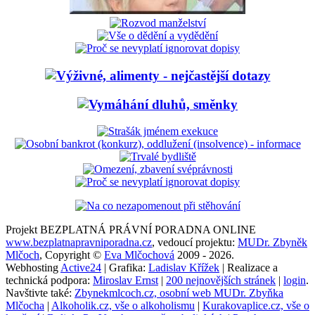
Projekt BEZPLATNÁ PRÁVNÍ PORADNA ONLINE
www.bezplatnapravniporadna.cz
, vedoucí projektu:
MUDr. Zbyněk
Mlčoch
, Copyright ©
Eva Mlčochová
2009 - 2026.
Webhosting
Active24
| Grafika:
Ladislav Křížek
| Realizace a
technická podpora:
Miroslav Ernst
|
200 nejnovějších stránek
|
login
.
Navštivte také:
Zbynekmlcoch.cz, osobní web MUDr. Zbyňka
Mlčocha
|
Alkoholik.cz, vše o alkoholismu
|
Kurakovaplice.cz, vše o