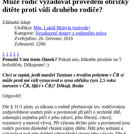
Může rodič vyžadovat provedení obřízky
dítěte proti vůli druhého rodiče?
Základní údaje
Uložil(a):
Mgr. Lukáš Mohyla (právník)
Kategorie:
Nezařazené dotazy z rodinného práva
Zveřejněno: 26. červenec 2016
Zobrazení: 2266
1
1
1
1
1
Pomohl Vám tento článek?
Pokud ano, klikněte prosíme na 5
hvězdiček. Děkujeme! :)
Chci se zeptat, jestli manžel Tunisan s trvalým pobytem v ČR si
může proti mé vůli vynucovat u syna obřízku (syn 2,5 roku
narozen v ČR, žijící v ČR)?
Děkuji, Beáta
Odpověď:
Dle § 31/1 písm. a) zákona o rodině představuje tzv. rodičovskou
zodpovědnost souhrn práv a povinností při péči o nezletilé dítě,
zahrnující zejména péči o jeho zdraví, jeho tělesný, citový,
rozumový a mravní vývoj. Při výkonu těchto práv a povinností jsou
rodiče povinni důsledně chránit zájmy dítěte, řídit jeho jednání a
vykonávat nad ním dohled odpovídající stupni jeho vývoje. Dle §