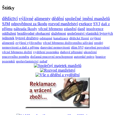
Štítky
dědictví
výživné
alimenty
dědění
společné jmění manželů
SJM
odpovědnost za škodu
rozvod manželství
exekuce
SVJ
daň z
příjmu
náhrada škody
věcné břemeno
zdanění
daně
insolvence
oddlužení
bezdůvodné obohacení
služebnost
společenství vlastníků bytových
jednotek
bytové družstvo
odstupné
kanalizace
dědické řízení
zvýšení
alimentů
zvýšení výživného
věcné břemeno doživotního užívání
prodej
nemovitosti a daň z příjmu
darování nemovitosti
dům SVJ
stavební povolení
věcné břemeno dožití
vydržení pozemku
daňové přiznání
ukončení
pracovního poměru
dočasná pracovní neschopnost
autorské právo
hranice
pozemků
spoluvlastnictví
zubař