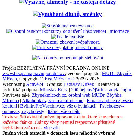
Projekt BEZPLATNÁ PRÁVNÍ PORADNA ONLINE
www.bezplatnapravniporadna.cz
, vedoucí projektu:
MUDr. Zbyněk
Mlčoch
, Copyright ©
Eva Mlčochová
2009 - 2026.
Webhosting
Active24
| Grafika:
Ladislav Křížek
| Realizace a
technická podpora:
Miroslav Ernst
|
200 nejnovějších stránek
|
login
.
Navštivte také:
Zbynekmlcoch.cz, osobní web MUDr. Zbyňka
Mlčocha
|
Alkoholik.cz, vše o alkoholismu
|
Kurakovaplice.cz, vše o
kouření
|
BylinkyProVsechny.cz, vše o bylinkách
|
Psychotesty-
online.cz, psychotesty
|
Itálie - vše o Itálii
.
Texty se řídí aktuální právní úpravou k datu, které je uvedeno u
každého článku. Články vždy nemusí respektovat příslušné
legislativní zařazení -
více zde
.
Jména všech tazatelů v dotazech jsou náhodně vybraná