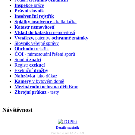
Inspekce
práce
Právní slovník
Insolvenční
rejstřík
Splátky insolvence
- kalkulačka
Katastr nemovitostí
Vklad do katastru
nemovitostí
Vynálezy,
patenty
, ochranné známky
Slovník
veřejné správy
Obchodní
rejstřík
ČOI
- mimosoudní řešení sporů
Soudní
znalci
Registr
exekucí
Exekuční
dražby
Nahrávka
jako důkaz
Kamery
v bytovém domě
Mezinárodní ochrana dětí
Brno
Zbrojní průkaz
- testy
Návštěvnost
Detaily statistik
Počítadlo od 13.2.2009