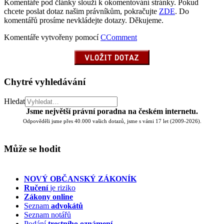
Komentáře pod články slouží k okomentování stránky. Pokud
chcete poslat dotaz našim právníkům, pokračujte
ZDE
. Do
komentářů prosíme nevkládejte dotazy. Děkujeme.
Komentáře vytvořeny pomocí
CComment
Chytré vyhledávání
Hledat
Jsme největší právní poradna na českém internetu.
Odpověděli jsme přes 40.000 vašich dotazů, jsme s vámi 17 let (2009-2026).
Může se hodit
NOVÝ OBČANSKÝ ZÁKONÍK
Ručení
je riziko
Zákony online
Seznam
advokátů
Seznam notářů
Podání
trestního oznámení