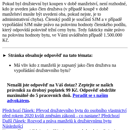
Pokud byl družstevní byt koupen v době manželství, není rozhodné,
kdo je uveden jako člen družstva (v případě koupě v době
manželství musíte být uvedeni oba, pokud nejste, je to
administrativní chyba). Členský podíl je součástí SJM a v případě
vypořádání SJM máte právo na polovinu hodnoty členského podílu,
který odpovídá polovině tržní ceny bytu. Tedy fakticky máte právo
na polovinu hodnoty bytu, ve Vámi uváděném případě 1.500.000
Kč.
► Stránka obsahuje odpověď na tato témata:
Má vliv kdo z manželů je zapsaný jako člen družstva na
vypořádání družstevního bytu?
Nenašli jste odpověď na Váš dotaz? Zeptejte se našich
právníků za drobný poplatek 99 Kč.
Odpověď obdržíte
maximálně do 5 pracovních dnů
.
Poradit se s naším
advokátem
.
Předchozí článek: Převod družstevního bytu do osobního vlastnictví
před rokem 2020 kvůli změnám zákonů - co nastane?
Předchozí
Další článek: Rozvod a práva manželů k družstevnímu bytu
Následující