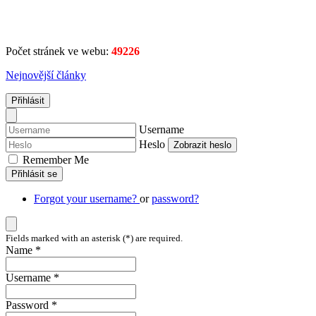
Počet stránek ve webu:
49226
Nejnovější články
Přihlásit
Username
Heslo
Zobrazit heslo
Remember Me
Přihlásit se
Forgot your username?
or
password?
Fields marked with an asterisk (*) are required.
Name *
Username *
Password *