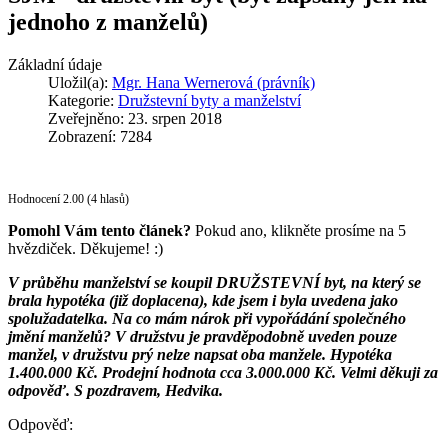
jednoho z manželů)
Základní údaje
Uložil(a):
Mgr. Hana Wernerová (právník)
Kategorie:
Družstevní byty a manželství
Zveřejněno: 23. srpen 2018
Zobrazení: 7284
Hodnocení 2.00 (4 hlasů)
Pomohl Vám tento článek?
Pokud ano, klikněte prosíme na 5
hvězdiček. Děkujeme! :)
V průběhu manželství se koupil DRUŽSTEVNÍ byt, na který se
brala hypotéka (již doplacena), kde jsem i byla uvedena jako
spolužadatelka. Na co mám nárok při vypořádání společného
jmění manželů? V družstvu je pravděpodobně uveden pouze
manžel, v družstvu prý nelze napsat oba manžele. Hypotéka
1.400.000 Kč. Prodejní hodnota cca 3.000.000 Kč. Velmi děkuji za
odpověď. S pozdravem, Hedvika.
Odpověď: