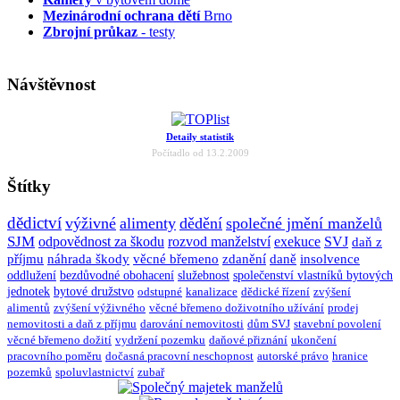
Mezinárodní ochrana dětí
Brno
Zbrojní průkaz
- testy
Návštěvnost
Detaily statistik
Počítadlo od 13.2.2009
Štítky
dědictví
výživné
alimenty
dědění
společné jmění manželů
SJM
odpovědnost za škodu
rozvod manželství
exekuce
SVJ
daň z
příjmu
náhrada škody
věcné břemeno
zdanění
daně
insolvence
oddlužení
bezdůvodné obohacení
služebnost
společenství vlastníků bytových
jednotek
bytové družstvo
odstupné
kanalizace
dědické řízení
zvýšení
alimentů
zvýšení výživného
věcné břemeno doživotního užívání
prodej
nemovitosti a daň z příjmu
darování nemovitosti
dům SVJ
stavební povolení
věcné břemeno dožití
vydržení pozemku
daňové přiznání
ukončení
pracovního poměru
dočasná pracovní neschopnost
autorské právo
hranice
pozemků
spoluvlastnictví
zubař