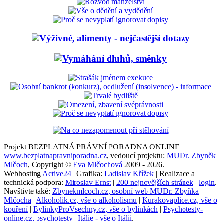
Projekt BEZPLATNÁ PRÁVNÍ PORADNA ONLINE
www.bezplatnapravniporadna.cz
, vedoucí projektu:
MUDr. Zbyněk
Mlčoch
, Copyright ©
Eva Mlčochová
2009 - 2026.
Webhosting
Active24
| Grafika:
Ladislav Křížek
| Realizace a
technická podpora:
Miroslav Ernst
|
200 nejnovějších stránek
|
login
.
Navštivte také:
Zbynekmlcoch.cz, osobní web MUDr. Zbyňka
Mlčocha
|
Alkoholik.cz, vše o alkoholismu
|
Kurakovaplice.cz, vše o
kouření
|
BylinkyProVsechny.cz, vše o bylinkách
|
Psychotesty-
online.cz, psychotesty
|
Itálie - vše o Itálii
.