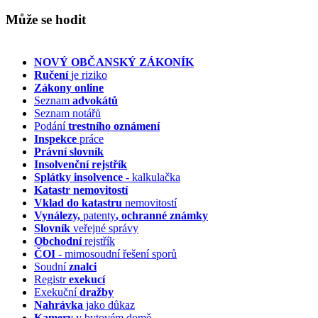
Může se hodit
NOVÝ OBČANSKÝ ZÁKONÍK
Ručení
je riziko
Zákony online
Seznam
advokátů
Seznam notářů
Podání
trestního oznámení
Inspekce
práce
Právní slovník
Insolvenční
rejstřík
Splátky insolvence
- kalkulačka
Katastr nemovitostí
Vklad do katastru
nemovitostí
Vynálezy,
patenty
, ochranné známky
Slovník
veřejné správy
Obchodní
rejstřík
ČOI
- mimosoudní řešení sporů
Soudní
znalci
Registr
exekucí
Exekuční
dražby
Nahrávka
jako důkaz
Kamery
v bytovém domě