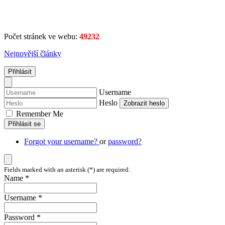
Počet stránek ve webu:
49232
Nejnovější články
Přihlásit
Username
Heslo
Zobrazit heslo
Remember Me
Přihlásit se
Forgot your username?
or
password?
Fields marked with an asterisk (*) are required.
Name *
Username *
Password *