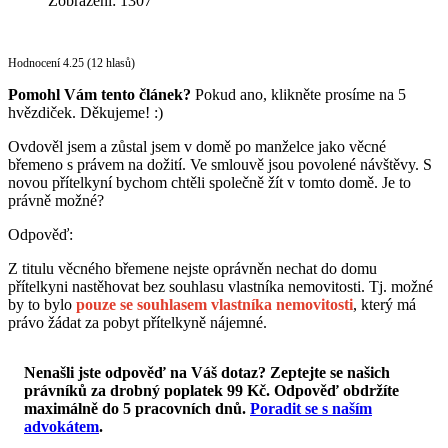
Zobrazení: 1307
Hodnocení 4.25 (12 hlasů)
Pomohl Vám tento článek?
Pokud ano, klikněte prosíme na 5
hvězdiček. Děkujeme! :)
Ovdověl jsem a zůstal jsem v domě po manželce jako věcné
břemeno s právem na dožití. Ve smlouvě jsou povolené návštěvy. S
novou přítelkyní bychom chtěli společně žít v tomto domě. Je to
právně možné?
Odpověď:
Z titulu věcného břemene nejste oprávněn nechat do domu
přítelkyni nastěhovat bez souhlasu vlastníka nemovitosti. Tj. možné
by to bylo
pouze se souhlasem vlastníka nemovitosti
, který má
právo žádat za pobyt přítelkyně nájemné.
Nenašli jste odpověď na Váš dotaz? Zeptejte se našich
právníků za drobný poplatek 99 Kč.
Odpověď obdržíte
maximálně do 5 pracovních dnů
.
Poradit se s naším
advokátem
.