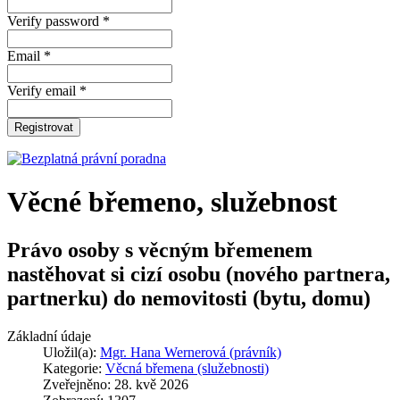
Verify password *
Email *
Verify email *
Registrovat
Věcné břemeno, služebnost
Právo osoby s věcným břemenem
nastěhovat si cizí osobu (nového partnera,
partnerku) do nemovitosti (bytu, domu)
Základní údaje
Uložil(a):
Mgr. Hana Wernerová (právník)
Kategorie:
Věcná břemena (služebnosti)
Zveřejněno: 28. kvě 2026