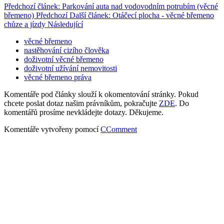
Předchozí článek: Parkování auta nad vodovodním potrubím (věcné
břemeno)
Předchozí
Další článek: Otáčecí plocha - věcné břemeno
chůze a jízdy
Následující
věcné břemeno
nastěhování cizího člověka
doživotní věcné břemeno
doživotní užívání nemovitosti
věcné břemeno práva
Komentáře pod články slouží k okomentování stránky. Pokud
chcete poslat dotaz našim právníkům, pokračujte
ZDE
. Do
komentářů prosíme nevkládejte dotazy. Děkujeme.
Komentáře vytvořeny pomocí
CComment