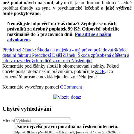
než podat návrh na soud
, aby určil, jakou formou budou následně
probíhat úhrady za syna v psychiatrické léčebně a
jaké výživné
bude poskytováno.
Nenašli jste odpověď na Váš dotaz? Zeptejte se našich
právníků za drobný poplatek 99 Kč.
Odpověď obdržíte
maximálně do 5 pracovních dnů
.
Poradit se s naším
advokátem
.
Předchozí článek: Škoda na majetku - má právo požadovat škůdce
detailní fakturu
Předchozí
Další článek: Škoda způsobená dítětem a
kdo z rozvedených rodičů za ni ručí
Následující
Komentáře pod články slouží k okomentování stránky. Pokud
chcete poslat dotaz našim právníkům, pokračujte
ZDE
. Do
komentářů prosíme nevkládejte dotazy. Děkujeme.
Komentáře vytvořeny pomocí
CComment
Chytré vyhledávání
Hledat
Jsme největší právní poradna na českém internetu.
Odpověděli jsme přes 40.000 vašich dotazů, jsme s vámi 17 let (2009-2026).