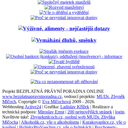
Projekt BEZPLATNÁ PRÁVNÍ PORADNA ONLINE
www.bezplatnapravniporadna.cz
, vedoucí projektu:
MUDr. Zbyněk
Mlčoch
, Copyright ©
Eva Mlčochová
2009 - 2026.
Webhosting
Active24
| Grafika:
Ladislav Křížek
| Realizace a
technická podpora:
Miroslav Ernst
|
200 nejnovějších stránek
|
login
.
Navštivte také:
Zbynekmlcoch.cz, osobní web MUDr. Zbyňka
Mlčocha
|
Alkoholik.cz, vše o alkoholismu
|
Kurakovaplice.cz, vše o
kouření
|
BylinkyProVsechny.cz, vše o bylinkách
|
Psychotesty-