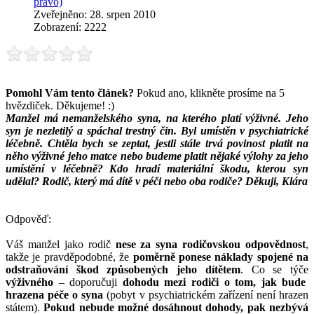
právo)
Zveřejněno: 28. srpen 2010
Zobrazení: 2222
Pomohl Vám tento článek?
Pokud ano, klikněte prosíme na 5
hvězdiček. Děkujeme! :)
Manžel má nemanželského syna, na kterého platí výživné. Jeho
syn je nezletilý a spáchal trestný čin. Byl umístěn v psychiatrické
léčebně. Chtěla bych se zeptat, jestli stále trvá povinost platit na
něho výživné jeho matce nebo budeme platit nějaké výlohy za jeho
umístění v léčebně? Kdo hradí materiální škodu, kterou syn
udělal? Rodič, který má dítě v péči nebo oba rodiče? Děkuji, Klára
Odpověď:
Váš manžel jako rodič
nese za syna rodičovskou odpovědnost
,
takže je pravděpodobné, že
poměrně ponese náklady spojené na
odstraňování škod způsobených jeho dítětem
. Co se týče
výživného
– doporučuji
dohodu mezi rodiči o tom, jak bude
hrazena péče o syna
(pobyt v psychiatrickém zařízení není hrazen
státem).
Pokud nebude možné dosáhnout dohody, pak nezbývá