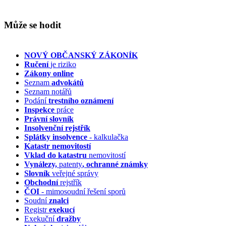
Může se hodit
NOVÝ OBČANSKÝ ZÁKONÍK
Ručení
je riziko
Zákony online
Seznam
advokátů
Seznam notářů
Podání
trestního oznámení
Inspekce
práce
Právní slovník
Insolvenční
rejstřík
Splátky insolvence
- kalkulačka
Katastr nemovitostí
Vklad do katastru
nemovitostí
Vynálezy,
patenty
, ochranné známky
Slovník
veřejné správy
Obchodní
rejstřík
ČOI
- mimosoudní řešení sporů
Soudní
znalci
Registr
exekucí
Exekuční
dražby