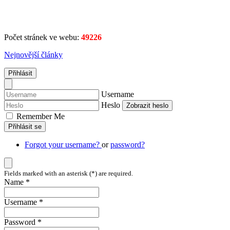
Počet stránek ve webu:
49226
Nejnovější články
Přihlásit
Username
Heslo
Zobrazit heslo
Remember Me
Přihlásit se
Forgot your username?
or
password?
Fields marked with an asterisk (*) are required.
Name *
Username *
Password *