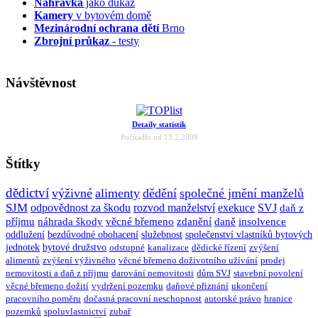
Nahrávka
jako důkaz
Kamery
v bytovém domě
Mezinárodní ochrana dětí
Brno
Zbrojní průkaz
- testy
Návštěvnost
Detaily statistik
Počítadlo od 13.2.2009
Štítky
dědictví
výživné
alimenty
dědění
společné jmění manželů
SJM
odpovědnost za škodu
rozvod manželství
exekuce
SVJ
daň z
příjmu
náhrada škody
věcné břemeno
zdanění
daně
insolvence
oddlužení
bezdůvodné obohacení
služebnost
společenství vlastníků bytových
jednotek
bytové družstvo
odstupné
kanalizace
dědické řízení
zvýšení
alimentů
zvýšení výživného
věcné břemeno doživotního užívání
prodej
nemovitosti a daň z příjmu
darování nemovitosti
dům SVJ
stavební povolení
věcné břemeno dožití
vydržení pozemku
daňové přiznání
ukončení
pracovního poměru
dočasná pracovní neschopnost
autorské právo
hranice
pozemků
spoluvlastnictví
zubař