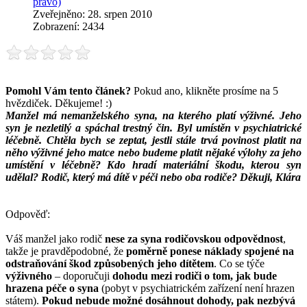
právo)
Zveřejněno: 28. srpen 2010
Zobrazení: 2434
Pomohl Vám tento článek?
Pokud ano, klikněte prosíme na 5
hvězdiček. Děkujeme! :)
Manžel má nemanželského syna, na kterého platí výživné. Jeho
syn je nezletilý a spáchal trestný čin. Byl umístěn v psychiatrické
léčebně. Chtěla bych se zeptat, jestli stále trvá povinost platit na
něho výživné jeho matce nebo budeme platit nějaké výlohy za jeho
umístění v léčebně? Kdo hradí materiální škodu, kterou syn
udělal? Rodič, který má dítě v péči nebo oba rodiče? Děkuji, Klára
Odpověď:
Váš manžel jako rodič
nese za syna rodičovskou odpovědnost
,
takže je pravděpodobné, že
poměrně ponese náklady spojené na
odstraňování škod způsobených jeho dítětem
. Co se týče
výživného
– doporučuji
dohodu mezi rodiči o tom, jak bude
hrazena péče o syna
(pobyt v psychiatrickém zařízení není hrazen
státem).
Pokud nebude možné dosáhnout dohody, pak nezbývá