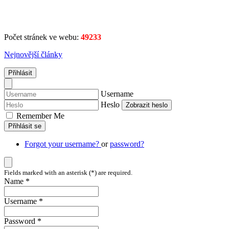
Počet stránek ve webu:
49233
Nejnovější články
Přihlásit
Username
Heslo
Zobrazit heslo
Remember Me
Přihlásit se
Forgot your username?
or
password?
Fields marked with an asterisk (*) are required.
Name *
Username *
Password *