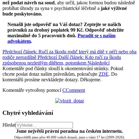
než podat návrh na soud
, aby určil, jakou formou budou následně
probíhat úhrady za syna v psychiatrické léčebně a
jaké výživné
bude poskytováno.
Nenašli jste odpověď na Váš dotaz? Zeptejte se našich
právníků za drobný poplatek 99 Kč.
Odpověď obdržíte
maximálně do 5 pracovních dnů
.
Poradit se s naším
advokátem
.
Předchozí článek: Ručí za škodu rodič který má dítě v péči nebo oba
rodiče nerozdílně
Předchozí
Další článek: Kdo ručí za škodu
způsobenou nezletilým dítětem, potomkem
Následující
Komentáře pod články slouží k okomentování stránky. Pokud
chcete poslat dotaz našim právníkům, pokračujte
ZDE
. Do
komentářů prosíme nevkládejte dotazy. Děkujeme.
Komentáře vytvořeny pomocí
CComment
Chytré vyhledávání
Hledat
Jsme největší právní poradna na českém internetu.
Odpověděli jsme přes 40.000 vašich dotazů, jsme s vámi 17 let (2009-2026).