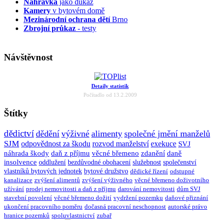
Nahrávka
jako důkaz
Kamery
v bytovém domě
Mezinárodní ochrana dětí
Brno
Zbrojní průkaz
- testy
Návštěvnost
Detaily statistik
Počítadlo od 13.2.2009
Štítky
dědictví
dědění
výživné
alimenty
společné jmění manželů
SJM
odpovědnost za škodu
rozvod manželství
exekuce
SVJ
náhrada škody
daň z příjmu
věcné břemeno
zdanění
daně
insolvence
oddlužení
bezdůvodné obohacení
služebnost
společenství
vlastníků bytových jednotek
bytové družstvo
dědické řízení
odstupné
kanalizace
zvýšení alimentů
zvýšení výživného
věcné břemeno doživotního
užívání
prodej nemovitosti a daň z příjmu
darování nemovitosti
dům SVJ
stavební povolení
věcné břemeno dožití
vydržení pozemku
daňové přiznání
ukončení pracovního poměru
dočasná pracovní neschopnost
autorské právo
hranice pozemků
spoluvlastnictví
zubař