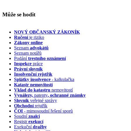
Může se hodit
NOVÝ OBČANSKÝ ZÁKONÍK
Ručení
je riziko
Zákony online
Seznam
advokátů
Seznam notářů
Podání
trestního oznámení
Inspekce
práce
Právní slovník
Insolvenční
rejstřík
Splátky insolvence
- kalkulačka
Katastr nemovitostí
Vklad do katastru
nemovitostí
Vynálezy,
patenty
, ochranné známky
Slovník
veřejné správy
Obchodní
rejstřík
ČOI
- mimosoudní řešení sporů
Soudní
znalci
Registr
exekucí
Exekuční
dražby