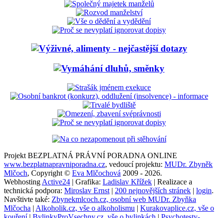
Projekt BEZPLATNÁ PRÁVNÍ PORADNA ONLINE
www.bezplatnapravniporadna.cz
, vedoucí projektu:
MUDr. Zbyněk
Mlčoch
, Copyright ©
Eva Mlčochová
2009 - 2026.
Webhosting
Active24
| Grafika:
Ladislav Křížek
| Realizace a
technická podpora:
Miroslav Ernst
|
200 nejnovějších stránek
|
login
.
Navštivte také:
Zbynekmlcoch.cz, osobní web MUDr. Zbyňka
Mlčocha
|
Alkoholik.cz, vše o alkoholismu
|
Kurakovaplice.cz, vše o
kouření
|
BylinkyProVsechny.cz, vše o bylinkách
|
Psychotesty-