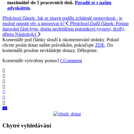
maximálně do 5 pracovních dnů
.
Poradit se s naším
advokátem
.
Předchozí článek: Jak se zbavit podílu zchátralé nemovitosti - je
možné opustit věc a ignorovat ji?
Předchozí
Další článek: Postup
darování části bytu, domu nezletilému potomkovi (synovi, dceři),
dětem
Následující
Komentáře pod články slouží k okomentování stránky. Pokud
chcete poslat dotaz našim právníkům, pokračujte
ZDE
. Do
komentářů prosíme nevkládejte dotazy. Děkujeme.
Komentáře vytvořeny pomocí
CComment
Chytré vyhledávání