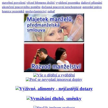
stavební povolení
věcné břemeno dožití
vydržení pozemku
daňové přiznání
ukončení pracovního poměru
dočasná pracovní neschopnost
autorské právo
hranice pozemků
spoluvlastnictví
zubař