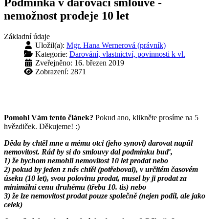
Podmínka v darovací smlouvě -
nemožnost prodeje 10 let
Základní údaje
Uložil(a):
Mgr. Hana Wernerová (právník)
Kategorie:
Darování, vlastnictví, povinnosti k vl.
Zveřejněno: 16. březen 2019
Zobrazení: 2871
Pomohl Vám tento článek?
Pokud ano, klikněte prosíme na 5
hvězdiček. Děkujeme! :)
Děda by chtěl mne a mému otci (jeho synovi) darovat napůl
nemovitost. Rád by si do smlouvy dal podmínku buď,
1) že bychom nemohli nemovitost 10 let prodat nebo
2) pokud by jeden z nás chtěl (potřeboval), v určitém časovém
úseku (10 let), svou polovinu prodat, musel by ji prodat za
minimální cenu druhému (třeba 10. tis) nebo
3) že lze nemovitost prodat pouze společně (nejen podíl, ale jako
celek)