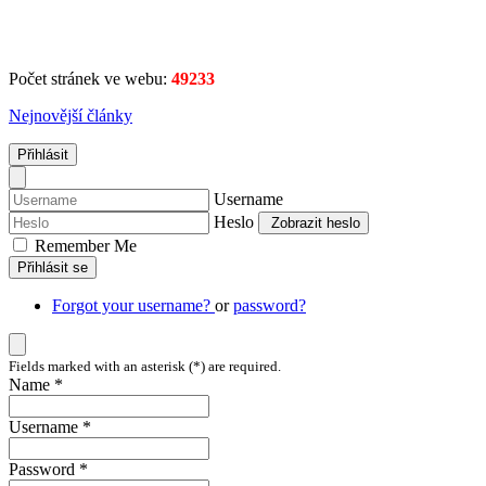
Počet stránek ve webu:
49233
Nejnovější články
Přihlásit
Username
Heslo
Zobrazit heslo
Remember Me
Přihlásit se
Forgot your username?
or
password?
Fields marked with an asterisk (*) are required.
Name *
Username *
Password *