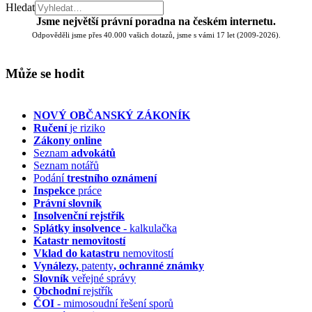
Hledat
Jsme největší právní poradna na českém internetu.
Odpověděli jsme přes 40.000 vašich dotazů, jsme s vámi 17 let (2009-2026).
Může se hodit
NOVÝ OBČANSKÝ ZÁKONÍK
Ručení
je riziko
Zákony online
Seznam
advokátů
Seznam notářů
Podání
trestního oznámení
Inspekce
práce
Právní slovník
Insolvenční
rejstřík
Splátky insolvence
- kalkulačka
Katastr nemovitostí
Vklad do katastru
nemovitostí
Vynálezy,
patenty
, ochranné známky
Slovník
veřejné správy
Obchodní
rejstřík
ČOI
- mimosoudní řešení sporů