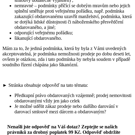
smlouvy dodatečně vyjasněn) ;
nemravné – podmínky příčící se dobrým mravům nebo jejich
splnění směřuje proti veřejnému pořádku, např. podmínka
zakazující obdarovanému uzavřít manželství, podmínka, která
se dotýká lidské důstojnosti či náboženského přesvědčení
obdarovaného, a jiné;
odporující veřejnému pořádku;
šikanující obdarovaného.
Mám za to, že jediná podmínka, která by byla z Vámi uvedených
akceptovatelná, je podmínka nemožnosti prodeje po dobu deseti let,
ovšem je otázkou, zda i tato podmínka by nebyla soudem v případě
soudního řízení chápána jako šikanózní.
► Stránka obsahuje odpověď na tato témata:
Předkupní právo obdarovaných vzájemně; prodej nemovitosti
obdarovanými vždy jen jako celek
Je možné udělit zákaz prodeje nebo dalšího darování v
darovací smlouvě mezi dárcem a obdarovaným?
Nenašli jste odpověď na Váš dotaz? Zeptejte se našich
právníků za drobný poplatek 99 Kč.
Odpověď obdržíte