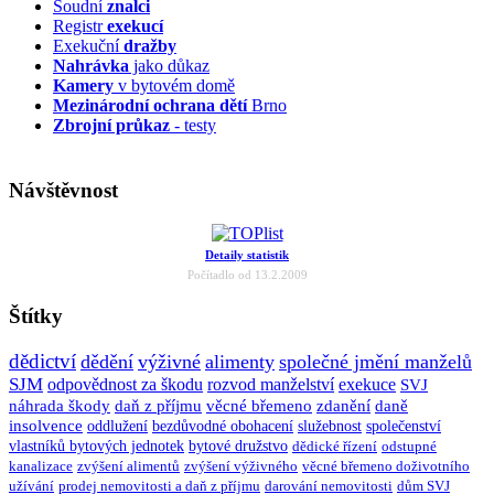
Soudní
znalci
Registr
exekucí
Exekuční
dražby
Nahrávka
jako důkaz
Kamery
v bytovém domě
Mezinárodní ochrana dětí
Brno
Zbrojní průkaz
- testy
Návštěvnost
Detaily statistik
Počítadlo od 13.2.2009
Štítky
dědictví
dědění
výživné
alimenty
společné jmění manželů
SJM
odpovědnost za škodu
rozvod manželství
exekuce
SVJ
náhrada škody
daň z příjmu
věcné břemeno
zdanění
daně
insolvence
oddlužení
bezdůvodné obohacení
služebnost
společenství
vlastníků bytových jednotek
bytové družstvo
dědické řízení
odstupné
kanalizace
zvýšení alimentů
zvýšení výživného
věcné břemeno doživotního
užívání
prodej nemovitosti a daň z příjmu
darování nemovitosti
dům SVJ