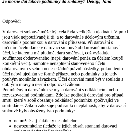
Je možné dat takové podmínky do smlouvy? Děkuji, Jana
Odpověď:
V darovací smlouvě může být celá řada vedlejších ujednání. V praxi
jsou však nejpoužívanější tři, a to darování s účelovým určením,
darování s podmínkou a darování s příkazem. Při darování s
určením účelu dárce v darovací smlouvě obdarovanému stanoví
účel, ke kterému má předmět daru směřovat, což vyžaduje
součinnost obdarovaného (např. darování peněz za účelem koupě
konkrétní věci). Samotné nenaplnění stanoveného účelu
obdarovaným s sebou nenese žádné právní následky, pokud tento
účel nebyl ujednán ve formě příkazu nebo podmínky, a je tedy
pouhým morálním závazkem. Účel darování musí být v souladu s
dobrými mravy a nesmí odporovat zákonu.
Podmíněným darováním se myslí darování s odkládacími nebo
rozvazovacími podmínkami. Zde lze podřadit darování pro případ
smrti, které v sobě obsahuje odkládací podmínku spočívající ve
smrti dárce. Zákon zakazuje pod sankcí neplatnosti, aby v darovací
smlouvě byly obsaženy tyto podmínky:
nemožné - tj. fakticky nesplnitelné.
nesrozumitelné (ledaže je jejich obsah stranami darovací