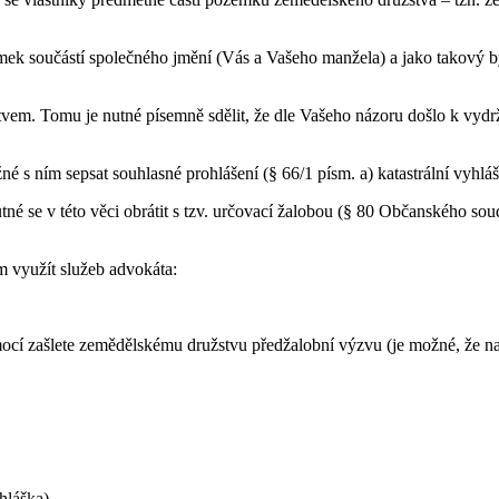
emek součástí společného jmění (Vás a Vašeho manžela) a jako takový 
vem. Tomu je nutné písemně sdělit, že dle Vašeho názoru došlo k vydr
é s ním sepsat souhlasné prohlášení (§ 66/1 písm. a) katastrální vyhláš
é se v této věci obrátit s tzv. určovací žalobou (§ 80 Občanského sou
 využít služeb advokáta:
omocí zašlete zemědělskému družstvu předžalobní výzvu (je možné, že n
yhláška)