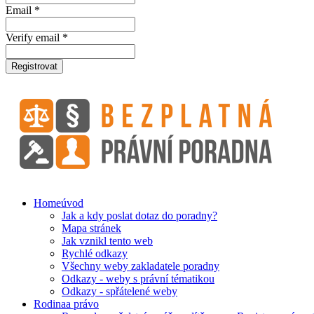
Email *
Verify email *
Registrovat
Home
úvod
Jak a kdy poslat dotaz do poradny?
Mapa stránek
Jak vznikl tento web
Rychlé odkazy
Všechny weby zakladatele poradny
Odkazy - weby s právní tématikou
Odkazy - spřátelené weby
Rodina
a právo