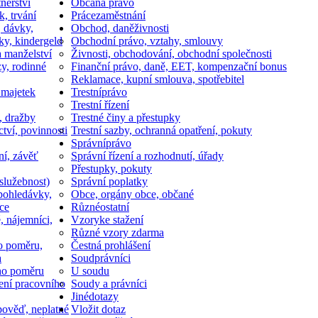
nerství
Občan
a právo
k, trvání
Práce
zaměstnání
, dávky,
Obchod, daně
živnosti
ky, kindergeld
Obchodní právo, vztahy, smlouvy
a manželství
Živnosti, obchodování, obchodní společnosti
y, rodinné
Finanční právo, daně, EET, kompenzační bonus
Reklamace, kupní smlouva, spotřebitel
 majetek
Trestní
právo
Trestní řízení
, dražby
Trestné činy a přestupky
ctví, povinnosti
Trestní sazby, ochranná opatření, pokuty
Správní
právo
ní, závěť
Správní řízení a rozhodnutí, úřady
Přestupky, pokuty
služebnost)
Správní poplatky
pohledávky,
Obce, orgány obce, občané
ce
Různé
ostatní
, nájemníci,
Vzory
ke stažení
Různé vzory zdarma
o poměru,
Čestná prohlášení
a
Soud
právníci
ho poměru
U soudu
ní pracovního
Soudy a právníci
Jiné
dotazy
ověď, neplatné
Vložit dotaz