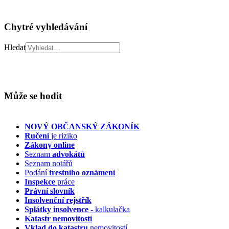
Chytré vyhledávání
Hledat
Může se hodit
NOVÝ OBČANSKÝ ZÁKONÍK
Ručení
je riziko
Zákony online
Seznam
advokátů
Seznam notářů
Podání
trestního oznámení
Inspekce
práce
Právní slovník
Insolvenční
rejstřík
Splátky insolvence
- kalkulačka
Katastr nemovitostí
Vklad do katastru
nemovitostí