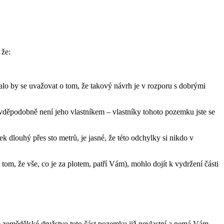
 že:
o by se uvažovat o tom, že takový návrh je v rozporu s dobrými
děpodobně není jeho vlastníkem – vlastníky tohoto pozemku jste se
 dlouhý přes sto metrů, je jasné, že této odchylky si nikdo v
tom, že vše, co je za plotem, patří Vám), mohlo dojít k vydržení části
e zemědělské družstvo tuto část pozemku již nevlastní a nemá Vám