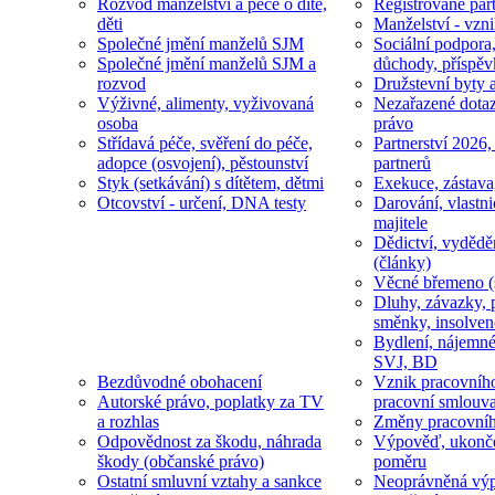
Rozvod manželství a péče o dítě,
Registrované part
děti
Manželství - vzni
Společné jmění manželů SJM
Sociální podpora
Společné jmění manželů SJM a
důchody, příspěv
rozvod
Družstevní byty 
Výživné, alimenty, vyživovaná
Nezařazené dotaz
osoba
právo
Střídavá péče, svěření do péče,
Partnerství 2026,
adopce (osvojení), pěstounství
partnerů
Styk (setkávání) s dítětem, dětmi
Exekuce, zástava
Otcovství - určení, DNA testy
Darování, vlastni
majitele
Dědictví, vydědě
(články)
Věcné břemeno (
Dluhy, závazky, 
směnky, insolven
Bydlení, nájemné
SVJ, BD
Bezdůvodné obohacení
Vznik pracovníh
Autorské právo, poplatky za TV
pracovní smlouv
a rozhlas
Změny pracovní
Odpovědnost za škodu, náhrada
Výpověď, ukonče
škody (občanské právo)
poměru
Ostatní smluvní vztahy a sankce
Neoprávněná výp