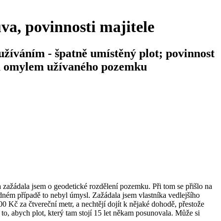
va, povinnosti majitele
íváním - špatně umístěný plot; povinnost
nu omylem užívaného pozemku
 zažádala jsem o geodetické rozdělení pozemku. Při tom se přišlo na
dném případě to nebyl úmysl. Zažádala jsem vlastníka vedlejšího
0 Kč za čtvereční metr, a nechtějí dojít k nějaké dohodě, přestože
to, abych plot, který tam stojí 15 let někam posunovala. Může si