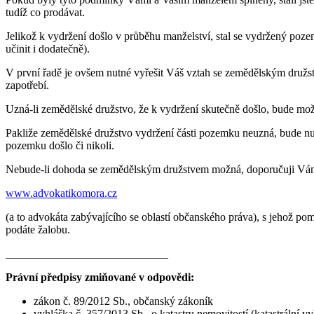
tudíž co prodávat.
Jelikož k vydržení došlo v průběhu manželství, stal se vydržený poz
učinit i dodatečně).
V první řadě je ovšem nutné vyřešit Váš vztah se zemědělským družst
zapotřebí.
Uzná-li zemědělské družstvo, že k vydržení skutečně došlo, bude možn
Pakliže zemědělské družstvo vydržení části pozemku neuzná, bude nutn
pozemku došlo či nikoli.
Nebude-li dohoda se zemědělským družstvem možná, doporučuji Vám
www.advokatikomora.cz
(a to advokáta zabývajícího se oblastí občanského práva), s jehož p
podáte žalobu.
_____________________________
Právní předpisy zmiňované v odpovědi:
zákon č. 89/2012 Sb., občanský zákoník
vyhláška č. 357/2013 Sb., o katastru nemovitostí (katastrální v