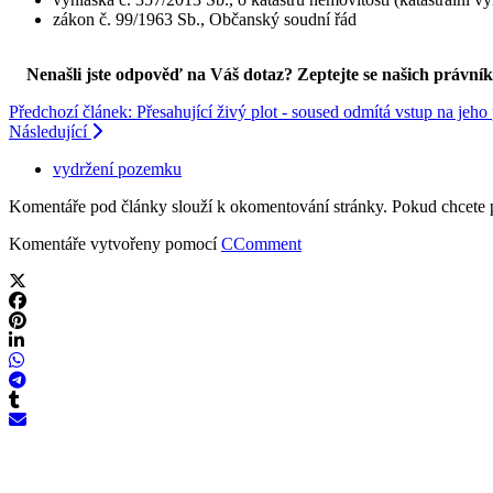
zákon č. 99/1963 Sb., Občanský soudní řád
Nenašli jste odpověď na Váš dotaz? Zeptejte se našich právní
Předchozí článek: Přesahující živý plot - soused odmítá vstup na jeh
Následující
vydržení pozemku
Komentáře pod články slouží k okomentování stránky. Pokud chcete 
Komentáře vytvořeny pomocí
CComment