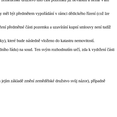
by měl být předmětem vypořádání v rámci dědického řízení (což lze
žení předmětné části pozemku a uzavírání kupní smlouvy není tudíž
ky), které bude následně vloženo do katastru nemovitostí.
dního řádu) na soud. Ten svým rozhodnutím určí, zda k vydržení části
a jejím základě změní zemědělské družstvo svůj názor), případně