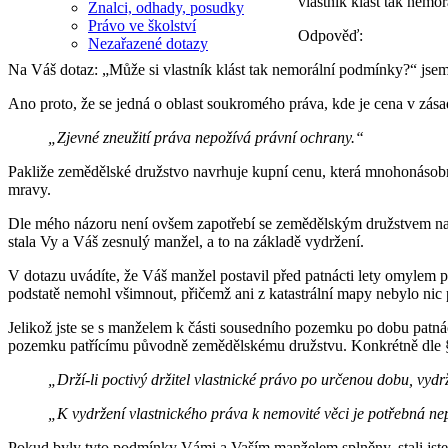
vlastník klást tak nem
Znalci, odhady, posudky
Právo ve školství
Odpověď:
Nezařazené dotazy
Na Váš dotaz: „Může si vlastník klást tak nemorální podmínky?“ js
Ano proto, že se jedná o oblast soukromého práva, kde je cena v zás
„Zjevné zneužití práva nepožívá právní ochrany.“
Pakliže zemědělské družstvo navrhuje kupní cenu, která mnohonásobn
mravy.
Dle mého názoru není ovšem zapotřebí se zemědělským družstvem nadá
stala Vy a Váš zesnulý manžel, a to na základě vydržení.
V dotazu uvádíte, že Váš manžel postavil před patnácti lety omylem p
podstatě nemohl všimnout, přičemž ani z katastrální mapy nebylo nic 
Jelikož jste se s manželem k části sousedního pozemku po dobu patnácti
pozemku patřícímu původně zemědělskému družstvu. Konkrétně dle § 
„Drží-li poctivý držitel vlastnické právo po určenou dobu, vydrž
„K vydržení vlastnického práva k nemovité věci je potřebná nep
Pokud byly tyto podmínky Vámi a Vaším manželem splněny, stali jste