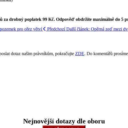
ků za drobný poplatek 99 Kč.
Odpověď obdržíte maximálně do 5 p
o pozemek pro ořez větví
Předchozí
Další článek: Opěrná zeď mezi dv
poslat dotaz našim právníkům, pokračujte
ZDE
. Do komentářů prosíme
Nejnovější dotazy dle oboru