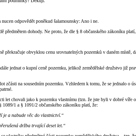
orální podmínky? Děkuji.
em nucen odpovědět poněkud šalamounsky: Ano i ne.
adě předmětem dohody. Ne proto, že dle § 8 občanského zákoníku platí,
ě překračuje obvyklou cenu srovnatelných pozemků v daném místě, dal
le jednat o kupní ceně pozemku, jelikož zemědělské družstvo již prav
lot zčásti na sousedním pozemku. Vzhledem k tomu, že se jednalo o úsek
patrné.
 let chovali jako k pozemku vlastnímu (tzn. že jste byli v dobré víře o 
1089/1 a § 1091/2 občanského zákoníku platí, že:
í je a nabude věc do vlastnictví.“
řerušená držba trvající deset let.“
 se vlastníky předmětné části pozemku zemědělského družstva – tzn. ž