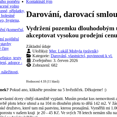
ního poměru
Kontakt
náš tým
acené volno
upné, příplatky,
Darování, darovací smlou
 bolestné
vo, hygiena,
Vydržení pozemku dlouhodobým už
tění (komerční,
akceptovat vysokou prodejní ce
ní pojištění
 stavby
Základní údaje
é činy
Uložil(a):
Mgr. Lukáš Mohyla (právník)
Kategorie:
Darování, vlastnictví, povinnosti k vl.
efinice, texty
Zveřejněno: 3. červen 2026
jení, adopce -
Zobrazení: 682
 náležitosti,
Hodnocení 4.18 (11 hlasů)
ánek?
Pokud ano, klikněte prosíme na 5 hvězdiček. Děkujeme! :)
vlastní dcery chtějí okamžitě vyplatit. Musím prodat kus nemovitosti a
tavbě plotu lehce uhnul a na 104 m dlouhém plotu to dělá 142 m2. V žá
ké družstvo, které tam má pastvinu, kterou pronajímá. Vyměřili mi 1.00
 porostu v našem kraji je 20 - 45 Kč. Ve svých 78 letech nemám sílu na 