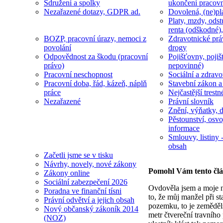
Sdružení a spolky
ukončení pracov
Nezařazené dotazy, GDPR ad.
Dovolená, (ne)pl
Platy, mzdy, odst
renta (odškodné),
BOZP, pracovní úrazy, nemoci z
Zdravotnické prá
povolání
drogy
Odpovědnost za škodu (pracovní
Pojišťovny, pojiš
právo)
nepovinné)
Pracovní neschopnost
Sociální a zdravot
Pracovní doba, řád, kázeň, náplň
Stavební zákon a
práce
Nejčastější trestn
Nezařazené
Právní slovník
Znění, výňatky, d
Pěstounství, osvo
informace
Smlouvy, listiny -
obsah
Začetli jsme se v tisku
Návrhy, novely, nové zákony
Pomohl Vám tento čl
Zákony online
Sociální zabezpečení 2026
Ovdověla jsem a moje ne
Poradna ve finanční tísni
to, že můj manžel při s
Právní odvětví a jejich obsah
pozemku, to je zeměděls
Nový občanský zákoník 2014
metr čtvereční travního
(NOZ)