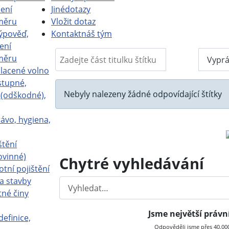
ení
Jiné
dotazy
měru
Vložit dotaz
ýpověď,
Kontakt
náš tým
ení
Zadejte část titulku štítku
měru
Filtr
Vyprá
placené volno
stupné,
Informace
Nebyly nalezeny žádné odpovídající štítky
a (odškodné),
ávo, hygiena,
štění
ovinné)
Chytré vyhledávání
otní pojištění
a stavby
Hledat
tné činy
Jsme největší práv
definice,
Odpověděli jsme přes 40.000 