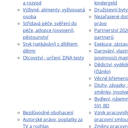
a rozvod
kindergeld
Výživné, alimenty, vyživovaná
Družstevní byty
osoba
Nezařazené dot
Střídavá péče, svěření do
právo
péče, adopce (osvojení),
Partnerství 202
pěstounství
partnerů
Styk (setkávání) s dítětem,
Exekuce, zástav
dětmi
Darování, vlastn
Otcovství - určení, DNA testy
povinnosti maji
Dědictví, vydědě
(články)
Věcné břemeno 
Dluhy, závazky,
směnky, insolv
Bydlení, nájemn
SVJ, BD
Bezdůvodné obohacení
Vznik pracovní
Autorské právo, poplatky za
pracovní smlou
TV a rozhlas
Změny pracovn