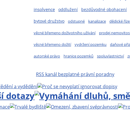
insolvence
oddlužení
bezdůvodné obohacení
bytové družstvo
odstupné
kanalizace
dědické říze
věcné břemeno doživotního užívání
prodej nemovitost
věcné břemeno dožití
vydržení pozemku
daňové při
autorské právo
hranice pozemků
spoluvlastnictví
z
RSS kanál bezplatné právní poradny