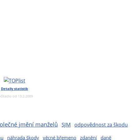
Detaily statistik
čítadlo od 13.2.2009
olečné jmění manželů
SJM
odpovědnost za škodu
mu
náhrada škody
věcné břemeno
zdanění
daně