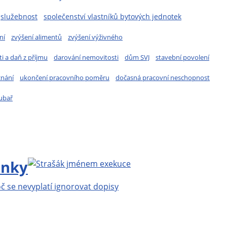
služebnost
společenství vlastníků bytových jednotek
ní
zvýšení alimentů
zvýšení výživného
i a daň z příjmu
darování nemovitosti
dům SVJ
stavební povolení
znání
ukončení pracovního poměru
dočasná pracovní neschopnost
ubař