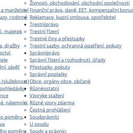
Živnosti, obchodování, obchodní společnosti
 a manželství
Finanční právo, daně, EET, kompenzační bonu
azy, rodinné
Reklamace, kupní smlouva, spotřebitel
Trestní
právo
6, majetek
Trestní řízení
Trestné činy a přestupky
a, dražby
Trestní sazby, ochranná opatření, pokuty
ictví,
Správní
právo
tele
Správní řízení a rozhodnutí, úřady
ní, závěť
Přestupky, pokuty
Správní poplatky
(služebnost)
Obce, orgány obce, občané
 pohledávky,
Různé
ostatní
ence
Vzory
ke stažení
é, nájemníci,
Různé vzory zdarma
Čestná prohlášení
ho poměru,
Soud
právníci
va
U soudu
ího poměru
Soudy a právníci