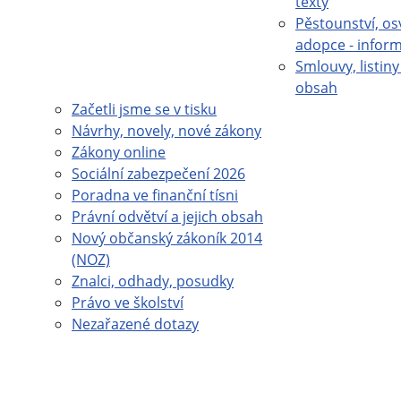
texty
Pěstounství, os
adopce - infor
Smlouvy, listiny 
obsah
Začetli jsme se v tisku
Návrhy, novely, nové zákony
Zákony online
Sociální zabezpečení 2026
Poradna ve finanční tísni
Právní odvětví a jejich obsah
Nový občanský zákoník 2014
(NOZ)
Znalci, odhady, posudky
Právo ve školství
Nezařazené dotazy