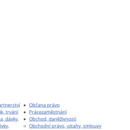
rtnerství
Občan
a právo
ik, trvání
Práce
zaměstnání
a, dávky,
Obchod, daně
živnosti
ěvky,
Obchodní právo, vztahy, smlouvy