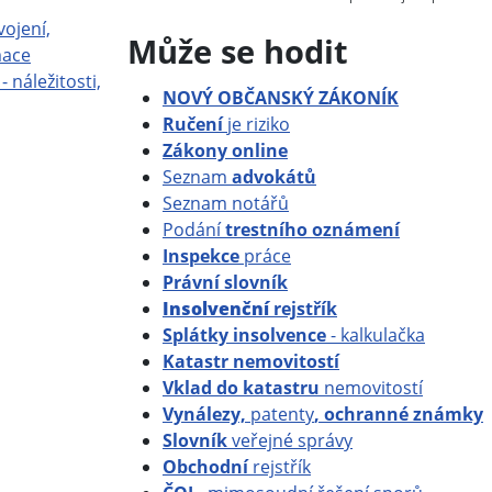
vojení,
Může se hodit
mace
- náležitosti,
NOVÝ OBČANSKÝ ZÁKONÍK
Ručení
je riziko
Zákony online
Seznam
advokátů
Seznam notářů
Podání
trestního oznámení
Inspekce
práce
Právní slovník
Insolvenční
rejstřík
Splátky insolvence
- kalkulačka
Katastr nemovitostí
Vklad do katastru
nemovitostí
Vynálezy,
patenty
, ochranné známky
Slovník
veřejné správy
Obchodní
rejstřík