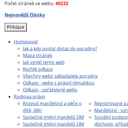
Počet stránek ve webu:
49232
Nejnovější články
Přihlásit
Home
úvod
Jak a kdy poslat dotaz do poradny?
Mapa stránek
Jak vznikl tento web
Rychlé odkazy
Všechny weby zakladatele poradny
Odkazy - weby s právní tématikou
Odkazy - spřátelené weby
Rodina
a právo
Rozvod manželství a péče o
Registrované pa
dítě, děti
Manželství - vzn
Společné jmění manželů SJM
Sociální podpor
Společné jmění manželů SJM
důchody, přísp