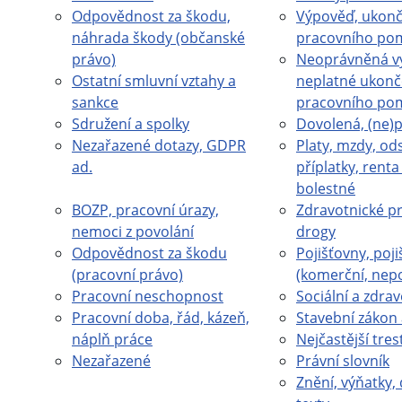
Odpovědnost za škodu,
Výpověď, ukonč
náhrada škody (občanské
pracovního po
právo)
Neoprávněná v
Ostatní smluvní vztahy a
neplatné ukonč
sankce
pracovního po
Sdružení a spolky
Dovolená, (ne)
Nezařazené dotazy, GDPR
Platy, mzdy, od
ad.
příplatky, rent
bolestné
BOZP, pracovní úrazy,
Zdravotnické pr
nemoci z povolání
drogy
Odpovědnost za škodu
Pojišťovny, poji
(pracovní právo)
(komerční, nep
Pracovní neschopnost
Sociální a zdrav
Pracovní doba, řád, kázeň,
Stavební zákon 
náplň práce
Nejčastější tres
Nezařazené
Právní slovník
Znění, výňatky, 