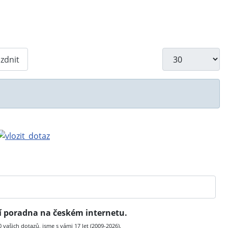
Počet zobrazení
zdnit
ní poradna na českém internetu.
vašich dotazů, jsme s vámi 17 let (2009-2026).