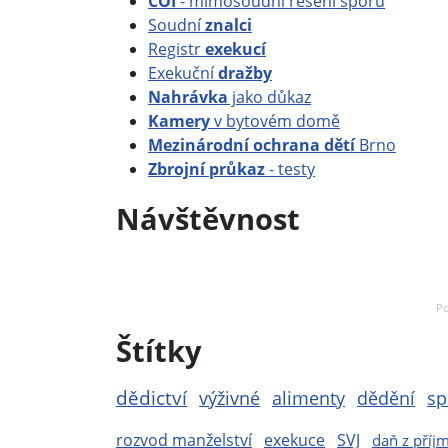
ČOI
- mimosoudní řešení sporů
Soudní
znalci
Registr
exekucí
Exekuční
dražby
Nahrávka
jako důkaz
Kamery
v bytovém domě
Mezinárodní ochrana dětí
Brno
Zbrojní průkaz
- testy
Návštěvnost
Po
Štítky
dědictví
výživné
alimenty
dědění
sp
rozvod manželství
exekuce
SVJ
daň z příj