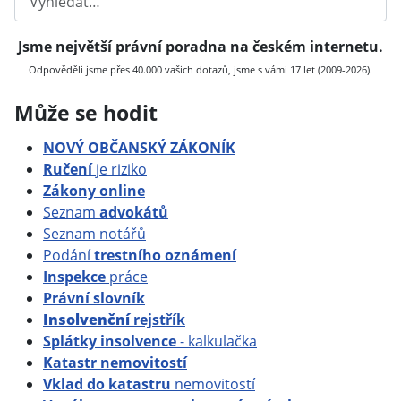
Jsme největší právní poradna na českém internetu.
Odpověděli jsme přes 40.000 vašich dotazů, jsme s vámi 17 let (2009-2026).
Může se hodit
NOVÝ OBČANSKÝ ZÁKONÍK
Ručení
je riziko
Zákony online
Seznam
advokátů
Seznam notářů
Podání
trestního oznámení
Inspekce
práce
Právní slovník
Insolvenční
rejstřík
Splátky insolvence
- kalkulačka
Katastr nemovitostí
Vklad do katastru
nemovitostí