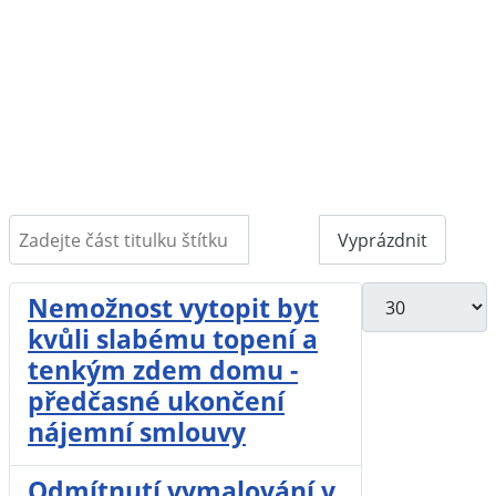
Zadejte část titulku štítku
Filtr
Vyprázdnit
Počet zobrazení
Nemožnost vytopit byt
kvůli slabému topení a
tenkým zdem domu -
předčasné ukončení
nájemní smlouvy
Odmítnutí vymalování v