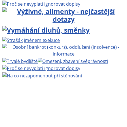
Projekt BEZPLATNÁ PRÁVNÍ PORADNA ONLINE
www.bezplatnapravniporadna.cz
, vedoucí projektu:
MUDr. Zbyněk Mlčoch
, Copyright ©
Eva Mlčochová
2009 - 2026.