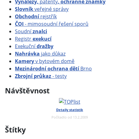
Vynálezy,
patenty
, ochranné známky
Slovník
veřejné správy
Obchodní
rejstřík
ČOI
- mimosoudní řešení sporů
Soudní
znalci
Registr
exekucí
Exekuční
dražby
Nahrávka
jako důkaz
Kamery
v bytovém domě
Mezinárodní ochrana dětí
Brno
Zbrojní průkaz
- testy
Návštěvnost
Detaily statistik
Počítadlo od 13.2.2009
Štítky