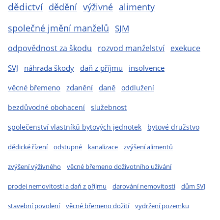
dědictví
dědění
výživné
alimenty
společné jmění manželů
SJM
odpovědnost za škodu
rozvod manželství
exekuce
SVJ
náhrada škody
daň z příjmu
insolvence
věcné břemeno
zdanění
daně
oddlužení
bezdůvodné obohacení
služebnost
společenství vlastníků bytových jednotek
bytové družstvo
dědické řízení
odstupné
kanalizace
zvýšení alimentů
zvýšení výživného
věcné břemeno doživotního užívání
prodej nemovitosti a daň z příjmu
darování nemovitosti
dům SVJ
stavební povolení
věcné břemeno dožití
vydržení pozemku