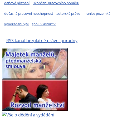
daňové přiznání
ukončení pracovního poměru
dočasná pracovní neschopnost
autorské právo
hranice pozemků
vypořádání SJM
spoluvlastnictví
RSS kanál bezplatné právní poradny