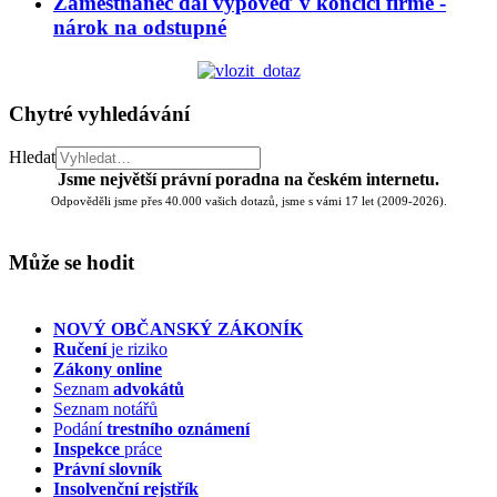
Zaměstnanec dal výpověď v končící firmě -
nárok na odstupné
Chytré vyhledávání
Hledat
Jsme největší právní poradna na českém internetu.
Odpověděli jsme přes 40.000 vašich dotazů, jsme s vámi 17 let (2009-2026).
Může se hodit
NOVÝ OBČANSKÝ ZÁKONÍK
Ručení
je riziko
Zákony online
Seznam
advokátů
Seznam notářů
Podání
trestního oznámení
Inspekce
práce
Právní slovník
Insolvenční
rejstřík