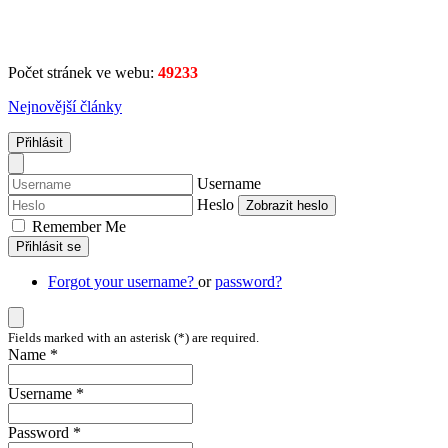
Počet stránek ve webu:
49233
Nejnovější články
Přihlásit
Username
Heslo
Zobrazit heslo
Remember Me
Přihlásit se
Forgot your username?
or
password?
Fields marked with an asterisk (*) are required.
Name *
Username *
Password *