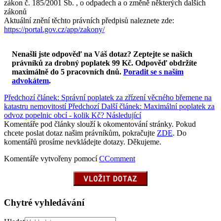
zákon č. 185/2001 Sb. , o odpadech a o změně některých dalších
zákonů
Aktuální znění těchto právních předpisů naleznete zde:
https://portal.gov.cz/app/zakony/
Nenašli jste odpověď na Váš dotaz? Zeptejte se našich
právníků za drobný poplatek 99 Kč.
Odpověď obdržíte
maximálně do 5 pracovních dnů
.
Poradit se s naším
advokátem
.
Předchozí článek: Správní poplatek za zřízení věcného břemene na
katastru nemovitostí
Předchozí
Další článek: Maximální poplatek za
odvoz popelnic obcí - kolik Kč?
Následující
Komentáře pod články slouží k okomentování stránky. Pokud
chcete poslat dotaz našim právníkům, pokračujte
ZDE
. Do
komentářů prosíme nevkládejte dotazy. Děkujeme.
Komentáře vytvořeny pomocí
CComment
Chytré vyhledávání