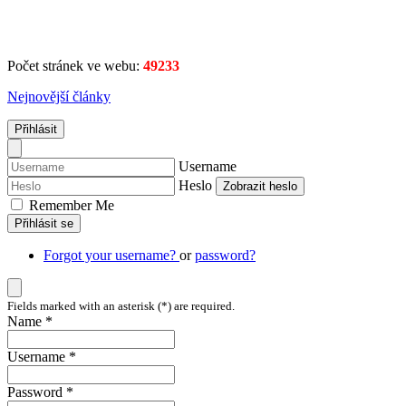
Počet stránek ve webu:
49233
Nejnovější články
Přihlásit
Username
Heslo
Zobrazit heslo
Remember Me
Přihlásit se
Forgot your username?
or
password?
Fields marked with an asterisk (*) are required.
Name *
Username *
Password *