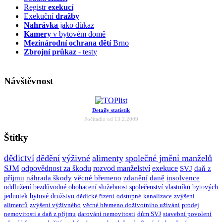
Registr
exekucí
Exekuční
dražby
Nahrávka
jako důkaz
Kamery
v bytovém domě
Mezinárodní ochrana dětí
Brno
Zbrojní průkaz
- testy
Návštěvnost
Detaily statistik
Počítadlo od 13.2.2009
Štítky
dědictví
dědění
výživné
alimenty
společné jmění manželů
SJM
odpovědnost za škodu
rozvod manželství
exekuce
SVJ
daň z
příjmu
náhrada škody
věcné břemeno
zdanění
daně
insolvence
oddlužení
bezdůvodné obohacení
služebnost
společenství vlastníků bytových
jednotek
bytové družstvo
dědické řízení
odstupné
kanalizace
zvýšení
alimentů
zvýšení výživného
věcné břemeno doživotního užívání
prodej
nemovitosti a daň z příjmu
darování nemovitosti
dům SVJ
stavební povolení