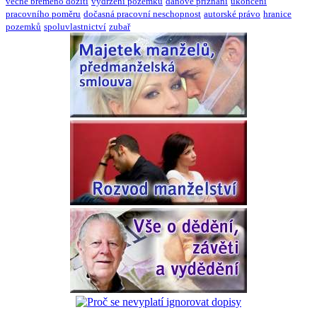
věcné břemeno dožití
vydržení pozemku
daňové přiznání
ukončení
pracovního poměru
dočasná pracovní neschopnost
autorské právo
hranice
pozemků
spoluvlastnictví
zubař