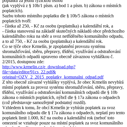
poplatku za jednu fyzickou osobu
(jak vyplývá z § 10b/1 písm. a) bod 1 a písm. b) zákona o místních
poplatcích).
Sazbu tohoto místního poplatku dle § 10b/5 zákona o místních
poplatcích tvoří:
- částka až 250, - Kč za osobu (poplatníka) a kalendářní rok, a
- částka stanovená na základě skutečných nákladů obce předchozího
kalendářního roku na sběr a svoz netříděného komunálního odpadu,
a to až 750, - Kč za osobu (poplatníka) a kalendářní rok.
Co se týče obce Krmelín, je zpoplatnění provozu systému
shromažďování, sběru, přepravy, třídění, využívání a odstraňování
komunálních odpadů upraveno obecně závaznou vyhláškou č.
2/2015, dostupnou zde:
http://www.krmelin.cz/e_download.php?
file=data/editor/91cs_22.pdf&
original=OZV_2_2015_poplatky_komunalni_odpad.pdf
Z této obecně závazné vyhlášky vyplývá, že obec Krmelín nevybírá
místní poplatek za provoz systému shromažďování, sběru, přepravy,
třídění, využívání a odstraňování komunálních odpadů dle § 10b
zákona o místních poplatcích, nýbrž dle § 17a zákona o odpadech
(což představuje samozřejmě podstatný rozdíl).
Vzhledem k tomu, že obcí Krmelín je vybírán poplatek za svoz
komunálního odpadu dle § 17a zákona o odpadech, neplatí pro tento
poplatek limit 1.000, Kč na osobu a kalendářní rok (neboť toto
omezení se vztahuje pouze na místní poplatek za svoz komunálního