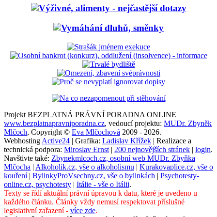
Projekt BEZPLATNÁ PRÁVNÍ PORADNA ONLINE
www.bezplatnapravniporadna.cz
, vedoucí projektu:
MUDr. Zbyněk
Mlčoch
, Copyright ©
Eva Mlčochová
2009 - 2026.
Webhosting
Active24
| Grafika:
Ladislav Křížek
| Realizace a
technická podpora:
Miroslav Ernst
|
200 nejnovějších stránek
|
login
.
Navštivte také:
Zbynekmlcoch.cz, osobní web MUDr. Zbyňka
Mlčocha
|
Alkoholik.cz, vše o alkoholismu
|
Kurakovaplice.cz, vše o
kouření
|
BylinkyProVsechny.cz, vše o bylinkách
|
Psychotesty-
online.cz, psychotesty
|
Itálie - vše o Itálii
.
Texty se řídí aktuální právní úpravou k datu, které je uvedeno u
každého článku. Články vždy nemusí respektovat příslušné
legislativní zařazení -
více zde
.