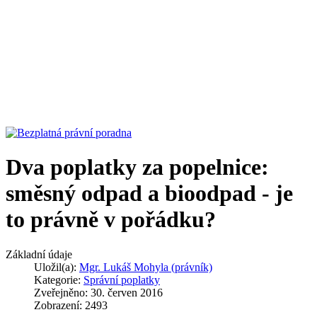
Dva poplatky za popelnice:
směsný odpad a bioodpad - je
to právně v pořádku?
Základní údaje
Uložil(a):
Mgr. Lukáš Mohyla (právník)
Kategorie:
Správní poplatky
Zveřejněno: 30. červen 2016
Zobrazení: 2493