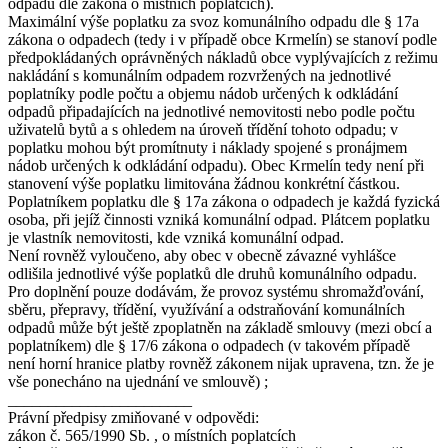
odpadu dle zákona o místních poplatcích).
Maximální výše poplatku za svoz komunálního odpadu dle § 17a
zákona o odpadech (tedy i v případě obce Krmelín) se stanoví podle
předpokládaných oprávněných nákladů obce vyplývajících z režimu
nakládání s komunálním odpadem rozvržených na jednotlivé
poplatníky podle počtu a objemu nádob určených k odkládání
odpadů připadajících na jednotlivé nemovitosti nebo podle počtu
uživatelů bytů a s ohledem na úroveň třídění tohoto odpadu; v
poplatku mohou být promítnuty i náklady spojené s pronájmem
nádob určených k odkládání odpadu). Obec Krmelín tedy není při
stanovení výše poplatku limitována žádnou konkrétní částkou.
Poplatníkem poplatku dle § 17a zákona o odpadech je každá fyzická
osoba, při jejíž činnosti vzniká komunální odpad. Plátcem poplatku
je vlastník nemovitosti, kde vzniká komunální odpad.
Není rovněž vyloučeno, aby obec v obecně závazné vyhlášce
odlišila jednotlivé výše poplatků dle druhů komunálního odpadu.
Pro doplnění pouze dodávám, že provoz systému shromažďování,
sběru, přepravy, třídění, využívání a odstraňování komunálních
odpadů může být ještě zpoplatněn na základě smlouvy (mezi obcí a
poplatníkem) dle § 17/6 zákona o odpadech (v takovém případě
není horní hranice platby rovněž zákonem nijak upravena, tzn. že je
vše ponecháno na ujednání ve smlouvě) ;
_______________________
Právní předpisy zmiňované v odpovědi:
zákon č. 565/1990 Sb. , o místních poplatcích