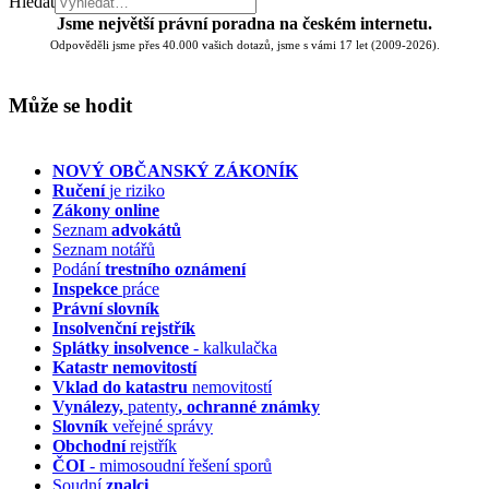
Hledat
Jsme největší právní poradna na českém internetu.
Odpověděli jsme přes 40.000 vašich dotazů, jsme s vámi 17 let (2009-2026).
Může se hodit
NOVÝ OBČANSKÝ ZÁKONÍK
Ručení
je riziko
Zákony online
Seznam
advokátů
Seznam notářů
Podání
trestního oznámení
Inspekce
práce
Právní slovník
Insolvenční
rejstřík
Splátky insolvence
- kalkulačka
Katastr nemovitostí
Vklad do katastru
nemovitostí
Vynálezy,
patenty
, ochranné známky
Slovník
veřejné správy
Obchodní
rejstřík
ČOI
- mimosoudní řešení sporů
Soudní
znalci