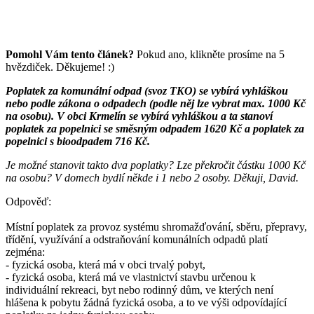
Pomohl Vám tento článek?
Pokud ano, klikněte prosíme na 5
hvězdiček. Děkujeme! :)
Poplatek za komunální odpad (svoz TKO) se vybírá vyhláškou
nebo podle zákona o odpadech (podle něj lze vybrat max. 1000 Kč
na osobu). V obci Krmelín se vybírá vyhláškou a ta stanoví
poplatek za popelnici se směsným odpadem 1620 Kč a poplatek za
popelnici s bioodpadem 716 Kč.
Je možné stanovit takto dva poplatky? Lze překročit částku 1000 Kč
na osobu? V domech bydlí někde i 1 nebo 2 osoby. Děkuji, David.
Odpověď:
Místní poplatek za provoz systému shromažďování, sběru, přepravy,
třídění, využívání a odstraňování komunálních odpadů platí
zejména:
- fyzická osoba, která má v obci trvalý pobyt,
- fyzická osoba, která má ve vlastnictví stavbu určenou k
individuální rekreaci, byt nebo rodinný dům, ve kterých není
hlášena k pobytu žádná fyzická osoba, a to ve výši odpovídající