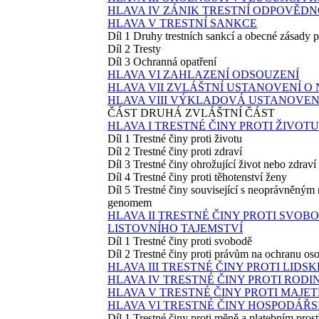
HLAVA IV ZÁNIK TRESTNÍ ODPOVĚDN
HLAVA V TRESTNÍ SANKCE
Díl 1 Druhy trestních sankcí a obecné zásady p
Díl 2 Tresty
Díl 3 Ochranná opatření
HLAVA VI ZAHLAZENÍ ODSOUZENÍ
HLAVA VII ZVLÁŠTNÍ USTANOVENÍ O
HLAVA VIII VÝKLADOVÁ USTANOVEN
ČÁST DRUHÁ ZVLÁŠTNÍ ČÁST
HLAVA I TRESTNÉ ČINY PROTI ŽIVOTU
Díl 1 Trestné činy proti životu
Díl 2 Trestné činy proti zdraví
Díl 3 Trestné činy ohrožující život nebo zdraví
Díl 4 Trestné činy proti těhotenství ženy
Díl 5 Trestné činy související s neoprávněný
genomem
HLAVA II TRESTNÉ ČINY PROTI SVO
LISTOVNÍHO TAJEMSTVÍ
Díl 1 Trestné činy proti svobodě
Díl 2 Trestné činy proti právům na ochranu oso
HLAVA III TRESTNÉ ČINY PROTI LIDS
HLAVA IV TRESTNÉ ČINY PROTI RODI
HLAVA V TRESTNÉ ČINY PROTI MAJE
HLAVA VI TRESTNÉ ČINY HOSPODÁŘ
Díl 1 Trestné činy proti měně a platebním pro