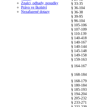
Znalci, odhady, posudky
§ 33-35
Právo ve školství
§ 36-104
Nezařazené dotazy
§ 36-38
§ 39-95
§ 96-104
§ 105-106
§ 107-109
§ 110-139
§ 140-418
§ 140-167
§ 140-144
§ 145-148
§ 149-158
§ 159-163
§ 164-167
§ 168-184
§ 168-179
§ 180-184
§ 185-193
§ 194-204
§ 205-232
§ 233-271
§ 233-239