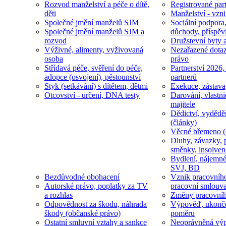
Rozvod manželství a péče o dítě,
Registrované part
děti
Manželství - vzni
Společné jmění manželů SJM
Sociální podpora
Společné jmění manželů SJM a
důchody, příspěv
rozvod
Družstevní byty 
Výživné, alimenty, vyživovaná
Nezařazené dotaz
osoba
právo
Střídavá péče, svěření do péče,
Partnerství 2026,
adopce (osvojení), pěstounství
partnerů
Styk (setkávání) s dítětem, dětmi
Exekuce, zástava
Otcovství - určení, DNA testy
Darování, vlastni
majitele
Dědictví, vydědě
(články)
Věcné břemeno (
Dluhy, závazky, 
směnky, insolven
Bydlení, nájemné
SVJ, BD
Bezdůvodné obohacení
Vznik pracovníh
Autorské právo, poplatky za TV
pracovní smlouv
a rozhlas
Změny pracovní
Odpovědnost za škodu, náhrada
Výpověď, ukonče
škody (občanské právo)
poměru
Ostatní smluvní vztahy a sankce
Neoprávněná výp