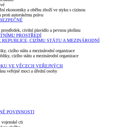
ové
ržní ekonomiky a oběhu zboží ve styku s cizinou
a proti autorskému právu
EBEZPEČNÉ
prostředek, civilní plavidlo a pevnou plošinu
VOTNÍMU PROSTŘEDÍ
É REPUBLICE, CIZÍMU STÁTU A MEZINÁRODNÍ
iky, cizího státu a mezinárodní organizace
bliky, cizího státu a mezinárodní organizace
ÁDKU VE VĚCECH VEŘEJNÝCH
ánu veřejné moci a úřední osoby
NNÉ POVINNOSTI
 vojenské cti