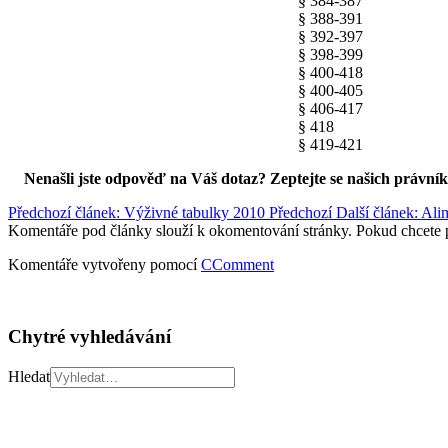
§ 384-387
§ 388-391
§ 392-397
§ 398-399
§ 400-418
§ 400-405
§ 406-417
§ 418
§ 419-421
Nenašli jste odpověď na Váš dotaz? Zeptejte se našich právní
Předchozí článek: Výživné tabulky 2010
Předchozí
Další článek: Al
Komentáře pod články slouží k okomentování stránky. Pokud chcete 
Komentáře vytvořeny pomocí
CComment
Chytré vyhledávání
Hledat