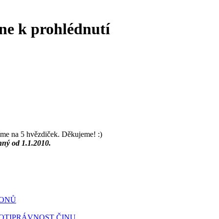
ine k prohlédnutí
íme na 5 hvězdiček. Děkujeme! :)
inný od 1.1.2010.
KONŮ
ROTIPRÁVNOST ČINU