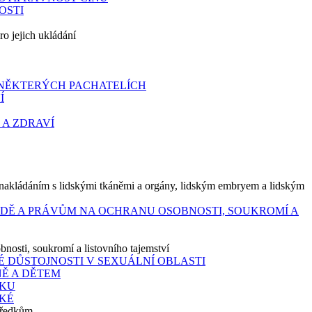
OSTI
ro jejich ukládání
 NĚKTERÝCH PACHATELÍCH
Í
 A ZDRAVÍ
m nakládáním s lidskými tkáněmi a orgány, lidským embryem a lidským
BODĚ A PRÁVŮM NA OCHRANU OSOBNOSTI, SOUKROMÍ A
bnosti, soukromí a listovního tajemství
KÉ DŮSTOJNOSTI V SEXUÁLNÍ OBLASTI
NĚ A DĚTEM
TKU
SKÉ
středkům