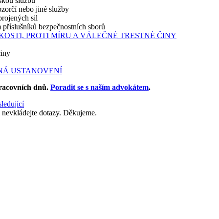
nskou službu
ozorčí nebo jiné služby
brojených sil
m příslušníků bezpečnostních sborů
SKOSTI, PROTI MÍRU A VÁLEČNÉ TRESTNÉ ČINY
činy
NÁ USTANOVENÍ
racovních dnů
.
Poradit se s naším advokátem
.
ledující
 nevkládejte dotazy. Děkujeme.