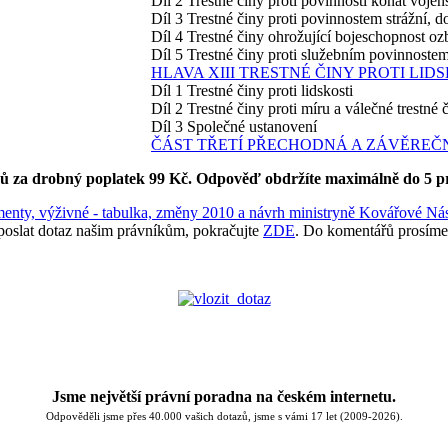
Díl 2 Trestné činy proti povinnosti konat voje
Díl 3 Trestné činy proti povinnostem strážní, d
Díl 4 Trestné činy ohrožující bojeschopnost oz
Díl 5 Trestné činy proti služebním povinnoste
HLAVA XIII TRESTNÉ ČINY PROTI LID
Díl 1 Trestné činy proti lidskosti
Díl 2 Trestné činy proti míru a válečné trestné 
Díl 3 Společné ustanovení
ČÁST TŘETÍ PŘECHODNÁ A ZÁVĚREČ
ků za drobný poplatek 99 Kč.
Odpověď obdržíte maximálně do 5 p
imenty, výživné - tabulka, změny 2010 a návrh ministryně Kovářové
Nás
poslat dotaz našim právníkům, pokračujte
ZDE
. Do komentářů prosíme
Jsme největší právní poradna na českém internetu.
Odpověděli jsme přes 40.000 vašich dotazů, jsme s vámi 17 let (2009-2026).