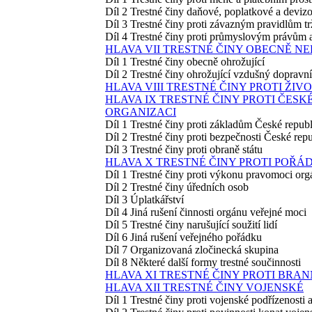
Díl 2 Trestné činy daňové, poplatkové a deviz
Díl 3 Trestné činy proti závazným pravidlům t
Díl 4 Trestné činy proti průmyslovým právům 
HLAVA VII TRESTNÉ ČINY OBECNĚ N
Díl 1 Trestné činy obecně ohrožující
Díl 2 Trestné činy ohrožující vzdušný dopravní 
HLAVA VIII TRESTNÉ ČINY PROTI ŽI
HLAVA IX TRESTNÉ ČINY PROTI ČESK
ORGANIZACI
Díl 1 Trestné činy proti základům České republ
Díl 2 Trestné činy proti bezpečnosti České repu
Díl 3 Trestné činy proti obraně státu
HLAVA X TRESTNÉ ČINY PROTI POŘ
Díl 1 Trestné činy proti výkonu pravomoci org
Díl 2 Trestné činy úředních osob
Díl 3 Úplatkářství
Díl 4 Jiná rušení činnosti orgánu veřejné moci
Díl 5 Trestné činy narušující soužití lidí
Díl 6 Jiná rušení veřejného pořádku
Díl 7 Organizovaná zločinecká skupina
Díl 8 Některé další formy trestné součinnosti
HLAVA XI TRESTNÉ ČINY PROTI BRA
HLAVA XII TRESTNÉ ČINY VOJENSKÉ
Díl 1 Trestné činy proti vojenské podřízenosti a