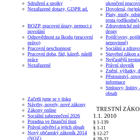
Sdružení a spolky
ukončení pracov
Nezařazené dotazy, GDPR ad.
Dovolená, (ne)pl
Platy, mzdy, odst
renta (odškodné),
BOZP, pracovní úrazy, nemoci z
Zdravotnické prá
povolání
drogy
Odpovědnost za škodu (pracovní
Pojišťovny, pojiš
právo)
nepovinné)
Pracovní neschopnost
Sociální a zdravot
Pracovní doba, řád, kázeň, náplň
Stavební zákon a
práce
Nejčastější trestn
Nezařazené
Právní slovník
Znění, výňatky, d
Pěstounství, osvo
informace
Smlouvy, listiny -
obsah
Začetli jsme se v tisku
Návrhy, novely, nové zákony
TRESTNÍ ZÁKO
Zákony online
1.1. 2010
Sociální zabezpečení 2026
Poradna ve finanční tísni
§ 1-139
Právní odvětví a jejich obsah
§ 1-11
Nový občanský zákoník 2014
§ 12-27
(NOZ)
§ 28-32