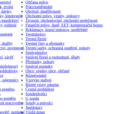
nerství
Občan
a právo
k, trvání
Práce
zaměstnání
, dávky,
Obchod, daně
živnosti
ky, kindergeld
Obchodní právo, vztahy, smlouvy
a manželství
Živnosti, obchodování, obchodní společnosti
y, rodinné
Finanční právo, daně, EET, kompenzační bonus
Reklamace, kupní smlouva, spotřebitel
 majetek
Trestní
právo
Trestní řízení
, dražby
Trestné činy a přestupky
ctví, povinnosti
Trestní sazby, ochranná opatření, pokuty
Správní
právo
ní, závěť
Správní řízení a rozhodnutí, úřady
Přestupky, pokuty
služebnost)
Správní poplatky
pohledávky,
Obce, orgány obce, občané
ce
Různé
ostatní
, nájemníci,
Vzory
ke stažení
Různé vzory zdarma
o poměru,
Čestná prohlášení
a
Soud
právníci
ho poměru
U soudu
ní pracovního
Soudy a právníci
Jiné
dotazy
ověď, neplatné
Vložit dotaz