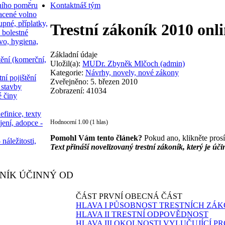
ního poměru
Kontakt
náš tým
acené volno
upné, příplatky,
Trestní zákoník 2010 onl
 bolestné
vo, hygiena,
Základní údaje
tění (komerční,
Uložil(a):
MUDr. Zbyněk Mlčoch (admin)
Kategorie:
Návrhy, novely, nové zákony
ní pojištění
Zveřejněno: 5. březen 2010
 stavby
Zobrazení: 41034
é činy
efinice, texty
Hodnocení 1.00 (1 hlas)
jení, adopce -
Pomohl Vám tento článek?
Pokud ano, klikněte pros
 náležitosti,
Text přináší novelizovaný trestní zákoník, který je úč
NÍK ÚČINNÝ OD
ČÁST PRVNÍ OBECNÁ ČÁST
HLAVA I PŮSOBNOST TRESTNÍCH ZÁ
HLAVA II TRESTNÍ ODPOVĚDNOST
HLAVA III OKOLNOSTI VYLUČUJÍCÍ P