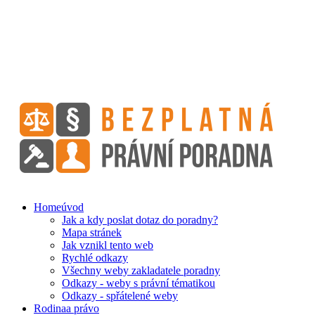
Home
úvod
Jak a kdy poslat dotaz do poradny?
Mapa stránek
Jak vznikl tento web
Rychlé odkazy
Všechny weby zakladatele poradny
Odkazy - weby s právní tématikou
Odkazy - spřátelené weby
Rodina
a právo