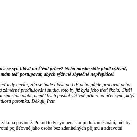
Musí se syn hlásit na Úřad práce? Nebo musím stále platit výživné,
 mám teď postupovat, abych výživné zbytečně nepřeplácel.
 Teď tedy nevím, zda se bude hlásit na ÚP nebo půjde pracovat nebo
á záměrné prodlužování studia, toto by již byla jeho třetí škola. Chtěl
ím stále platit, neměl bych posílat výživné přímo na účet syna, když
lostí potomka. Děkuji, Petr.
je ze zákona povinné. Pokud tedy syn nenastoupí do zaměstnání, měl by
ravotní pojišťovně jako osoba bez zdanitelných příjmů a zdravotní