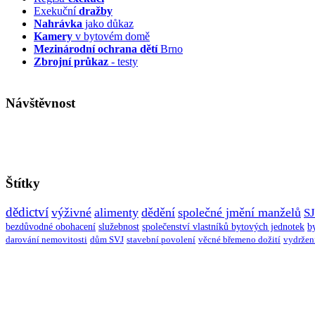
Exekuční
dražby
Nahrávka
jako důkaz
Kamery
v bytovém domě
Mezinárodní ochrana dětí
Brno
Zbrojní průkaz
- testy
Návštěvnost
Štítky
dědictví
výživné
alimenty
dědění
společné jmění manželů
S
bezdůvodné obohacení
služebnost
společenství vlastníků bytových jednotek
b
darování nemovitosti
dům SVJ
stavební povolení
věcné břemeno dožití
vydržen