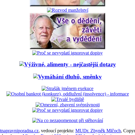
napravniporadna.cz
, vedoucí projektu:
MUDr. Zbyněk Mlčoch
, Copy