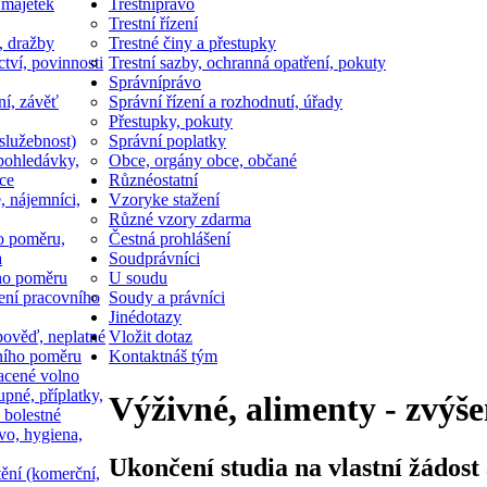
 majetek
Trestní
právo
Trestní řízení
, dražby
Trestné činy a přestupky
ctví, povinnosti
Trestní sazby, ochranná opatření, pokuty
Správní
právo
ní, závěť
Správní řízení a rozhodnutí, úřady
Přestupky, pokuty
služebnost)
Správní poplatky
pohledávky,
Obce, orgány obce, občané
ce
Různé
ostatní
, nájemníci,
Vzory
ke stažení
Různé vzory zdarma
o poměru,
Čestná prohlášení
a
Soud
právníci
ho poměru
U soudu
ní pracovního
Soudy a právníci
Jiné
dotazy
ověď, neplatné
Vložit dotaz
ního poměru
Kontakt
náš tým
acené volno
upné, příplatky,
Výživné, alimenty - zvýšen
 bolestné
vo, hygiena,
Ukončení studia na vlastní žádost
tění (komerční,