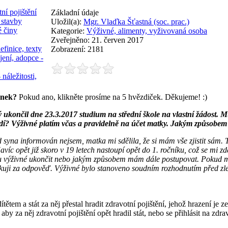
ní pojištění
Základní údaje
 stavby
Uložil(a):
Mgr. Vlaďka Šťastná (soc. prac.)
é činy
Kategorie:
Výživné, alimenty, vyživovaná osoba
Zveřejněno: 21. červen 2017
efinice, texty
Zobrazení: 2181
jení, adopce -
 náležitosti,
ánek?
Pokud ano, klikněte prosíme na 5 hvězdiček. Děkujeme! :)
etý ukončil dne 23.3.2017 studium na střední škole na vlastní žádost. 
odí? Výživné platím včas a pravidelně na účet matky. Jakým způsobem
 syna informován nejsem, matka mi sdělila, že si mám vše zjistit sám.
avíc opět již skoro v 19 letech nastoupí opět do 1. ročníku, což se mi zd
žu výživné ukončit nebo jakým způsobem mám dále postupovat. Pokud mus
uji za odpověď. Výživné bylo stanoveno soudním rozhodnutím před zleti
ítětem a stát za něj přestal hradit zdravotní pojištění, jehož hrazení 
aby za něj zdravotní pojištění opět hradil stát, nebo se přihlásit na zd