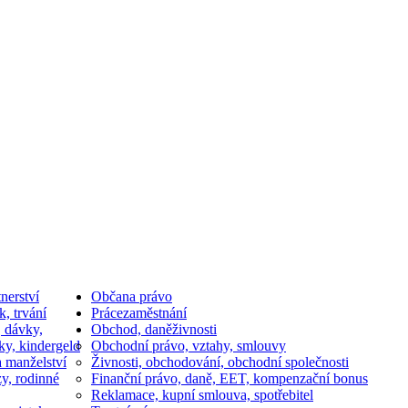
nerství
Občan
a právo
k, trvání
Práce
zaměstnání
, dávky,
Obchod, daně
živnosti
ky, kindergeld
Obchodní právo, vztahy, smlouvy
a manželství
Živnosti, obchodování, obchodní společnosti
y, rodinné
Finanční právo, daně, EET, kompenzační bonus
Reklamace, kupní smlouva, spotřebitel