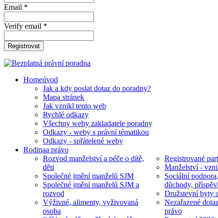
Email *
Verify email *
Registrovat
Home
úvod
Jak a kdy poslat dotaz do poradny?
Mapa stránek
Jak vznikl tento web
Rychlé odkazy
Všechny weby zakladatele poradny
Odkazy - weby s právní tématikou
Odkazy - spřátelené weby
Rodina
a právo
Rozvod manželství a péče o dítě,
Registrované part
děti
Manželství - vzni
Společné jmění manželů SJM
Sociální podpora
Společné jmění manželů SJM a
důchody, příspěv
rozvod
Družstevní byty 
Výživné, alimenty, vyživovaná
Nezařazené dotaz
osoba
právo