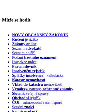
Může se hodit
NOVÝ OBČANSKÝ ZÁKONÍK
Ručení
je riziko
Zákony online
Seznam
advokátů
Seznam notářů
Podání
trestního oznámení
Inspekce
práce
Právní slovník
Insolvenční
rejstřík
Splátky insolvence
- kalkulačka
Katastr nemovitostí
Vklad do katastru
nemovitostí
Vynálezy,
patenty
, ochranné známky
Slovník
veřejné správy
Obchodní
rejstřík
ČOI
- mimosoudní řešení sporů
Soudní
znalci
Registr
exekucí