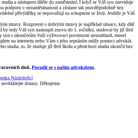
tudia a nástupem dítěte do zaměstnání. I když se Váš syn zaeviduje
k na podporu v nezaměstnanosti a zůstane tak pravděpodobně bez
elné přivýdělky se nepovažují za schopnost se živit. Jestliže je Váš
obrými mravy. Rozporem s dobrými mravy je například situace, kdy dítě
y tedy Váš syn nastoupil znovu do 1. ročníku, studoval by již třetí
y syn s ukončením Vaší vyživovací povinnosti nesouhlasil, musel
najdete na internetu nebo Vám s jeho sepsáním může pomoci advokát.
tudia, to, že studuje již třetí školu a předchozí studia ukončil bez
racovních dnů
.
Poradit se s naším advokátem
.
otomka
Následující
 nevkládejte dotazy. Děkujeme.