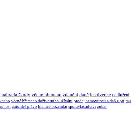
u
náhrada škody
věcné břemeno
zdanění
daně
insolvence
oddlužení
ivného
věcné břemeno doživotního užívání
prodej nemovitosti a daň z příjmu
opnost
autorské právo
hranice pozemků
spoluvlastnictví
zubař