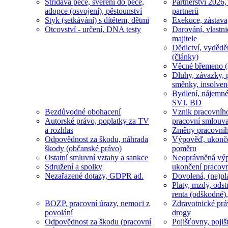
Střídavá péče, svěření do péče,
Partnerství 2026,
adopce (osvojení), pěstounství
partnerů
Styk (setkávání) s dítětem, dětmi
Exekuce, zástava
Otcovství - určení, DNA testy
Darování, vlastni
majitele
Dědictví, vydědě
(články)
Věcné břemeno (
Dluhy, závazky, 
směnky, insolven
Bydlení, nájemné
SVJ, BD
Bezdůvodné obohacení
Vznik pracovníh
Autorské právo, poplatky za TV
pracovní smlouv
a rozhlas
Změny pracovní
Odpovědnost za škodu, náhrada
Výpověď, ukonče
škody (občanské právo)
poměru
Ostatní smluvní vztahy a sankce
Neoprávněná výp
Sdružení a spolky
ukončení pracov
Nezařazené dotazy, GDPR ad.
Dovolená, (ne)pl
Platy, mzdy, odst
renta (odškodné),
BOZP, pracovní úrazy, nemoci z
Zdravotnické prá
povolání
drogy
Odpovědnost za škodu (pracovní
Pojišťovny, pojiš