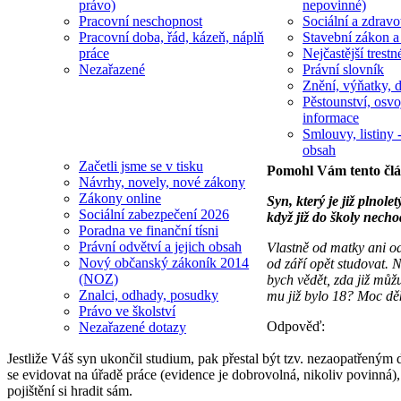
právo)
nepovinné)
Pracovní neschopnost
Sociální a zdravot
Pracovní doba, řád, kázeň, náplň
Stavební zákon a
práce
Nejčastější trestn
Nezařazené
Právní slovník
Znění, výňatky, d
Pěstounství, osvo
informace
Smlouvy, listiny -
obsah
Začetli jsme se v tisku
Pomohl Vám tento čl
Návrhy, novely, nové zákony
Zákony online
Syn, který je již plnol
Sociální zabezpečení 2026
když již do školy nech
Poradna ve finanční tísni
Právní odvětví a jejich obsah
Vlastně od matky ani od
Nový občanský zákoník 2014
od září opět studovat. N
(NOZ)
bych vědět, zda již mů
Znalci, odhady, posudky
mu již bylo 18? Moc děk
Právo ve školství
Odpověď:
Nezařazené dotazy
Jestliže Váš syn ukončil studium, pak přestal být tzv. nezaopatřeným d
se evidovat na úřadě práce (evidence je dobrovolná, nikoliv povinná), 
pojištění si hradit sám.