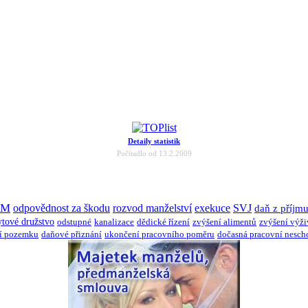
Detaily statistik
Počítadlo od 13.2.2009
JM
odpovědnost za škodu
rozvod manželství
exekuce
SVJ
daň z příjm
ytové družstvo
odstupné
kanalizace
dědické řízení
zvýšení alimentů
zvýšení výž
í pozemku
daňové přiznání
ukončení pracovního poměru
dočasná pracovní nesch