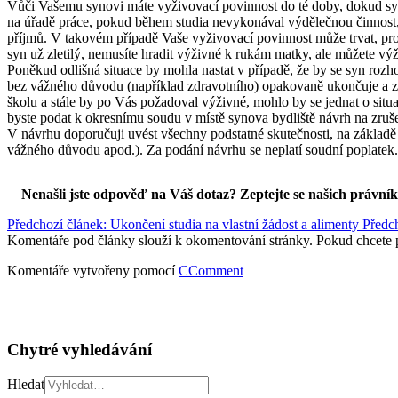
Vůči Vašemu synovi máte vyživovací povinnost do té doby, dokud syn
na úřadě práce, pokud během studia nevykonával výdělečnou činnost, 
příjmů. V takovém případě Vaše vyživovací povinnost může trvat, prot
syn už zletilý, nemusíte hradit výživné k rukám matky, ale můžete výž
Poněkud odlišná situace by mohla nastat v případě, že by se syn rozho
bez vážného důvodu (například zdravotního) opakovaně ukončuje a zno
školu a stále by po Vás požadoval výživné, mohlo by se jednat o sit
byste podat k okresnímu soudu v místě synova bydliště návrh na zruš
V návrhu doporučuji uvést všechny podstatné skutečnosti, na základě k
vážného důvodu apod.). Za podání návrhu se neplatí soudní poplatek.
Nenašli jste odpověď na Váš dotaz? Zeptejte se našich právní
Předchozí článek: Ukončení studia na vlastní žádost a alimenty
Předc
Komentáře pod články slouží k okomentování stránky. Pokud chcete 
Komentáře vytvořeny pomocí
CComment
Chytré vyhledávání
Hledat