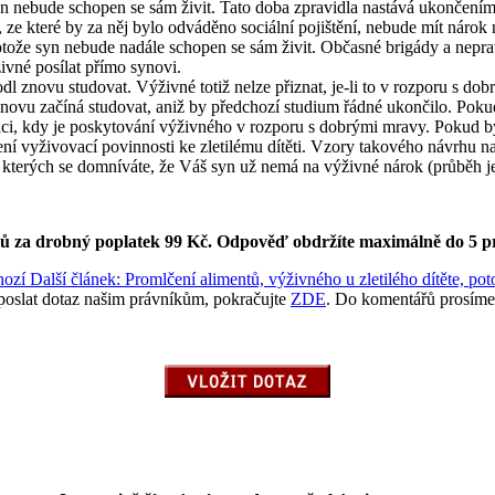
 nebude schopen se sám živit. Tato doba zpravidla nastává ukončením s
ze které by za něj bylo odváděno sociální pojištění, nebude mít náro
ože syn nebude nadále schopen se sám živit. Občasné brigády a nepravid
ivné posílat přímo synovi.
dl znovu studovat. Výživné totiž nelze přiznat, je-li to v rozporu s d
vu začíná studovat, aniž by předchozí studium řádné ukončilo. Pokud b
uaci, kdy je poskytování výživného v rozporu s dobrými mravy. Pokud b
ení vyživovací povinnosti ke zletilému dítěti. Vzory takového návrhu 
terých se domníváte, že Váš syn už nemá na výživné nárok (průběh jeho s
ků za drobný poplatek 99 Kč.
Odpověď obdržíte maximálně do 5 p
hozí
Další článek: Promlčení alimentů, výživného u zletilého dítěte, p
poslat dotaz našim právníkům, pokračujte
ZDE
. Do komentářů prosíme