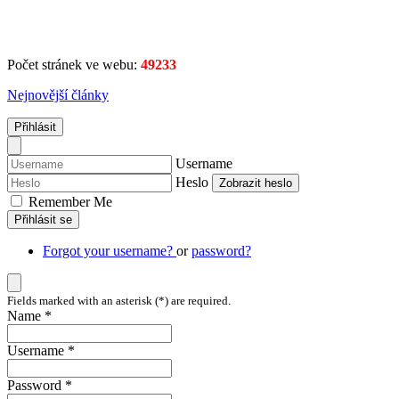
Počet stránek ve webu:
49233
Nejnovější články
Přihlásit
Username
Heslo
Zobrazit heslo
Remember Me
Přihlásit se
Forgot your username?
or
password?
Fields marked with an asterisk (*) are required.
Name *
Username *
Password *