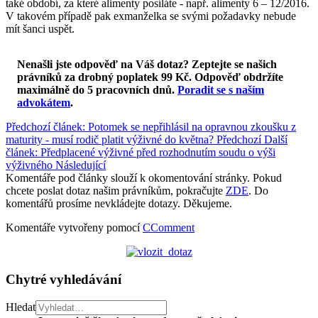
také období, za které alimenty posíláte - např. alimenty 6 – 12/2016.
V takovém případě pak exmanželka se svými požadavky nebude
mít šanci uspět.
Nenašli jste odpověď na Váš dotaz? Zeptejte se našich
právníků za drobný poplatek 99 Kč.
Odpověď obdržíte
maximálně do 5 pracovních dnů
.
Poradit se s naším
advokátem
.
Předchozí článek: Potomek se nepřihlásil na opravnou zkoušku z
maturity - musí rodič platit výživné do května?
Předchozí
Další
článek: Předplacené výživné před rozhodnutím soudu o výši
výživného
Následující
Komentáře pod články slouží k okomentování stránky. Pokud
chcete poslat dotaz našim právníkům, pokračujte
ZDE
. Do
komentářů prosíme nevkládejte dotazy. Děkujeme.
Komentáře vytvořeny pomocí
CComment
Chytré vyhledávání
Hledat