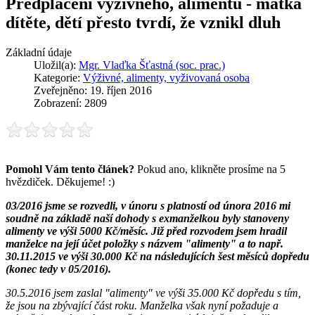
Předplacení výživného, alimentů - matka
dítěte, dětí přesto tvrdí, že vznikl dluh
Základní údaje
Uložil(a):
Mgr. Vlaďka Šťastná (soc. prac.)
Kategorie:
Výživné, alimenty, vyživovaná osoba
Zveřejněno: 19. říjen 2016
Zobrazení: 2809
Pomohl Vám tento článek?
Pokud ano, klikněte prosíme na 5
hvězdiček. Děkujeme! :)
03/2016 jsme se rozvedli, v únoru s platností od února 2016 mi
soudně na základě naší dohody s exmanželkou byly stanoveny
alimenty ve výši 5000 Kč/měsíc. Již před rozvodem jsem hradil
manželce na její účet položky s názvem "alimenty" a to např.
30.11.2015 ve výši 30.000 Kč na následujících šest měsíců dopředu
(konec tedy v 05/2016).
30.5.2016 jsem zaslal "alimenty" ve výši 35.000 Kč dopředu s tím,
že jsou na zbývající část roku. Manželka však nyní požaduje a