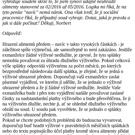
vyhrožuje soudem skrze to, že jsem synovi údajně neuhradil
alimenty stanovené za 02/2016 až 05/2016. Logika mi říká, že na
tyto peníze "navíc" nemá nárok. Ona však tvrdí, že ji sociální
pracovnice říká, že případný soud vyhraje. Dotaz, jaká je pravda a
jak si dále počínat? Děkuji, Norbert
Odpověď:
Hrazení alimentů předem – navíc v takto vysokých částkách - je
záležitost spíše výjimečná, ale samozřejmě to není zakázáno. Jestliže
exmanželce žádné výživné nedlužíte, je zjevné, že tyto splátky
nemohla považovat za úhradu dlužného výživného. Pokud celková
výše splátky odpovídá výživnému za počet měsíců, po kterých
bezprostředně následovala další splátka, je zřejmé, že se jedná o
výživné uhrazené předem. Doporučuji vaší exmanželce zaslat
písemné vyjádření, ve kterém jí sdělíte, že se jednalo o výživné
uhrazené předem a že jí žádné výživné nedlužíte. Jestliže Vaše
exmanželka bude i přes toto vyjádření nadále považovat zaslané
částky za nadstandardní platby výživného a bude přesvědčena, že ji
na výživném dlužíte, nechte ji, ať se ohledně dlužného výživného
obrátí na soud. U soudu pak vysvětlete, že se jednalo o splátky
výživného uhrazené předem.
Pokud se chcete podobných problémů do budoucna vyvarovat,
doporučuji buď hradit výživné v pravidelných měsíčních splátkách
nebo do textu popisujícího účel platby kromě slova alimenty přidat