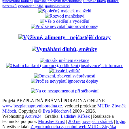
pracovního poměru
dočasná pracovní neschopnost
autorské právo
hranice
pozemků
vypořádání SJM
spoluvlastnictví
Projekt BEZPLATNÁ PRÁVNÍ PORADNA ONLINE
www.bezplatnapravniporadna.cz
, vedoucí projektu:
MUDr. Zbyněk
Mlčoch
, Copyright ©
Eva Mlčochová
2009 - 2026.
Webhosting
Active24
| Grafika:
Ladislav Křížek
| Realizace a
technická podpora:
Miroslav Ernst
|
200 nejnovějších stránek
|
login
.
Navštivte také:
Zbynekmlcoch.cz, osobní web MUDr. Zbyňka