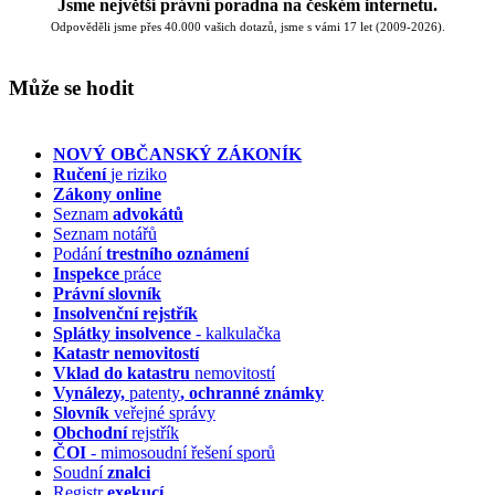
Jsme největší právní poradna na českém internetu.
Odpověděli jsme přes 40.000 vašich dotazů, jsme s vámi 17 let (2009-2026).
Může se hodit
NOVÝ OBČANSKÝ ZÁKONÍK
Ručení
je riziko
Zákony online
Seznam
advokátů
Seznam notářů
Podání
trestního oznámení
Inspekce
práce
Právní slovník
Insolvenční
rejstřík
Splátky insolvence
- kalkulačka
Katastr nemovitostí
Vklad do katastru
nemovitostí
Vynálezy,
patenty
, ochranné známky
Slovník
veřejné správy
Obchodní
rejstřík
ČOI
- mimosoudní řešení sporů
Soudní
znalci
Registr
exekucí