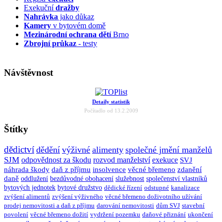
Exekuční
dražby
Nahrávka
jako důkaz
Kamery
v bytovém domě
Mezinárodní ochrana dětí
Brno
Zbrojní průkaz
- testy
Návštěvnost
Detaily statistik
Počítadlo od 13.2.2009
Štítky
dědictví
dědění
výživné
alimenty
společné jmění manželů
SJM
odpovědnost za škodu
rozvod manželství
exekuce
SVJ
náhrada škody
daň z příjmu
insolvence
věcné břemeno
zdanění
daně
oddlužení
bezdůvodné obohacení
služebnost
společenství vlastníků
bytových jednotek
bytové družstvo
dědické řízení
odstupné
kanalizace
zvýšení alimentů
zvýšení výživného
věcné břemeno doživotního užívání
prodej nemovitosti a daň z příjmu
darování nemovitosti
dům SVJ
stavební
povolení
věcné břemeno dožití
vydržení pozemku
daňové přiznání
ukončení