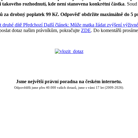
i takového rozhodnutí, kde není stanovena konkrétní částka
. Soud
ků za drobný poplatek 99 Kč.
Odpověď obdržíte maximálně do 5 p
t druhé dítě
Předchozí
Další článek: Může matka žádat zvýšení výživné
poslat dotaz našim právníkům, pokračujte
ZDE
. Do komentářů prosíme
Jsme největší právní poradna na českém internetu.
Odpověděli jsme přes 40.000 vašich dotazů, jsme s vámi 17 let (2009-2026).