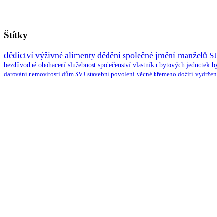
Štítky
dědictví
výživné
alimenty
dědění
společné jmění manželů
S
bezdůvodné obohacení
služebnost
společenství vlastníků bytových jednotek
b
darování nemovitosti
dům SVJ
stavební povolení
věcné břemeno dožití
vydržen