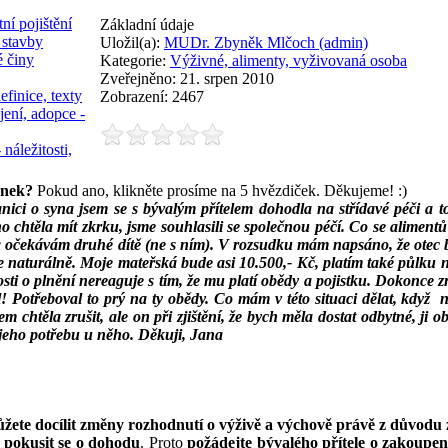
ní pojištění
Základní údaje
 stavby
Uložil(a):
MUDr. Zbyněk Mlčoch (admin)
é činy
Kategorie:
Výživné, alimenty, vyživovaná osoba
Zveřejněno: 21. srpen 2010
efinice, texty
Zobrazení: 2467
jení, adopce -
 náležitosti,
ánek?
Pokud ano, klikněte prosíme na 5 hvězdiček. Děkujeme! :)
nici o syna jsem se s bývalým přítelem dohodla na střídavé péči a
o chtěla mít zkrku, jsme souhlasili se společnou péčí. Co se alimentů
i a očekávám druhé dítě (ne s ním). V rozsudku mám napsáno, že otec 
ce naturálně. Moje mateřská bude asi 10.500,- Kč, platím také půlku 
i o plnění nereaguje s tím, že mu platí obědy a pojistku. Dokonce zru
 Potřeboval to prý na ty obědy. Co mám v této situaci dělat, když n
 chtěla zrušit, ale on při zjištění, že bych měla dostat odbytné, ji 
jeho potřebu u něho.
Děkuji, Jana
 můžete docílit změny rozhodnutí o výživě a výchově právě z důvo
í pokusit se o dohodu
. Proto
požádejte bývalého přítele o zakoupen