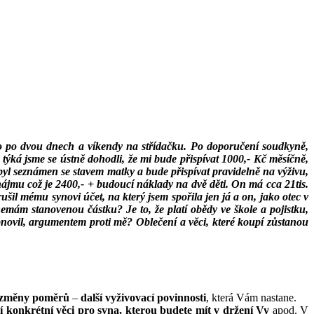
 to po dvou dnech a víkendy na střídačku. Po doporučení soudkyně,
 týká jsme se ústně dohodli, že mi bude přispívat 1000,- Kč měsíčně,
byl seznámen se stavem matky a bude přispívat pravidelně na výživu,
nájmu což je 2400,- + budoucí náklady na dvě děti. On má cca 21tis.
šil mému synovi účet, na který jsem spořila jen já a on, jako otec v
emám stanovenou částku? Je to, že platí obědy ve škole a pojistku,
obnovil, argumentem proti mě? Oblečení a věci, které koupí zůstanou
du změny poměrů
–
další vyživovací povinnosti
, která Vám nastane.
í konkrétní věci pro syna, kterou budete mít v držení Vy
apod. V