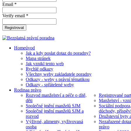
Email *
Verify email *
Registrovat
Home
úvod
Jak a kdy poslat dotaz do poradny?
Mapa stránek
Jak vznikl tento web
Rychlé odkazy
Všechny weby zakladatele poradny
Odkazy - weby s právní tématikou
Odkazy - spřátelené weby
Rodina
a právo
Rozvod manželství a péče o dítě,
Registrované part
děti
Manželství - vzni
Společné jmění manželů SJM
Sociální podpora
Společné jmění manželů SJM a
důchody, příspěv
rozvod
Družstevní byty 
Výživné, alimenty, vyživovaná
Nezařazené dotaz
osoba
právo