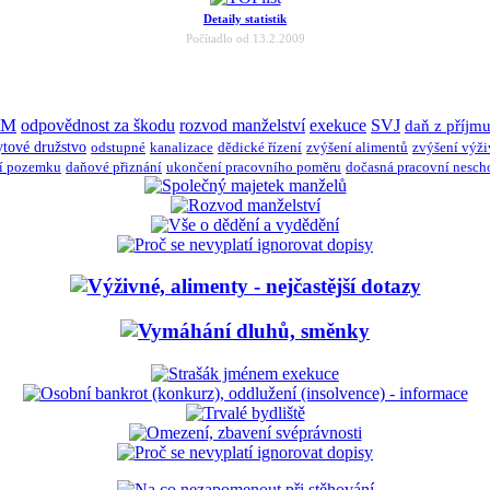
Detaily statistik
Počítadlo od 13.2.2009
JM
odpovědnost za škodu
rozvod manželství
exekuce
SVJ
daň z příjm
ytové družstvo
odstupné
kanalizace
dědické řízení
zvýšení alimentů
zvýšení výž
í pozemku
daňové přiznání
ukončení pracovního poměru
dočasná pracovní nesch