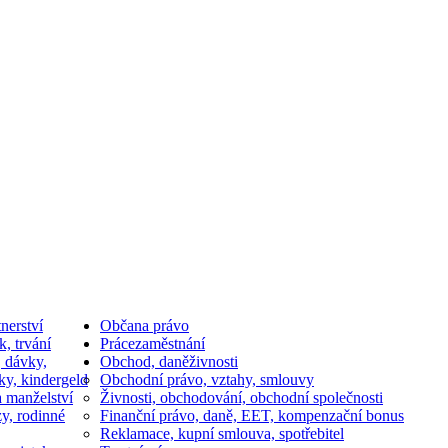
nerství
Občan
a právo
k, trvání
Práce
zaměstnání
, dávky,
Obchod, daně
živnosti
ky, kindergeld
Obchodní právo, vztahy, smlouvy
a manželství
Živnosti, obchodování, obchodní společnosti
y, rodinné
Finanční právo, daně, EET, kompenzační bonus
Reklamace, kupní smlouva, spotřebitel