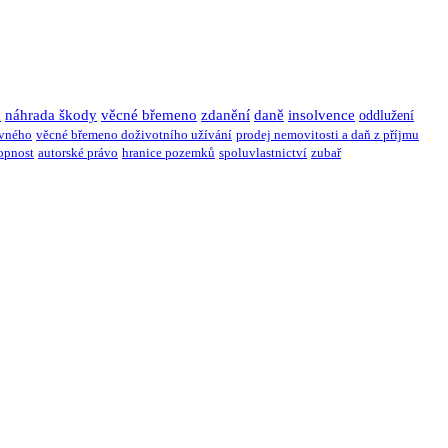
u
náhrada škody
věcné břemeno
zdanění
daně
insolvence
oddlužení
ivného
věcné břemeno doživotního užívání
prodej nemovitosti a daň z příjmu
opnost
autorské právo
hranice pozemků
spoluvlastnictví
zubař