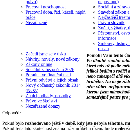
právo)
nepovinné)
Pracovní neschopnost
Sociální a zdravot
Pracovní doba, řád, kázeň, náplň
Stavební zákon a
práce
Nejčastější trestn
Nezařazené
Právní slovník
Znění, výňatky, d
Pěstounství, osvo
informace
Smlouvy, listiny -
obsah
Začetli jsme se v tisku
Pomohl Vám tento čl
Návrhy, novely, nové zákony
Po dlouhé soudní taha
Zákony online
která nás už podle méh
Sociální zabezpečení 2026
jelikož bydlím s rodič
Poradna ve finanční tísni
nebo zabezpečí dítě ví
Právní odvětví a jejich obsah
hrubého. Na moje žádost
Nový občanský zákoník 2014
něm vůbec nefiguroval!
(NOZ)
kterou jsem mimochodem
Znalci, odhady, posudky
samozřejmě pouze pro 
Právo ve školství
Nezařazené dotazy
Odpověď:
Pokud
bylo rozhodováno ještě v době, kdy jste nebyla těhotná,
Pokud byla tato skutečnost známa již v průběhu řízení, bude
nejlepš