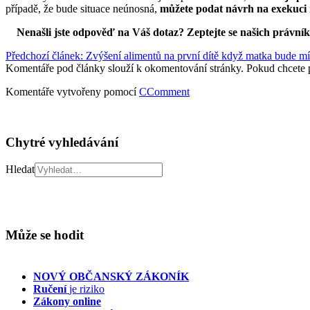
případě, že bude situace neúnosná,
můžete podat návrh na exekuci 
Nenašli jste odpověď na Váš dotaz? Zeptejte se našich právní
Předchozí článek: Zvýšení alimentů na první dítě když matka bude mí
Komentáře pod články slouží k okomentování stránky. Pokud chcete 
Komentáře vytvořeny pomocí
CComment
Chytré vyhledávání
Hledat
Může se hodit
NOVÝ OBČANSKÝ ZÁKONÍK
Ručení
je riziko
Zákony online