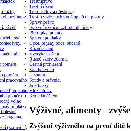
 majetek
Trestní
právo
Trestní řízení
, dražby
Trestné činy a přestupky
ctví, povinnosti
Trestní sazby, ochranná opatření, pokuty
Správní
právo
ní, závěť
Správní řízení a rozhodnutí, úřady
Přestupky, pokuty
služebnost)
Správní poplatky
pohledávky,
Obce, orgány obce, občané
ce
Různé
ostatní
, nájemníci,
Vzory
ke stažení
Různé vzory zdarma
o poměru,
Čestná prohlášení
a
Soud
právníci
ho poměru
U soudu
ní pracovního
Soudy a právníci
Jiné
dotazy
ověď, neplatné
Vložit dotaz
ního poměru
Kontakt
náš tým
acené volno
upné, příplatky,
Výživné, alimenty - zvýšen
 bolestné
vo, hygiena,
Zvýšení výživného na první dítě k
tění (komerční,