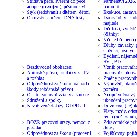
Střídavá péče, svěření do péče,
Partnerství 2026,
adopce (osvojení), pěstounství
partnerů
Styk (setkávání) s dítětem, dětmi
Exekuce, zástava
Otcovství - určení, DNA testy
Darování, vlastni
majitele
Dědictví, vydědě
(články)
Věcné břemeno (
Dluhy, závazky, 
směnky, insolven
Bydlení, nájemné
SVJ, BD
Bezdůvodné obohacení
Vznik pracovníh
Autorské právo, poplatky za TV
pracovní smlouv
a rozhlas
Změny pracovní
Odpovědnost za škodu, náhrada
Výpověď, ukonče
škody (občanské právo)
poměru
Ostatní smluvní vztahy a sankce
Neoprávněná výp
Sdružení a spolky
ukončení pracov
Nezařazené dotazy, GDPR ad.
Dovolená, (ne)pl
Platy, mzdy, odst
renta (odškodné),
BOZP, pracovní úrazy, nemoci z
Zdravotnické prá
povolání
drogy
Odpovědnost za škodu (pracovní
Pojišťovny, pojiš