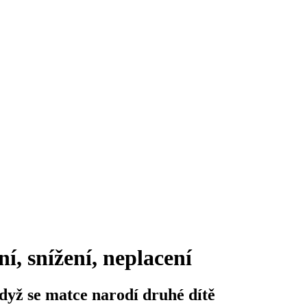
í, snížení, neplacení
dyž se matce narodí druhé dítě