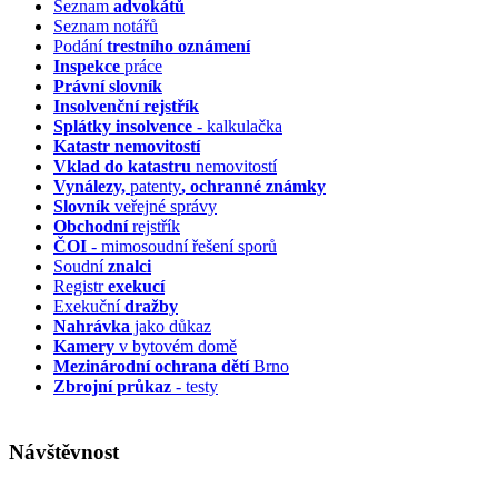
Seznam
advokátů
Seznam notářů
Podání
trestního oznámení
Inspekce
práce
Právní slovník
Insolvenční
rejstřík
Splátky insolvence
- kalkulačka
Katastr nemovitostí
Vklad do katastru
nemovitostí
Vynálezy,
patenty
, ochranné známky
Slovník
veřejné správy
Obchodní
rejstřík
ČOI
- mimosoudní řešení sporů
Soudní
znalci
Registr
exekucí
Exekuční
dražby
Nahrávka
jako důkaz
Kamery
v bytovém domě
Mezinárodní ochrana dětí
Brno
Zbrojní průkaz
- testy
Návštěvnost