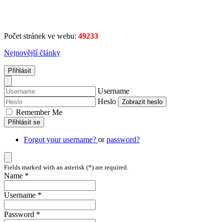
Počet stránek ve webu:
49233
Nejnovější články
Přihlásit
Username
Heslo
Zobrazit heslo
Remember Me
Přihlásit se
Forgot your username?
or
password?
Fields marked with an asterisk (*) are required.
Name *
Username *
Password *