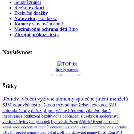
Soudní
znalci
Registr
exekucí
Exekuční
dražby
Nahrávka
jako důkaz
Kamery
v bytovém domě
Mezinárodní ochrana dětí
Brno
Zbrojní průkaz
- testy
Návštěvnost
Detaily statistik
Počítadlo od 13.2.2009
Štítky
dědictví
dědění
výživné
alimenty
společné jmění manželů
SJM
odpovědnost za škodu
rozvod manželství
exekuce
SVJ
náhrada škody
daň z příjmu
věcné břemeno
zdanění
daně
insolvence
oddlužení
bezdůvodné obohacení
služebnost
společenství
vlastníků bytových jednotek
bytové družstvo
dědické řízení
odstupné
kanalizace
zvýšení alimentů
zvýšení výživného
věcné břemeno doživotního
užívání
prodej nemovitosti a daň z příjmu
darování nemovitosti
dům SVJ