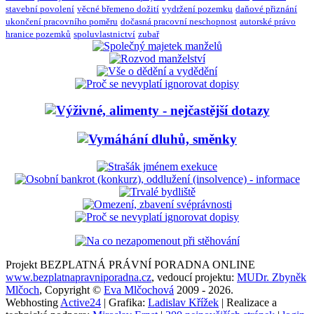
stavební povolení
věcné břemeno dožití
vydržení pozemku
daňové přiznání
ukončení pracovního poměru
dočasná pracovní neschopnost
autorské právo
hranice pozemků
spoluvlastnictví
zubař
Projekt BEZPLATNÁ PRÁVNÍ PORADNA ONLINE
www.bezplatnapravniporadna.cz
, vedoucí projektu:
MUDr. Zbyněk
Mlčoch
, Copyright ©
Eva Mlčochová
2009 - 2026.
Webhosting
Active24
| Grafika:
Ladislav Křížek
| Realizace a