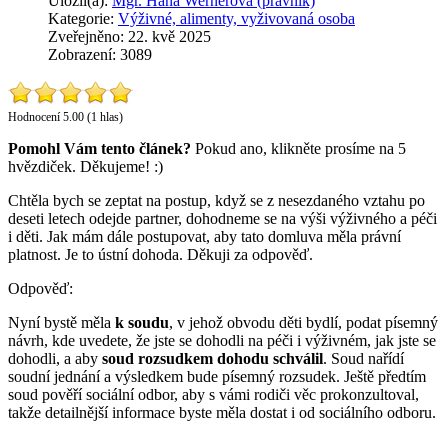
Uložil(a):
Mgr. Hana Wernerová (právník)
Kategorie:
Výživné, alimenty, vyživovaná osoba
Zveřejněno: 22. kvě 2025
Zobrazení: 3089
Hodnocení 5.00 (1 hlas)
Pomohl Vám tento článek?
Pokud ano, klikněte prosíme na 5
hvězdiček. Děkujeme! :)
Chtěla bych se zeptat na postup, když se z nesezdaného vztahu po
deseti letech odejde partner, dohodneme se na výši výživného a péči
i děti. Jak mám dále postupovat, aby tato domluva měla právní
platnost. Je to ústní dohoda. Děkuji za odpověď.
Odpověď:
Nyní bystě měla
k soudu
, v jehož obvodu děti bydlí, podat písemný
návrh, kde uvedete, že jste se dohodli na péči i výživném, jak jste se
dohodli, a aby
soud rozsudkem dohodu schválil
. Soud nařídí
soudní jednání a výsledkem bude písemný rozsudek. Ještě předtím
soud pověří sociální odbor, aby s vámi rodiči věc prokonzultoval,
takže detailnější informace byste měla dostat i od sociálního odboru.