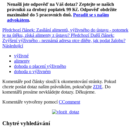
Nenašli jste odpověď na Váš dotaz? Zeptejte se našich
právníků za drobný poplatek 99 Kč.
Odpověď obdržíte
maximálně do 5 pracovních dnů
.
Poradit se s naším
advokátem
.
Předchozí článek: Zasílání alimentů, výživného do ústavu - potomek
je na útěku, získá alimenty z ústavu?
Předchozí
Další článek:
Zvýšení výživného - neznámá adresa otce dítěte, jak podat žalobu?
Následující
výživné
alimenty
dohoda o placení výživného
dohoda o výživném
Komentáře pod články slouží k okomentování stránky. Pokud
chcete poslat dotaz našim právníkům, pokračujte
ZDE
. Do
komentářů prosíme nevkládejte dotazy. Děkujeme.
Komentáře vytvořeny pomocí
CComment
Chytré vyhledávání