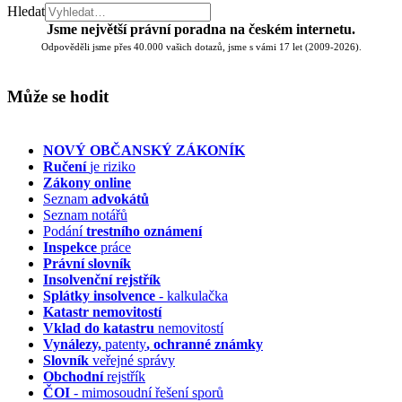
Hledat
Jsme největší právní poradna na českém internetu.
Odpověděli jsme přes 40.000 vašich dotazů, jsme s vámi 17 let (2009-2026).
Může se hodit
NOVÝ OBČANSKÝ ZÁKONÍK
Ručení
je riziko
Zákony online
Seznam
advokátů
Seznam notářů
Podání
trestního oznámení
Inspekce
práce
Právní slovník
Insolvenční
rejstřík
Splátky insolvence
- kalkulačka
Katastr nemovitostí
Vklad do katastru
nemovitostí
Vynálezy,
patenty
, ochranné známky
Slovník
veřejné správy
Obchodní
rejstřík
ČOI
- mimosoudní řešení sporů