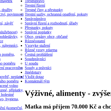
 majetek
Trestní
právo
Trestní řízení
, dražby
Trestné činy a přestupky
ctví, povinnosti
Trestní sazby, ochranná opatření, pokuty
Správní
právo
ní, závěť
Správní řízení a rozhodnutí, úřady
Přestupky, pokuty
služebnost)
Správní poplatky
pohledávky,
Obce, orgány obce, občané
ce
Různé
ostatní
, nájemníci,
Vzory
ke stažení
Různé vzory zdarma
o poměru,
Čestná prohlášení
a
Soud
právníci
ho poměru
U soudu
ní pracovního
Soudy a právníci
Jiné
dotazy
ověď, neplatné
Vložit dotaz
ního poměru
Kontakt
náš tým
acené volno
upné, příplatky,
Výživné, alimenty - zvýšen
 bolestné
vo, hygiena,
Matka má příjem 70.000 Kč a chce
tění (komerční,