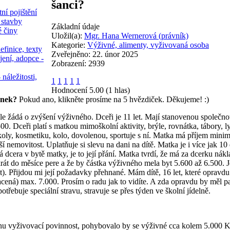
šanci?
ní pojištění
 stavby
Základní údaje
é činy
Uložil(a):
Mgr. Hana Wernerová (právník)
Kategorie:
Výživné, alimenty, vyživovaná osoba
efinice, texty
Zveřejněno: 22. únor 2025
jení, adopce -
Zobrazení: 2939
 náležitosti,
1
1
1
1
1
Hodnocení 5.00 (1 hlas)
ánek?
Pokud ano, klikněte prosíme na 5 hvězdiček. Děkujeme! :)
e žádá o zvýšení výživného. Dceři je 11 let. Mají stanovenou společno
500. Dceři platí s matkou mimoškolní aktivity, brýle, rovnátka, tábory, l
školy, kosmetiku, kolo, dovolenou, sportuje s ní. Matka má příjem mini
tší nemovitost. Uplatňuje si slevu na dani na dítě. Matka je i více jak 10
 dcera v bytě matky, je to její přání. Matka tvrdí, že má za dcerku nák
krát do měsíce pere a že by částka výživného mela byt 5.600 až 6.500. Je
t). Přijdou mi její požadavky přehnané. Mám dítě, 16 let, které opravdu 
acená) max. 7.000. Prosím o radu jak to vidíte. A zda opravdu by měl par
třebuje speciální stravu, stravuje se přes týden ve školní jídelně.
dnu vyživovací povinnost, pohybovalo by se výživné cca kolem 5.000 Kč