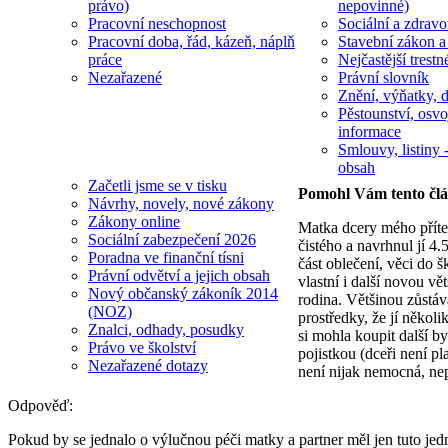
právo)
nepovinné)
Pracovní neschopnost
Sociální a zdravot
Pracovní doba, řád, kázeň, náplň
Stavební zákon a
práce
Nejčastější trestn
Nezařazené
Právní slovník
Znění, výňatky, d
Pěstounství, osvo
informace
Smlouvy, listiny -
obsah
Začetli jsme se v tisku
Pomohl Vám tento čl
Návrhy, novely, nové zákony
Zákony online
Matka dcery mého přítel
Sociální zabezpečení 2026
čistého a navrhnul jí 4.
Poradna ve finanční tísni
část oblečení, věci do 
Právní odvětví a jejich obsah
vlastní i další novou vě
Nový občanský zákoník 2014
rodina. Většinou zůstává
(NOZ)
prostředky, že jí několi
Znalci, odhady, posudky
si mohla koupit další by
Právo ve školství
pojistkou (dceři není pl
Nezařazené dotazy
není nijak nemocná, nepo
Odpověď:
Pokud by se jednalo o výlučnou péči matky a partner měl jen tuto je