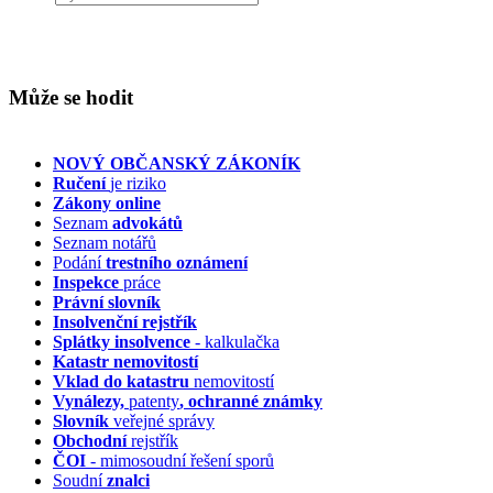
Může se hodit
NOVÝ OBČANSKÝ ZÁKONÍK
Ručení
je riziko
Zákony online
Seznam
advokátů
Seznam notářů
Podání
trestního oznámení
Inspekce
práce
Právní slovník
Insolvenční
rejstřík
Splátky insolvence
- kalkulačka
Katastr nemovitostí
Vklad do katastru
nemovitostí
Vynálezy,
patenty
, ochranné známky
Slovník
veřejné správy
Obchodní
rejstřík
ČOI
- mimosoudní řešení sporů
Soudní
znalci