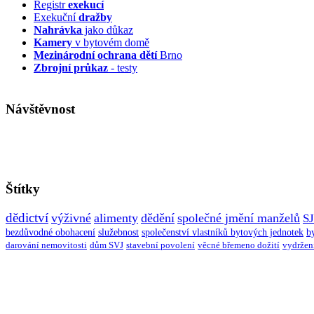
Registr
exekucí
Exekuční
dražby
Nahrávka
jako důkaz
Kamery
v bytovém domě
Mezinárodní ochrana dětí
Brno
Zbrojní průkaz
- testy
Návštěvnost
Štítky
dědictví
výživné
alimenty
dědění
společné jmění manželů
S
bezdůvodné obohacení
služebnost
společenství vlastníků bytových jednotek
b
darování nemovitosti
dům SVJ
stavební povolení
věcné břemeno dožití
vydržen