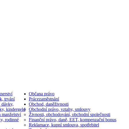
nerství
Občan
a právo
k, trvání
Práce
zaměstnání
, dávky,
Obchod, daně
živnosti
ky, kindergeld
Obchodní právo, vztahy, smlouvy
a manželství
Živnosti, obchodování, obchodní společnosti
y, rodinné
Finanční právo, daně, EET, kompenzační bonus
Reklamace, kupní smlouva, spotřebitel