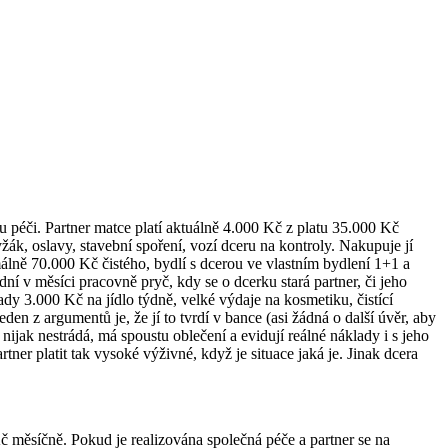
u péči. Partner matce platí aktuálně 4.000 Kč z platu 35.000 Kč
yžák, oslavy, stavební spoření, vozí dceru na kontroly. Nakupuje jí
málně 70.000 Kč čistého, bydlí s dcerou ve vlastním bydlení 1+1 a
 dní v měsíci pracovně pryč, kdy se o dcerku stará partner, či jeho
lady 3.000 Kč na jídlo týdně, velké výdaje na kosmetiku, čistící
den z argumentů je, že jí to tvrdí v bance (asi žádná o další úvěr, aby
nijak nestrádá, má spoustu oblečení a evidují reálné náklady i s jeho
tner platit tak vysoké výživné, když je situace jaká je. Jinak dcera
 měsíčně. Pokud je realizována společná péče a partner se na