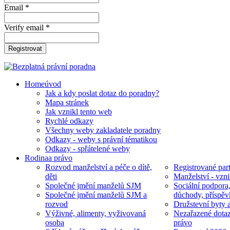
Email *
Verify email *
Registrovat
Home
úvod
Jak a kdy poslat dotaz do poradny?
Mapa stránek
Jak vznikl tento web
Rychlé odkazy
Všechny weby zakladatele poradny
Odkazy - weby s právní tématikou
Odkazy - spřátelené weby
Rodina
a právo
Rozvod manželství a péče o dítě,
Registrované part
děti
Manželství - vzni
Společné jmění manželů SJM
Sociální podpora
Společné jmění manželů SJM a
důchody, příspěv
rozvod
Družstevní byty 
Výživné, alimenty, vyživovaná
Nezařazené dotaz
osoba
právo