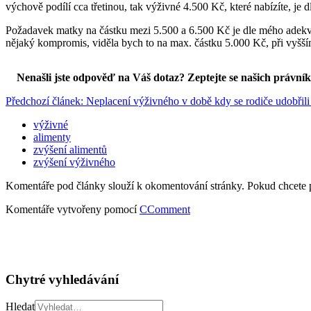
výchově podílí cca třetinou, tak výživné 4.500 Kč, které nabízíte, je
Požadavek matky na částku mezi 5.500 a 6.500 Kč je dle mého adekvát
nějaký kompromis, viděla bych to na max. částku 5.000 Kč, při vyšš
Nenašli jste odpověď na Váš dotaz? Zeptejte se našich právní
Předchozí článek: Neplacení výživného v době kdy se rodiče udobřili 
výživné
alimenty
zvýšení alimentů
zvýšení výživného
Komentáře pod články slouží k okomentování stránky. Pokud chcete 
Komentáře vytvořeny pomocí
CComment
Chytré vyhledávání
Hledat