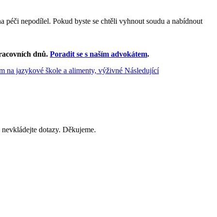
 péči nepodílel. Pokud byste se chtěli vyhnout soudu a nabídnout
.
racovních dnů
.
Poradit se s naším advokátem
.
um na jazykové škole a alimenty, výživné
Následující
 nevkládejte dotazy. Děkujeme.