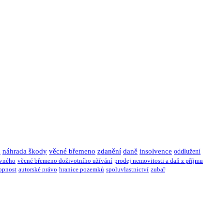
u
náhrada škody
věcné břemeno
zdanění
daně
insolvence
oddlužení
ivného
věcné břemeno doživotního užívání
prodej nemovitosti a daň z příjmu
opnost
autorské právo
hranice pozemků
spoluvlastnictví
zubař