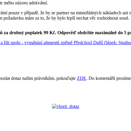
 dle mého názoru adekvátní.
ní pouze v případě, že by se partner na mimořádných nákladech ani na
ím požadavku mám za to, že by bylo lepší nechat věc rozhodnout soud
ků za drobný poplatek 99 Kč.
Odpověď obdržíte maximálně do 5 p
a žili spolu - vymáhání alimentů zpětně
Předchozí
Další článek: Studi
poslat dotaz našim právníkům, pokračujte
ZDE
. Do komentářů prosíme