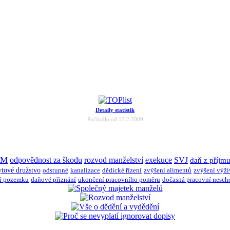
Detaily statistik
Počítadlo od 13.2.2009
JM
odpovědnost za škodu
rozvod manželství
exekuce
SVJ
daň z příjm
ytové družstvo
odstupné
kanalizace
dědické řízení
zvýšení alimentů
zvýšení výž
í pozemku
daňové přiznání
ukončení pracovního poměru
dočasná pracovní nesch