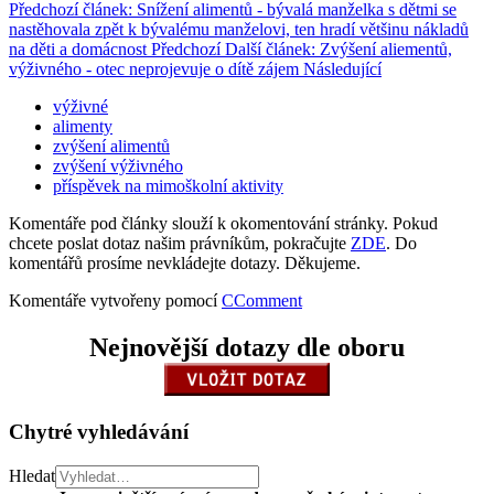
Předchozí článek: Snížení alimentů - bývalá manželka s dětmi se
nastěhovala zpět k bývalému manželovi, ten hradí většinu nákladů
na děti a domácnost
Předchozí
Další článek: Zvýšení aliementů,
výživného - otec neprojevuje o dítě zájem
Následující
výživné
alimenty
zvýšení alimentů
zvýšení výživného
příspěvek na mimoškolní aktivity
Komentáře pod články slouží k okomentování stránky. Pokud
chcete poslat dotaz našim právníkům, pokračujte
ZDE
. Do
komentářů prosíme nevkládejte dotazy. Děkujeme.
Komentáře vytvořeny pomocí
CComment
Nejnovější dotazy dle oboru
Chytré vyhledávání
Hledat