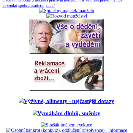
pracovního poměru
dočasná pracovní neschopnost
autorské právo
hranice
pozemků
spoluvlastnictví
zubař