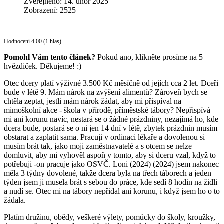
Zveřejněno: 14. únor 2025
Zobrazení: 2525
Hodnocení 4.00 (1 hlas)
Pomohl Vám tento článek?
Pokud ano, klikněte prosíme na 5
hvězdiček. Děkujeme! :)
Otec dcery platí výživné 3.500 Kč měsíčně od jejích cca 2 let. Dceři
bude v létě 9. Mám nárok na zvýšení alimentů? Zároveň bych se
chtěla zeptat, jestli mám nárok žádat, aby mi přispíval na
mimoškolní akce - škola v přírodě, příměstské tábory? Nepřispívá
mi ani korunu navíc, nestará se o žádné prázdniny, nezajímá ho, kde
dcera bude, postará se o ni jen 14 dní v létě, zbytek prázdnin musím
obstarat a zaplatit sama. Pracuji v ordinaci lékaře a dovolenou si
musím brát tak, jako moji zaměstnavatelé a s otcem se nelze
domluvit, aby mi vyhověl aspoň v tomto, aby si dceru vzal, když to
potřebuji -on pracuje jako OSVČ. Loni (2024) (2024) jsem nakonec
měla 3 týdny dovolené, takže dcera byla na třech táborech a jeden
týden jsem ji musela brát s sebou do práce, kde sedí 8 hodin na židli
a nudí se. Otec mi na tábory nepřidal ani korunu, i když jsem ho o to
žádala.
Platím družinu, obědy, veškeré výlety, pomůcky do školy, kroužky,