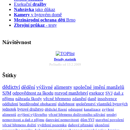
Exekuční
dražby
Nahrávka
jako důkaz
Kamery
v bytovém domě
Mezinárodní ochrana dětí
Brno
Zbrojní průkaz
- testy
Návštěvnost
Detaily statistik
Počítadlo od 13.2.2009
Štítky
dědictví
dědění
výživné
alimenty
společné jmění manželů
SJM
odpovědnost za škodu
rozvod manželství
exekuce
SVJ
daň z
příjmu
náhrada škody
věcné břemeno
zdanění
daně
insolvence
oddlužení
bezdůvodné obohacení
služebnost
společenství vlastníků bytových
jednotek
bytové družstvo
dědické řízení
odstupné
kanalizace
zvýšení
alimentů
zvýšení výživného
věcné břemeno doživotního užívání
prodej
nemovitosti a daň z příjmu
darování nemovitosti
dům SVJ
stavební povolení
věcné břemeno dožití
vydržení pozemku
daňové přiznání
ukončení