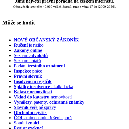
Jsme největší právní poradna na českém internetu.
Odpověděli jsme přes 40.000 vašich dotazů, jsme s vámi 17 let (2009-2026).
Může se hodit
NOVÝ OBČANSKÝ ZÁKONÍK
Ručení
je riziko
Zákony online
Seznam
advokátů
Seznam notářů
Podání
trestního oznámení
Inspekce
práce
Právní slovník
Insolvenční
rejstřík
Splátky insolvence
- kalkulačka
Katastr nemovitostí
Vklad do katastru
nemovitostí
Vynálezy,
patenty
, ochranné známky
Slovník
veřejné správy
Obchodní
rejstřík
ČOI
- mimosoudní řešení sporů
Soudní
znalci
Registr
exekucí