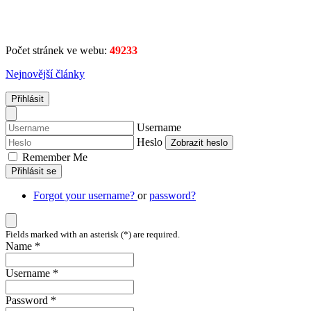
Počet stránek ve webu:
49233
Nejnovější články
Přihlásit
Username
Heslo
Zobrazit heslo
Remember Me
Přihlásit se
Forgot your username?
or
password?
Fields marked with an asterisk (*) are required.
Name *
Username *
Password *