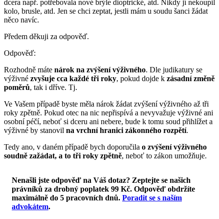
dcera např. potřebovala nové brýle dioptrické, atd. Nikdy jí nekoupil
kolo, brusle, atd. Jen se chci zeptat, jestli mám u soudu šanci žádat
něco navíc.
Předem děkuji za odpověď.
Odpověď:
Rozhodně máte
nárok na zvýšení výživného
. Dle judikatury se
výživné
zvyšuje cca každé tři roky
, pokud dojde k
zásadní změně
poměrů
, tak i dříve. Tj.
Ve Vašem případě byste měla nárok žádat zvýšení výživného až tři
roky zpětně. Pokud otec na nic nepřispívá a nevyvažuje výživné ani
osobní péčí, neboť si dceru ani nebere, bude k tomu soud přihlížet a
výživné by stanovil
na vrchní hranici zákonného rozpětí
.
Tedy ano, v daném případě bych doporučila
o zvýšení výživného
soudně zažádat, a to tři roky zpětně
, neboť to zákon umožňuje.
Nenašli jste odpověď na Váš dotaz? Zeptejte se našich
právníků za drobný poplatek 99 Kč.
Odpověď obdržíte
maximálně do 5 pracovních dnů
.
Poradit se s naším
advokátem
.