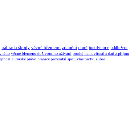
u
náhrada škody
věcné břemeno
zdanění
daně
insolvence
oddlužení
ivného
věcné břemeno doživotního užívání
prodej nemovitosti a daň z příjmu
opnost
autorské právo
hranice pozemků
spoluvlastnictví
zubař