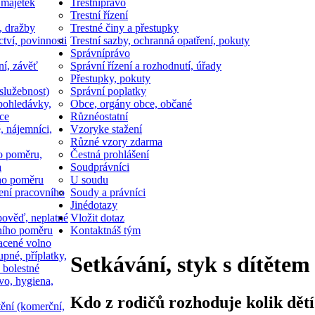
 majetek
Trestní
právo
Trestní řízení
, dražby
Trestné činy a přestupky
ctví, povinnosti
Trestní sazby, ochranná opatření, pokuty
Správní
právo
ní, závěť
Správní řízení a rozhodnutí, úřady
Přestupky, pokuty
služebnost)
Správní poplatky
pohledávky,
Obce, orgány obce, občané
ce
Různé
ostatní
, nájemníci,
Vzory
ke stažení
Různé vzory zdarma
o poměru,
Čestná prohlášení
a
Soud
právníci
ho poměru
U soudu
ní pracovního
Soudy a právníci
Jiné
dotazy
ověď, neplatné
Vložit dotaz
ního poměru
Kontakt
náš tým
acené volno
upné, příplatky,
Setkávání, styk s dítěte
 bolestné
vo, hygiena,
Kdo z rodičů rozhoduje kolik dětí
tění (komerční,