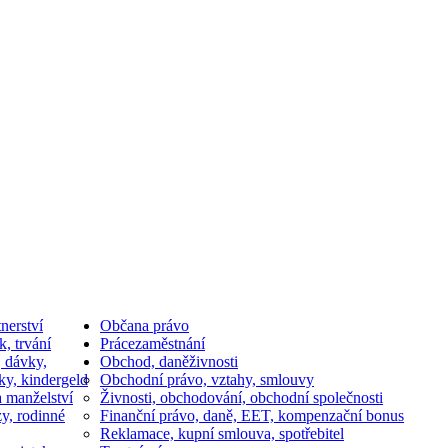
nerství
Občan
a právo
k, trvání
Práce
zaměstnání
, dávky,
Obchod, daně
živnosti
ky, kindergeld
Obchodní právo, vztahy, smlouvy
a manželství
Živnosti, obchodování, obchodní společnosti
y, rodinné
Finanční právo, daně, EET, kompenzační bonus
Reklamace, kupní smlouva, spotřebitel