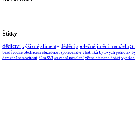
Štítky
dědictví
výživné
alimenty
dědění
společné jmění manželů
S
bezdůvodné obohacení
služebnost
společenství vlastníků bytových jednotek
b
darování nemovitosti
dům SVJ
stavební povolení
věcné břemeno dožití
vydržen