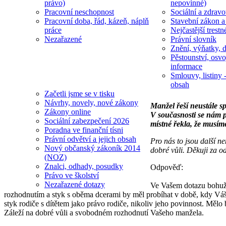
právo)
nepovinné)
Pracovní neschopnost
Sociální a zdravot
Pracovní doba, řád, kázeň, náplň
Stavební zákon a
práce
Nejčastější trestn
Nezařazené
Právní slovník
Znění, výňatky, d
Pěstounství, osvo
informace
Smlouvy, listiny -
obsah
Začetli jsme se v tisku
Návrhy, novely, nové zákony
Manžel řeší neustále sp
Zákony online
V současnosti se nám po
Sociální zabezpečení 2026
místné řekla, že musím
Poradna ve finanční tísni
Právní odvětví a jejich obsah
Pro nás to jsou další n
Nový občanský zákoník 2014
dobré vůli. Děkuji za 
(NOZ)
Znalci, odhady, posudky
Odpověď:
Právo ve školství
Nezařazené dotazy
Ve Vašem dotazu bohuže
rozhodnutím a styk s oběma dcerami by měl probíhat v době, kdy Váš
styk rodiče s dítětem jako právo rodiče, nikoliv jeho povinnost. Mělo
Záleží na dobré vůli a svobodném rozhodnutí Vašeho manžela.