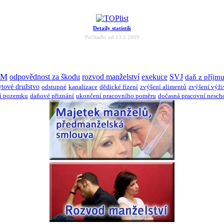
Detaily statistik
Počítadlo od 13.2.2009
JM
odpovědnost za škodu
rozvod manželství
exekuce
SVJ
daň z příjm
ytové družstvo
odstupné
kanalizace
dědické řízení
zvýšení alimentů
zvýšení výž
í pozemku
daňové přiznání
ukončení pracovního poměru
dočasná pracovní nesch