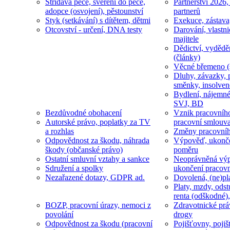
Střídavá péče, svěření do péče,
Partnerství 2026,
adopce (osvojení), pěstounství
partnerů
Styk (setkávání) s dítětem, dětmi
Exekuce, zástava
Otcovství - určení, DNA testy
Darování, vlastni
majitele
Dědictví, vydědě
(články)
Věcné břemeno (
Dluhy, závazky, 
směnky, insolven
Bydlení, nájemné
SVJ, BD
Bezdůvodné obohacení
Vznik pracovníh
Autorské právo, poplatky za TV
pracovní smlouv
a rozhlas
Změny pracovní
Odpovědnost za škodu, náhrada
Výpověď, ukonče
škody (občanské právo)
poměru
Ostatní smluvní vztahy a sankce
Neoprávněná výp
Sdružení a spolky
ukončení pracov
Nezařazené dotazy, GDPR ad.
Dovolená, (ne)pl
Platy, mzdy, odst
renta (odškodné),
BOZP, pracovní úrazy, nemoci z
Zdravotnické prá
povolání
drogy
Odpovědnost za škodu (pracovní
Pojišťovny, pojiš