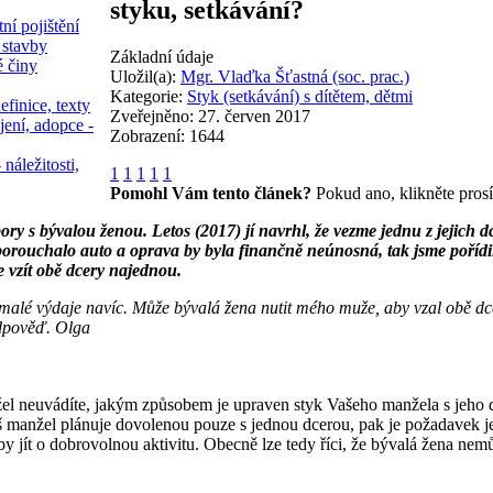
styku, setkávání?
ní pojištění
 stavby
Základní údaje
é činy
Uložil(a):
Mgr. Vlaďka Šťastná (soc. prac.)
Kategorie:
Styk (setkávání) s dítětem, dětmi
efinice, texty
Zveřejněno: 27. červen 2017
jení, adopce -
Zobrazení: 1644
 náležitosti,
1
1
1
1
1
Pomohl Vám tento článek?
Pokud ano, klikněte pros
ory s bývalou ženou. Letos (2017) jí navrhl, že vezme jednu z jejich 
rouchalo auto a oprava by byla finančně neúnosná, tak jsme pořídili ji
e vzít obě dcery najednou.
emalé výdaje navíc. Může bývalá žena nutit mého muže, aby vzal obě d
odpověď. Olga
l neuvádíte, jakým způsobem je upraven styk Vašeho manžela s jeho 
 manžel plánuje dovolenou pouze s jednou dcerou, pak je požadavek j
 by jít o dobrovolnou aktivitu. Obecně lze tedy říci, že bývalá žena n