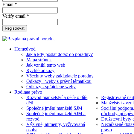
Email *
Verify email *
Registrovat
Home
úvod
Jak a kdy poslat dotaz do poradny?
Mapa stránek
Jak vznikl tento web
Rychlé odkazy
Všechny weby zakladatele poradny
Odkazy - weby s právní tématikou
Odkazy - spřátelené weby
Rodina
a právo
Rozvod manželství a péče o dítě,
Registrované part
děti
Manželství - vzni
Společné jmění manželů SJM
Sociální podpora
Společné jmění manželů SJM a
důchody, příspěv
rozvod
Družstevní byty 
Výživné, alimenty, vyživovaná
Nezařazené dotaz
osoba
právo