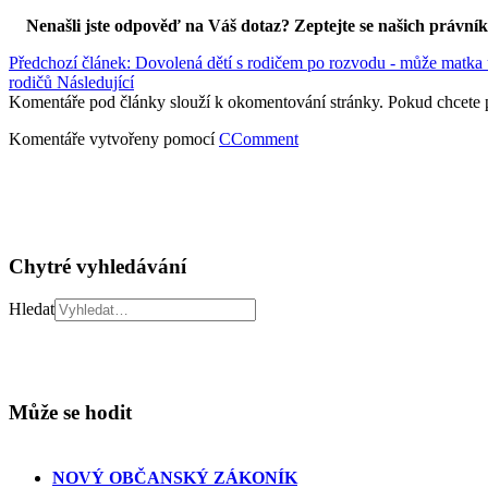
Nenašli jste odpověď na Váš dotaz? Zeptejte se našich právní
Předchozí článek: Dovolená dětí s rodičem po rozvodu - může matka ur
rodičů
Následující
Komentáře pod články slouží k okomentování stránky. Pokud chcete 
Komentáře vytvořeny pomocí
CComment
Chytré vyhledávání
Hledat
Může se hodit
NOVÝ OBČANSKÝ ZÁKONÍK