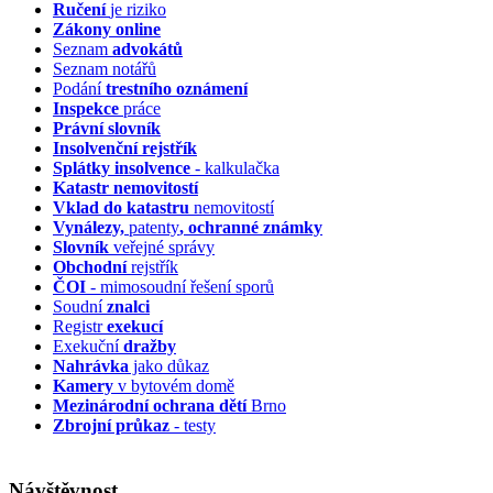
Ručení
je riziko
Zákony online
Seznam
advokátů
Seznam notářů
Podání
trestního oznámení
Inspekce
práce
Právní slovník
Insolvenční
rejstřík
Splátky insolvence
- kalkulačka
Katastr nemovitostí
Vklad do katastru
nemovitostí
Vynálezy,
patenty
, ochranné známky
Slovník
veřejné správy
Obchodní
rejstřík
ČOI
- mimosoudní řešení sporů
Soudní
znalci
Registr
exekucí
Exekuční
dražby
Nahrávka
jako důkaz
Kamery
v bytovém domě
Mezinárodní ochrana dětí
Brno
Zbrojní průkaz
- testy
Návštěvnost