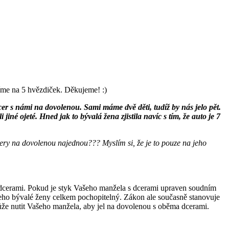
íme na 5 hvězdiček. Děkujeme! :)
dcer s námi na dovolenou. Sami máme dvě děti, tudíž by nás jelo pět.
né ojeté. Hned jak to bývalá žena zjistila navíc s tím, že auto je 7
cery na dovolenou najednou??? Myslím si, že je to pouze na jeho
dcerami. Pokud je styk Vašeho manžela s dcerami upraven soudním
eho bývalé ženy celkem pochopitelný. Zákon ale současně stanovuje
emůže nutit Vašeho manžela, aby jel na dovolenou s oběma dcerami.