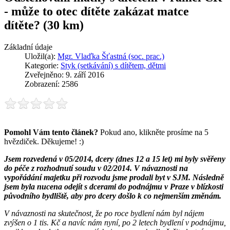
- může to otec dítěte zakázat matce
dítěte? (30 km)
Základní údaje
Uložil(a):
Mgr. Vlaďka Šťastná (soc. prac.)
Kategorie:
Styk (setkávání) s dítětem, dětmi
Zveřejněno: 9. září 2016
Zobrazení: 2586
Pomohl Vám tento článek?
Pokud ano, klikněte prosíme na 5
hvězdiček. Děkujeme! :)
Jsem rozvedená v 05/2014, dcery (dnes 12 a 15 let) mi byly svěřeny
do péče z rozhodnutí soudu v 02/2014. V návaznosti na
vypořádání majetku při rozvodu jsme prodali byt v SJM. Následně
jsem byla nucena odejít s dcerami do podnájmu v Praze v blízkosti
původního bydliště, aby pro dcery došlo k co nejmenším změnám.
V návaznosti na skutečnost, že po roce bydlení nám byl nájem
zvýšen o 1 tis. Kč a navíc nám nyní, po 2 letech bydlení v podnájmu,