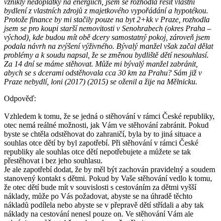
vznikly nedoplatky na energiích, jsem se rozhodla řešit vlastní
bydlení z vlastních zdrojů z majetkového vypořádání a hypotékou.
Protože finance by mi stačily pouze na byt 2+kk v Praze, rozhodla
jsem se pro koupi starší nemovitosti v Senohrabech (okres Praha –
východ), kde budou mít obě dcery samostatný pokoj, zároveň jsem
podala návrh na zvýšení výživného. Bývalý manžel však začal dělat
problémy a k soudu napsal, že se změnou bydliště dětí nesouhlasí.
Za 14 dní se máme stěhovat. Může mi bývalý manžel zabránit,
abych se s dcerami odstěhovala cca 30 km za Prahu? Sám již v
Praze nebydlí, loni (2017) (2015) se oženil a žije na Mělnicku.
Odpověď:
Vzhledem k tomu, že se jedná o stěhování v rámci České republiky,
otec nemá reálné možnosti, jak Vám ve stěhování zabránit. Pokud
byste se chtěla odstěhovat do zahraničí, byla by to jiná situace a
souhlas otce dětí by byl zapotřebí. Při stěhování v rámci České
republiky ale souhlas otce dětí nepotřebujete a můžete se tak
přestěhovat i bez jeho souhlasu.
Je ale zapotřebí dodat, že by měl být zachován pravidelný a soudem
stanovený kontakt s dětmi. Pokud by Vaše stěhování vedlo k tomu,
že otec dětí bude mít v souvislosti s cestováním za dětmi vyšší
náklady, může po Vás požadovat, abyste se na úhradě těchto
nákladů podílela nebo abyste se v přepravě dětí střídali a aby tak
náklady na cestování nenesl pouze on. Ve stěhování Vám ale