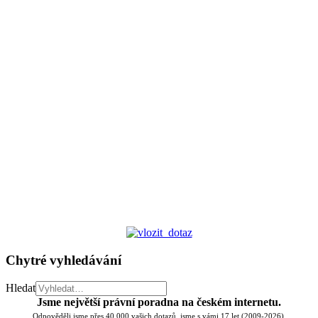
Chytré vyhledávání
Hledat
Jsme největší právní poradna na českém internetu.
Odpověděli jsme přes 40.000 vašich dotazů, jsme s vámi 17 let (2009-2026).