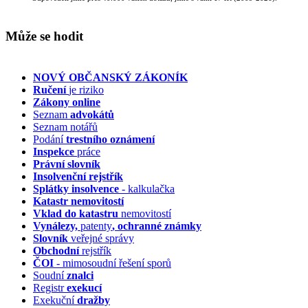
Může se hodit
NOVÝ OBČANSKÝ ZÁKONÍK
Ručení
je riziko
Zákony online
Seznam
advokátů
Seznam notářů
Podání
trestního oznámení
Inspekce
práce
Právní slovník
Insolvenční
rejstřík
Splátky insolvence
- kalkulačka
Katastr nemovitostí
Vklad do katastru
nemovitostí
Vynálezy,
patenty
, ochranné známky
Slovník
veřejné správy
Obchodní
rejstřík
ČOI
- mimosoudní řešení sporů
Soudní
znalci
Registr
exekucí
Exekuční
dražby