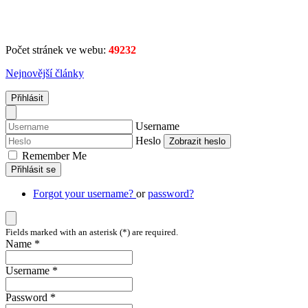
Počet stránek ve webu:
49232
Nejnovější články
Přihlásit
Username
Heslo
Zobrazit heslo
Remember Me
Přihlásit se
Forgot your username?
or
password?
Fields marked with an asterisk (*) are required.
Name *
Username *
Password *