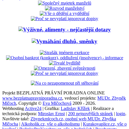
Projekt BEZPLATNÁ PRÁVNÍ PORADNA ONLINE
www.bezplatnapravniporadna.cz
, vedoucí projektu:
MUDr. Zbyněk
Mlčoch
, Copyright ©
Eva Mlčochová
2009 - 2026.
Webhosting
Active24
| Grafika:
Ladislav Křížek
| Realizace a
technická podpora:
Miroslav Ernst
|
200 nejnovějších stránek
|
login
.
Navštivte také:
Zbynekmlcoch.cz, osobní web MUDr. Zbyňka
Mlčocha
|
Alkoholik.cz, vše o alkoholismu
|
Kurakovaplice.cz, vše o