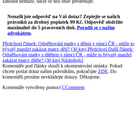
zabránit nemůže, takže se bez obav přestěhujte.
Nenašli jste odpověď na Váš dotaz? Zeptejte se našich
právníků za drobný poplatek 99 Kč.
Odpověď obdržíte
maximálně do 5 pracovních dnů
.
Poradit se s naším
advokátem
.
Předchozí článek: Odstěhování matky s dětmi v rámci ČR - může to
bývalý manžel zakázat matce dětí? (30 km)
Předchozí
Další článek:
Odstěhování matky s dítětem v rámci ČR - může to bývalý manžel
zakázat matce dítěte? (30 km)
Následující
Komentáře pod články slouží k okomentování stránky. Pokud
chcete poslat dotaz našim právníkům, pokračujte
ZDE
. Do
komentářů prosíme nevkládejte dotazy. Děkujeme.
Komentáře vytvořeny pomocí
CComment