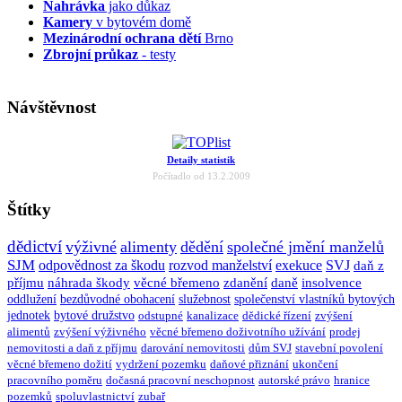
Nahrávka
jako důkaz
Kamery
v bytovém domě
Mezinárodní ochrana dětí
Brno
Zbrojní průkaz
- testy
Návštěvnost
Detaily statistik
Počítadlo od 13.2.2009
Štítky
dědictví
výživné
alimenty
dědění
společné jmění manželů
SJM
odpovědnost za škodu
rozvod manželství
exekuce
SVJ
daň z
příjmu
náhrada škody
věcné břemeno
zdanění
daně
insolvence
oddlužení
bezdůvodné obohacení
služebnost
společenství vlastníků bytových
jednotek
bytové družstvo
odstupné
kanalizace
dědické řízení
zvýšení
alimentů
zvýšení výživného
věcné břemeno doživotního užívání
prodej
nemovitosti a daň z příjmu
darování nemovitosti
dům SVJ
stavební povolení
věcné břemeno dožití
vydržení pozemku
daňové přiznání
ukončení
pracovního poměru
dočasná pracovní neschopnost
autorské právo
hranice
pozemků
spoluvlastnictví
zubař