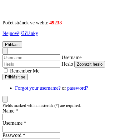
Počet stránek ve webu:
49233
Nejnovější články
Přihlásit
Username
Heslo
Zobrazit heslo
Remember Me
Přihlásit se
Forgot your username?
or
password?
Fields marked with an asterisk (*) are required.
Name *
Username *
Password *