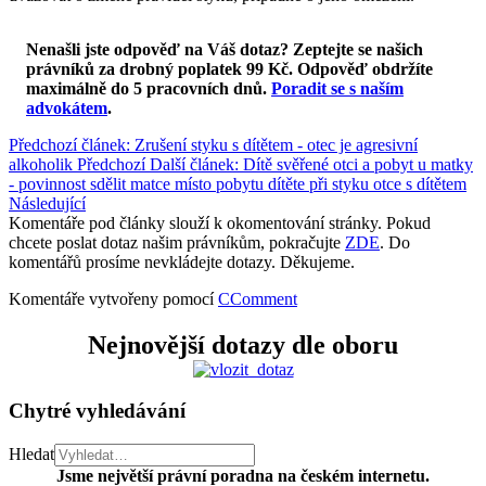
Nenašli jste odpověď na Váš dotaz? Zeptejte se našich
právníků za drobný poplatek 99 Kč.
Odpověď obdržíte
maximálně do 5 pracovních dnů
.
Poradit se s naším
advokátem
.
Předchozí článek: Zrušení styku s dítětem - otec je agresivní
alkoholik
Předchozí
Další článek: Dítě svěřené otci a pobyt u matky
- povinnost sdělit matce místo pobytu dítěte při styku otce s dítětem
Následující
Komentáře pod články slouží k okomentování stránky. Pokud
chcete poslat dotaz našim právníkům, pokračujte
ZDE
. Do
komentářů prosíme nevkládejte dotazy. Děkujeme.
Komentáře vytvořeny pomocí
CComment
Nejnovější dotazy dle oboru
Chytré vyhledávání
Hledat
Jsme největší právní poradna na českém internetu.