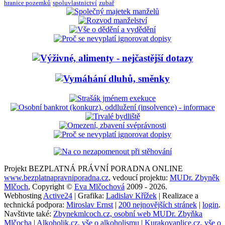
hranice pozemků
spoluvlastnictví
zubař
Projekt BEZPLATNÁ PRÁVNÍ PORADNA ONLINE
www.bezplatnapravniporadna.cz
, vedoucí projektu:
MUDr. Zbyněk
Mlčoch
, Copyright ©
Eva Mlčochová
2009 - 2026.
Webhosting
Active24
| Grafika:
Ladislav Křížek
| Realizace a
technická podpora:
Miroslav Ernst
|
200 nejnovějších stránek
|
login
.
Navštivte také:
Zbynekmlcoch.cz, osobní web MUDr. Zbyňka
Mlčocha
|
Alkoholik.cz, vše o alkoholismu
|
Kurakovaplice.cz, vše o