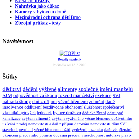
Exekuční
dražby
Nahrávka
jako důkaz
Kamery
v bytovém domě
Mezinárodní ochrana dětí
Brno
Zbrojní průkaz
- testy
Návštěvnost
Detaily statistik
Počítadlo od 13.2.2009
Štítky
dědictví
dědění
výživné
alimenty
společné jmění manželů
SJM
odpovědnost za škodu
rozvod manželství
exekuce
SVJ
náhrada škody
daň z příjmu
věcné břemeno
zdanění
daně
insolvence
oddlužení
bezdůvodné obohacení
služebnost
společenství
vlastníků bytových jednotek
bytové družstvo
dědické řízení
odstupné
kanalizace
zvýšení alimentů
zvýšení výživného
věcné břemeno doživotního
užívání
prodej nemovitosti a daň z příjmu
darování nemovitosti
dům SVJ
stavební povolení
věcné břemeno dožití
vydržení pozemku
daňové přiznání
ukončení pracovního poměru
dočasná pracovní neschopnost
autorské právo