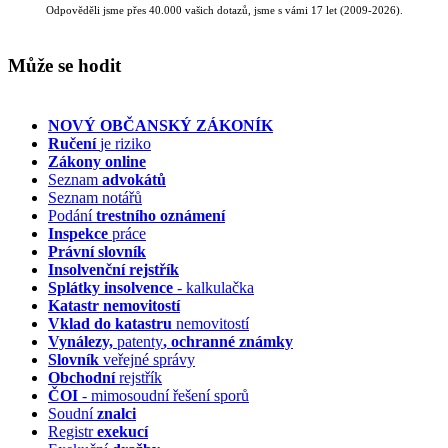
Odpověděli jsme přes 40.000 vašich dotazů, jsme s vámi 17 let (2009-2026).
Může se hodit
NOVÝ OBČANSKÝ ZÁKONÍK
Ručení
je riziko
Zákony online
Seznam
advokátů
Seznam notářů
Podání
trestního oznámení
Inspekce
práce
Právní slovník
Insolvenční
rejstřík
Splátky insolvence
- kalkulačka
Katastr nemovitostí
Vklad do katastru
nemovitostí
Vynálezy,
patenty
, ochranné známky
Slovník
veřejné správy
Obchodní
rejstřík
ČOI
- mimosoudní řešení sporů
Soudní
znalci
Registr
exekucí