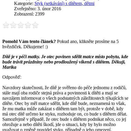
Kategorie:
Styk (setkávání) s dítětem, dětmi
Zveřejněno: 3. únor 2016
Zobrazení: 2399
Pomohl Vám tento článek?
Pokud ano, klikněte prosíme na 5
hvězdiček. Děkujeme! :)
Dítě je v péči matky. Je otec povinen sdělit matce místo pobytu, kde
bude trávit prázdniny nebo prodloužený víkend s dítětem. Děkuji,
Marika
Odpověď:
Navzdory skutečnosti, že dítě je svěřeno do péče jednomu z rodičů,
stále mají oba rodiče stejná práva a povinnosti k dítěti a mají se
navzájem informovat o všech podstatných záležitostech týkajících se
dítěte. Otec by měl matce sdělit, kde dítě bude, neznamená to však,
že mu matka může zakázat s dítětem tam být, protože v době, kdy
má otec dítě určeno ke styku, rozhoduje on, co bude s dítětem dělat.
Samozřejmě v případě, že otec bude s dítětem podnikat něco, co jej
ohrožuje a nebo dítěti škodí, jde o situaci, kdy by bylo možno
uvažovat o změně pravidel styku, případně o jeho omezení.