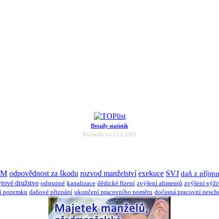
Detaily statistik
Počítadlo od 13.2.2009
JM
odpovědnost za škodu
rozvod manželství
exekuce
SVJ
daň z příjm
ytové družstvo
odstupné
kanalizace
dědické řízení
zvýšení alimentů
zvýšení výž
í pozemku
daňové přiznání
ukončení pracovního poměru
dočasná pracovní nesch