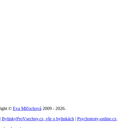
right ©
Eva Mlčochová
2009 - 2026.
|
BylinkyProVsechny.cz, vše o bylinkách
|
Psychotesty-online.cz,