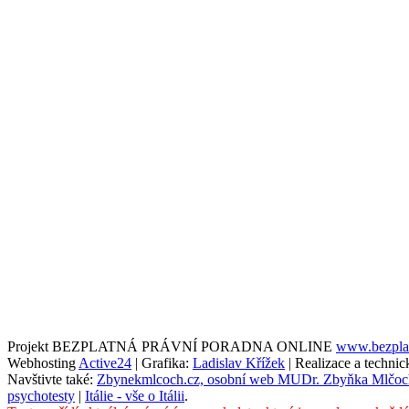
Projekt BEZPLATNÁ PRÁVNÍ PORADNA ONLINE
www.bezplat
Webhosting
Active24
| Grafika:
Ladislav Křížek
| Realizace a techni
Navštivte také:
Zbynekmlcoch.cz, osobní web MUDr. Zbyňka Mlčoc
psychotesty
|
Itálie - vše o Itálii
.