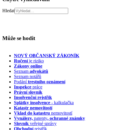
Hledat
Může se hodit
NOVÝ OBČANSKÝ ZÁKONÍK
Ručení
je riziko
Zákony online
Seznam
advokátů
Seznam notářů
Podání
trestního oznámení
Inspekce
práce
Právní slovník
Insolvenční
rejstřík
Splátky insolvence
- kalkulačka
Katastr nemovitostí
Vklad do katastru
nemovitostí
Vynálezy,
patenty
, ochranné známky
Slovník
veřejné správy
Obchodní
rejstřík