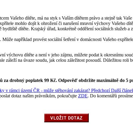
 otcem Vašeho dítěte, má na styk s Vaším dítětem právo a stejně tak Vaš
přítele mohlo dojít k ohrožení či narušení mravní výchovy Vašeho dítět
ydliště dítěte. Krajský úřad, konkrétně oddělení sociálních služeb a zd
 Může například provést sociální šetření v domácnosti Vašeho expřítel
í výchovu dítěte a není v jeho zájmu, můžete podat k okresnímu soudu v
le záleží na úvaze soudu, jak celou záležitost posoudí. Důležitou rol
ků za drobný poplatek 99 Kč.
Odpověď obdržíte maximálně do 5 p
nerky v rámci území ČR - může stěhování zakázat?
Předchozí
Další článe
poslat dotaz našim právníkům, pokračujte
ZDE
. Do komentářů prosíme