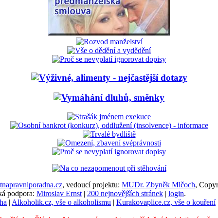
napravniporadna.cz
, vedoucí projektu:
MUDr. Zbyněk Mlčoch
, Copy
cká podpora:
Miroslav Ernst
|
200 nejnovějších stránek
|
login
.
ha
|
Alkoholik.cz, vše o alkoholismu
|
Kurakovaplice.cz, vše o kouření