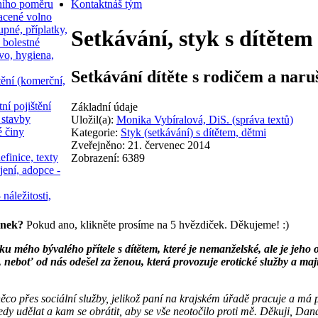
ního poměru
Kontakt
náš tým
acené volno
upné, příplatky,
Setkávání, styk s dítěte
 bolestné
vo, hygiena,
Setkávání dítěte s rodičem a nar
tění (komerční,
ní pojištění
Základní údaje
 stavby
Uložil(a):
Monika Vybíralová, DiS. (správa textů)
é činy
Kategorie:
Styk (setkávání) s dítětem, dětmi
Zveřejněno: 21. červenec 2014
efinice, texty
Zobrazení: 6389
jení, adopce -
 náležitosti,
ánek?
Pokud ano, klikněte prosíme na 5 hvězdiček. Děkujeme! :)
 mého bývalého přítele s dítětem, které je nemanželské, ale je jeho o
neboť od nás odešel za ženou, která provozuje erotické služby a mají 
něco přes sociální služby, jelikož paní na krajském úřadě pracuje a má
y udělat a kam se obrátit, aby se vše neotočilo proti mě. Děkuji, Dan