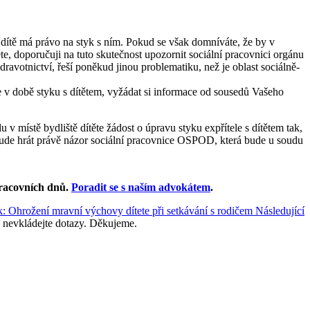
e dítě má právo na styk s ním. Pokud se však domníváte, že by v
e, doporučuji na tuto skutečnost upozornit sociální pracovnici orgánu
ravotnictví, řeší poněkud jinou problematiku, než je oblast sociálně-
e v době styku s dítětem, vyžádat si informace od sousedů Vašeho
 místě bydliště dítěte žádost o úpravu styku expřítele s dítětem tak,
i bude hrát právě názor sociální pracovnice OSPOD, která bude u soudu
racovních dnů
.
Poradit se s naším advokátem
.
k: Ohrožení mravní výchovy dítete při setkávání s rodičem
Následující
 nevkládejte dotazy. Děkujeme.