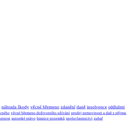
u
náhrada škody
věcné břemeno
zdanění
daně
insolvence
oddlužení
ivného
věcné břemeno doživotního užívání
prodej nemovitosti a daň z příjmu
opnost
autorské právo
hranice pozemků
spoluvlastnictví
zubař