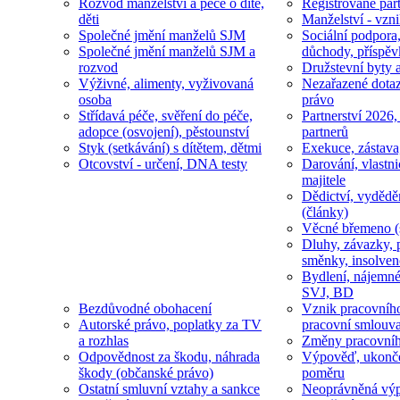
Rozvod manželství a péče o dítě,
Registrované part
děti
Manželství - vzni
Společné jmění manželů SJM
Sociální podpora
Společné jmění manželů SJM a
důchody, příspěv
rozvod
Družstevní byty 
Výživné, alimenty, vyživovaná
Nezařazené dotaz
osoba
právo
Střídavá péče, svěření do péče,
Partnerství 2026,
adopce (osvojení), pěstounství
partnerů
Styk (setkávání) s dítětem, dětmi
Exekuce, zástava
Otcovství - určení, DNA testy
Darování, vlastni
majitele
Dědictví, vydědě
(články)
Věcné břemeno (
Dluhy, závazky, 
směnky, insolven
Bydlení, nájemné
SVJ, BD
Bezdůvodné obohacení
Vznik pracovníh
Autorské právo, poplatky za TV
pracovní smlouv
a rozhlas
Změny pracovní
Odpovědnost za škodu, náhrada
Výpověď, ukonče
škody (občanské právo)
poměru
Ostatní smluvní vztahy a sankce
Neoprávněná výp