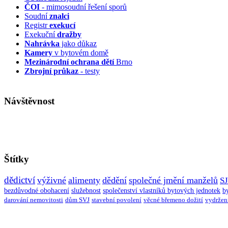
ČOI
- mimosoudní řešení sporů
Soudní
znalci
Registr
exekucí
Exekuční
dražby
Nahrávka
jako důkaz
Kamery
v bytovém domě
Mezinárodní ochrana dětí
Brno
Zbrojní průkaz
- testy
Návštěvnost
Štítky
dědictví
výživné
alimenty
dědění
společné jmění manželů
S
bezdůvodné obohacení
služebnost
společenství vlastníků bytových jednotek
b
darování nemovitosti
dům SVJ
stavební povolení
věcné břemeno dožití
vydržen