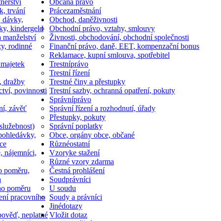
nerství
Občan
a právo
k, trvání
Práce
zaměstnání
, dávky,
Obchod, daně
živnosti
ky, kindergeld
Obchodní právo, vztahy, smlouvy
a manželství
Živnosti, obchodování, obchodní společnosti
y, rodinné
Finanční právo, daně, EET, kompenzační bonus
Reklamace, kupní smlouva, spotřebitel
 majetek
Trestní
právo
Trestní řízení
, dražby
Trestné činy a přestupky
ctví, povinnosti
Trestní sazby, ochranná opatření, pokuty
Správní
právo
ní, závěť
Správní řízení a rozhodnutí, úřady
Přestupky, pokuty
služebnost)
Správní poplatky
pohledávky,
Obce, orgány obce, občané
ce
Různé
ostatní
, nájemníci,
Vzory
ke stažení
Různé vzory zdarma
o poměru,
Čestná prohlášení
a
Soud
právníci
ho poměru
U soudu
ní pracovního
Soudy a právníci
Jiné
dotazy
ověď, neplatné
Vložit dotaz