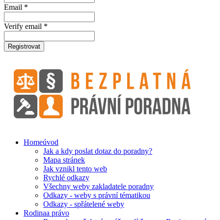
Email *
Verify email *
Registrovat
Home
úvod
Jak a kdy poslat dotaz do poradny?
Mapa stránek
Jak vznikl tento web
Rychlé odkazy
Všechny weby zakladatele poradny
Odkazy - weby s právní tématikou
Odkazy - spřátelené weby
Rodina
a právo