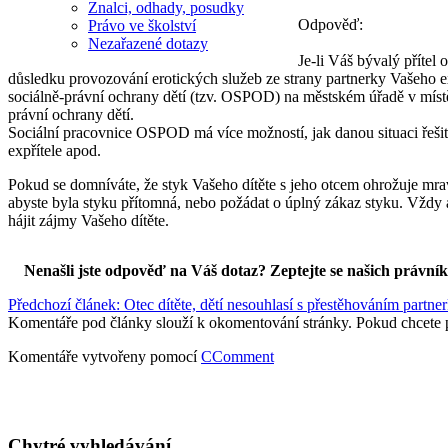
Znalci, odhady, posudky
Odpověď:
Právo ve školství
Nezařazené dotazy
Je-li Váš bývalý přítel
důsledku provozování erotických služeb ze strany partnerky Vašeho ex
sociálně-právní ochrany dětí (tzv. OSPOD) na městském úřadě v místě b
právní ochrany dětí.
Sociální pracovnice OSPOD má více možností, jak danou situaci řešit.
expřítele apod.
Pokud se domníváte, že styk Vašeho dítěte s jeho otcem ohrožuje mravn
abyste byla styku přítomná, nebo požádat o úplný zákaz styku. Vždy a
hájit zájmy Vašeho dítěte.
Nenašli jste odpověď na Váš dotaz? Zeptejte se našich právní
Předchozí článek: Otec dítěte, dětí nesouhlasí s přestěhováním part
Komentáře pod články slouží k okomentování stránky. Pokud chcete 
Komentáře vytvořeny pomocí
CComment
Chytré vyhledávání