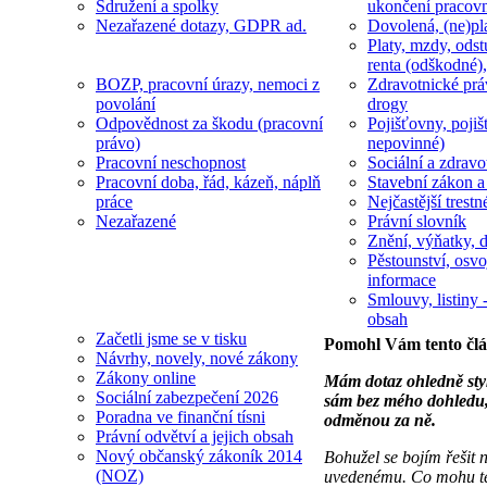
Sdružení a spolky
ukončení pracov
Nezařazené dotazy, GDPR ad.
Dovolená, (ne)pl
Platy, mzdy, odst
renta (odškodné),
BOZP, pracovní úrazy, nemoci z
Zdravotnické prá
povolání
drogy
Odpovědnost za škodu (pracovní
Pojišťovny, pojiš
právo)
nepovinné)
Pracovní neschopnost
Sociální a zdravot
Pracovní doba, řád, kázeň, náplň
Stavební zákon a
práce
Nejčastější trestn
Nezařazené
Právní slovník
Znění, výňatky, d
Pěstounství, osvo
informace
Smlouvy, listiny -
obsah
Začetli jsme se v tisku
Pomohl Vám tento čl
Návrhy, novely, nové zákony
Zákony online
Mám dotaz ohledně styku
Sociální zabezpečení 2026
sám bez mého dohledu, 
Poradna ve finanční tísni
odměnou za ně.
Právní odvětví a jejich obsah
Nový občanský zákoník 2014
Bohužel se bojím řešit 
(NOZ)
uvedenému. Co mohu ted