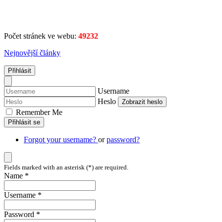
Počet stránek ve webu:
49232
Nejnovější články
Přihlásit
Username
Heslo
Zobrazit heslo
Remember Me
Přihlásit se
Forgot your username?
or
password?
Fields marked with an asterisk (*) are required.
Name *
Username *
Password *