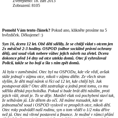
Zveřejněno: 18. září 2013
Zobrazení: 8105
Pomohl Vám tento článek?
Pokud ano, klikněte prosíme na 5
hvězdiček. Děkujeme! :)
Syn 16, dcera 12 let. Obě děti sdělily, že se chtějí vídat s otcem jen
2x měsíčně 2-3 hodiny. OSPOD (odbor sociálně právní ochrany
dětí), ani soud však nebere vůbec jejich návrh na zřetel. Dcera
dokonce před 14 dny od otce utekla domů. Otec jí vyhrožoval
Policií, takže se ho bojí a šla s ním zpět domů.
Já byla v zaměstnání. Otec byl na OSPODu, kde vše vědí, avšak
stále jednají v zájmu otce, nikoli v zájmu dítěte. Ze všech stran
slyším, že děti mají nárok si říci od 12 let, kde chtějí být. Jak
postupovat dále? Otec děti zastrašuje a jedná proti tomu, co mu
sdělila dětská psycholožka. Pokud si bude brát děti násilím, proti
jejich vůli, ztratí je. To se děje. Manžel však svá pochybení staví tak,
že selhávám já. Lže dětem do očí. Již máme rozsudek, kde se
jednoznačně soud i OSPOD vyslovil ve prospěch otce, nikoli dětí.
Otec roky podváděl naší rodinu, syn o tom věděl o 1/2 roku dříve
než já. Otec má vlivné postavení a finance. Je možné v rámci přání