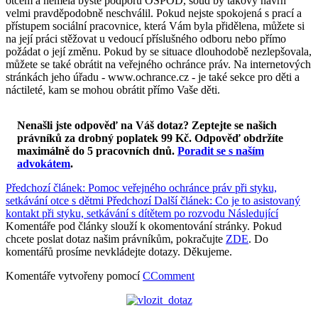
otcem a neměla byste podporu OSPOD, soud by takový návrh
velmi pravděpodobně neschválil. Pokud nejste spokojená s prací a
přístupem sociální pracovnice, která Vám byla přidělena, můžete si
na její práci stěžovat u vedoucí příslušného odboru nebo přímo
požádat o její změnu. Pokud by se situace dlouhodobě nezlepšovala,
můžete se také obrátit na veřejného ochránce práv. Na internetových
stránkách jeho úřadu - www.ochrance.cz - je také sekce pro děti a
náctileté, kam se mohou obrátit přímo Vaše děti.
Nenašli jste odpověď na Váš dotaz? Zeptejte se našich
právníků za drobný poplatek 99 Kč.
Odpověď obdržíte
maximálně do 5 pracovních dnů
.
Poradit se s naším
advokátem
.
Předchozí článek: Pomoc veřejného ochránce práv při styku,
setkávání otce s dětmi
Předchozí
Další článek: Co je to asistovaný
kontakt při styku, setkávání s dítětem po rozvodu
Následující
Komentáře pod články slouží k okomentování stránky. Pokud
chcete poslat dotaz našim právníkům, pokračujte
ZDE
. Do
komentářů prosíme nevkládejte dotazy. Děkujeme.
Komentáře vytvořeny pomocí
CComment