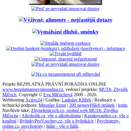
Projekt BEZPLATNÁ PRÁVNÍ PORADNA ONLINE
www.bezplatnapravniporadna.cz
, vedoucí projektu:
MUDr. Zbyněk
Mlčoch
, Copyright ©
Eva Mlčochová
2009 - 2026.
Webhosting
Active24
| Grafika:
Ladislav Křížek
| Realizace a
technická podpora:
Miroslav Ernst
|
200 nejnovějších stránek
|
login
.
Navštivte také:
Zbynekmlcoch.cz, osobní web MUDr. Zbyňka
Mlčocha
|
Alkoholik.cz, vše o alkoholismu
|
Kurakovaplice.cz, vše o
kouření
|
BylinkyProVsechny.cz, vše o bylinkách
|
Psychotesty-
online.cz, psychotesty
|
Itálie - vše o Itálii
.