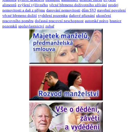
alimentů
zvýšení výživného
věcné břemeno doživotního užívání
prodej
nemovitosti a daň z příjmu
darování nemovitosti
dům SVJ
stavební povolení
věcné břemeno dožití
vydržení pozemku
daňové přiznání
ukončení
pracovního poměru
dočasná pracovní neschopnost
autorské právo
hranice
pozemků
spoluvlastnictví
zubař