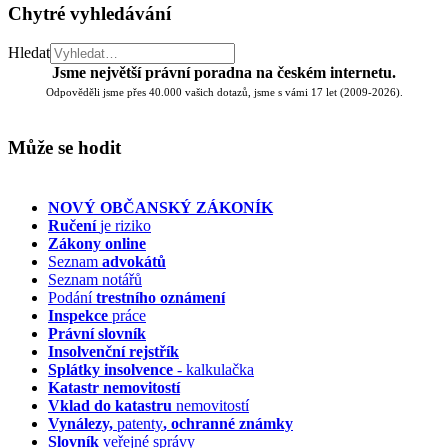
Chytré vyhledávání
Hledat
Jsme největší právní poradna na českém internetu.
Odpověděli jsme přes 40.000 vašich dotazů, jsme s vámi 17 let (2009-2026).
Může se hodit
NOVÝ OBČANSKÝ ZÁKONÍK
Ručení
je riziko
Zákony online
Seznam
advokátů
Seznam notářů
Podání
trestního oznámení
Inspekce
práce
Právní slovník
Insolvenční
rejstřík
Splátky insolvence
- kalkulačka
Katastr nemovitostí
Vklad do katastru
nemovitostí
Vynálezy,
patenty
, ochranné známky
Slovník
veřejné správy