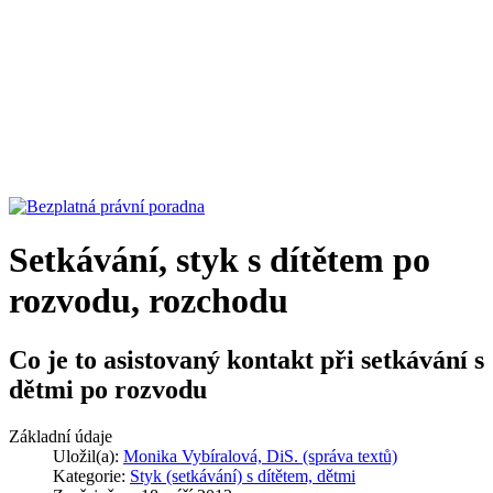
Setkávání, styk s dítětem po
rozvodu, rozchodu
Co je to asistovaný kontakt při setkávání s
dětmi po rozvodu
Základní údaje
Uložil(a):
Monika Vybíralová, DiS. (správa textů)
Kategorie:
Styk (setkávání) s dítětem, dětmi