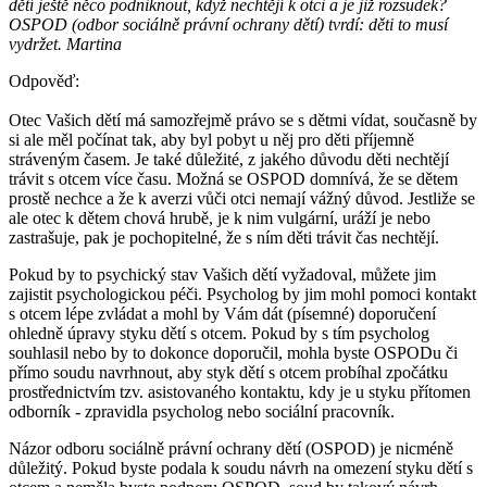
dětí ještě něco podniknout, když nechtějí k otci a je již rozsudek?
OSPOD (odbor sociálně právní ochrany dětí) tvrdí: děti to musí
vydržet. Martina
Odpověď:
Otec Vašich dětí má samozřejmě právo se s dětmi vídat, současně by
si ale měl počínat tak, aby byl pobyt u něj pro děti příjemně
stráveným časem. Je také důležité, z jakého důvodu děti nechtějí
trávit s otcem více času. Možná se OSPOD domnívá, že se dětem
prostě nechce a že k averzi vůči otci nemají vážný důvod. Jestliže se
ale otec k dětem chová hrubě, je k nim vulgární, uráží je nebo
zastrašuje, pak je pochopitelné, že s ním děti trávit čas nechtějí.
Pokud by to psychický stav Vašich dětí vyžadoval, můžete jim
zajistit psychologickou péči. Psycholog by jim mohl pomoci kontakt
s otcem lépe zvládat a mohl by Vám dát (písemné) doporučení
ohledně úpravy styku dětí s otcem. Pokud by s tím psycholog
souhlasil nebo by to dokonce doporučil, mohla byste OSPODu či
přímo soudu navrhnout, aby styk dětí s otcem probíhal zpočátku
prostřednictvím tzv. asistovaného kontaktu, kdy je u styku přítomen
odborník - zpravidla psycholog nebo sociální pracovník.
Názor odboru sociálně právní ochrany dětí (OSPOD) je nicméně
důležitý. Pokud byste podala k soudu návrh na omezení styku dětí s