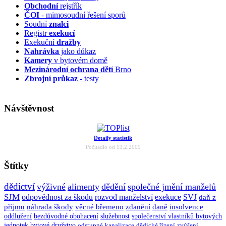
Obchodní
rejstřík
ČOI
- mimosoudní řešení sporů
Soudní
znalci
Registr
exekucí
Exekuční
dražby
Nahrávka
jako důkaz
Kamery
v bytovém domě
Mezinárodní ochrana dětí
Brno
Zbrojní průkaz
- testy
Návštěvnost
Detaily statistik
Počítadlo od 13.2.2009
Štítky
dědictví
výživné
alimenty
dědění
společné jmění manželů
SJM
odpovědnost za škodu
rozvod manželství
exekuce
SVJ
daň z
příjmu
náhrada škody
věcné břemeno
zdanění
daně
insolvence
oddlužení
bezdůvodné obohacení
služebnost
společenství vlastníků bytových
jednotek
bytové družstvo
odstupné
kanalizace
dědické řízení
zvýšení